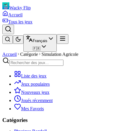
Wacky Flip
Accueil
Tous les jeux
Français
🇫🇷
Accueil
Catégorie
Simulation Agricole
Liste des jeux
Jeux populaires
Nouveaux jeux
Joués récemment
Mes Favoris
Catégories