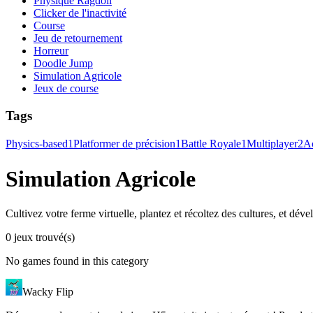
Physique Ragdoll
Clicker de l'inactivité
Course
Jeu de retournement
Horreur
Doodle Jump
Simulation Agricole
Jeux de course
Tags
Physics-based
1
Platformer de précision
1
Battle Royale
1
Multiplayer
2
A
Simulation Agricole
Cultivez votre ferme virtuelle, plantez et récoltez des cultures, et dév
0 jeux trouvé(s)
No games found in this category
Wacky Flip