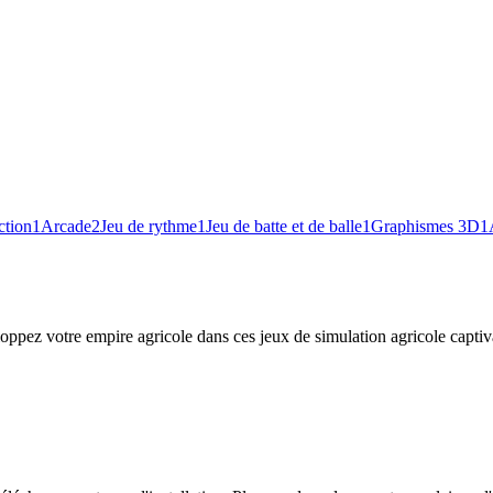
ction
1
Arcade
2
Jeu de rythme
1
Jeu de batte et de balle
1
Graphismes 3D
1
eloppez votre empire agricole dans ces jeux de simulation agricole captiv