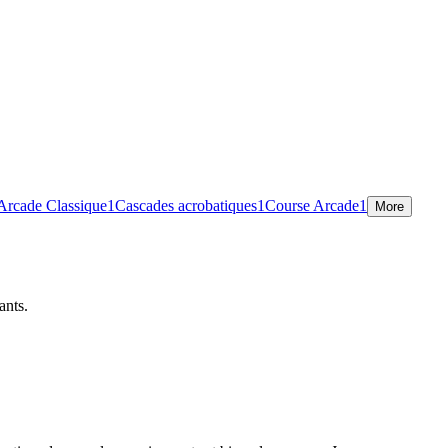
Arcade Classique
1
Cascades acrobatiques
1
Course Arcade
1
More
ants.