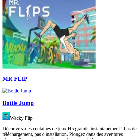
MR FLIP
Bottle Jump
Wacky Flip
Découvrez des centaines de jeux H5 gratuits instantanément ! Pas de
téléchargement, pas d'installation. Plongez dans des aventures