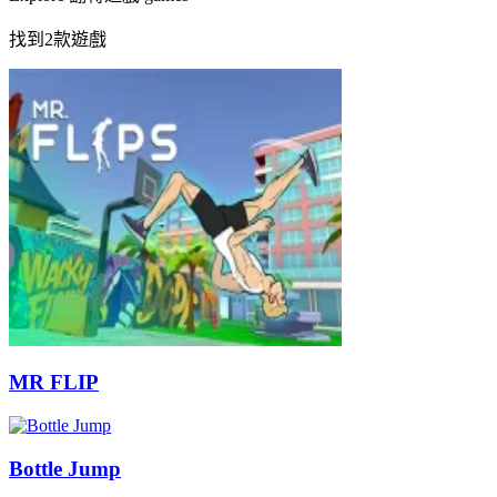
找到2款遊戲
MR FLIP
Bottle Jump