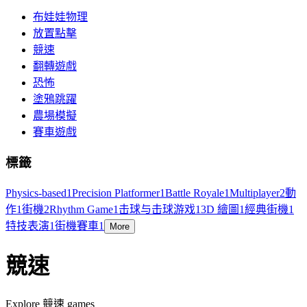
布娃娃物理
放置點擊
競速
翻轉遊戲
恐怖
塗鴉跳躍
農場模擬
賽車遊戲
標籤
Physics-based
1
Precision Platformer
1
Battle Royale
1
Multiplayer
2
動
作
1
街機
2
Rhythm Game
1
击球与击球游戏
1
3D 繪圖
1
經典街機
1
特技表演
1
街機賽車
1
More
競速
Explore 競速 games