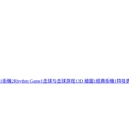
1
街機
2
Rhythm Game
1
击球与击球游戏
1
3D 繪圖
1
經典街機
1
特技