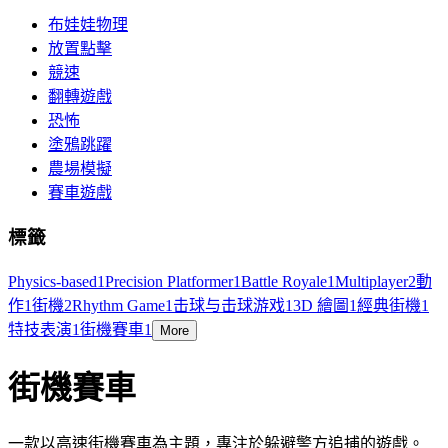
布娃娃物理
放置點擊
競速
翻轉遊戲
恐怖
塗鴉跳躍
農場模擬
賽車遊戲
標籤
Physics-based
1
Precision Platformer
1
Battle Royale
1
Multiplayer
2
動
作
1
街機
2
Rhythm Game
1
击球与击球游戏
1
3D 繪圖
1
經典街機
1
特技表演
1
街機賽車
1
More
街機賽車
一款以高速街機賽車為主題，專注於躲避警方追捕的遊戲。