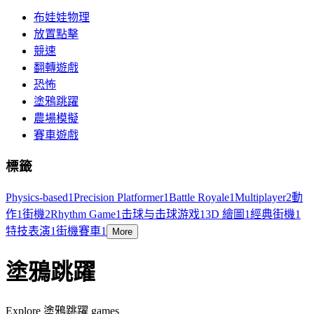
布娃娃物理
放置點擊
競速
翻轉遊戲
恐怖
塗鴉跳躍
農場模擬
賽車遊戲
標籤
Physics-based
1
Precision Platformer
1
Battle Royale
1
Multiplayer
2
動
作
1
街機
2
Rhythm Game
1
击球与击球游戏
1
3D 繪圖
1
經典街機
1
特技表演
1
街機賽車
1
More
塗鴉跳躍
Explore 塗鴉跳躍 games