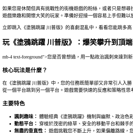
如果您是休閒但具有挑戰性的街機遊戲的粉絲，或者只是想尋
遊戲樂趣和開懷大笑的玩家。準備好迎接一個容易上手但難以
立即跳入《塗鴉跳躍 川普版》的喜劇混亂中，看看您能跳多高
玩《塗鴉跳躍 川普版》：爆笑攀升到頂端
mb-4 text-foreground">您是否曾想過，用一
核心玩法是什麼？
在《塗鴉跳躍 川普版》中，您的任務既簡單卻又非常引人入
從一個平台跳到另一個平台。遊戲需要快速的反應和策略性思
主要特色
諷刺趣味：
體驗經典《塗鴉跳躍》機制與幽默、政治色
動態平台：
穿梭於茂密的綠草、安全的移動平台和棘手
無盡的垂直性：
遊戲挑戰您不斷上升，如果偏離路線，