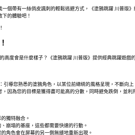
找一個帶有一絲俏皮諷刺的輕鬆逃避方式，《塗鴉跳躍 川普版》
放下的體驗吧！
！
！
點政治諷刺來達到新的高度會是什麼樣子？《塗鴉跳躍 川普版》提供經典
勝：引導您熟悉的塗鴉角色，以某位前總統的風格呈現，不斷向上
考，因為您的目標是獲得盡可能高的分數，同時避免跌倒，並利
彩的獨特融合。
的、崩塌的基座，這些都需要快速的行動。
您的角色會在屏幕的另一側無縫地重新出現。