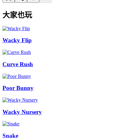
大家也玩
Wacky Flip
Curve Rush
Poor Bunny
Wacky Nursery
Snake