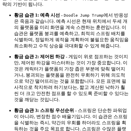
략의 기반이 됩니다.
황금 습관 1: 예측 시선
-
에서 반응성
Doodle Jump Trump
은 죽음과 같습니다. 예측 시선은 현재 위치에서 두세 개
의 플랫폼을 미리 화면을 계속 스캔하는 훈련입니다. 이
습관은 플랫폼 붕괴를 예측하고, 최적의 스프링 배치를
식별하며, 정밀하게 궤적을 계획하여 불필요한 움직임을
최소화하고 수직 상승을 극대화할 수 있게 해줍니다.
황금 습관 2: 제어된 하강
- 게임이 위로 점프하는 것이지
만, 제어된 하강을 마스터하는 것이 가장 중요합니다. 이
것은 캐릭터가 플랫폼의 가장 좁은 부분에 맞춰 떨어지
거나, 붕괴되는 플랫폼을 완전히 우회하기 위해 의도적
으로 약간 떨어뜨리는 것을 포함합니다. 모든 표면에 필
사적으로 착지하려 하기보다는, 짧고 계산된 낙하가 훨
씬 더 크고 안전한 점프를 할 수 있도록 준비할 수 있다는
것을 깨닫는 것입니다.
황금 습관 3: 스프링 우선순위
- 스프링은 단순한 파워업
이 아니라, 변장한 점수 배율기입니다. 이 습관은 스프링
을 식별하는 즉시, 약간의 우회를 하더라도 스프링을 획
득하는 것을 주요 목표로 합니다. 스프링은 수많은 플랫