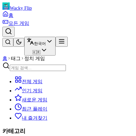
Wacky Flip
홈
모든 게임
한국어
🇰🇷
홈
태그
정치 게임
전체 게임
인기 게임
새로운 게임
최근 플레이
내 즐겨찾기
카테고리