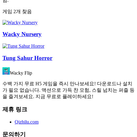
임.
게임 2개 찾음
Wacky Nursery
Tung Sahur Horror
Wacky Flip
수백 가지 무료 H5 게임을 즉시 만나보세요! 다운로드나 설치
가 필요 없습니다. 액션으로 가득 찬 모험, 스릴 넘치는 퍼즐 등
을 즐겨보세요. 지금 무료로 플레이하세요!
제휴 링크
Qizhilu.com
문의하기