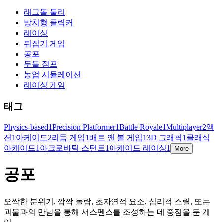
래그돌 물리
방치형 클릭커
레이싱
뒤집기 게임
공포
두들 점프
농업 시뮬레이션
레이싱 게임
태그
Physics-based
1
Precision Platformer
1
Battle Royale
1
Multiplayer
2
액
션
1
아케이드
2
리듬 게임
1
배트 앤 볼 게임
1
3D 그래픽
1
클래식
아케이드
1
아크로바틱 스턴트
1
아케이드 레이싱
1
More
공포
오싹한 분위기, 깜짝 놀람, 초자연적 요소, 심리적 스릴, 또는
괴물과의 만남을 통해 서스펜스를 조성하는 데 중점을 둔 게