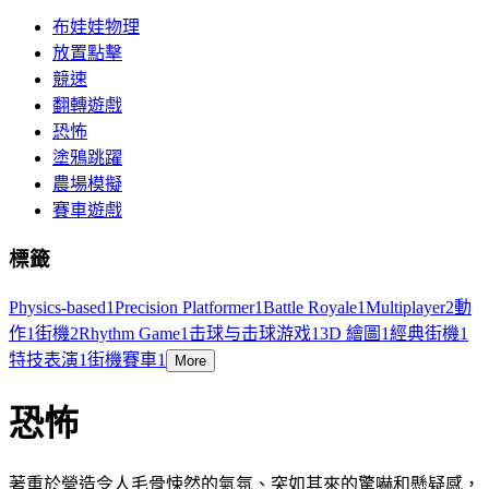
布娃娃物理
放置點擊
競速
翻轉遊戲
恐怖
塗鴉跳躍
農場模擬
賽車遊戲
標籤
Physics-based
1
Precision Platformer
1
Battle Royale
1
Multiplayer
2
動
作
1
街機
2
Rhythm Game
1
击球与击球游戏
1
3D 繪圖
1
經典街機
1
特技表演
1
街機賽車
1
More
恐怖
著重於營造令人毛骨悚然的氣氛、突如其來的驚嚇和懸疑感，