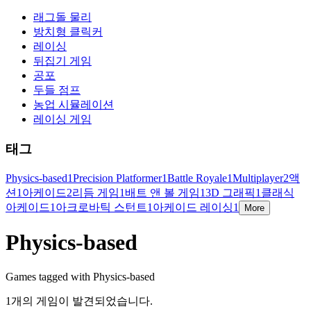
래그돌 물리
방치형 클릭커
레이싱
뒤집기 게임
공포
두들 점프
농업 시뮬레이션
레이싱 게임
태그
Physics-based
1
Precision Platformer
1
Battle Royale
1
Multiplayer
2
액
션
1
아케이드
2
리듬 게임
1
배트 앤 볼 게임
1
3D 그래픽
1
클래식
아케이드
1
아크로바틱 스턴트
1
아케이드 레이싱
1
More
Physics-based
Games tagged with Physics-based
1개의 게임이 발견되었습니다.