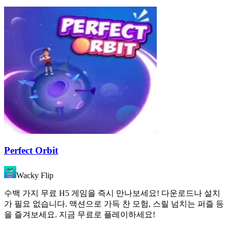
Perfect Orbit
Wacky Flip
수백 가지 무료 H5 게임을 즉시 만나보세요! 다운로드나 설치
가 필요 없습니다. 액션으로 가득 찬 모험, 스릴 넘치는 퍼즐 등
을 즐겨보세요. 지금 무료로 플레이하세요!