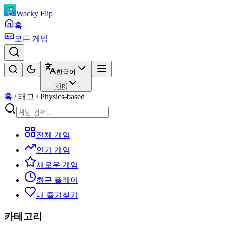
Wacky Flip
홈
모든 게임
한국어
🇰🇷
홈
태그
Physics-based
전체 게임
인기 게임
새로운 게임
최근 플레이
내 즐겨찾기
카테고리