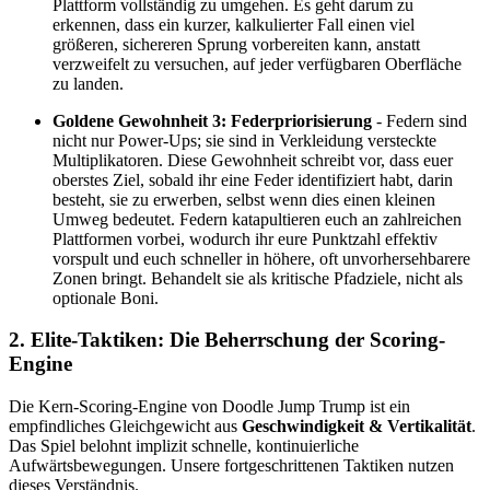
Plattform vollständig zu umgehen. Es geht darum zu
erkennen, dass ein kurzer, kalkulierter Fall einen viel
größeren, sichereren Sprung vorbereiten kann, anstatt
verzweifelt zu versuchen, auf jeder verfügbaren Oberfläche
zu landen.
Goldene Gewohnheit 3: Federpriorisierung
- Federn sind
nicht nur Power-Ups; sie sind in Verkleidung versteckte
Multiplikatoren. Diese Gewohnheit schreibt vor, dass euer
oberstes Ziel, sobald ihr eine Feder identifiziert habt, darin
besteht, sie zu erwerben, selbst wenn dies einen kleinen
Umweg bedeutet. Federn katapultieren euch an zahlreichen
Plattformen vorbei, wodurch ihr eure Punktzahl effektiv
vorspult und euch schneller in höhere, oft unvorhersehbarere
Zonen bringt. Behandelt sie als kritische Pfadziele, nicht als
optionale Boni.
2. Elite-Taktiken: Die Beherrschung der Scoring-
Engine
Die Kern-Scoring-Engine von Doodle Jump Trump ist ein
empfindliches Gleichgewicht aus
Geschwindigkeit & Vertikalität
.
Das Spiel belohnt implizit schnelle, kontinuierliche
Aufwärtsbewegungen. Unsere fortgeschrittenen Taktiken nutzen
dieses Verständnis.