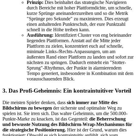
Prinzip:
Dies beinhaltet das strategische Navigieren
durch Bereiche mit hoher Plattformdichte, um schnelle,
kurze Sprünge aneinanderzureihen und so die Metrik
"Sprünge pro Sekunde" zu maximieren. Dies erzeugt
einen anhaltenden Punkteschub, der eure Punktzahl
schnell in die Höhe treiben kann.
Ausführung:
Identifiziert Cluster von eng beieinander
liegenden Plattformen. Anstatt auf die Mitte jeder
Plattform zu zielen, konzentriert euch auf schnelle,
minimale Links-/Rechts-Anpassungen, um am
äußersten Rand einer Plattform zu landen und sofort zur
nächsten zu springen. Dadurch entsteht ein "Stotter-
Sprung"-Rhythmus, der Punkte in alarmierendem
Tempo generiert, insbesondere in Kombination mit dem
vorausschauenden Blick.
3. Das Profi-Geheimnis: Ein kontraintuitiver Vorteil
Die meisten Spieler denken, dass
sich immer zur Mitte des
Bildschirms zu bewegen
der sicherste und optimalste Weg zu
spielen ist. Sie irren sich. Das wahre Geheimnis, um die 500.000-
Punkte-Marke zu knacken, ist das Gegenteil:
die Beherrschung
und bewusste Nutzung des Bildschirm-Wrap-Mechanismus für
die strategische Positionierung.
Hier ist der Grund, warum dies
funktioniert: Obwohl es sich kontraintuitiv anfühlt, sich vom