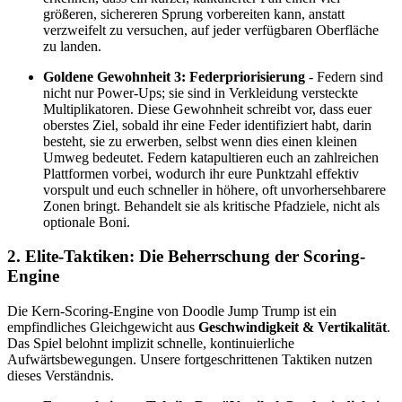
größeren, sichereren Sprung vorbereiten kann, anstatt
verzweifelt zu versuchen, auf jeder verfügbaren Oberfläche
zu landen.
Goldene Gewohnheit 3: Federpriorisierung
- Federn sind
nicht nur Power-Ups; sie sind in Verkleidung versteckte
Multiplikatoren. Diese Gewohnheit schreibt vor, dass euer
oberstes Ziel, sobald ihr eine Feder identifiziert habt, darin
besteht, sie zu erwerben, selbst wenn dies einen kleinen
Umweg bedeutet. Federn katapultieren euch an zahlreichen
Plattformen vorbei, wodurch ihr eure Punktzahl effektiv
vorspult und euch schneller in höhere, oft unvorhersehbarere
Zonen bringt. Behandelt sie als kritische Pfadziele, nicht als
optionale Boni.
2. Elite-Taktiken: Die Beherrschung der Scoring-
Engine
Die Kern-Scoring-Engine von Doodle Jump Trump ist ein
empfindliches Gleichgewicht aus
Geschwindigkeit & Vertikalität
.
Das Spiel belohnt implizit schnelle, kontinuierliche
Aufwärtsbewegungen. Unsere fortgeschrittenen Taktiken nutzen
dieses Verständnis.