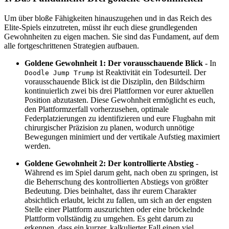
Um über bloße Fähigkeiten hinauszugehen und in das Reich des
Elite-Spiels einzutreten, müsst ihr euch diese grundlegenden
Gewohnheiten zu eigen machen. Sie sind das Fundament, auf dem
alle fortgeschrittenen Strategien aufbauen.
Goldene Gewohnheit 1: Der vorausschauende Blick
- In
ist Reaktivität ein Todesurteil. Der
Doodle Jump Trump
vorausschauende Blick ist die Disziplin, den Bildschirm
kontinuierlich zwei bis drei Plattformen vor eurer aktuellen
Position abzutasten. Diese Gewohnheit ermöglicht es euch,
den Plattformzerfall vorherzusehen, optimale
Federplatzierungen zu identifizieren und eure Flugbahn mit
chirurgischer Präzision zu planen, wodurch unnötige
Bewegungen minimiert und der vertikale Aufstieg maximiert
werden.
Goldene Gewohnheit 2: Der kontrollierte Abstieg
-
Während es im Spiel darum geht, nach oben zu springen, ist
die Beherrschung des kontrollierten Abstiegs von größter
Bedeutung. Dies beinhaltet, dass ihr eurem Charakter
absichtlich erlaubt, leicht zu fallen, um sich an der engsten
Stelle einer Plattform auszurichten oder eine bröckelnde
Plattform vollständig zu umgehen. Es geht darum zu
erkennen, dass ein kurzer, kalkulierter Fall einen viel