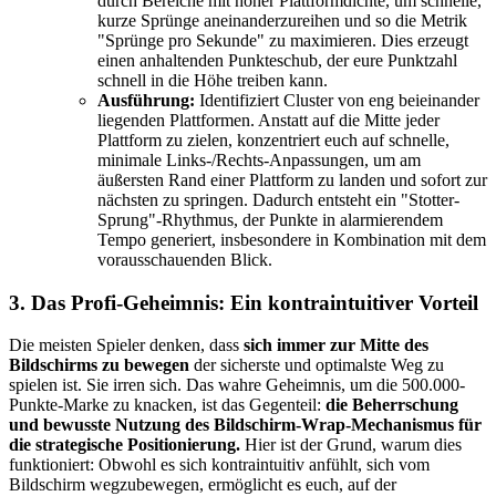
durch Bereiche mit hoher Plattformdichte, um schnelle,
kurze Sprünge aneinanderzureihen und so die Metrik
"Sprünge pro Sekunde" zu maximieren. Dies erzeugt
einen anhaltenden Punkteschub, der eure Punktzahl
schnell in die Höhe treiben kann.
Ausführung:
Identifiziert Cluster von eng beieinander
liegenden Plattformen. Anstatt auf die Mitte jeder
Plattform zu zielen, konzentriert euch auf schnelle,
minimale Links-/Rechts-Anpassungen, um am
äußersten Rand einer Plattform zu landen und sofort zur
nächsten zu springen. Dadurch entsteht ein "Stotter-
Sprung"-Rhythmus, der Punkte in alarmierendem
Tempo generiert, insbesondere in Kombination mit dem
vorausschauenden Blick.
3. Das Profi-Geheimnis: Ein kontraintuitiver Vorteil
Die meisten Spieler denken, dass
sich immer zur Mitte des
Bildschirms zu bewegen
der sicherste und optimalste Weg zu
spielen ist. Sie irren sich. Das wahre Geheimnis, um die 500.000-
Punkte-Marke zu knacken, ist das Gegenteil:
die Beherrschung
und bewusste Nutzung des Bildschirm-Wrap-Mechanismus für
die strategische Positionierung.
Hier ist der Grund, warum dies
funktioniert: Obwohl es sich kontraintuitiv anfühlt, sich vom
Bildschirm wegzubewegen, ermöglicht es euch, auf der