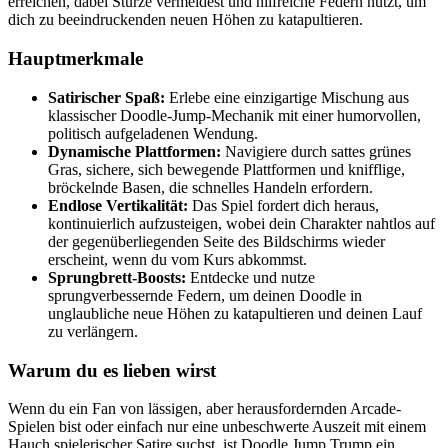
erreichen, dabei Stürze vermeidest und hilfreiche Federn nutzt, um
dich zu beeindruckenden neuen Höhen zu katapultieren.
Hauptmerkmale
Satirischer Spaß:
Erlebe eine einzigartige Mischung aus
klassischer Doodle-Jump-Mechanik mit einer humorvollen,
politisch aufgeladenen Wendung.
Dynamische Plattformen:
Navigiere durch sattes grünes
Gras, sichere, sich bewegende Plattformen und knifflige,
bröckelnde Basen, die schnelles Handeln erfordern.
Endlose Vertikalität:
Das Spiel fordert dich heraus,
kontinuierlich aufzusteigen, wobei dein Charakter nahtlos auf
der gegenüberliegenden Seite des Bildschirms wieder
erscheint, wenn du vom Kurs abkommst.
Sprungbrett-Boosts:
Entdecke und nutze
sprungverbessernde Federn, um deinen Doodle in
unglaubliche neue Höhen zu katapultieren und deinen Lauf
zu verlängern.
Warum du es lieben wirst
Wenn du ein Fan von lässigen, aber herausfordernden Arcade-
Spielen bist oder einfach nur eine unbeschwerte Auszeit mit einem
Hauch spielerischer Satire suchst, ist Doodle Jump Trump ein