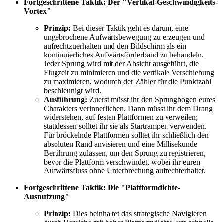
Fortgeschrittene Taktik: Der "Vertikal-Geschwindigkeits-
Vortex"
Prinzip:
Bei dieser Taktik geht es darum, eine
ungebrochene Aufwärtsbewegung zu erzeugen und
aufrechtzuerhalten und den Bildschirm als ein
kontinuierliches Aufwärtsförderband zu behandeln.
Jeder Sprung wird mit der Absicht ausgeführt, die
Flugzeit zu minimieren und die vertikale Verschiebung
zu maximieren, wodurch der Zähler für die Punktzahl
beschleunigt wird.
Ausführung:
Zuerst müsst ihr den Sprungbogen eures
Charakters verinnerlichen. Dann müsst ihr dem Drang
widerstehen, auf festen Plattformen zu verweilen;
stattdessen solltet ihr sie als Startrampen verwenden.
Für bröckelnde Plattformen solltet ihr schließlich den
absoluten Rand anvisieren und eine Millisekunde
Berührung zulassen, um den Sprung zu registrieren,
bevor die Plattform verschwindet, wobei ihr euren
Aufwärtsfluss ohne Unterbrechung aufrechterhaltet.
Fortgeschrittene Taktik: Die "Plattformdichte-
Ausnutzung"
Prinzip:
Dies beinhaltet das strategische Navigieren