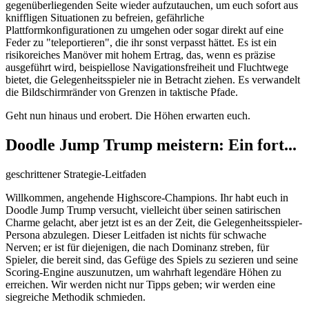
gegenüberliegenden Seite wieder aufzutauchen, um euch sofort aus
kniffligen Situationen zu befreien, gefährliche
Plattformkonfigurationen zu umgehen oder sogar direkt auf eine
Feder zu "teleportieren", die ihr sonst verpasst hättet. Es ist ein
risikoreiches Manöver mit hohem Ertrag, das, wenn es präzise
ausgeführt wird, beispiellose Navigationsfreiheit und Fluchtwege
bietet, die Gelegenheitsspieler nie in Betracht ziehen. Es verwandelt
die Bildschirmränder von Grenzen in taktische Pfade.
Geht nun hinaus und erobert. Die Höhen erwarten euch.
Doodle Jump Trump meistern: Ein fort...
geschrittener Strategie-Leitfaden
Willkommen, angehende Highscore-Champions. Ihr habt euch in
Doodle Jump Trump versucht, vielleicht über seinen satirischen
Charme gelacht, aber jetzt ist es an der Zeit, die Gelegenheitsspieler-
Persona abzulegen. Dieser Leitfaden ist nichts für schwache
Nerven; er ist für diejenigen, die nach Dominanz streben, für
Spieler, die bereit sind, das Gefüge des Spiels zu sezieren und seine
Scoring-Engine auszunutzen, um wahrhaft legendäre Höhen zu
erreichen. Wir werden nicht nur Tipps geben; wir werden eine
siegreiche Methodik schmieden.