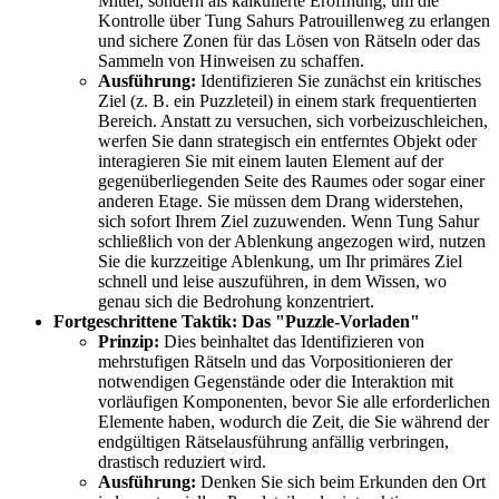
Mittel, sondern als kalkulierte Eröffnung, um die
Kontrolle über Tung Sahurs Patrouillenweg zu erlangen
und sichere Zonen für das Lösen von Rätseln oder das
Sammeln von Hinweisen zu schaffen.
Ausführung:
Identifizieren Sie zunächst ein kritisches
Ziel (z. B. ein Puzzleteil) in einem stark frequentierten
Bereich. Anstatt zu versuchen, sich vorbeizuschleichen,
werfen Sie dann strategisch ein entferntes Objekt oder
interagieren Sie mit einem lauten Element auf der
gegenüberliegenden Seite des Raumes oder sogar einer
anderen Etage. Sie müssen dem Drang widerstehen,
sich sofort Ihrem Ziel zuzuwenden. Wenn Tung Sahur
schließlich von der Ablenkung angezogen wird, nutzen
Sie die kurzzeitige Ablenkung, um Ihr primäres Ziel
schnell und leise auszuführen, in dem Wissen, wo
genau sich die Bedrohung konzentriert.
Fortgeschrittene Taktik: Das "Puzzle-Vorladen"
Prinzip:
Dies beinhaltet das Identifizieren von
mehrstufigen Rätseln und das Vorpositionieren der
notwendigen Gegenstände oder die Interaktion mit
vorläufigen Komponenten, bevor Sie alle erforderlichen
Elemente haben, wodurch die Zeit, die Sie während der
endgültigen Rätselausführung anfällig verbringen,
drastisch reduziert wird.
Ausführung:
Denken Sie sich beim Erkunden den Ort