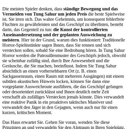
Die meisten Spieler denken, dass
ständige Bewegung und das
Vermeiden von Tung Sahur um jeden Preis
die beste Spielweise
ist. Sie irren sich. Das wahre Geheimnis, um konsequent fehlerfreie
Fluchten zu gewährleisten und das Geschöpf zu überlisten, besteht
darin, das Gegenteil zu tun:
die Kunst der kontrollierten
Auseinandersetzung und der geplanten Ausweichung zu
meistern
. Hier ist der Grund, warum dies funktioniert: Traditionelle
Horror-Spielinstinkte sagen Ihnen, dass Sie rennen und sich
verstecken sollen, sobald Sie eine Bedrohung hören. In Tung Sahur
Horror werden die Patrouillenmuster des Geschöpfs jedoch, obwohl
sie scheinbar zufällig sind, durch Ihre Anwesenheit und die
Geräusche, die Sie machen, beeinflusst. Indem Sie Tung Sahur
absichtlich an einen vorhersehbaren Ort (z. B. einen
Sackgassenraum, einen Raum mit mehreren Ausgängen) mit einem
subtilen akustischen Hinweis locken, können Sie dann eine
vorgeplante Ausweichroute ausführen, die das Geschöpf gefangen
oder desorientiert zurücklässt und Ihnen deutlich mehr Zeit
verschafft als zufälliges Verstecken jemals könnte. Dies verwandelt
eine reaktive Panik in ein proaktives taktisches Manöver und
verwandelt den Jäger in den Gejagten, wenn auch nur für einen
kurzen, kritischen Moment.
Das Haus erwartet Sie. Gehen Sie voran, wenden Sie diese
Prinzipien an und verwandeln Sie den Alptraum in Ihren Spielplatz.