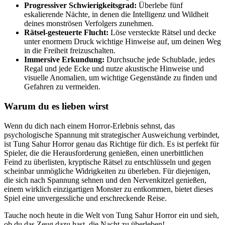
Progressiver Schwierigkeitsgrad:
Überlebe fünf
eskalierende Nächte, in denen die Intelligenz und Wildheit
deines monströsen Verfolgers zunehmen.
Rätsel-gesteuerte Flucht:
Löse versteckte Rätsel und decke
unter enormem Druck wichtige Hinweise auf, um deinen Weg
in die Freiheit freizuschalten.
Immersive Erkundung:
Durchsuche jede Schublade, jedes
Regal und jede Ecke und nutze akustische Hinweise und
visuelle Anomalien, um wichtige Gegenstände zu finden und
Gefahren zu vermeiden.
Warum du es lieben wirst
Wenn du dich nach einem Horror-Erlebnis sehnst, das
psychologische Spannung mit strategischer Ausweichung verbindet,
ist Tung Sahur Horror genau das Richtige für dich. Es ist perfekt für
Spieler, die die Herausforderung genießen, einen unerbittlichen
Feind zu überlisten, kryptische Rätsel zu entschlüsseln und gegen
scheinbar unmögliche Widrigkeiten zu überleben. Für diejenigen,
die sich nach Spannung sehnen und den Nervenkitzel genießen,
einem wirklich einzigartigen Monster zu entkommen, bietet dieses
Spiel eine unvergessliche und erschreckende Reise.
Tauche noch heute in die Welt von Tung Sahur Horror ein und sieh,
ob du das Zeug dazu hast, die Nacht zu überleben!