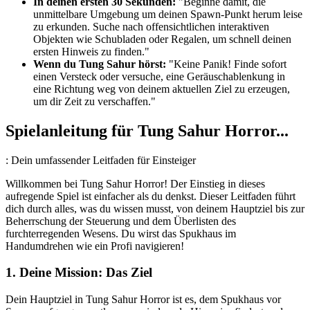
In deinen ersten 30 Sekunden:
"Beginne damit, die
unmittelbare Umgebung um deinen Spawn-Punkt herum leise
zu erkunden. Suche nach offensichtlichen interaktiven
Objekten wie Schubladen oder Regalen, um schnell deinen
ersten Hinweis zu finden."
Wenn du Tung Sahur hörst:
"Keine Panik! Finde sofort
einen Versteck oder versuche, eine Geräuschablenkung in
eine Richtung weg von deinem aktuellen Ziel zu erzeugen,
um dir Zeit zu verschaffen."
Spielanleitung für Tung Sahur Horror...
: Dein umfassender Leitfaden für Einsteiger
Willkommen bei Tung Sahur Horror! Der Einstieg in dieses
aufregende Spiel ist einfacher als du denkst. Dieser Leitfaden führt
dich durch alles, was du wissen musst, von deinem Hauptziel bis zur
Beherrschung der Steuerung und dem Überlisten des
furchterregenden Wesens. Du wirst das Spukhaus im
Handumdrehen wie ein Profi navigieren!
1. Deine Mission: Das Ziel
Dein Hauptziel in Tung Sahur Horror ist es, dem Spukhaus vor