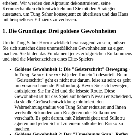
erheben. Wir werden den Alptraum dekonstruieren, seine
Kernmechaniken rückentwickeln und Sie mit den Strategien
ausstatten, um Tung Sahur konsequent zu überlisten und das Haus
mit beispielloser Effizienz zu verlassen.
1. Die Grundlage: Drei goldene Gewohnheiten
Um in Tung Sahur Horror wirklich herausragend zu sein, müssen
Sie sich zunächst diese unumstößlichen Gewohnheiten zu eigen
machen. Sie bilden das Fundament jedes erfolgreichen Entkommens
und sind die Markenzeichen eines Elite-Spielers.
Goldene Gewohnheit 1: Die "Geisterschritt"-Bewegung
-
In
ist jeder Ton ein Todesurteil. Beim
Tung Sahur Horror
"Geisterschritt" geht es nicht nur darum, leise zu sein; es geht
um vorausschauende Pfadfindung. Bevor Sie sich bewegen,
antizipieren Sie Ihr Ziel und die leiseste Route. Diese
Gewohnheit ist für das Spiel auf hohem Niveau entscheidend,
da sie die Geräuschentwicklung minimiert, den
Wahrnehmungsradius von Tung Sahur reduziert und Ihnen
wertvolle Sekunden zum Reagieren oder Entkommen
verschafft. Es geht darum, mit Zielstrebigkeit und Stille zu
agieren und jeden Schritt zu einem kalkulierten Risiko zu
machen.
Goldene Gewohnheit 2: Der "Umgebungs-Scan"-Reflex
-