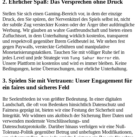
2. Ehrlicher Spaß: Das Versprechen ohne Druck
Stellen Sie sich einen Gaming-Bereich vor, in dem der einzige
Druck, den Sie spüren, der Nervenkitzel des Spiels selbst ist, nicht
der subtile Zug versteckter Kosten oder der Ärger über aufdringliche
Werbung. Wir glauben an wahre Gastfreundschaft und bieten einen
Zufluchtsort, in dem Unterhaltung wirklich kostenlos, transparent
und respektvoll gegenüber Ihrem Geldbeutel ist. Wir stehen fest
gegen Paywalls, versteckte Gebühren und manipulative
Monetarisierungstaktiken. Tauchen Sie mit völliger Ruhe tief in
jedes Level und jede Strategie von
ein.
Tung Sahur Horror
Unsere Plattform ist kostenlos und wird es immer bleiben. Keine
Bedingungen, keine Überraschungen, nur ehrliche Unterhaltung.
3. Spielen Sie mit Vertrauen: Unser Engagement für
ein faires und sicheres Feld
Ihr Seelenfrieden ist von größter Bedeutung. In einer digitalen
Landschaft, die oft von Bedenken hinsichtlich Datenschutz und
Fairness geprägt ist, bieten wir eine Festung der Sicherheit und
Integrität. Wir widmen uns akribisch der Sicherung Ihrer Daten und
verwenden modernste Verschlüsselungs- und
Datenschutzprotokolle. Darüber hinaus verfolgen wir eine Null-
Toleranz-Politik gegenüber Betrug und unbefugten Modifikationen,