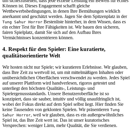
um sicherzustellen, dass jede erzielte Leistung ein Beweis für echtes
Können ist. Dieses Engagement schafft gleiche
Wettbewerbsbedingungen, in denen Ihre Bemühungen wirklich
anerkannt und geschätzt werden. Jagen Sie dem Spitzenplatz in der
Bestenliste hinterher, in dem Wissen, dass es
Tung Sahur Horror
ein echter Test für Ihre Fähigkeiten ist. Wir bauen den sicheren,
fairen Spielplatz, damit Sie sich auf den Aufbau Ihres
Vermächtnisses konzentrieren können.
4. Respekt für den Spieler: Eine kuratierte,
qualitätsorientierte Welt
Wir hosten nicht nur Spiele; wir kuratieren Erlebnisse. Wir glauben,
dass Ihre Zeit zu wertvoll ist, um mit mittelmäßigen Inhalten oder
unübersichtlichen Oberflächen verschwendet zu werden. Jedes Spiel
auf unserer Plattform wird handverlesen, rigoros getestet und
unterliegt den höchsten Qualitäts-, Leistungs- und
Spielergenussstandards. Unsere Benutzeroberfläche ist so
konzipiert, dass sie sauber, intuitiv und völlig unaufdringlich ist,
wobei der Fokus direkt auf dem Spiel selbst liegt. Hier finden Sie
keine Tausenden von geklonten Spielen. Wir präsentieren
Tung
, weil wir glauben, dass es ein außergewöhnliches
Sahur Horror
Spiel ist, das Ihre Zeit wert ist. Das ist unser kuratorisches
Versprechen: weniger Lärm, mehr Qualität, die Sie verdienen.