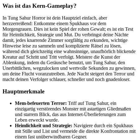
Was ist das Kern-Gameplay?
In Tung Sahur Horror ist dein Hauptziel einfach, aber
herzzerreißend: Entkomme einem Spukhaus vor dem
Morgengrauen. Dies ist kein Spiel der rohen Gewalt; es ist ein Test
für Heimlichkeit, Strategie und Mut. Du verbringst deine Nächte
damit, jedes knarrende Zimmer sorgfältig zu erkunden, wichtige
Hinweise leise zu sammeln und komplizierte Rätsel zu lösen,
während dich gleichzeitig eine wahnsinnige, unaufhörlich blickende
Kreatur auf Schritt und Tritt verfolgt. Meistere die Kunst der
Ablenkung, indem du Geräusche benutzt, um Tung Sahur, den
Unerbittlichen, wegzulocken und wertvolle Sekunden zu gewinnen,
um deine Flucht voranzutreiben. Jede Nacht steigert den Terror und
macht deinen Verfolger schlauer, schneller und noch gnadenloser.
Hauptmerkmale
Mem-befeuerten Terror:
Triff auf Tung Sahur, ein
einzigartig verstörendes Monster mit astartigen Gliedmaßen
und starrem Blick, das aus Internet-Überlieferungen zum
Leben erweckt wurde.
Heimlichkeit und Strategie:
Navigiere durch ein Spukhaus
mit Stille und List und vermeide die direkte Konfrontation mit
einem fast unüberwindbaren Gegner.