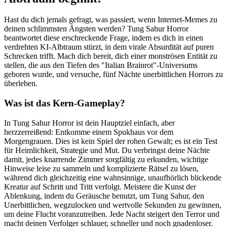
Hast du dich jemals gefragt, was passiert, wenn Internet-Memes zu
deinen schlimmsten Ängsten werden? Tung Sahur Horror
beantwortet diese erschreckende Frage, indem es dich in einen
verdrehten KI-Albtraum stürzt, in dem virale Absurdität auf puren
Schrecken trifft. Mach dich bereit, dich einer monströsen Entität zu
stellen, die aus den Tiefen des "Italian Brainrot"-Universums
geboren wurde, und versuche, fünf Nächte unerbittlichen Horrors zu
überleben.
Was ist das Kern-Gameplay?
In Tung Sahur Horror ist dein Hauptziel einfach, aber
herzzerreißend: Entkomme einem Spukhaus vor dem
Morgengrauen. Dies ist kein Spiel der rohen Gewalt; es ist ein Test
für Heimlichkeit, Strategie und Mut. Du verbringst deine Nächte
damit, jedes knarrende Zimmer sorgfältig zu erkunden, wichtige
Hinweise leise zu sammeln und komplizierte Rätsel zu lösen,
während dich gleichzeitig eine wahnsinnige, unaufhörlich blickende
Kreatur auf Schritt und Tritt verfolgt. Meistere die Kunst der
Ablenkung, indem du Geräusche benutzt, um Tung Sahur, den
Unerbittlichen, wegzulocken und wertvolle Sekunden zu gewinnen,
um deine Flucht voranzutreiben. Jede Nacht steigert den Terror und
macht deinen Verfolger schlauer, schneller und noch gnadenloser.