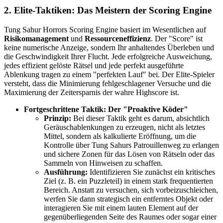
2. Elite-Taktiken: Das Meistern der Scoring Engine
Tung Sahur Horrors Scoring Engine basiert im Wesentlichen auf
Risikomanagement
und
Ressourceneffizienz
. Der "Score" ist
keine numerische Anzeige, sondern Ihr anhaltendes Überleben und
die Geschwindigkeit Ihrer Flucht. Jede erfolgreiche Ausweichung,
jedes effizient gelöste Rätsel und jede perfekt ausgeführte
Ablenkung tragen zu einem "perfekten Lauf" bei. Der Elite-Spieler
versteht, dass die Minimierung fehlgeschlagener Versuche und die
Maximierung der Zeitersparnis der wahre Highscore ist.
Fortgeschrittene Taktik: Der "Proaktive Köder"
Prinzip:
Bei dieser Taktik geht es darum, absichtlich
Geräuschablenkungen zu erzeugen, nicht als letztes
Mittel, sondern als kalkulierte Eröffnung, um die
Kontrolle über Tung Sahurs Patrouillenweg zu erlangen
und sichere Zonen für das Lösen von Rätseln oder das
Sammeln von Hinweisen zu schaffen.
Ausführung:
Identifizieren Sie zunächst ein kritisches
Ziel (z. B. ein Puzzleteil) in einem stark frequentierten
Bereich. Anstatt zu versuchen, sich vorbeizuschleichen,
werfen Sie dann strategisch ein entferntes Objekt oder
interagieren Sie mit einem lauten Element auf der
gegenüberliegenden Seite des Raumes oder sogar einer