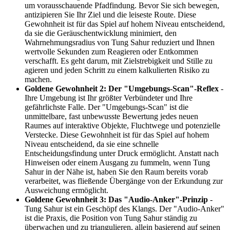
um vorausschauende Pfadfindung. Bevor Sie sich bewegen,
antizipieren Sie Ihr Ziel und die leiseste Route. Diese
Gewohnheit ist für das Spiel auf hohem Niveau entscheidend,
da sie die Geräuschentwicklung minimiert, den
Wahrnehmungsradius von Tung Sahur reduziert und Ihnen
wertvolle Sekunden zum Reagieren oder Entkommen
verschafft. Es geht darum, mit Zielstrebigkeit und Stille zu
agieren und jeden Schritt zu einem kalkulierten Risiko zu
machen.
Goldene Gewohnheit 2: Der "Umgebungs-Scan"-Reflex
-
Ihre Umgebung ist Ihr größter Verbündeter und Ihre
gefährlichste Falle. Der "Umgebungs-Scan" ist die
unmittelbare, fast unbewusste Bewertung jedes neuen
Raumes auf interaktive Objekte, Fluchtwege und potenzielle
Verstecke. Diese Gewohnheit ist für das Spiel auf hohem
Niveau entscheidend, da sie eine schnelle
Entscheidungsfindung unter Druck ermöglicht. Anstatt nach
Hinweisen oder einem Ausgang zu fummeln, wenn Tung
Sahur in der Nähe ist, haben Sie den Raum bereits vorab
verarbeitet, was fließende Übergänge von der Erkundung zur
Ausweichung ermöglicht.
Goldene Gewohnheit 3: Das "Audio-Anker"-Prinzip
-
Tung Sahur ist ein Geschöpf des Klangs. Der "Audio-Anker"
ist die Praxis, die Position von Tung Sahur ständig zu
überwachen und zu triangulieren, allein basierend auf seinen