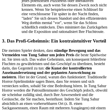
jedes potenziellen Puzzleteils oder interaktiven
Elements ein, auch wenn Sie dessen Zweck noch nicht
kennen. Wenn Sie beispielsweise einen Schlüssel für
eine verschlossene Tür später in der Nacht finden,
"laden" Sie sich dessen Standort und den effizientesten
Weg dorthin mental "vor", wenn Sie das Schloss
schließlich entdecken. Dies minimiert das Zurückgehen
und die Exposition und rationalisiert Ihre Fluchtroute.
3. Das Profi-Geheimnis: Ein kontraintuitiver Vorteil
Die meisten Spieler denken, dass
ständige Bewegung und das
Vermeiden von Tung Sahur um jeden Preis
die beste Spielweise
ist. Sie irren sich. Das wahre Geheimnis, um konsequent fehlerfreie
Fluchten zu gewährleisten und das Geschöpf zu überlisten, besteht
darin, das Gegenteil zu tun:
die Kunst der kontrollierten
Auseinandersetzung und der geplanten Ausweichung zu
meistern
. Hier ist der Grund, warum dies funktioniert: Traditionelle
Horror-Spielinstinkte sagen Ihnen, dass Sie rennen und sich
verstecken sollen, sobald Sie eine Bedrohung hören. In Tung Sahur
Horror werden die Patrouillenmuster des Geschöpfs jedoch, obwohl
sie scheinbar zufällig sind, durch Ihre Anwesenheit und die
Geräusche, die Sie machen, beeinflusst. Indem Sie Tung Sahur
absichtlich an einen vorhersehbaren Ort (z. B. einen
Sackgassenraum, einen Raum mit mehreren Ausgängen) mit einem