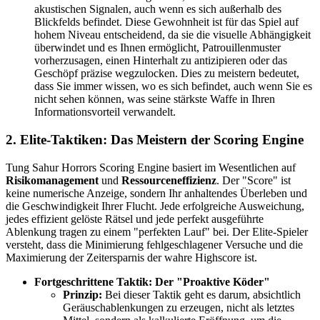
akustischen Signalen, auch wenn es sich außerhalb des
Blickfelds befindet. Diese Gewohnheit ist für das Spiel auf
hohem Niveau entscheidend, da sie die visuelle Abhängigkeit
überwindet und es Ihnen ermöglicht, Patrouillenmuster
vorherzusagen, einen Hinterhalt zu antizipieren oder das
Geschöpf präzise wegzulocken. Dies zu meistern bedeutet,
dass Sie immer wissen, wo es sich befindet, auch wenn Sie es
nicht sehen können, was seine stärkste Waffe in Ihren
Informationsvorteil verwandelt.
2. Elite-Taktiken: Das Meistern der Scoring Engine
Tung Sahur Horrors Scoring Engine basiert im Wesentlichen auf
Risikomanagement
und
Ressourceneffizienz
. Der "Score" ist
keine numerische Anzeige, sondern Ihr anhaltendes Überleben und
die Geschwindigkeit Ihrer Flucht. Jede erfolgreiche Ausweichung,
jedes effizient gelöste Rätsel und jede perfekt ausgeführte
Ablenkung tragen zu einem "perfekten Lauf" bei. Der Elite-Spieler
versteht, dass die Minimierung fehlgeschlagener Versuche und die
Maximierung der Zeitersparnis der wahre Highscore ist.
Fortgeschrittene Taktik: Der "Proaktive Köder"
Prinzip:
Bei dieser Taktik geht es darum, absichtlich
Geräuschablenkungen zu erzeugen, nicht als letztes