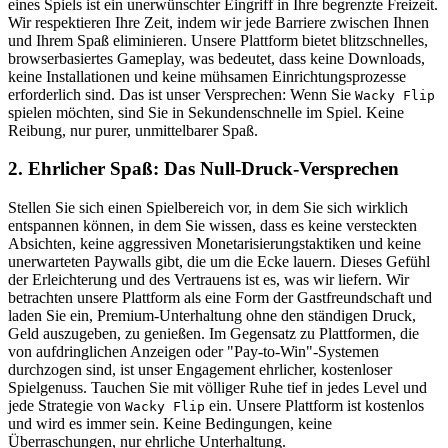
eines Spiels ist ein unerwünschter Eingriff in Ihre begrenzte Freizeit.
Wir respektieren Ihre Zeit, indem wir jede Barriere zwischen Ihnen
und Ihrem Spaß eliminieren. Unsere Plattform bietet blitzschnelles,
browserbasiertes Gameplay, was bedeutet, dass keine Downloads,
keine Installationen und keine mühsamen Einrichtungsprozesse
erforderlich sind. Das ist unser Versprechen: Wenn Sie
Wacky Flip
spielen möchten, sind Sie in Sekundenschnelle im Spiel. Keine
Reibung, nur purer, unmittelbarer Spaß.
2. Ehrlicher Spaß: Das Null-Druck-Versprechen
Stellen Sie sich einen Spielbereich vor, in dem Sie sich wirklich
entspannen können, in dem Sie wissen, dass es keine versteckten
Absichten, keine aggressiven Monetarisierungstaktiken und keine
unerwarteten Paywalls gibt, die um die Ecke lauern. Dieses Gefühl
der Erleichterung und des Vertrauens ist es, was wir liefern. Wir
betrachten unsere Plattform als eine Form der Gastfreundschaft und
laden Sie ein, Premium-Unterhaltung ohne den ständigen Druck,
Geld auszugeben, zu genießen. Im Gegensatz zu Plattformen, die
von aufdringlichen Anzeigen oder "Pay-to-Win"-Systemen
durchzogen sind, ist unser Engagement ehrlicher, kostenloser
Spielgenuss. Tauchen Sie mit völliger Ruhe tief in jedes Level und
jede Strategie von
ein. Unsere Plattform ist kostenlos
Wacky Flip
und wird es immer sein. Keine Bedingungen, keine
Überraschungen, nur ehrliche Unterhaltung.