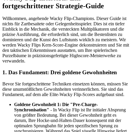
fortgeschrittener Strategie-Guide
Willkommen, angehende Wacky Flip-Champions. Dieser Guide ist
nichts für Zartbesaitete oder Gelegenheitsspieler. Dies ist ein tiefer
Einblick in die Mechanik, die versteckten Multiplikatoren und die
präzise Ausführung, die erforderlich sind, um die Bestenlisten zu
dominieren und die Kunst des Luftstunts wirklich zu meistern. Wir
werden Wacky Flips Kern-Score-Engine dekonstruieren und Sie mit
den taktischen Erkenntnissen ausstatten, um Ihre spielerischen
Purzelbäume in präzisionsgefertigte Highscore-Meisterwerke zu
verwandeln.
1. Das Fundament: Drei goldene Gewohnheiten
Bevor Sie fortgeschrittene Techniken einsetzen können, müssen Sie
diese unumstößlichen Gewohnheiten verinnerlichen. Sie sind das
Fundament, auf dem alle Elite-Wacky Flip-Scores aufgebaut sind.
Goldene Gewohnheit 1: Die "Pre-Charge-
Synchronisation"
- In Wacky Flip ist Ihr initialer Absprung
von größter Bedeutung. Bei dieser Gewohnheit geht es
darum, Ihre Hocke-und-Halten-Dauer konsequent mit der
optimalen Sprungbahn für jeden spezifischen Sprung zu
synchronisieren. Während das Spiel visuelle Hinweise liefert,