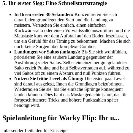
5. Ihr erster Sieg: Eine Schnellstartstrategie
In Ihren ersten 30 Sekunden:
Konzentrieren Sie sich
darauf, den grundlegenden Start und die Landung zu
meistern. Versuchen Sie einfach, einen einfachen
Rückwärtssalto oder einen Vorwärtssalto auszuführen und die
Maustaste kurz vor dem Aufprall auf den Boden loszulassen,
um ein Gefühl für das Timing zu bekommen. Machen Sie sich
noch keine Sorgen über komplexe Combos.
Landungen vor Saltos (anfangs):
Bis Sie sich wohlfühlen,
priorisieren Sie eine saubere Landung gegenüber der
Ausführung vieler Saltos. Selbst ein einzelner gut gelandeter
Salto erzielt Punkte und baut Selbstvertrauen auf, während zu
viel Saltos oft zu einem Absturz und null Punkten führen.
Nutzen Sie frühe Level als Übung:
Die ersten paar Level
sind darauf ausgelegt, Ihnen die Grundlagen beizubringen.
Wiederholen Sie sie, bis Sie einfache Sprünge konsequent
landen können. Dies baut das Muskelgedächtnis auf, das für
fortgeschrittenere Tricks und höhere Punktzahlen später
benötigt wird.
Spielanleitung für Wacky Flip: Ihr u...
mfassender Leitfaden für Einsteiger