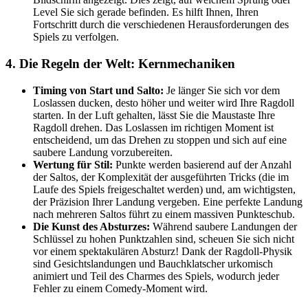
Level Sie sich gerade befinden. Es hilft Ihnen, Ihren
Fortschritt durch die verschiedenen Herausforderungen des
Spiels zu verfolgen.
4. Die Regeln der Welt: Kernmechaniken
Timing von Start und Salto:
Je länger Sie sich vor dem
Loslassen ducken, desto höher und weiter wird Ihre Ragdoll
starten. In der Luft gehalten, lässt Sie die Maustaste Ihre
Ragdoll drehen. Das Loslassen im richtigen Moment ist
entscheidend, um das Drehen zu stoppen und sich auf eine
saubere Landung vorzubereiten.
Wertung für Stil:
Punkte werden basierend auf der Anzahl
der Saltos, der Komplexität der ausgeführten Tricks (die im
Laufe des Spiels freigeschaltet werden) und, am wichtigsten,
der Präzision Ihrer Landung vergeben. Eine perfekte Landung
nach mehreren Saltos führt zu einem massiven Punkteschub.
Die Kunst des Absturzes:
Während saubere Landungen der
Schlüssel zu hohen Punktzahlen sind, scheuen Sie sich nicht
vor einem spektakulären Absturz! Dank der Ragdoll-Physik
sind Gesichtslandungen und Bauchklatscher urkomisch
animiert und Teil des Charmes des Spiels, wodurch jeder
Fehler zu einem Comedy-Moment wird.