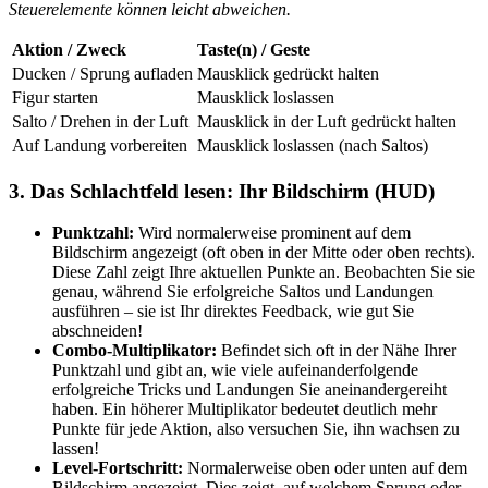
Steuerelemente können leicht abweichen.
Aktion / Zweck
Taste(n) / Geste
Ducken / Sprung aufladen
Mausklick gedrückt halten
Figur starten
Mausklick loslassen
Salto / Drehen in der Luft
Mausklick in der Luft gedrückt halten
Auf Landung vorbereiten
Mausklick loslassen (nach Saltos)
3. Das Schlachtfeld lesen: Ihr Bildschirm (HUD)
Punktzahl:
Wird normalerweise prominent auf dem
Bildschirm angezeigt (oft oben in der Mitte oder oben rechts).
Diese Zahl zeigt Ihre aktuellen Punkte an. Beobachten Sie sie
genau, während Sie erfolgreiche Saltos und Landungen
ausführen – sie ist Ihr direktes Feedback, wie gut Sie
abschneiden!
Combo-Multiplikator:
Befindet sich oft in der Nähe Ihrer
Punktzahl und gibt an, wie viele aufeinanderfolgende
erfolgreiche Tricks und Landungen Sie aneinandergereiht
haben. Ein höherer Multiplikator bedeutet deutlich mehr
Punkte für jede Aktion, also versuchen Sie, ihn wachsen zu
lassen!
Level-Fortschritt:
Normalerweise oben oder unten auf dem
Bildschirm angezeigt. Dies zeigt, auf welchem Sprung oder