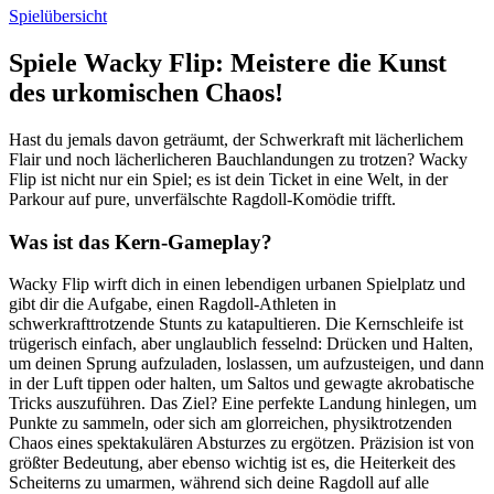
Spielübersicht
Spiele Wacky Flip: Meistere die Kunst
des urkomischen Chaos!
Hast du jemals davon geträumt, der Schwerkraft mit lächerlichem
Flair und noch lächerlicheren Bauchlandungen zu trotzen? Wacky
Flip ist nicht nur ein Spiel; es ist dein Ticket in eine Welt, in der
Parkour auf pure, unverfälschte Ragdoll-Komödie trifft.
Was ist das Kern-Gameplay?
Wacky Flip wirft dich in einen lebendigen urbanen Spielplatz und
gibt dir die Aufgabe, einen Ragdoll-Athleten in
schwerkrafttrotzende Stunts zu katapultieren. Die Kernschleife ist
trügerisch einfach, aber unglaublich fesselnd: Drücken und Halten,
um deinen Sprung aufzuladen, loslassen, um aufzusteigen, und dann
in der Luft tippen oder halten, um Saltos und gewagte akrobatische
Tricks auszuführen. Das Ziel? Eine perfekte Landung hinlegen, um
Punkte zu sammeln, oder sich am glorreichen, physiktrotzenden
Chaos eines spektakulären Absturzes zu ergötzen. Präzision ist von
größter Bedeutung, aber ebenso wichtig ist es, die Heiterkeit des
Scheiterns zu umarmen, während sich deine Ragdoll auf alle