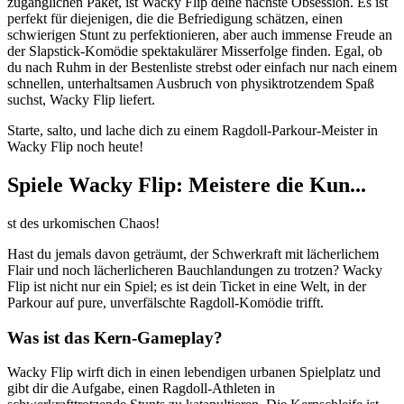
zugänglichen Paket, ist Wacky Flip deine nächste Obsession. Es ist
perfekt für diejenigen, die die Befriedigung schätzen, einen
schwierigen Stunt zu perfektionieren, aber auch immense Freude an
der Slapstick-Komödie spektakulärer Misserfolge finden. Egal, ob
du nach Ruhm in der Bestenliste strebst oder einfach nur nach einem
schnellen, unterhaltsamen Ausbruch von physiktrotzendem Spaß
suchst, Wacky Flip liefert.
Starte, salto, und lache dich zu einem Ragdoll-Parkour-Meister in
Wacky Flip noch heute!
Spiele Wacky Flip: Meistere die Kun...
st des urkomischen Chaos!
Hast du jemals davon geträumt, der Schwerkraft mit lächerlichem
Flair und noch lächerlicheren Bauchlandungen zu trotzen? Wacky
Flip ist nicht nur ein Spiel; es ist dein Ticket in eine Welt, in der
Parkour auf pure, unverfälschte Ragdoll-Komödie trifft.
Was ist das Kern-Gameplay?
Wacky Flip wirft dich in einen lebendigen urbanen Spielplatz und
gibt dir die Aufgabe, einen Ragdoll-Athleten in