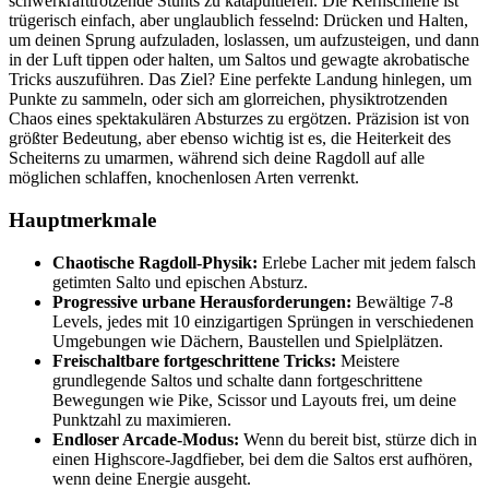
schwerkrafttrotzende Stunts zu katapultieren. Die Kernschleife ist
trügerisch einfach, aber unglaublich fesselnd: Drücken und Halten,
um deinen Sprung aufzuladen, loslassen, um aufzusteigen, und dann
in der Luft tippen oder halten, um Saltos und gewagte akrobatische
Tricks auszuführen. Das Ziel? Eine perfekte Landung hinlegen, um
Punkte zu sammeln, oder sich am glorreichen, physiktrotzenden
Chaos eines spektakulären Absturzes zu ergötzen. Präzision ist von
größter Bedeutung, aber ebenso wichtig ist es, die Heiterkeit des
Scheiterns zu umarmen, während sich deine Ragdoll auf alle
möglichen schlaffen, knochenlosen Arten verrenkt.
Hauptmerkmale
Chaotische Ragdoll-Physik:
Erlebe Lacher mit jedem falsch
getimten Salto und epischen Absturz.
Progressive urbane Herausforderungen:
Bewältige 7-8
Levels, jedes mit 10 einzigartigen Sprüngen in verschiedenen
Umgebungen wie Dächern, Baustellen und Spielplätzen.
Freischaltbare fortgeschrittene Tricks:
Meistere
grundlegende Saltos und schalte dann fortgeschrittene
Bewegungen wie Pike, Scissor und Layouts frei, um deine
Punktzahl zu maximieren.
Endloser Arcade-Modus:
Wenn du bereit bist, stürze dich in
einen Highscore-Jagdfieber, bei dem die Saltos erst aufhören,
wenn deine Energie ausgeht.