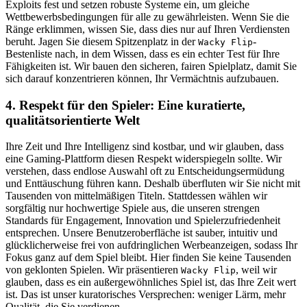
Exploits fest und setzen robuste Systeme ein, um gleiche
Wettbewerbsbedingungen für alle zu gewährleisten. Wenn Sie die
Ränge erklimmen, wissen Sie, dass dies nur auf Ihren Verdiensten
beruht. Jagen Sie diesem Spitzenplatz in der
-
Wacky Flip
Bestenliste nach, in dem Wissen, dass es ein echter Test für Ihre
Fähigkeiten ist. Wir bauen den sicheren, fairen Spielplatz, damit Sie
sich darauf konzentrieren können, Ihr Vermächtnis aufzubauen.
4. Respekt für den Spieler: Eine kuratierte,
qualitätsorientierte Welt
Ihre Zeit und Ihre Intelligenz sind kostbar, und wir glauben, dass
eine Gaming-Plattform diesen Respekt widerspiegeln sollte. Wir
verstehen, dass endlose Auswahl oft zu Entscheidungsermüdung
und Enttäuschung führen kann. Deshalb überfluten wir Sie nicht mit
Tausenden von mittelmäßigen Titeln. Stattdessen wählen wir
sorgfältig nur hochwertige Spiele aus, die unseren strengen
Standards für Engagement, Innovation und Spielerzufriedenheit
entsprechen. Unsere Benutzeroberfläche ist sauber, intuitiv und
glücklicherweise frei von aufdringlichen Werbeanzeigen, sodass Ihr
Fokus ganz auf dem Spiel bleibt. Hier finden Sie keine Tausenden
von geklonten Spielen. Wir präsentieren
, weil wir
Wacky Flip
glauben, dass es ein außergewöhnliches Spiel ist, das Ihre Zeit wert
ist. Das ist unser kuratorisches Versprechen: weniger Lärm, mehr
Qualität, die Sie verdienen.