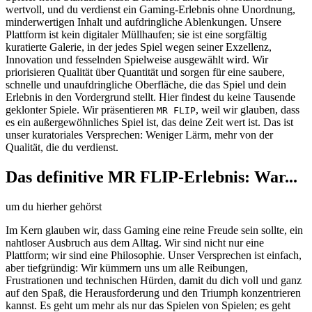
wertvoll, und du verdienst ein Gaming-Erlebnis ohne Unordnung,
minderwertigen Inhalt und aufdringliche Ablenkungen. Unsere
Plattform ist kein digitaler Müllhaufen; sie ist eine sorgfältig
kuratierte Galerie, in der jedes Spiel wegen seiner Exzellenz,
Innovation und fesselnden Spielweise ausgewählt wird. Wir
priorisieren Qualität über Quantität und sorgen für eine saubere,
schnelle und unaufdringliche Oberfläche, die das Spiel und dein
Erlebnis in den Vordergrund stellt. Hier findest du keine Tausende
geklonter Spiele. Wir präsentieren
, weil wir glauben, dass
MR FLIP
es ein außergewöhnliches Spiel ist, das deine Zeit wert ist. Das ist
unser kuratoriales Versprechen: Weniger Lärm, mehr von der
Qualität, die du verdienst.
Das definitive MR FLIP-Erlebnis: War...
um du hierher gehörst
Im Kern glauben wir, dass Gaming eine reine Freude sein sollte, ein
nahtloser Ausbruch aus dem Alltag. Wir sind nicht nur eine
Plattform; wir sind eine Philosophie. Unser Versprechen ist einfach,
aber tiefgründig: Wir kümmern uns um alle Reibungen,
Frustrationen und technischen Hürden, damit du dich voll und ganz
auf den Spaß, die Herausforderung und den Triumph konzentrieren
kannst. Es geht um mehr als nur das Spielen von Spielen; es geht