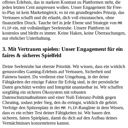
offenes Erlebnis, das in starkem Kontrast zu Plattformen steht, die
jeden letzten Cent auspressen wollen. Unser Engagement für Free-
to-Play ist kein Marketingtrick; es ist ein grundlegendes Prinzip, das
Vertrauen schafft und dir erlaubt, dich voll einzutauchen, ohne
finanziellen Druck. Tauche tief in jede Ebene und Strategie von
MR
ein, mit vollständiger Seelenruhe. Unsere Plattform ist
FLIP
kostenlos und bleibt es immer. Keine Haken, keine Überraschungen,
nur ehrlicher Unterhaltung.
3. Mit Vertrauen spielen: Unser Engagement für ein
faires & sicheres Spielfeld
Deine Seelenruhe hat oberste Priorität. Wir wissen, dass ein wirklich
genussvolles Gaming-Erlebnis auf Vertrauen, Sicherheit und
Fairness basiert. Du verdienst eine Umgebung, in der deine
Fähigkeiten der einzige Faktor für Erfolg sind, in der persönliche
Daten geschützt werden und Integrität unantastbar ist. Wir schaffen
sorgfältig ein sicheres Ökosystem mit robusten
Datenschutzmaßnahmen und einer Null-Toleranz-Politik gegen
Cheating, sodass jeder Sieg, den du erringst, wirklich dir gehört.
Verfolge den Spitzenplatz in der
-Rangliste in dem Wissen,
MR FLIP
dass es ein echter Test deiner Fähigkeiten ist. Wir bauen den
sicheren, fairen Spielplatz, damit du dich auf den Aufbau deines
Vermächtnisses konzentrieren kannst.