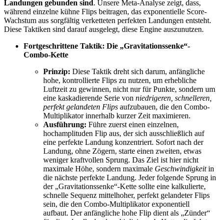
Landungen gebunden sind
. Unsere Meta-Analyse zeigt, dass,
während einzelne kühne Flips beitragen, das exponentielle Score-
Wachstum aus sorgfältig verketteten perfekten Landungen entsteht.
Diese Taktiken sind darauf ausgelegt, diese Engine auszunutzen.
Fortgeschrittene Taktik: Die „Gravitationssenke“-
Combo-Kette
Prinzip:
Diese Taktik dreht sich darum, anfängliche
hohe, kontrollierte Flips zu nutzen, um erhebliche
Luftzeit zu gewinnen, nicht nur für Punkte, sondern um
eine kaskadierende Serie von
niedrigeren, schnelleren,
perfekt gelandeten Flips
aufzubauen, die den Combo-
Multiplikator innerhalb kurzer Zeit maximieren.
Ausführung:
Führe zuerst einen einzelnen,
hochamplituden Flip aus, der sich ausschließlich auf
eine perfekte Landung konzentriert. Sofort nach der
Landung, ohne Zögern, starte einen zweiten, etwas
weniger kraftvollen Sprung. Das Ziel ist hier nicht
maximale Höhe, sondern maximale
Geschwindigkeit
in
die nächste perfekte Landung. Jeder folgende Sprung in
der „Gravitationssenke“-Kette sollte eine kalkulierte,
schnelle Sequenz mittelhoher, perfekt gelandeter Flips
sein, die den Combo-Multiplikator exponentiell
aufbaut. Der anfängliche hohe Flip dient als „Zünder“