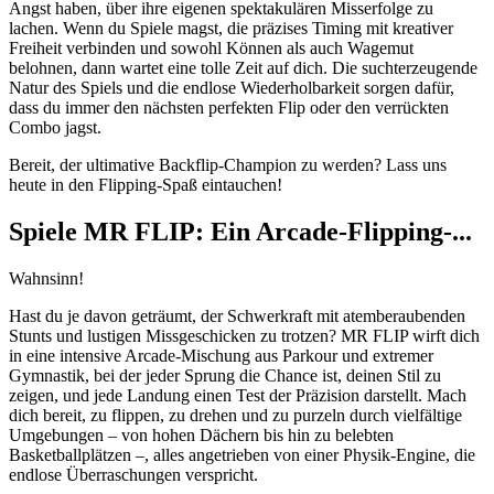
Angst haben, über ihre eigenen spektakulären Misserfolge zu
lachen. Wenn du Spiele magst, die präzises Timing mit kreativer
Freiheit verbinden und sowohl Können als auch Wagemut
belohnen, dann wartet eine tolle Zeit auf dich. Die suchterzeugende
Natur des Spiels und die endlose Wiederholbarkeit sorgen dafür,
dass du immer den nächsten perfekten Flip oder den verrückten
Combo jagst.
Bereit, der ultimative Backflip-Champion zu werden? Lass uns
heute in den Flipping-Spaß eintauchen!
Spiele MR FLIP: Ein Arcade-Flipping-...
Wahnsinn!
Hast du je davon geträumt, der Schwerkraft mit atemberaubenden
Stunts und lustigen Missgeschicken zu trotzen? MR FLIP wirft dich
in eine intensive Arcade-Mischung aus Parkour und extremer
Gymnastik, bei der jeder Sprung die Chance ist, deinen Stil zu
zeigen, und jede Landung einen Test der Präzision darstellt. Mach
dich bereit, zu flippen, zu drehen und zu purzeln durch vielfältige
Umgebungen – von hohen Dächern bis hin zu belebten
Basketballplätzen –, alles angetrieben von einer Physik-Engine, die
endlose Überraschungen verspricht.