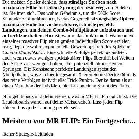
Die meisten Spieler denken, dass
ständiges Streben nach
maximaler Höhe bei jedem Sprung
der beste Weg zum Spielen
ist. Sie irren sich. Das wahre Geheimnis, um die 500k-Score-
Schranke zu durchbrechen, ist das Gegenteil:
strategisches Opfern
maximaler Höhe für vorhersehbare, schnelle perfekte
Landungen, um deinen Combo-Multiplikator aufzubauen und
aufrechtzuerhalten.
Hier ist, warum das funktioniert: Während ein
einzelner massiver Flip einen großen individuellen Score erzielen
mag, liegt die wahre exponentielle Bewertungskraft des Spiels im
Combo-Multiplikator
. Eine schnelle Abfolge perfekt gelandeter,
auch wenn etwas weniger spektakulärer, Flips übertrifft bei Weitem
den Score von wenigen hohen, aber potenziell inkonsistenten
Sprüngen. Die Konsistenz perfekter Landungen speist den
Multiplikator, was zu einer insgesamt höheren Score-Decke führt als
das reine Verfolgen individueller Trick-Punkte. Denke daran als an
einen Marathon der Präzision, nicht als an einen Sprint des Flairs.
Nun geh hinaus und definiere neu, was in MR FLIP möglich ist. Die
Leaderboards warten auf deine Meisterschaft. Lass jeden Flip
zählen. Lass jede Landung perfekt sein.
Meistern von MR FLIP: Ein Fortgeschr...
ittener Strategie-Leitfaden