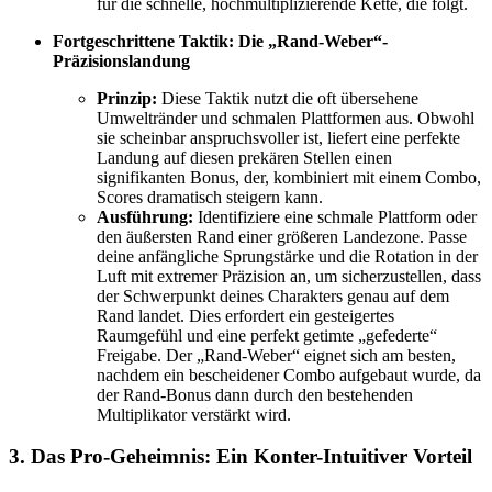
für die schnelle, hochmultiplizierende Kette, die folgt.
Fortgeschrittene Taktik: Die „Rand-Weber“-
Präzisionslandung
Prinzip:
Diese Taktik nutzt die oft übersehene
Umweltränder und schmalen Plattformen aus. Obwohl
sie scheinbar anspruchsvoller ist, liefert eine perfekte
Landung auf diesen prekären Stellen einen
signifikanten Bonus, der, kombiniert mit einem Combo,
Scores dramatisch steigern kann.
Ausführung:
Identifiziere eine schmale Plattform oder
den äußersten Rand einer größeren Landezone. Passe
deine anfängliche Sprungstärke und die Rotation in der
Luft mit extremer Präzision an, um sicherzustellen, dass
der Schwerpunkt deines Charakters genau auf dem
Rand landet. Dies erfordert ein gesteigertes
Raumgefühl und eine perfekt getimte „gefederte“
Freigabe. Der „Rand-Weber“ eignet sich am besten,
nachdem ein bescheidener Combo aufgebaut wurde, da
der Rand-Bonus dann durch den bestehenden
Multiplikator verstärkt wird.
3. Das Pro-Geheimnis: Ein Konter-Intuitiver Vorteil