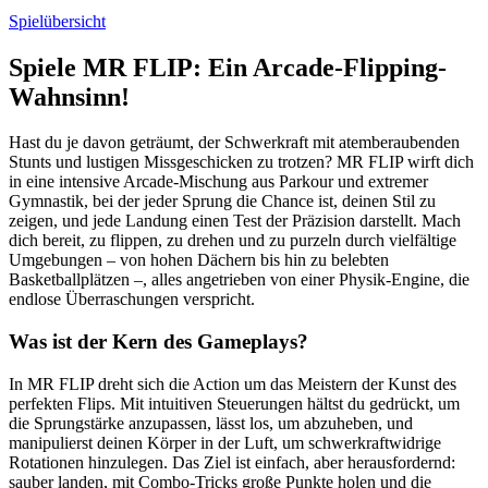
Spielübersicht
Spiele MR FLIP: Ein Arcade-Flipping-
Wahnsinn!
Hast du je davon geträumt, der Schwerkraft mit atemberaubenden
Stunts und lustigen Missgeschicken zu trotzen? MR FLIP wirft dich
in eine intensive Arcade-Mischung aus Parkour und extremer
Gymnastik, bei der jeder Sprung die Chance ist, deinen Stil zu
zeigen, und jede Landung einen Test der Präzision darstellt. Mach
dich bereit, zu flippen, zu drehen und zu purzeln durch vielfältige
Umgebungen – von hohen Dächern bis hin zu belebten
Basketballplätzen –, alles angetrieben von einer Physik-Engine, die
endlose Überraschungen verspricht.
Was ist der Kern des Gameplays?
In MR FLIP dreht sich die Action um das Meistern der Kunst des
perfekten Flips. Mit intuitiven Steuerungen hältst du gedrückt, um
die Sprungstärke anzupassen, lässt los, um abzuheben, und
manipulierst deinen Körper in der Luft, um schwerkraftwidrige
Rotationen hinzulegen. Das Ziel ist einfach, aber herausfordernd:
sauber landen, mit Combo-Tricks große Punkte holen und die