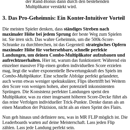
der Rand-Bonus dann durch den bestehenden
Multiplikator verstärkt wird.
3. Das Pro-Geheimnis: Ein Konter-Intuitiver Vorteil
Die meisten Spieler denken, dass
ständiges Streben nach
maximaler Höhe bei jedem Sprung
der beste Weg zum Spielen
ist. Sie irren sich. Das wahre Geheimnis, um die 500k-Score-
Schranke zu durchbrechen, ist das Gegenteil:
strategisches Opfern
maximaler Höhe für vorhersehbare, schnelle perfekte
Landungen, um deinen Combo-Multiplikator aufzubauen und
aufrechtzuerhalten.
Hier ist, warum das funktioniert: Während ein
einzelner massiver Flip einen großen individuellen Score erzielen
mag, liegt die wahre exponentielle Bewertungskraft des Spiels im
Combo-Multiplikator
. Eine schnelle Abfolge perfekt gelandeter,
auch wenn etwas weniger spektakulärer, Flips übertrifft bei Weitem
den Score von wenigen hohen, aber potenziell inkonsistenten
Sprüngen. Die Konsistenz perfekter Landungen speist den
Multiplikator, was zu einer insgesamt höheren Score-Decke führt als
das reine Verfolgen individueller Trick-Punkte. Denke daran als an
einen Marathon der Präzision, nicht als an einen Sprint des Flairs.
Nun geh hinaus und definiere neu, was in MR FLIP möglich ist. Die
Leaderboards warten auf deine Meisterschaft. Lass jeden Flip
zählen. Lass jede Landung perfekt sein.