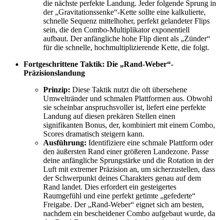
die nächste perfekte Landung. Jeder folgende Sprung in
der „Gravitationssenke“-Kette sollte eine kalkulierte,
schnelle Sequenz mittelhoher, perfekt gelandeter Flips
sein, die den Combo-Multiplikator exponentiell
aufbaut. Der anfängliche hohe Flip dient als „Zünder“
für die schnelle, hochmultiplizierende Kette, die folgt.
Fortgeschrittene Taktik: Die „Rand-Weber“-
Präzisionslandung
Prinzip:
Diese Taktik nutzt die oft übersehene
Umweltränder und schmalen Plattformen aus. Obwohl
sie scheinbar anspruchsvoller ist, liefert eine perfekte
Landung auf diesen prekären Stellen einen
signifikanten Bonus, der, kombiniert mit einem Combo,
Scores dramatisch steigern kann.
Ausführung:
Identifiziere eine schmale Plattform oder
den äußersten Rand einer größeren Landezone. Passe
deine anfängliche Sprungstärke und die Rotation in der
Luft mit extremer Präzision an, um sicherzustellen, dass
der Schwerpunkt deines Charakters genau auf dem
Rand landet. Dies erfordert ein gesteigertes
Raumgefühl und eine perfekt getimte „gefederte“
Freigabe. Der „Rand-Weber“ eignet sich am besten,
nachdem ein bescheidener Combo aufgebaut wurde, da