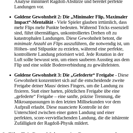
Analyse minimiert Ragdoll-Abstürze und bereitet perfekte
Landungen vor.
Goldene Gewohnheit 2: Die „Minimaler Flip, Maximaler
Impact“-Mentalität
- Viele Spieler glauben irrtümlich, dass
mehr Flips mehr Punkte bedeuten. Während Tricks essenziell
sind, führt übermäßiges, unkontrolliertes Drehen oft zu
katastrophalen Landungen. Diese Gewohnheit betont, die
minimale Anzahl an Flips
auszuführen, die notwendig ist, um
Höhen- und Stilpunkte zu erzielen, während eine perfekte,
kontrollierte Landung priorisiert wird. Jede Rotation in der
Luft sollte bewusst sein, um einen sauberen Ausstieg aus dem
Flip und eine solide Bodenverbindung zu gewährleisten.
Goldene Gewohnheit 3: Die „Gefederte“ Freigabe
- Diese
Gewohnheit konzentriert sich auf die entscheidende zweite
Freigabe deiner Maus/ deines Fingers, um die Landung zu
fixieren. Statt einer harten, plötzlichen Freigabe übe eine
„gefederte“ Freigabe – eine sanfte, präzise Trennung, die
Mikroanpassungen in den letzten Millisekunden vor dem
Aufprall erlaubt. Diese nuancierte Kontrolle ist der
Unterschied zwischen einer guten Landung und einer
perfekten, score-vervielfachenden Landung, die die inhärente
Zufälligkeit der Ragdoll-Physik mildert.