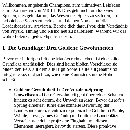
Willkommen, angehende Champions, zum ultimativen Leitfaden
zum Dominieren von MR FLIP. Dies geht nicht um lockeres
Spielen; dies geht darum, das Wesen des Spiels zu sezieren, um
beispiellose Scores zu erzielen und deinen Namen auf die
Leaderboards zu gravieren. Bereite dich darauf vor, dein Verständnis
von Physik, Timing und Risiko neu zu kalibrieren, während wir das
wahre Potenzial jedes Flips freisetzen.
1. Die Grundlage: Drei Goldene Gewohnheiten
Bevor wir in fortgeschrittene Manöver eintauchen, ist eine solide
Grundlage unerlässlich. Dies sind keine bloßen Vorschläge; sie
bilden den Fels, auf dem alle High-Score-Läufe aufgebaut sind.
Integriere sie, und sieh zu, wie deine Konsistenz in die Höhe
schießt.
Goldene Gewohnheit 1: Der Vor-dem-Sprung
Umweltscan
- Diese Gewohnheit geht über reines Schauen
hinaus; es geht darum, die Umwelt zu
lesen
. Bevor du
jeden
Sprung einleitest, führe eine schnelle Bewertung der
Landezone durch, identifiziere potenzielle Gefahren (Pfähle,
Wände, unwegsames Gelände) und optimale Landeplätze.
Verstehe, wie deine projizierte Flugbahn mit diesen
Elementen interagiert,
bevor
du startest. Diese proaktive