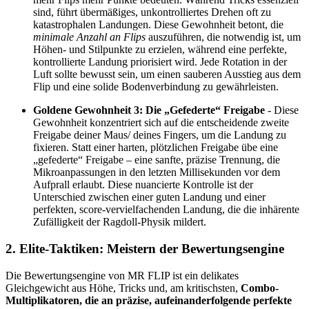
sind, führt übermäßiges, unkontrolliertes Drehen oft zu
katastrophalen Landungen. Diese Gewohnheit betont, die
minimale Anzahl an Flips
auszuführen, die notwendig ist, um
Höhen- und Stilpunkte zu erzielen, während eine perfekte,
kontrollierte Landung priorisiert wird. Jede Rotation in der
Luft sollte bewusst sein, um einen sauberen Ausstieg aus dem
Flip und eine solide Bodenverbindung zu gewährleisten.
Goldene Gewohnheit 3: Die „Gefederte“ Freigabe
- Diese
Gewohnheit konzentriert sich auf die entscheidende zweite
Freigabe deiner Maus/ deines Fingers, um die Landung zu
fixieren. Statt einer harten, plötzlichen Freigabe übe eine
„gefederte“ Freigabe – eine sanfte, präzise Trennung, die
Mikroanpassungen in den letzten Millisekunden vor dem
Aufprall erlaubt. Diese nuancierte Kontrolle ist der
Unterschied zwischen einer guten Landung und einer
perfekten, score-vervielfachenden Landung, die die inhärente
Zufälligkeit der Ragdoll-Physik mildert.
2. Elite-Taktiken: Meistern der Bewertungsengine
Die Bewertungsengine von MR FLIP ist ein delikates
Gleichgewicht aus Höhe, Tricks und, am kritischsten,
Combo-
Multiplikatoren, die an präzise, aufeinanderfolgende perfekte