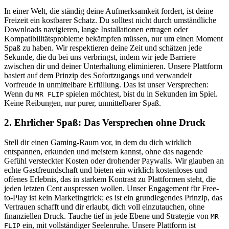
In einer Welt, die ständig deine Aufmerksamkeit fordert, ist deine
Freizeit ein kostbarer Schatz. Du solltest nicht durch umständliche
Downloads navigieren, lange Installationen ertragen oder
Kompatibilitätsprobleme bekämpfen müssen, nur um einen Moment
Spaß zu haben. Wir respektieren deine Zeit und schätzen jede
Sekunde, die du bei uns verbringst, indem wir jede Barriere
zwischen dir und deiner Unterhaltung eliminieren. Unsere Plattform
basiert auf dem Prinzip des Sofortzugangs und verwandelt
Vorfreude in unmittelbare Erfüllung. Das ist unser Versprechen:
Wenn du
spielen möchtest, bist du in Sekunden im Spiel.
MR FLIP
Keine Reibungen, nur purer, unmittelbarer Spaß.
2. Ehrlicher Spaß: Das Versprechen ohne Druck
Stell dir einen Gaming-Raum vor, in dem du dich wirklich
entspannen, erkunden und meistern kannst, ohne das nagende
Gefühl versteckter Kosten oder drohender Paywalls. Wir glauben an
echte Gastfreundschaft und bieten ein wirklich kostenloses und
offenes Erlebnis, das in starkem Kontrast zu Plattformen steht, die
jeden letzten Cent auspressen wollen. Unser Engagement für Free-
to-Play ist kein Marketingtrick; es ist ein grundlegendes Prinzip, das
Vertrauen schafft und dir erlaubt, dich voll einzutauchen, ohne
finanziellen Druck. Tauche tief in jede Ebene und Strategie von
MR
ein, mit vollständiger Seelenruhe. Unsere Plattform ist
FLIP