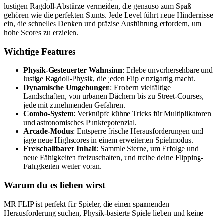
lustigen Ragdoll-Abstürze vermeiden, die genauso zum Spaß
gehören wie die perfekten Stunts. Jede Level führt neue Hindernisse
ein, die schnelles Denken und präzise Ausführung erfordern, um
hohe Scores zu erzielen.
Wichtige Features
Physik-Gesteuerter Wahnsinn
: Erlebe unvorhersehbare und
lustige Ragdoll-Physik, die jeden Flip einzigartig macht.
Dynamische Umgebungen
: Erobern vielfältige
Landschaften, von urbanen Dächern bis zu Street-Courses,
jede mit zunehmenden Gefahren.
Combo-System
: Verknüpfe kühne Tricks für Multiplikatoren
und astronomisches Punktepotenzial.
Arcade-Modus
: Entsperre frische Herausforderungen und
jage neue Highscores in einem erweiterten Spielmodus.
Freischaltbarer Inhalt
: Sammle Sterne, um Erfolge und
neue Fähigkeiten freizuschalten, und treibe deine Flipping-
Fähigkeiten weiter voran.
Warum du es lieben wirst
MR FLIP ist perfekt für Spieler, die einen spannenden
Herausforderung suchen, Physik-basierte Spiele lieben und keine