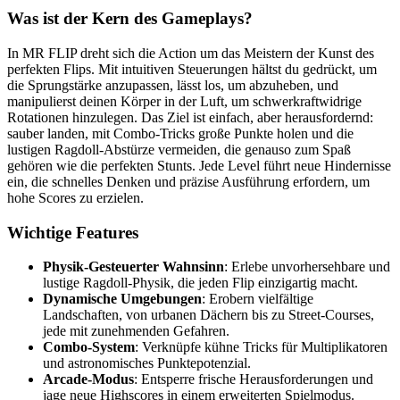
Was ist der Kern des Gameplays?
In MR FLIP dreht sich die Action um das Meistern der Kunst des
perfekten Flips. Mit intuitiven Steuerungen hältst du gedrückt, um
die Sprungstärke anzupassen, lässt los, um abzuheben, und
manipulierst deinen Körper in der Luft, um schwerkraftwidrige
Rotationen hinzulegen. Das Ziel ist einfach, aber herausfordernd:
sauber landen, mit Combo-Tricks große Punkte holen und die
lustigen Ragdoll-Abstürze vermeiden, die genauso zum Spaß
gehören wie die perfekten Stunts. Jede Level führt neue Hindernisse
ein, die schnelles Denken und präzise Ausführung erfordern, um
hohe Scores zu erzielen.
Wichtige Features
Physik-Gesteuerter Wahnsinn
: Erlebe unvorhersehbare und
lustige Ragdoll-Physik, die jeden Flip einzigartig macht.
Dynamische Umgebungen
: Erobern vielfältige
Landschaften, von urbanen Dächern bis zu Street-Courses,
jede mit zunehmenden Gefahren.
Combo-System
: Verknüpfe kühne Tricks für Multiplikatoren
und astronomisches Punktepotenzial.
Arcade-Modus
: Entsperre frische Herausforderungen und
jage neue Highscores in einem erweiterten Spielmodus.