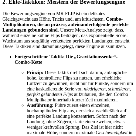
2. Elite-Taktiken: Meistern der Bewertungsengine
Die Bewertungsengine von MR FLIP ist ein delikates
Gleichgewicht aus Höhe, Tricks und, am kritischsten,
Combo-
Multiplikatoren, die an präzise, aufeinanderfolgende perfekte
Landungen gebunden sind
. Unsere Meta-Analyse zeigt, dass,
während einzelne kühne Flips beitragen, das exponentielle Score-
Wachstum aus sorgfältig verketteten perfekten Landungen entsteht.
Diese Taktiken sind darauf ausgelegt, diese Engine auszunutzen.
Fortgeschrittene Taktik: Die „Gravitationssenke“-
Combo-Kette
Prinzip:
Diese Taktik dreht sich darum, anfängliche
hohe, kontrollierte Flips zu nutzen, um erhebliche
Luftzeit zu gewinnen, nicht nur für Punkte, sondern um
eine kaskadierende Serie von
niedrigeren, schnelleren,
perfekt gelandeten Flips
aufzubauen, die den Combo-
Multiplikator innerhalb kurzer Zeit maximieren.
Ausführung:
Führe zuerst einen einzelnen,
hochamplituden Flip aus, der sich ausschließlich auf
eine perfekte Landung konzentriert. Sofort nach der
Landung, ohne Zögern, starte einen zweiten, etwas
weniger kraftvollen Sprung. Das Ziel ist hier nicht
maximale Höhe, sondern maximale
Geschwindigkeit
in