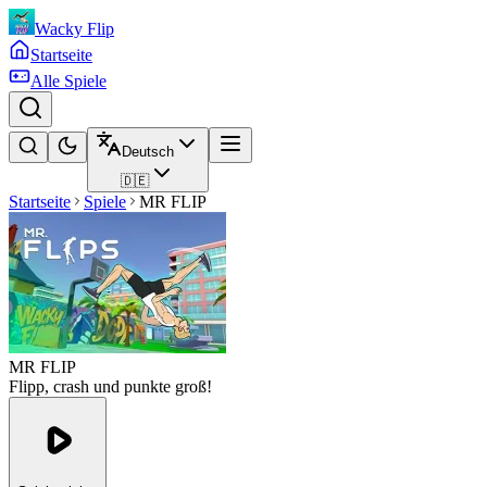
Wacky Flip
Startseite
Alle Spiele
Deutsch
🇩🇪
Startseite
Spiele
MR FLIP
MR FLIP
Flipp, crash und punkte groß!