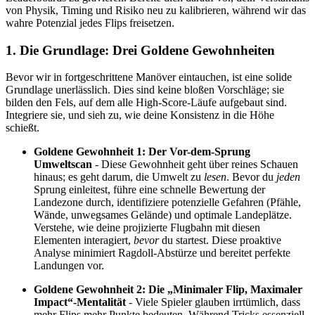
von Physik, Timing und Risiko neu zu kalibrieren, während wir das
wahre Potenzial jedes Flips freisetzen.
1. Die Grundlage: Drei Goldene Gewohnheiten
Bevor wir in fortgeschrittene Manöver eintauchen, ist eine solide
Grundlage unerlässlich. Dies sind keine bloßen Vorschläge; sie
bilden den Fels, auf dem alle High-Score-Läufe aufgebaut sind.
Integriere sie, und sieh zu, wie deine Konsistenz in die Höhe
schießt.
Goldene Gewohnheit 1: Der Vor-dem-Sprung
Umweltscan
- Diese Gewohnheit geht über reines Schauen
hinaus; es geht darum, die Umwelt zu
lesen
. Bevor du
jeden
Sprung einleitest, führe eine schnelle Bewertung der
Landezone durch, identifiziere potenzielle Gefahren (Pfähle,
Wände, unwegsames Gelände) und optimale Landeplätze.
Verstehe, wie deine projizierte Flugbahn mit diesen
Elementen interagiert,
bevor
du startest. Diese proaktive
Analyse minimiert Ragdoll-Abstürze und bereitet perfekte
Landungen vor.
Goldene Gewohnheit 2: Die „Minimaler Flip, Maximaler
Impact“-Mentalität
- Viele Spieler glauben irrtümlich, dass
mehr Flips mehr Punkte bedeuten. Während Tricks essenziell