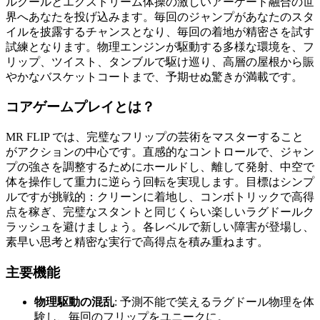
ルクールとエクストリーム体操の激しいアーケード融合の世
界へあなたを投げ込みます。毎回のジャンプがあなたのスタ
イルを披露するチャンスとなり、毎回の着地が精密さを試す
試練となります。物理エンジンが駆動する多様な環境を、フ
リップ、ツイスト、タンブルで駆け巡り、高層の屋根から賑
やかなバスケットコートまで、予期せぬ驚きが満載です。
コアゲームプレイとは？
MR FLIP では、完璧なフリップの芸術をマスターすること
がアクションの中心です。直感的なコントロールで、ジャン
プの強さを調整するためにホールドし、離して発射、中空で
体を操作して重力に逆らう回転を実現します。目標はシンプ
ルですが挑戦的：クリーンに着地し、コンボトリックで高得
点を稼ぎ、完璧なスタントと同じくらい楽しいラグドールク
ラッシュを避けましょう。各レベルで新しい障害が登場し、
素早い思考と精密な実行で高得点を積み重ねます。
主要機能
物理駆動の混乱
: 予測不能で笑えるラグドール物理を体
験し、毎回のフリップをユニークに。