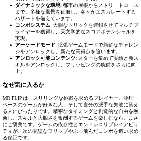
ダイナミックな環境
: 都市の屋根からストリートコース
まで、多様な風景を征服し、各々がエスカレートする
ハザードを備えています。
コンボシステム
: 大胆なトリックを連鎖させてマルチプ
ライヤーを獲得し、天文学的なスコアポテンシャルを
実現。
アーケードモード
: 拡張ゲームモードで新鮮なチャレン
ジをアンロックし、新たな高得点を追います。
アンロック可能コンテンツ
: スターを集めて実績と新ス
キルをアンロックし、フリッピングの腕前をさらに向
上。
なぜ気に入るか
MR FLIP は、スリリングな挑戦を求めるプレイヤー、物理
ベースのゲームが好きな人、そして自分の派手な失敗に笑え
る人にぴったりです。精密なタイミングと創造的な自由を融
合し、スキルと大胆さを報酬するゲームを楽しむなら、まさ
にご褒美です。ゲームの依存性とエンドレスリプレイアビリ
ティが、次の完璧なフリップやぶっ飛んだコンボを追い求め
る保証です。