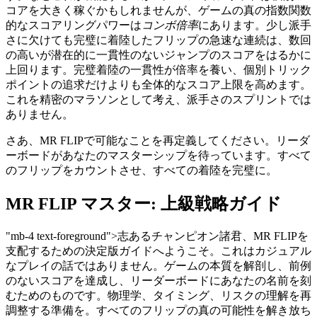
コアを大きく稼ぐかもしれませんが、ゲームの真の指数関数
的なスコアリングパワーは
コンボ倍率
にあります。少し派手
さに欠けても完璧に着陸したフリップの急速な連続は、数回
の高いが潜在的に一貫性のないジャンプのスコアをはるかに
上回ります。完璧着陸の一貫性が倍率を養い、個別トリック
ポイントの追求だけよりも全体的なスコア上限を高めます。
これを精密のマラソンとして考え、派手さのスプリントでは
ありません。
さあ、MR FLIPで可能なことを再定義してください。リーダ
ーボードがあなたのマスターシップを待っています。すべて
のフリップをカウントさせ、すべての着陸を完璧に。
MR FLIP マスター: 上級戦略ガイド
"mb-4 text-foreground">志あるチャンピオン諸君、MR FLIPを
支配するための決定版ガイドへようこそ。これはカジュアル
なプレイの話ではありません。ゲームの本質を解剖し、前例
のないスコアを達成し、リーダーボードにあなたの名前を刻
むためのものです。物理学、タイミング、リスクの理解を再
調整する準備を。すべてのフリップの真の可能性を解き放ち