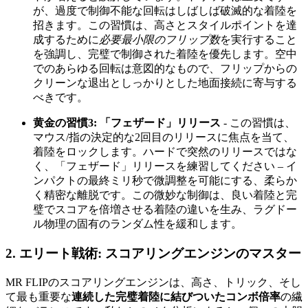
が、過度で制御不能な回転はしばしば破滅的な着陸を
招きます。この習慣は、高さとスタイルポイントを達
成するために
必要最小限のフリップ数
を実行すること
を強調し、完璧で制御された着陸を優先します。空中
でのあらゆる回転は意図的なもので、フリップからの
クリーンな退出としっかりとした地面接続に寄与する
べきです。
黄金の習慣3: 「フェザード」リリース
- この習慣は、
マウス/指の決定的な2回目のリリースに焦点を当て、
着陸をロックします。ハードで突然のリリースではな
く、「フェザード」リリースを練習してください – イ
ンパクトの最終ミリ秒で微調整を可能にする、柔らか
く精密な離脱です。この微妙な制御は、良い着陸と完
璧でスコアを倍増させる着陸の違いを生み、ラグドー
ル物理の固有のランダム性を緩和します。
2. エリート戦術: スコアリングエンジンのマスター
MR FLIPのスコアリングエンジンは、高さ、トリック、そし
て最も重要な
連続した完璧着陸に結びついたコンボ倍率
の繊