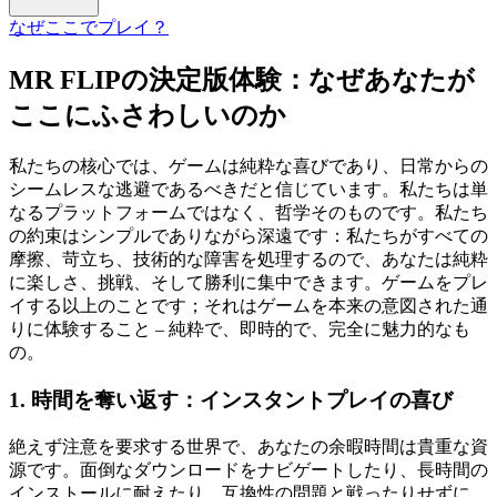
なぜここでプレイ？
MR FLIPの決定版体験：なぜあなたが
ここにふさわしいのか
私たちの核心では、ゲームは純粋な喜びであり、日常からの
シームレスな逃避であるべきだと信じています。私たちは単
なるプラットフォームではなく、哲学そのものです。私たち
の約束はシンプルでありながら深遠です：私たちがすべての
摩擦、苛立ち、技術的な障害を処理するので、あなたは純粋
に楽しさ、挑戦、そして勝利に集中できます。ゲームをプレ
イする以上のことです；それはゲームを本来の意図された通
りに体験すること – 純粋で、即時的で、完全に魅力的なも
の。
1. 時間を奪い返す：インスタントプレイの喜び
絶えず注意を要求する世界で、あなたの余暇時間は貴重な資
源です。面倒なダウンロードをナビゲートしたり、長時間の
インストールに耐えたり、互換性の問題と戦ったりせずに、