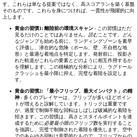
す。これらは単なる提案ではなく、高スコアランを築く基盤
そのものです。これらを身につければ、一貫性が飛躍的に向
上します。
黄金の習慣1: 離陸前の環境スキャン
- この習慣はただ
見るだけのことではありません。
読む
ことです。
どん
な
ジャンプも始める前に、ランディングゾーンを素早
く評価し、潜在的な危険（ポール、壁、不自然な地
形）と最適な着地点を特定します。発射前に、投影さ
れた軌道がこれらの要素とどのように相互作用するか
を理解します。この積極的な分析により、ラグドール
クラッシュを最小限に抑え、完璧な着陸を設定しま
す。
黄金の習慣2: 「最小フリップ、最大インパクト」の精
神
- 多くのプレイヤーは、フリップが多いほどポイン
トが増えると誤解しています。トリックは重要です
が、過度で制御不能な回転はしばしば破滅的な着陸を
招きます。この習慣は、高さとスタイルポイントを達
成するために
必要最小限のフリップ数
を実行すること
を強調し、完璧で制御された着陸を優先します。空中
でのあらゆる回転は意図的なもので、フリップからの