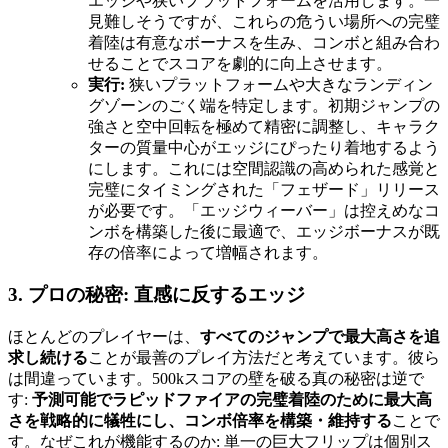
エッジや狭いプラットフォームを活用します。一
見難しそうですが、これらの危うい場所への完璧
着陸は有意なボーナスを生み、コンボと組み合わ
せることでスコアを劇的に向上させます。
実行:
狭いプラットフォームや大きなランディン
グゾーンのごく端を特定します。初期ジャンプの
強さと空中回転を極めて精密に調整し、キャラク
ターの質量中心がエッジにぴったり着地するよう
にします。これには空間認識の高められた感覚と
完璧にタイミングされた「フェザード」リリース
が必要です。「エッジウィーバー」は控えめなコ
ンボを構築した後に最適で、エッジボーナスが既
存の倍率によって増幅されます。
3. プロの秘密: 直感に反するエッジ
ほとんどのプレイヤーは、
すべてのジャンプで最大高さを追
求し続ける
ことが最善のプレイ方法だと考えています。彼ら
は間違っています。500kスコアの壁を破る真の秘密は逆で
す:
予測可能でラピッドファイアの完璧着陸のために最大高
さを戦略的に犠牲にし、コンボ倍率を構築・維持する
ことで
す。なぜこれが機能するのか: 単一の巨大フリップは個別ス