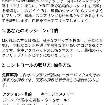
class="mb-4 text-foreground">ようこそ、将来のアスレチック
選手！重力に逆らい、MR FLIPで驚異的なスタントを披露す
る準備を。このガイドでは、最初のジャンプからプロのよう
にフリップ、着地、スコアリングを始めるために必要なすべ
てを説明します。自信を持ってフリップしましょう！
1. あなたのミッション: 目的
MR FLIPの主な目標は、派手なフリップを披露し、完璧に着
地し、大胆なコンボを通じて可能な限り高いスコアを稼ぐこ
とです。空中アクロバットの芸術をマスターし、最強のバッ
クフリップチャンピオンになりましょう！
2. コントロールの取り方: 操作方法
免責事項:
これはPCブラウザ版のキーボード/マウス向けの
標準的な操作です。実際の操作は若干異なる場合がありま
す。
アクション / 目的
キー / ジェスチャー
ジャンプの強さを調整
マウスをホールド