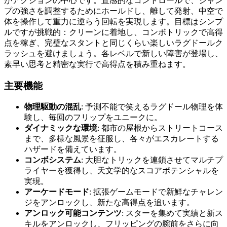
がアクションの中心です。直感的なコントロールで、ジャン
プの強さを調整するためにホールドし、離して発射、中空で
体を操作して重力に逆らう回転を実現します。目標はシンプ
ルですが挑戦的：クリーンに着地し、コンボトリックで高得
点を稼ぎ、完璧なスタントと同じくらい楽しいラグドールク
ラッシュを避けましょう。各レベルで新しい障害が登場し、
素早い思考と精密な実行で高得点を積み重ねます。
主要機能
物理駆動の混乱
: 予測不能で笑えるラグドール物理を体
験し、毎回のフリップをユニークに。
ダイナミックな環境
: 都市の屋根からストリートコース
まで、多様な風景を征服し、各々がエスカレートする
ハザードを備えています。
コンボシステム
: 大胆なトリックを連鎖させてマルチプ
ライヤーを獲得し、天文学的なスコアポテンシャルを
実現。
アーケードモード
: 拡張ゲームモードで新鮮なチャレン
ジをアンロックし、新たな高得点を追います。
アンロック可能コンテンツ
: スターを集めて実績と新ス
キルをアンロックし、フリッピングの腕前をさらに向