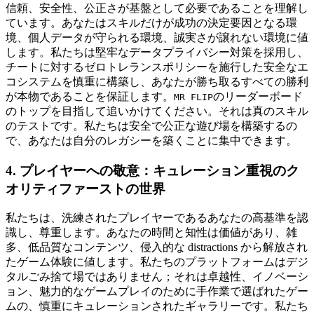
信頼、安全性、公正さが基盤として必要であることを理解し
ています。あなたはスキルだけが成功の決定要因となる環
境、個人データが守られる環境、誠実さが譲れない環境に値
します。私たちは堅牢なデータプライバシー対策を採用し、
チートに対するゼロトレランスポリシーを施行した安全なエ
コシステムを慎重に構築し、あなたが勝ち取るすべての勝利
が本物であることを保証します。
のリーダーボード
MR FLIP
のトップを目指して追いかけてください。それは真のスキル
のテストです。私たちは安全で公正な遊び場を構築するの
で、あなたは自分のレガシーを築くことに集中できます。
4. プレイヤーへの敬意：キュレーション重視のク
オリティファーストの世界
私たちは、洗練されたプレイヤーであるあなたの高基準を認
識し、尊重します。あなたの時間と知性は価値があり、雑
多、低品質なコンテンツ、侵入的な distractions から解放され
たゲーム体験に値します。私たちのプラットフォームはデジ
タルごみ捨て場ではありません；それは卓越性、イノベーシ
ョン、魅力的なゲームプレイのために手作業で選ばれたゲー
ムの、慎重にキュレーションされたギャラリーです。私たち