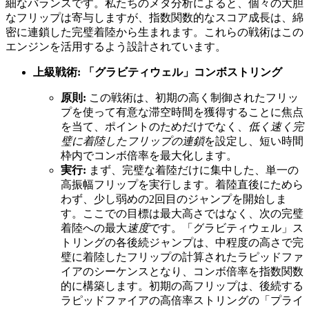
細なバランスです。私たちのメタ分析によると、個々の大胆
なフリップは寄与しますが、指数関数的なスコア成長は、綿
密に連鎖した完璧着陸から生まれます。これらの戦術はこの
エンジンを活用するよう設計されています。
上級戦術: 「グラビティウェル」コンボストリング
原則:
この戦術は、初期の高く制御されたフリッ
プを使って有意な滞空時間を獲得することに焦点
を当て、ポイントのためだけでなく、
低く速く完
璧に着陸したフリップの連鎖
を設定し、短い時間
枠内でコンボ倍率を最大化します。
実行:
まず、完璧な着陸だけに集中した、単一の
高振幅フリップを実行します。着陸直後にためら
わず、少し弱めの2回目のジャンプを開始しま
す。ここでの目標は最大高さではなく、次の完璧
着陸への最大
速度
です。「グラビティウェル」ス
トリングの各後続ジャンプは、中程度の高さで完
璧に着陸したフリップの計算されたラピッドファ
イアのシーケンスとなり、コンボ倍率を指数関数
的に構築します。初期の高フリップは、後続する
ラピッドファイアの高倍率ストリングの「プライ