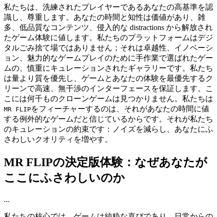
私たちは、洗練されたプレイヤーであるあなたの高基準を認
識し、尊重します。あなたの時間と知性は価値があり、雑
多、低品質なコンテンツ、侵入的な distractions から解放され
たゲーム体験に値します。私たちのプラットフォームはデジ
タルごみ捨て場ではありません；それは卓越性、イノベーシ
ョン、魅力的なゲームプレイのために手作業で選ばれたゲー
ムの、慎重にキュレーションされたギャラリーです。私たち
は量より質を優先し、ゲームとあなたの体験を最優先するク
リーンで高速、無干渉のインターフェースを保証します。こ
こには何千ものクローンゲームは見つかりません。私たちは
をフィーチャーするのは、それがあなたの時間に値
MR FLIP
する例外的なゲームだと信じているからです。それが私たち
のキュレーションの約束です：ノイズを減らし、あなたにふ
さわしいクオリティを増やす。
MR FLIPの決定版体験：なぜあなたが
ここにふさわしいのか
...
私たちの核心では、ゲームは純粋な喜びであり、日常からの