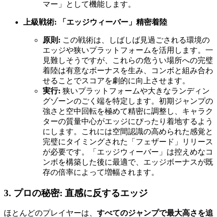
マー」として機能します。
上級戦術: 「エッジウィーバー」精密着陸
原則:
この戦術は、しばしば見過ごされる環境の
エッジや狭いプラットフォームを活用します。一
見難しそうですが、これらの危うい場所への完璧
着陸は有意なボーナスを生み、コンボと組み合わ
せることでスコアを劇的に向上させます。
実行:
狭いプラットフォームや大きなランディン
グゾーンのごく端を特定します。初期ジャンプの
強さと空中回転を極めて精密に調整し、キャラク
ターの質量中心がエッジにぴったり着地するよう
にします。これには空間認識の高められた感覚と
完璧にタイミングされた「フェザード」リリース
が必要です。「エッジウィーバー」は控えめなコ
ンボを構築した後に最適で、エッジボーナスが既
存の倍率によって増幅されます。
3. プロの秘密: 直感に反するエッジ
ほとんどのプレイヤーは、
すべてのジャンプで最大高さを追