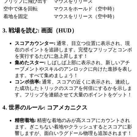
フリップに飛び出す
マウスをリリース
空中で体を回転
マウスをホールド（空中時）
着地を固定
マウスをリリース（空中時）
3. 戦場を読む: 画面（HUD）
スコアカウンター:
通常、目立つ位置に表示され、現
在のポイントを追跡します。完璧なフリップとコンボ
を実行するたびに急上昇します！
集めたスター:
しばしば上部に表示され、新しいアチ
ーブメントやスキルのアンロックに向けた進捗を表し
ます。すべて集めましょう！
コンボ倍率:
通常、スコアの近くに表示され、連続し
た成功したトリックのスコアを何倍にするかを示しま
す。フリップを連鎖させて大量のポイントをゲット！
4. 世界のルール: コアメカニクス
精密着地:
精密な着地のみが高スコアにカウントされ
ます。ぎこちない着地やクラッシュするとスコアに影
響しますが、面白いラグドール物理も追加されます！