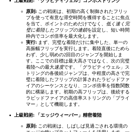
上級戦術: 「グラビティウェル」コンボストリング
原則:
この戦術は、初期の高く制御されたフリッ
プを使って有意な滞空時間を獲得することに焦点
を当て、ポイントのためだけでなく、
低く速く完
璧に着陸したフリップの連鎖
を設定し、短い時間
枠内でコンボ倍率を最大化します。
実行:
まず、完璧な着陸だけに集中した、単一の
高振幅フリップを実行します。着陸直後にためら
わず、少し弱めの2回目のジャンプを開始しま
す。ここでの目標は最大高さではなく、次の完璧
着陸への最大
速度
です。「グラビティウェル」ス
トリングの各後続ジャンプは、中程度の高さで完
璧に着陸したフリップの計算されたラピッドファ
イアのシーケンスとなり、コンボ倍率を指数関数
的に構築します。初期の高フリップは、後続する
ラピッドファイアの高倍率ストリングの「プライ
マー」として機能します。
上級戦術: 「エッジウィーバー」精密着陸
原則:
この戦術は、しばしば見過ごされる環境の