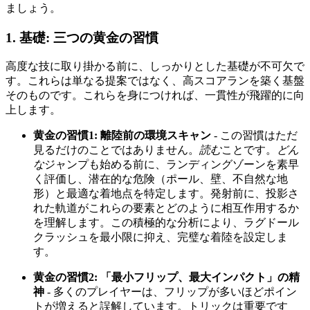
ましょう。
1. 基礎: 三つの黄金の習慣
高度な技に取り掛かる前に、しっかりとした基礎が不可欠で
す。これらは単なる提案ではなく、高スコアランを築く基盤
そのものです。これらを身につければ、一貫性が飛躍的に向
上します。
黄金の習慣1: 離陸前の環境スキャン
- この習慣はただ
見るだけのことではありません。
読む
ことです。
どん
な
ジャンプも始める前に、ランディングゾーンを素早
く評価し、潜在的な危険（ポール、壁、不自然な地
形）と最適な着地点を特定します。発射前に、投影さ
れた軌道がこれらの要素とどのように相互作用するか
を理解します。この積極的な分析により、ラグドール
クラッシュを最小限に抑え、完璧な着陸を設定しま
す。
黄金の習慣2: 「最小フリップ、最大インパクト」の精
神
- 多くのプレイヤーは、フリップが多いほどポイン
トが増えると誤解しています。トリックは重要です