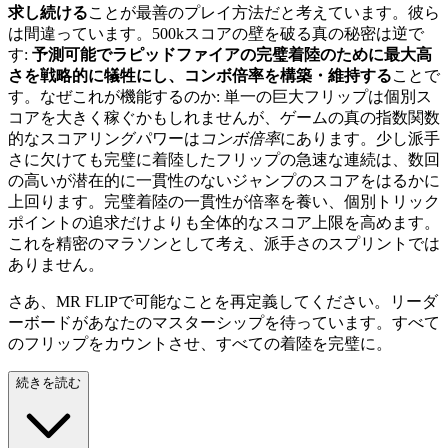
求し続ける
ことが最善のプレイ方法だと考えています。彼ら
は間違っています。500kスコアの壁を破る真の秘密は逆で
す:
予測可能でラピッドファイアの完璧着陸のために最大高
さを戦略的に犠牲にし、コンボ倍率を構築・維持する
ことで
す。なぜこれが機能するのか: 単一の巨大フリップは個別ス
コアを大きく稼ぐかもしれませんが、ゲームの真の指数関数
的なスコアリングパワーは
コンボ倍率
にあります。少し派手
さに欠けても完璧に着陸したフリップの急速な連続は、数回
の高いが潜在的に一貫性のないジャンプのスコアをはるかに
上回ります。完璧着陸の一貫性が倍率を養い、個別トリック
ポイントの追求だけよりも全体的なスコア上限を高めます。
これを精密のマラソンとして考え、派手さのスプリントでは
ありません。
さあ、MR FLIPで可能なことを再定義してください。リーダ
ーボードがあなたのマスターシップを待っています。すべて
のフリップをカウントさせ、すべての着陸を完璧に。
続きを読む