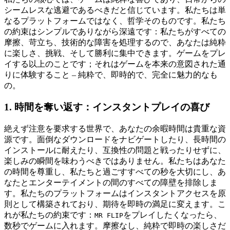
シームレスな逃避であるべきだと信じています。私たちは単
なるプラットフォームではなく、哲学そのものです。私たち
の約束はシンプルでありながら深遠です：私たちがすべての
摩擦、苛立ち、技術的な障害を処理するので、あなたは純粋
に楽しさ、挑戦、そして勝利に集中できます。ゲームをプレ
イする以上のことです；それはゲームを本来の意図された通
りに体験すること – 純粋で、即時的で、完全に魅力的なも
の。
1. 時間を奪い返す：インスタントプレイの喜び
絶えず注意を要求する世界で、あなたの余暇時間は貴重な資
源です。面倒なダウンロードをナビゲートしたり、長時間の
インストールに耐えたり、互換性の問題と戦ったりせずに、
楽しみの瞬間を味わうべきではありません。私たちはあなた
の時間を尊重し、私たちと過ごすすべての秒を大切にし、あ
なたとエンターテイメントの間のすべての障壁を排除しま
す。私たちのプラットフォームはインスタントアクセスを原
則として構築されており、期待を即時の満足に変えます。こ
れが私たちの約束です：
をプレイしたくなったら、
MR FLIP
数秒でゲームに入れます。摩擦なし、純粋で即時の楽しさだ