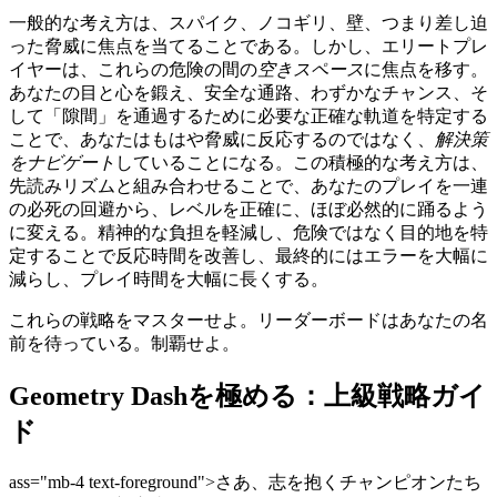
一般的な考え方は、スパイク、ノコギリ、壁、つまり差し迫
った脅威に焦点を当てることである。しかし、エリートプレ
イヤーは、これらの危険の間の
空きスペース
に焦点を移す。
あなたの目と心を鍛え、安全な通路、わずかなチャンス、そ
して「隙間」を通過するために必要な正確な軌道を特定する
ことで、あなたはもはや脅威に反応するのではなく、
解決策
をナビゲート
していることになる。この積極的な考え方は、
先読みリズムと組み合わせることで、あなたのプレイを一連
の必死の回避から、レベルを正確に、ほぼ必然的に踊るよう
に変える。精神的な負担を軽減し、危険ではなく目的地を特
定することで反応時間を改善し、最終的にはエラーを大幅に
減らし、プレイ時間を大幅に長くする。
これらの戦略をマスターせよ。リーダーボードはあなたの名
前を待っている。制覇せよ。
Geometry Dashを極める：上級戦略ガイ
ド
ass="mb-4 text-foreground">さあ、志を抱くチャンピオンたち