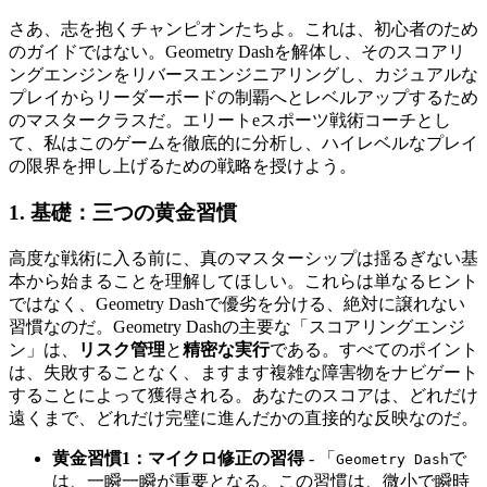
さあ、志を抱くチャンピオンたちよ。これは、初心者のため
のガイドではない。Geometry Dashを解体し、そのスコアリ
ングエンジンをリバースエンジニアリングし、カジュアルな
プレイからリーダーボードの制覇へとレベルアップするため
のマスタークラスだ。エリートeスポーツ戦術コーチとし
て、私はこのゲームを徹底的に分析し、ハイレベルなプレイ
の限界を押し上げるための戦略を授けよう。
1. 基礎：三つの黄金習慣
高度な戦術に入る前に、真のマスターシップは揺るぎない基
本から始まることを理解してほしい。これらは単なるヒント
ではなく、Geometry Dashで優劣を分ける、絶対に譲れない
習慣なのだ。Geometry Dashの主要な「スコアリングエンジ
ン」は、
リスク管理
と
精密な実行
である。すべてのポイント
は、失敗することなく、ますます複雑な障害物をナビゲート
することによって獲得される。あなたのスコアは、どれだけ
遠くまで、どれだけ完璧に進んだかの直接的な反映なのだ。
黄金習慣1：マイクロ修正の習得
- 「
で
Geometry Dash
は、一瞬一瞬が重要となる。この習慣は、微小で瞬時