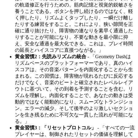
の軌道修正を行うための、筋肉記憶と視覚的鋭敏さを
養うことである。ボタンを押し続けるのではなく、軽
く押したり、リズムよくタップしたり、一瞬だけ離し
たりする練習をすること。これにより、狭い隙間を正
確に通り抜けたり、障害物の連なりを素早く通過した
りすることが可能になり、不要な動きを最小限に抑
え、安全な通過を最大化できる。これは、プレイ時間
の延長とハイスコアに直接つながる。」
黄金習慣2：先読みリズムの統合
- 「Geometry Dashは
リズムベースのプラットフォーマーであり、真のハイ
スコアは、その音楽パターンを内面化することから生
まれる。この習慣は、障害物が現れるたびに反応する
だけでなく、音楽のビートと確立されたレベルレイア
ウトに基づいて、その到着を予測することを含む。リ
ズムを理解し、内面化することで、あなたの動きは受
動的ではなく能動的になり、スムーズなトランジショ
ン、エラーの減少、そして後半のより激しいセクショ
ンを生き残るために不可欠な一貫した流れが可能にな
る。」
黄金習慣3：「リセットプロトコル」
- 「すべての一流
プレイヤーは、制御されたリセットの価値を理解して