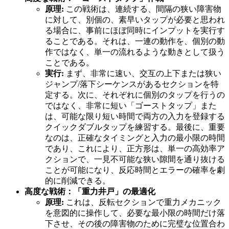
原理:
この戦術は、連続する、間隔の狭い障害物
に対して、別個の、素早いタップが必要と思われ
る場合に、事前にほぼ同時にインプットを実行す
ることである。それは、一連の動作を、個別の動
作ではなく、単一の流れるような動きとして扱う
ことである。
実行:
まず、非常に速い、交互の上下または狭い
ジャンプ/落下シーケンスがあるセクションを特
定する。次に、それぞれに個別のタップを行うの
ではなく、非常に短い「ゴーストタップ」また
は、可能な限り短い時間で両方の入力を登録する
クイックダブルタップを練習する。最後に、重要
なのは、正確なタイミングと入力の最小限の時間
であり、これにより、正方形は、単一の高効率ア
クションで、一見不可能な狭い隙間を通り抜ける
ことが可能になり、反応時間とエラーの確率を劇
的に削減できる。
高度な戦術：「重力井戸」の最適化
原理:
これは、反転セクションで重力メカニック
を意図的に操作して、必要な最小限の時間だけ落
下させ、その後の障害物のために完璧な位置合わ