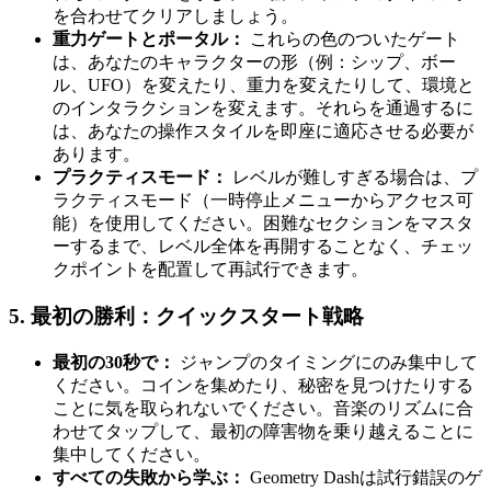
を合わせてクリアしましょう。
重力ゲートとポータル：
これらの色のついたゲート
は、あなたのキャラクターの形（例：シップ、ボー
ル、UFO）を変えたり、重力を変えたりして、環境と
のインタラクションを変えます。それらを通過するに
は、あなたの操作スタイルを即座に適応させる必要が
あります。
プラクティスモード：
レベルが難しすぎる場合は、プ
ラクティスモード（一時停止メニューからアクセス可
能）を使用してください。困難なセクションをマスタ
ーするまで、レベル全体を再開することなく、チェッ
クポイントを配置して再試行できます。
5. 最初の勝利：クイックスタート戦略
最初の30秒で：
ジャンプのタイミングにのみ集中して
ください。コインを集めたり、秘密を見つけたりする
ことに気を取られないでください。音楽のリズムに合
わせてタップして、最初の障害物を乗り越えることに
集中してください。
すべての失敗から学ぶ：
Geometry Dashは試行錯誤のゲ