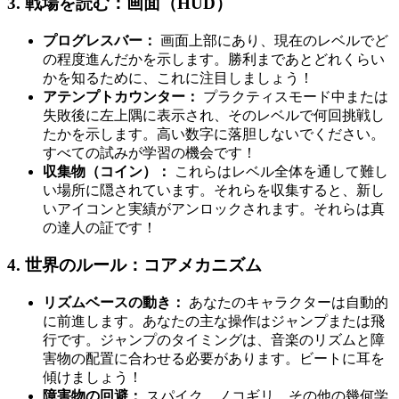
3. 戦場を読む：画面（HUD）
プログレスバー：
画面上部にあり、現在のレベルでど
の程度進んだかを示します。勝利まであとどれくらい
かを知るために、これに注目しましょう！
アテンプトカウンター：
プラクティスモード中または
失敗後に左上隅に表示され、そのレベルで何回挑戦し
たかを示します。高い数字に落胆しないでください。
すべての試みが学習の機会です！
収集物（コイン）：
これらはレベル全体を通して難し
い場所に隠されています。それらを収集すると、新し
いアイコンと実績がアンロックされます。それらは真
の達人の証です！
4. 世界のルール：コアメカニズム
リズムベースの動き：
あなたのキャラクターは自動的
に前進します。あなたの主な操作はジャンプまたは飛
行です。ジャンプのタイミングは、音楽のリズムと障
害物の配置に合わせる必要があります。ビートに耳を
傾けましょう！
障害物の回避：
スパイク、ノコギリ、その他の幾何学