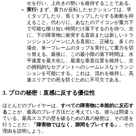
せを行い、上向きの勢いを維持することである。
実行:
まず、重力が反転したセクションでは、早
くタップしたり、長くタップしたりする衝動を抑
えること。代わりに、あなたのアイコンが重力下
で可能な限り短い時間だけ落下するのを待つ。次
に、下の障害物に衝突する直前または新しいトラ
ンジションゾーンに入る直前に、正確な、多くの
場合、単一フレームのタップを実行して重力を切
り替える。最後に、この最小限の落下時間は、水
平速度を最大化し、最適な垂直位置を維持し、次
の挑戦的なセグメントへのシームレスなトランジ
ションを可能にする。これは、流れを維持し、高
速エリアでの死を防ぐために不可欠である。
3. プロの秘密：直感に反する優位性
ほとんどのプレイヤーは、
すべての障害物に本能的に反応す
る
ことが、最高のプレイ方法だと考えている。彼らは間違っ
ている。最高スコアの壁を破るための真の秘密は、その逆を
行うことだ：
「障害物ではなく、隙間をプレイする」
。その
理由を説明しよう。