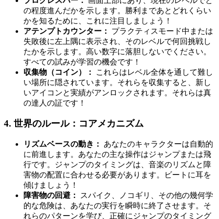
プログレスバー：
画面上部にあり、現在のレベルでど
の程度進んだかを示します。勝利まであとどれくらい
かを知るために、これに注目しましょう！
アテンプトカウンター：
プラクティスモード中または
失敗後に左上隅に表示され、そのレベルで何回挑戦し
たかを示します。高い数字に落胆しないでください。
すべての試みが学習の機会です！
収集物（コイン）：
これらはレベル全体を通して難し
い場所に隠されています。それらを収集すると、新し
いアイコンと実績がアンロックされます。それらは真
の達人の証です！
4. 世界のルール：コアメカニズム
リズムベースの動き：
あなたのキャラクターは自動的
に前進します。あなたの主な操作はジャンプまたは飛
行です。ジャンプのタイミングは、音楽のリズムと障
害物の配置に合わせる必要があります。ビートに耳を
傾けましょう！
障害物の回避：
スパイク、ノコギリ、その他の幾何学
的な危険は、あなたの実行を瞬時に終了させます。そ
れらのパターンを学び、正確にジャンプのタイミング