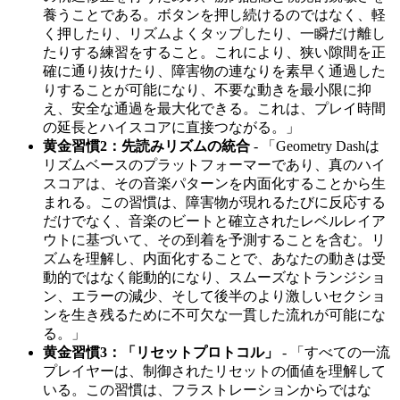
養うことである。ボタンを押し続けるのではなく、軽
く押したり、リズムよくタップしたり、一瞬だけ離し
たりする練習をすること。これにより、狭い隙間を正
確に通り抜けたり、障害物の連なりを素早く通過した
りすることが可能になり、不要な動きを最小限に抑
え、安全な通過を最大化できる。これは、プレイ時間
の延長とハイスコアに直接つながる。」
黄金習慣2：先読みリズムの統合
- 「Geometry Dashは
リズムベースのプラットフォーマーであり、真のハイ
スコアは、その音楽パターンを内面化することから生
まれる。この習慣は、障害物が現れるたびに反応する
だけでなく、音楽のビートと確立されたレベルレイア
ウトに基づいて、その到着を予測することを含む。リ
ズムを理解し、内面化することで、あなたの動きは受
動的ではなく能動的になり、スムーズなトランジショ
ン、エラーの減少、そして後半のより激しいセクショ
ンを生き残るために不可欠な一貫した流れが可能にな
る。」
黄金習慣3：「リセットプロトコル」
- 「すべての一流
プレイヤーは、制御されたリセットの価値を理解して
いる。この習慣は、フラストレーションからではな