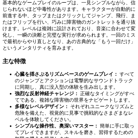
基本的なゲームプレイのループは、一見シンプルながら、信
じられないほど中毒性があります。キャラクターが自動的に
前進する中、タップまたはクリックしてジャンプ、飛行、ま
たはフリップを行い、巧みに障害物のガントレットを通り抜
けます。レベルは複雑に設計されており、音楽に合わせて変
化し、一瞬の決断と完璧な実行が求められます。一回のミス
で最初からやり直しとなり、あの古典的な「もう一回だけ」
というメンタリティを育みます。
主な特徴
心臓を揺さぶるリズムベースのゲームプレイ：
すべて
のジャンプとアクションは電撃的なサウンドトラック
に同期し、真に没入型の体験を生み出します。
強烈な反射神経チャレンジ：
正確なタイミングがすべ
てである、複雑な障害物の世界をナビゲートします。
多様なレベルデザイン：
それぞれユニークなリズムと
危険を備えた、視覚的に見事で挑戦的なさまざまなレ
ベルを体験してください。
シンプルな操作性、奥深いマスター：
簡単に手に取っ
てプレイできますが、スキルを磨き、習得するための