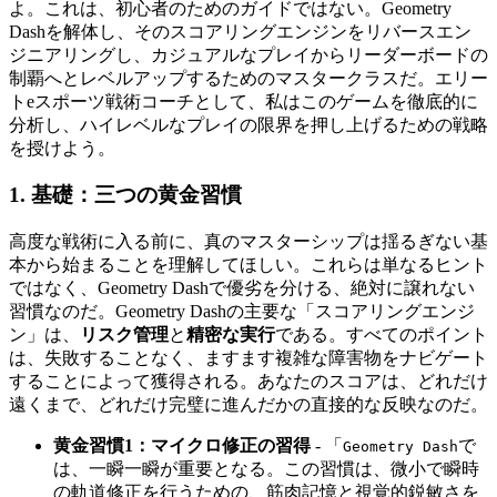
よ。これは、初心者のためのガイドではない。Geometry
Dashを解体し、そのスコアリングエンジンをリバースエン
ジニアリングし、カジュアルなプレイからリーダーボードの
制覇へとレベルアップするためのマスタークラスだ。エリー
トeスポーツ戦術コーチとして、私はこのゲームを徹底的に
分析し、ハイレベルなプレイの限界を押し上げるための戦略
を授けよう。
1. 基礎：三つの黄金習慣
高度な戦術に入る前に、真のマスターシップは揺るぎない基
本から始まることを理解してほしい。これらは単なるヒント
ではなく、Geometry Dashで優劣を分ける、絶対に譲れない
習慣なのだ。Geometry Dashの主要な「スコアリングエンジ
ン」は、
リスク管理
と
精密な実行
である。すべてのポイント
は、失敗することなく、ますます複雑な障害物をナビゲート
することによって獲得される。あなたのスコアは、どれだけ
遠くまで、どれだけ完璧に進んだかの直接的な反映なのだ。
黄金習慣1：マイクロ修正の習得
- 「
で
Geometry Dash
は、一瞬一瞬が重要となる。この習慣は、微小で瞬時
の軌道修正を行うための、筋肉記憶と視覚的鋭敏さを