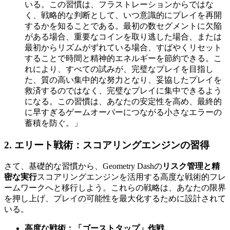
いる。この習慣は、フラストレーションからではな
く、戦略的な判断として、いつ意識的にプレイを再開
するかを知ることである。最初の数セグメントに欠陥
がある場合、重要なコインを取り逃した場合、または
最初からリズムがずれている場合、すばやくリセット
することで時間と精神的エネルギーを節約できる。こ
れにより、すべての試みが、完璧なプレイを目指し
た、質の高い集中的な努力となり、妥協したプレイを
救済するのではなく、完璧なプレイに集中できるよう
になる。この習慣は、あなたの安定性を高め、最終的
に早すぎるゲームオーバーにつながる小さなエラーの
蓄積を防ぐ。」
2. エリート戦術：スコアリングエンジンの習得
さて、基礎的な習慣から、Geometry Dashの
リスク管理と精
密な実行
スコアリングエンジンを活用する高度な戦術的フレ
ームワークへと移行しよう。これらの戦略は、あなたの限界
を押し上げ、プレイの可能性を最大化するために設計されて
いる。
高度な戦術：「ゴーストタップ」作戦