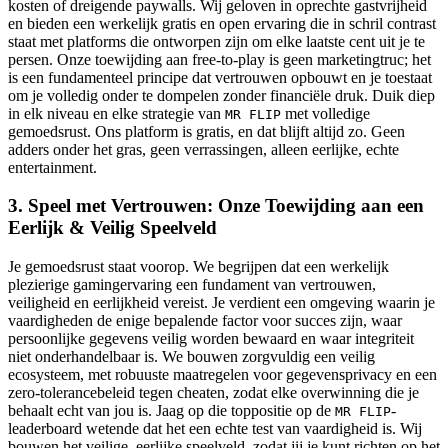
kosten of dreigende paywalls. Wij geloven in oprechte gastvrijheid
en bieden een werkelijk gratis en open ervaring die in schril contrast
staat met platforms die ontworpen zijn om elke laatste cent uit je te
persen. Onze toewijding aan free-to-play is geen marketingtruc; het
is een fundamenteel principe dat vertrouwen opbouwt en je toestaat
om je volledig onder te dompelen zonder financiële druk. Duik diep
in elk niveau en elke strategie van
met volledige
MR FLIP
gemoedsrust. Ons platform is gratis, en dat blijft altijd zo. Geen
adders onder het gras, geen verrassingen, alleen eerlijke, echte
entertainment.
3. Speel met Vertrouwen: Onze Toewijding aan een
Eerlijk & Veilig Speelveld
Je gemoedsrust staat voorop. We begrijpen dat een werkelijk
plezierige gamingervaring een fundament van vertrouwen,
veiligheid en eerlijkheid vereist. Je verdient een omgeving waarin je
vaardigheden de enige bepalende factor voor succes zijn, waar
persoonlijke gegevens veilig worden bewaard en waar integriteit
niet onderhandelbaar is. We bouwen zorgvuldig een veilig
ecosysteem, met robuuste maatregelen voor gegevensprivacy en een
zero-tolerancebeleid tegen cheaten, zodat elke overwinning die je
behaalt echt van jou is. Jaag op die toppositie op de
-
MR FLIP
leaderboard wetende dat het een echte test van vaardigheid is. Wij
bouwen het veilige, eerlijke speelveld, zodat jij je kunt richten op het