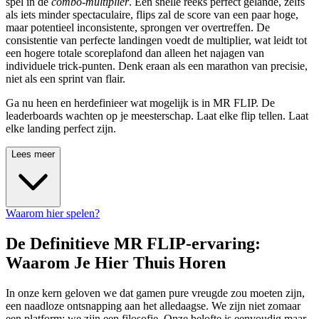
spel in de
combo-multiplier
. Een snelle reeks perfect gelande, zelfs
als iets minder spectaculaire, flips zal de score van een paar hoge,
maar potentieel inconsistente, sprongen ver overtreffen. De
consistentie van perfecte landingen voedt de multiplier, wat leidt tot
een hogere totale scoreplafond dan alleen het najagen van
individuele trick-punten. Denk eraan als een marathon van precisie,
niet als een sprint van flair.
Ga nu heen en herdefinieer wat mogelijk is in MR FLIP. De
leaderboards wachten op je meesterschap. Laat elke flip tellen. Laat
elke landing perfect zijn.
Lees meer
Waarom hier spelen?
De Definitieve MR FLIP-ervaring:
Waarom Je Hier Thuis Horen
In onze kern geloven we dat gamen pure vreugde zou moeten zijn,
een naadloze ontsnapping aan het alledaagse. We zijn niet zomaar
een platform; we zijn een filosofie. Onze belofte is eenvoudig maar