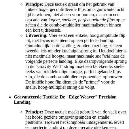
Principe:
Deze tactiek draait om het gebruik van
initiële hoge, gecontroleerde flips om significante lucht
tijd te winnen, niet alleen voor punten, maar om een
cascade van
lagere, snellere, perfect gelande flips
op te
zetten die de combo-multiplier maximaliseren binnen
een kort tijdsbestek.
Uitvoering:
Voer eerst een enkele, hoog-amplitude flip
uit, met focus uitsluitend op een perfecte landing.
Onmiddellijk na de landing, zonder aarzeling, zet een
tweede, iets minder krachtige sprong in. Het doel hier is
niet maximale hoogte, maar maximale
snelheid
naar de
volgende perfecte landing. Elke daaropvolgende sprong
in de "Gravity Well"-string moet een berekende, snelle
reeks van middelmatige hoogte, perfect gelande flips
zijn, die de combo-multiplier exponentieel opbouwen.
De initiële hoge flip dient als de "primer" voor de
snelle, hoog-multiplier string die volgt.
Geavanceerde Tactiek: De "Edge Weaver" Precision
Landing
Principe:
Deze tactiek maakt gebruik van de vaak over
het hoofd geziene omgevingsranden en smalle
platforms. Hoewel het schijnbaar uitdagender is, levert
een perfecte landing op deze precaire plekken een