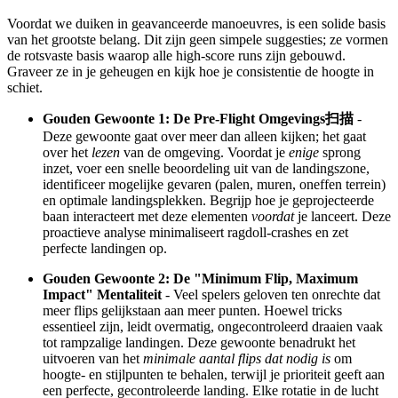
Voordat we duiken in geavanceerde manoeuvres, is een solide basis
van het grootste belang. Dit zijn geen simpele suggesties; ze vormen
de rotsvaste basis waarop alle high-score runs zijn gebouwd.
Graveer ze in je geheugen en kijk hoe je consistentie de hoogte in
schiet.
Gouden Gewoonte 1: De Pre-Flight Omgevings扫描
-
Deze gewoonte gaat over meer dan alleen kijken; het gaat
over het
lezen
van de omgeving. Voordat je
enige
sprong
inzet, voer een snelle beoordeling uit van de landingszone,
identificeer mogelijke gevaren (palen, muren, oneffen terrein)
en optimale landingsplekken. Begrijp hoe je geprojecteerde
baan interacteert met deze elementen
voordat
je lanceert. Deze
proactieve analyse minimaliseert ragdoll-crashes en zet
perfecte landingen op.
Gouden Gewoonte 2: De "Minimum Flip, Maximum
Impact" Mentaliteit
- Veel spelers geloven ten onrechte dat
meer flips gelijkstaan aan meer punten. Hoewel tricks
essentieel zijn, leidt overmatig, ongecontroleerd draaien vaak
tot rampzalige landingen. Deze gewoonte benadrukt het
uitvoeren van het
minimale aantal flips dat nodig is
om
hoogte- en stijlpunten te behalen, terwijl je prioriteit geeft aan
een perfecte, gecontroleerde landing. Elke rotatie in de lucht