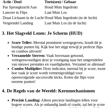
Actie / Doel
Toets(sen) / Gebaar
Pas Sprongkracht Aan
Houd Muis Ingedrukt
Lanceer in Flips
Laat Muis Los
Draai Lichaam in de Lucht
Houd Muis Ingedrukt (in de lucht)
Vergrendel Landing
Laat Muis Los (in de lucht)
3. Het Slagveld Lezen: Je Scherm (HUD)
Score Teller:
Meestal prominent weergegeven, houdt dit je
huidige punten bij. Kijk hoe het stijgt terwijl je perfecte flips
en combos uitvoert!
Verzamelde Sterren:
Vaak bovenaan getoond,
vertegenwoordigen deze je voortgang naar het ontgrendelen
van nieuwe prestaties en vaardigheden. Verzamel ze allemaal!
Combo Multiplier:
Deze indicator, meestal bij je score, toont
hoe vaak je score wordt vermenigvuldigd voor
opeenvolgende succesvolle tricks. Keten die flips voor
enorme punten!
4. De Regels van de Wereld: Kernmechanismen
Precisie Landing:
Alleen precieze landingen tellen voor
hogere scores. Als je onhandig landt of crasht, zal het je score