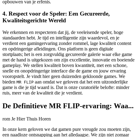
opbouwen van je erfenis.
4. Respect voor de Speler: Een Gecureerde,
Kwaliteitsgerichte Wereld
We erkennen en respecteren dat jij, de veeleisende speler, hoge
standaarden hebt. Je tijd en intelligentie zijn waardevol, en je
verdient een gamingervaring zonder rommel, lage kwaliteit content
en opdringerige afleidingen. Ons platform is geen digitale
stortplaats; het is een zorgvuldig gecureerde galerie waar elke game
met de hand is uitgekozen om zijn excellentie, innovatie en boeiende
gameplay. We stellen kwaliteit boven kwantiteit, met een schone,
snelle en onopdringerige interface die de game en jouw ervaring
vooropstelt. Je vindt hier geen duizenden gekloonde games. We
bieden
aan omdat we geloven dat het een uitzonderlijke
MR FLIP
game is die je tijd waard is. Dat is onze curatoriële belofte: minder
ruis, meer van de kwaliteit die je verdient.
De Definitieve MR FLIP-ervaring: Waa...
rom Je Hier Thuis Horen
In onze kern geloven we dat gamen pure vreugde zou moeten zijn,
een naadloze ontsnapping aan het alledaagse. We zijn niet zomaar