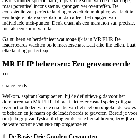
als iets minder spectaculaire, flips zal de score van een paar hoge,
maar potentieel inconsistente, sprongen ver overtreffen. De
consistentie van perfecte landingen voedt de multiplier, wat leidt tot
een hogere totale scoreplafond dan alleen het najagen van
individuele trick-punten. Denk eraan als een marathon van precisie,
niet als een sprint van flair.
Ga nu heen en herdefinieer wat mogelijk is in MR FLIP. De
leaderboards wachten op je meesterschap. Laat elke flip tellen. Laat
elke landing perfect zijn.
MR FLIP beheersen: Een geavanceerde
...
strategiegids
Welkom, aspirant-kampioenen, bij de definitieve gids voor het
domineren van MR FLIP. Dit gaat niet over casual spelen; dit gaat
over het ontleden van de essentie van het spel om ongekende scores
te behalen en je naam op de leaderboards te graveren. Bereid je voor
om je begrip van fysica, timing en risico te herkalibreren, terwijl we
de ware potentie van elke flip ontgrendelen.
1. De Basis: Drie Gouden Gewoonten