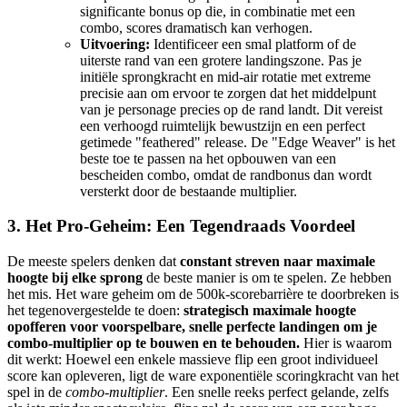
significante bonus op die, in combinatie met een
combo, scores dramatisch kan verhogen.
Uitvoering:
Identificeer een smal platform of de
uiterste rand van een grotere landingszone. Pas je
initiële sprongkracht en mid-air rotatie met extreme
precisie aan om ervoor te zorgen dat het middelpunt
van je personage precies op de rand landt. Dit vereist
een verhoogd ruimtelijk bewustzijn en een perfect
getimede "feathered" release. De "Edge Weaver" is het
beste toe te passen na het opbouwen van een
bescheiden combo, omdat de randbonus dan wordt
versterkt door de bestaande multiplier.
3. Het Pro-Geheim: Een Tegendraads Voordeel
De meeste spelers denken dat
constant streven naar maximale
hoogte bij elke sprong
de beste manier is om te spelen. Ze hebben
het mis. Het ware geheim om de 500k-scorebarrière te doorbreken is
het tegenovergestelde te doen:
strategisch maximale hoogte
opofferen voor voorspelbare, snelle perfecte landingen om je
combo-multiplier op te bouwen en te behouden.
Hier is waarom
dit werkt: Hoewel een enkele massieve flip een groot individueel
score kan opleveren, ligt de ware exponentiële scoringkracht van het
spel in de
combo-multiplier
. Een snelle reeks perfect gelande, zelfs