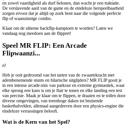
en zowel vaardigheid als durf belonen, dan wacht je een traktatie.
De verslavende aard van de game en de eindeloze herspeelbaarheid
zorgen ervoor dat je altijd op zoek bent naar die volgende perfecte
flip of waanzinnige combo.
Klaar om de ultieme backflip-kampioen te worden? Laten we
vandaag nog meedoen aan de flippret!
Speel MR FLIP: Een Arcade
Flipwaanzi...
n!
Heb je ooit gedroomd van het tarten van de zwaartekracht met
adembenemende stunts en hilarische uitglijders? MR FLIP gooit je
in een intense arcade-mix van parkour en extreme gymnastiek, waar
elke sprong een kans is om je flair te tonen en elke landing een test
van precisie. Maak je klaar om te flippen, te draaien en te tollen door
diverse omgevingen, van torenhoge daken tot bruisende
basketbalvelden, allemaal aangedreven door een physics-engine die
eindeloze verrassingen belooft.
Wat is de Kern van het Spel?