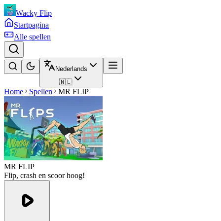
Wacky Flip
Startpagina
Alle spellen
Nederlands
🇳🇱
Home
Spellen
MR FLIP
MR FLIP
Flip, crash en scoor hoog!