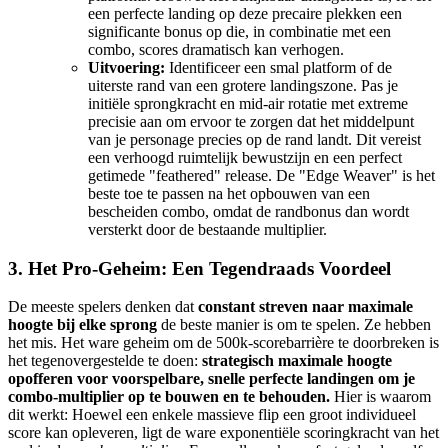
een perfecte landing op deze precaire plekken een
significante bonus op die, in combinatie met een
combo, scores dramatisch kan verhogen.
Uitvoering:
Identificeer een smal platform of de
uiterste rand van een grotere landingszone. Pas je
initiële sprongkracht en mid-air rotatie met extreme
precisie aan om ervoor te zorgen dat het middelpunt
van je personage precies op de rand landt. Dit vereist
een verhoogd ruimtelijk bewustzijn en een perfect
getimede "feathered" release. De "Edge Weaver" is het
beste toe te passen na het opbouwen van een
bescheiden combo, omdat de randbonus dan wordt
versterkt door de bestaande multiplier.
3. Het Pro-Geheim: Een Tegendraads Voordeel
De meeste spelers denken dat
constant streven naar maximale
hoogte bij elke sprong
de beste manier is om te spelen. Ze hebben
het mis. Het ware geheim om de 500k-scorebarrière te doorbreken is
het tegenovergestelde te doen:
strategisch maximale hoogte
opofferen voor voorspelbare, snelle perfecte landingen om je
combo-multiplier op te bouwen en te behouden.
Hier is waarom
dit werkt: Hoewel een enkele massieve flip een groot individueel
score kan opleveren, ligt de ware exponentiële scoringkracht van het