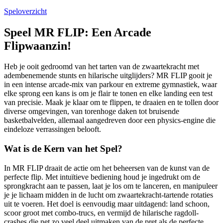
Speloverzicht
Speel MR FLIP: Een Arcade
Flipwaanzin!
Heb je ooit gedroomd van het tarten van de zwaartekracht met
adembenemende stunts en hilarische uitglijders? MR FLIP gooit je
in een intense arcade-mix van parkour en extreme gymnastiek, waar
elke sprong een kans is om je flair te tonen en elke landing een test
van precisie. Maak je klaar om te flippen, te draaien en te tollen door
diverse omgevingen, van torenhoge daken tot bruisende
basketbalvelden, allemaal aangedreven door een physics-engine die
eindeloze verrassingen belooft.
Wat is de Kern van het Spel?
In MR FLIP draait de actie om het beheersen van de kunst van de
perfecte flip. Met intuïtieve bediening houd je ingedrukt om de
sprongkracht aan te passen, laat je los om te lanceren, en manipuleer
je je lichaam midden in de lucht om zwaartekracht-tartende rotaties
uit te voeren. Het doel is eenvoudig maar uitdagend: land schoon,
scoor groot met combo-trucs, en vermijd de hilarische ragdoll-
crashes die net zo veel deel uitmaken van de pret als de perfecte