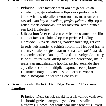
Principe:
Deze tactiek draait om het gebruik van
initiële hoge, gecontroleerde flips om significante lucht
tijd te winnen, niet alleen voor punten, maar om een
cascade van
lagere, snellere, perfect gelande flips
op te
zetten die de combo-multiplier maximaliseren binnen
een kort tijdsbestek.
Uitvoering:
Voer eerst een enkele, hoog-amplitude flip
uit, met focus uitsluitend op een perfecte landing.
Onmiddellijk na de landing, zonder aarzeling, zet een
tweede, iets minder krachtige sprong in. Het doel hier is
niet maximale hoogte, maar maximale
snelheid
naar de
volgende perfecte landing. Elke daaropvolgende sprong
in de "Gravity Well"-string moet een berekende, snelle
reeks van middelmatige hoogte, perfect gelande flips
zijn, die de combo-multiplier exponentieel opbouwen.
De initiële hoge flip dient als de "primer" voor de
snelle, hoog-multiplier string die volgt.
Geavanceerde Tactiek: De "Edge Weaver" Precision
Landing
Principe:
Deze tactiek maakt gebruik van de vaak over
het hoofd geziene omgevingsranden en smalle
platforms. Hoewel het schijnbaar uitdagender is, levert