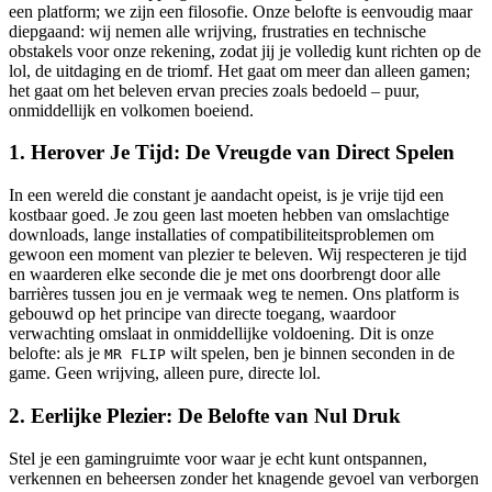
een platform; we zijn een filosofie. Onze belofte is eenvoudig maar
diepgaand: wij nemen alle wrijving, frustraties en technische
obstakels voor onze rekening, zodat jij je volledig kunt richten op de
lol, de uitdaging en de triomf. Het gaat om meer dan alleen gamen;
het gaat om het beleven ervan precies zoals bedoeld – puur,
onmiddellijk en volkomen boeiend.
1. Herover Je Tijd: De Vreugde van Direct Spelen
In een wereld die constant je aandacht opeist, is je vrije tijd een
kostbaar goed. Je zou geen last moeten hebben van omslachtige
downloads, lange installaties of compatibiliteitsproblemen om
gewoon een moment van plezier te beleven. Wij respecteren je tijd
en waarderen elke seconde die je met ons doorbrengt door alle
barrières tussen jou en je vermaak weg te nemen. Ons platform is
gebouwd op het principe van directe toegang, waardoor
verwachting omslaat in onmiddellijke voldoening. Dit is onze
belofte: als je
wilt spelen, ben je binnen seconden in de
MR FLIP
game. Geen wrijving, alleen pure, directe lol.
2. Eerlijke Plezier: De Belofte van Nul Druk
Stel je een gamingruimte voor waar je echt kunt ontspannen,
verkennen en beheersen zonder het knagende gevoel van verborgen