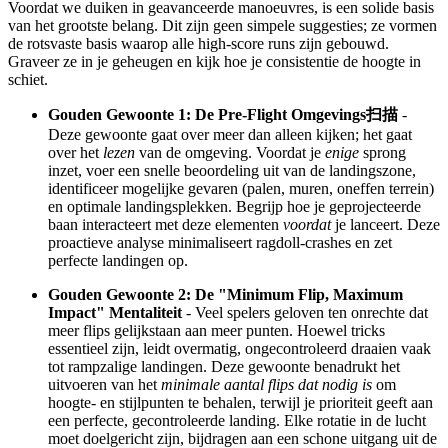
Voordat we duiken in geavanceerde manoeuvres, is een solide basis
van het grootste belang. Dit zijn geen simpele suggesties; ze vormen
de rotsvaste basis waarop alle high-score runs zijn gebouwd.
Graveer ze in je geheugen en kijk hoe je consistentie de hoogte in
schiet.
Gouden Gewoonte 1: De Pre-Flight Omgevings扫描
-
Deze gewoonte gaat over meer dan alleen kijken; het gaat
over het
lezen
van de omgeving. Voordat je
enige
sprong
inzet, voer een snelle beoordeling uit van de landingszone,
identificeer mogelijke gevaren (palen, muren, oneffen terrein)
en optimale landingsplekken. Begrijp hoe je geprojecteerde
baan interacteert met deze elementen
voordat
je lanceert. Deze
proactieve analyse minimaliseert ragdoll-crashes en zet
perfecte landingen op.
Gouden Gewoonte 2: De "Minimum Flip, Maximum
Impact" Mentaliteit
- Veel spelers geloven ten onrechte dat
meer flips gelijkstaan aan meer punten. Hoewel tricks
essentieel zijn, leidt overmatig, ongecontroleerd draaien vaak
tot rampzalige landingen. Deze gewoonte benadrukt het
uitvoeren van het
minimale aantal flips dat nodig is
om
hoogte- en stijlpunten te behalen, terwijl je prioriteit geeft aan
een perfecte, gecontroleerde landing. Elke rotatie in de lucht
moet doelgericht zijn, bijdragen aan een schone uitgang uit de