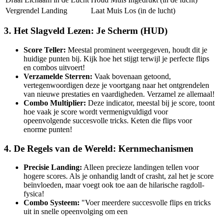
Vergrendel Landing
Laat Muis Los (in de lucht)
3. Het Slagveld Lezen: Je Scherm (HUD)
Score Teller:
Meestal prominent weergegeven, houdt dit je
huidige punten bij. Kijk hoe het stijgt terwijl je perfecte flips
en combos uitvoert!
Verzamelde Sterren:
Vaak bovenaan getoond,
vertegenwoordigen deze je voortgang naar het ontgrendelen
van nieuwe prestaties en vaardigheden. Verzamel ze allemaal!
Combo Multiplier:
Deze indicator, meestal bij je score, toont
hoe vaak je score wordt vermenigvuldigd voor
opeenvolgende succesvolle tricks. Keten die flips voor
enorme punten!
4. De Regels van de Wereld: Kernmechanismen
Precisie Landing:
Alleen precieze landingen tellen voor
hogere scores. Als je onhandig landt of crasht, zal het je score
beïnvloeden, maar voegt ook toe aan de hilarische ragdoll-
fysica!
Combo Systeem:
"Voer meerdere succesvolle flips en tricks
uit in snelle opeenvolging om een