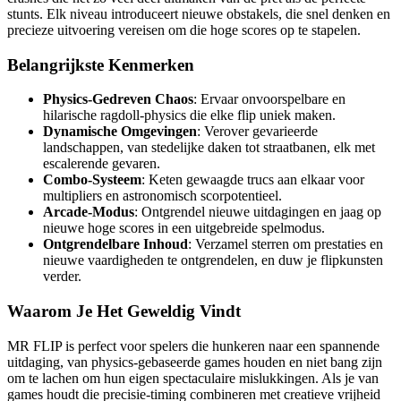
stunts. Elk niveau introduceert nieuwe obstakels, die snel denken en
precieze uitvoering vereisen om die hoge scores op te stapelen.
Belangrijkste Kenmerken
Physics-Gedreven Chaos
: Ervaar onvoorspelbare en
hilarische ragdoll-physics die elke flip uniek maken.
Dynamische Omgevingen
: Verover gevarieerde
landschappen, van stedelijke daken tot straatbanen, elk met
escalerende gevaren.
Combo-Systeem
: Keten gewaagde trucs aan elkaar voor
multipliers en astronomisch scorpotentieel.
Arcade-Modus
: Ontgrendel nieuwe uitdagingen en jaag op
nieuwe hoge scores in een uitgebreide spelmodus.
Ontgrendelbare Inhoud
: Verzamel sterren om prestaties en
nieuwe vaardigheden te ontgrendelen, en duw je flipkunsten
verder.
Waarom Je Het Geweldig Vindt
MR FLIP is perfect voor spelers die hunkeren naar een spannende
uitdaging, van physics-gebaseerde games houden en niet bang zijn
om te lachen om hun eigen spectaculaire mislukkingen. Als je van
games houdt die precisie-timing combineren met creatieve vrijheid