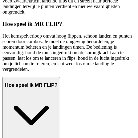
voert zwaartekracht tartende flips uit en streeft naar perfecte
landingen terwijl je punten verdient en nieuwe vaardigheden
ontgrendelt.
Hoe speel ik MR FLIP?
Het kernspelverloop omvat hoog flippen, schoon landen en punten
scoren door combos. Je moet de omgeving beoordelen, je
momentum beheren en je landingen timen. De bediening is
eenvoudig: houd de muis ingedrukt om de sprongkracht aan te
passen, laat los om te lanceren in flips, houd in de lucht ingedrukt
om je lichaam te roteren, en laat weer los om je landing te
vergrendelen.
Hoe speel ik MR FLIP?