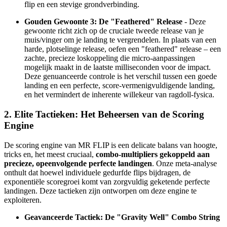
flip en een stevige grondverbinding.
Gouden Gewoonte 3: De "Feathered" Release
- Deze
gewoonte richt zich op de cruciale tweede release van je
muis/vinger om je landing te vergrendelen. In plaats van een
harde, plotselinge release, oefen een "feathered" release – een
zachte, precieze loskoppeling die micro-aanpassingen
mogelijk maakt in de laatste milliseconden voor de impact.
Deze genuanceerde controle is het verschil tussen een goede
landing en een perfecte, score-vermenigvuldigende landing,
en het vermindert de inherente willekeur van ragdoll-fysica.
2. Elite Tactieken: Het Beheersen van de Scoring
Engine
De scoring engine van MR FLIP is een delicate balans van hoogte,
tricks en, het meest cruciaal,
combo-multipliers gekoppeld aan
precieze, opeenvolgende perfecte landingen
. Onze meta-analyse
onthult dat hoewel individuele gedurfde flips bijdragen, de
exponentiële scoregroei komt van zorgvuldig geketende perfecte
landingen. Deze tactieken zijn ontworpen om deze engine te
exploiteren.
Geavanceerde Tactiek: De "Gravity Well" Combo String