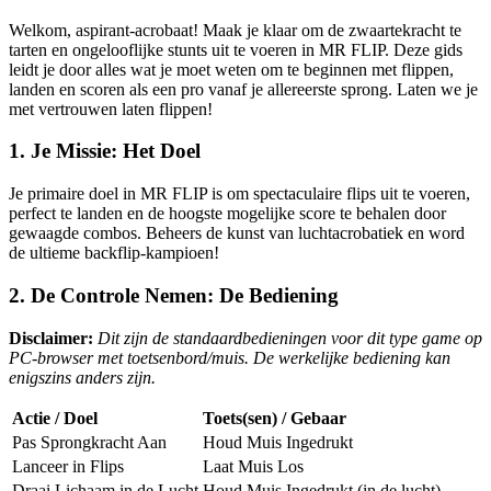
Welkom, aspirant-acrobaat! Maak je klaar om de zwaartekracht te
tarten en ongelooflijke stunts uit te voeren in MR FLIP. Deze gids
leidt je door alles wat je moet weten om te beginnen met flippen,
landen en scoren als een pro vanaf je allereerste sprong. Laten we je
met vertrouwen laten flippen!
1. Je Missie: Het Doel
Je primaire doel in MR FLIP is om spectaculaire flips uit te voeren,
perfect te landen en de hoogste mogelijke score te behalen door
gewaagde combos. Beheers de kunst van luchtacrobatiek en word
de ultieme backflip-kampioen!
2. De Controle Nemen: De Bediening
Disclaimer:
Dit zijn de standaardbedieningen voor dit type game op
PC-browser met toetsenbord/muis. De werkelijke bediening kan
enigszins anders zijn.
Actie / Doel
Toets(sen) / Gebaar
Pas Sprongkracht Aan
Houd Muis Ingedrukt
Lanceer in Flips
Laat Muis Los
Draai Lichaam in de Lucht
Houd Muis Ingedrukt (in de lucht)