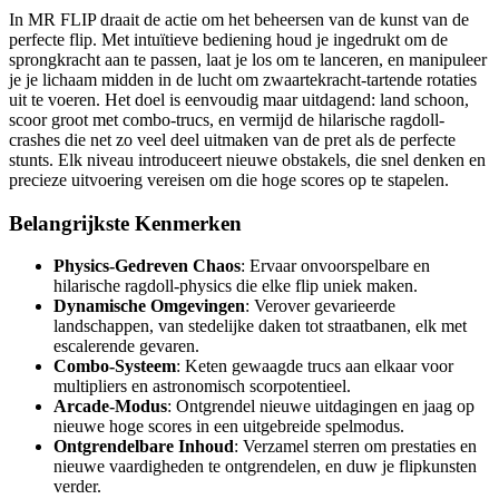
In MR FLIP draait de actie om het beheersen van de kunst van de
perfecte flip. Met intuïtieve bediening houd je ingedrukt om de
sprongkracht aan te passen, laat je los om te lanceren, en manipuleer
je je lichaam midden in de lucht om zwaartekracht-tartende rotaties
uit te voeren. Het doel is eenvoudig maar uitdagend: land schoon,
scoor groot met combo-trucs, en vermijd de hilarische ragdoll-
crashes die net zo veel deel uitmaken van de pret als de perfecte
stunts. Elk niveau introduceert nieuwe obstakels, die snel denken en
precieze uitvoering vereisen om die hoge scores op te stapelen.
Belangrijkste Kenmerken
Physics-Gedreven Chaos
: Ervaar onvoorspelbare en
hilarische ragdoll-physics die elke flip uniek maken.
Dynamische Omgevingen
: Verover gevarieerde
landschappen, van stedelijke daken tot straatbanen, elk met
escalerende gevaren.
Combo-Systeem
: Keten gewaagde trucs aan elkaar voor
multipliers en astronomisch scorpotentieel.
Arcade-Modus
: Ontgrendel nieuwe uitdagingen en jaag op
nieuwe hoge scores in een uitgebreide spelmodus.
Ontgrendelbare Inhoud
: Verzamel sterren om prestaties en
nieuwe vaardigheden te ontgrendelen, en duw je flipkunsten
verder.