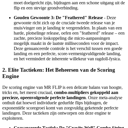
moet doelgericht zijn, bijdragen aan een schone uitgang uit de
flip en een stevige grondverbinding.
Gouden Gewoonte 3: De "Feathered" Release
- Deze
gewoonte richt zich op de cruciale tweede release van je
muis/vinger om je landing te vergrendelen. In plaats van een
harde, plotselinge release, oefen een "feathered" release – een
zachte, precieze loskoppeling die micro-aanpassingen
mogelijk maakt in de laatste milliseconden voor de impact.
Deze genuanceerde controle is het verschil tussen een goede
landing en een perfecte, score-vermenigvuldigende landing,
en het vermindert de inherente willekeur van ragdoll-fysica.
2. Elite Tactieken: Het Beheersen van de Scoring
Engine
De scoring engine van MR FLIP is een delicate balans van hoogte,
tricks en, het meest cruciaal,
combo-multipliers gekoppeld aan
precieze, opeenvolgende perfecte landingen
. Onze meta-analyse
onthult dat hoewel individuele gedurfde flips bijdragen, de
exponentiële scoregroei komt van zorgvuldig geketende perfecte
landingen. Deze tactieken zijn ontworpen om deze engine te
exploiteren.
Geavanceerde Tactiek: De "Gravity Well" Combo String