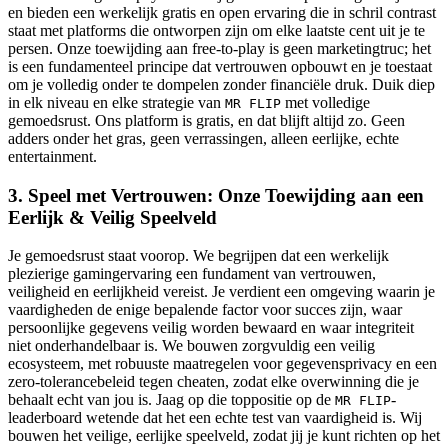
en bieden een werkelijk gratis en open ervaring die in schril contrast
staat met platforms die ontworpen zijn om elke laatste cent uit je te
persen. Onze toewijding aan free-to-play is geen marketingtruc; het
is een fundamenteel principe dat vertrouwen opbouwt en je toestaat
om je volledig onder te dompelen zonder financiële druk. Duik diep
in elk niveau en elke strategie van
met volledige
MR FLIP
gemoedsrust. Ons platform is gratis, en dat blijft altijd zo. Geen
adders onder het gras, geen verrassingen, alleen eerlijke, echte
entertainment.
3. Speel met Vertrouwen: Onze Toewijding aan een
Eerlijk & Veilig Speelveld
Je gemoedsrust staat voorop. We begrijpen dat een werkelijk
plezierige gamingervaring een fundament van vertrouwen,
veiligheid en eerlijkheid vereist. Je verdient een omgeving waarin je
vaardigheden de enige bepalende factor voor succes zijn, waar
persoonlijke gegevens veilig worden bewaard en waar integriteit
niet onderhandelbaar is. We bouwen zorgvuldig een veilig
ecosysteem, met robuuste maatregelen voor gegevensprivacy en een
zero-tolerancebeleid tegen cheaten, zodat elke overwinning die je
behaalt echt van jou is. Jaag op die toppositie op de
-
MR FLIP
leaderboard wetende dat het een echte test van vaardigheid is. Wij
bouwen het veilige, eerlijke speelveld, zodat jij je kunt richten op het