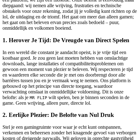
diepgaand: wij nemen alle wrijving, frustraties en technische
obstakels voor onze rekening, zodat jij je volledig kunt richten op de
lol, de uitdaging en de triomf. Het gaat om meer dan alleen gamen;
het gaat om het beleven ervan precies zoals bedoeld – puur,
onmiddellijk en volkomen boeiend.
1. Herover Je Tijd: De Vreugde van Direct Spelen
In een wereld die constant je aandacht opeist, is je vrije tijd een
kostbaar goed. Je zou geen last moeten hebben van omslachtige
downloads, lange installaties of compatibiliteitsproblemen om
gewoon een moment van plezier te beleven. Wij respecteren je tijd
en waarderen elke seconde die je met ons doorbrengt door alle
barrières tussen jou en je vermaak weg te nemen. Ons platform is
gebouwd op het principe van directe toegang, waardoor
verwachting omslaat in onmiddellijke voldoening. Dit is onze
belofte: als je
wilt spelen, ben je binnen seconden in de
MR FLIP
game. Geen wrijving, alleen pure, directe lol.
2. Eerlijke Plezier: De Belofte van Nul Druk
Stel je een gamingruimte voor waar je echt kunt ontspannen,
verkennen en beheersen zonder het knagende gevoel van verborgen
kosten of dreigende paywalls. Wij geloven in oprechte gastvrijheid