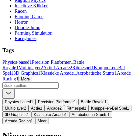
Ragdoll Physics
Inactieve Klikker
Racen
Flipping Game
Horror
Doodle Jump
Farming Simulation
Racegames
Tags
Physics-based
1
Precision Platformer
1
Battle
Royale
1
Multiplayer
2
Actie
1
Arcade
2
Ritmespel
1
Knuppel-en-Bal
Spel
1
3D Graphics
1
Klassieke Arcade
1
Acrobatische Stunts
1
Arcade
Racing
1
More
Physics-based
1
Precision Platformer
1
Battle Royale
1
Multiplayer
2
Actie
1
Arcade
2
Ritmespel
1
Knuppel-en-Bal Spel
1
3D Graphics
1
Klassieke Arcade
1
Acrobatische Stunts
1
Arcade Racing
1
Meer