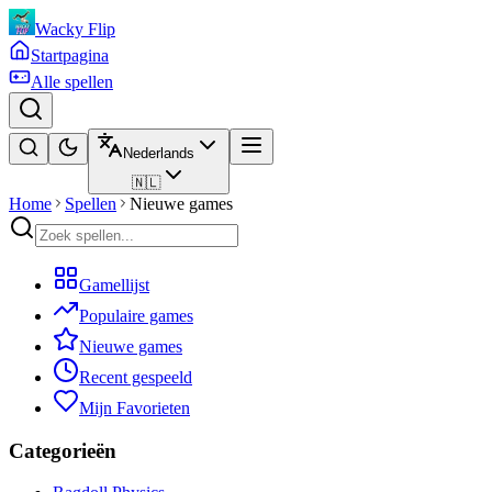
Wacky Flip
Startpagina
Alle spellen
Nederlands
🇳🇱
Home
Spellen
Nieuwe games
Gamellijst
Populaire games
Nieuwe games
Recent gespeeld
Mijn Favorieten
Categorieën