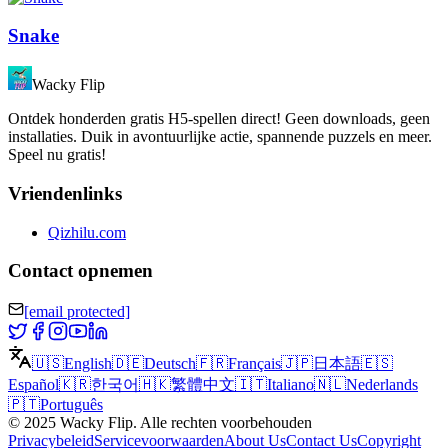
Snake
Wacky Flip
Ontdek honderden gratis H5-spellen direct! Geen downloads, geen
installaties. Duik in avontuurlijke actie, spannende puzzels en meer.
Speel nu gratis!
Vriendenlinks
Qizhilu.com
Contact opnemen
[email protected]
🇺🇸
English
🇩🇪
Deutsch
🇫🇷
Français
🇯🇵
日本語
🇪🇸
Español
🇰🇷
한국어
🇭🇰
繁體中文
🇮🇹
Italiano
🇳🇱
Nederlands
🇵🇹
Português
©
2025
Wacky Flip
.
Alle rechten voorbehouden
Privacybeleid
Servicevoorwaarden
About Us
Contact Us
Copyright