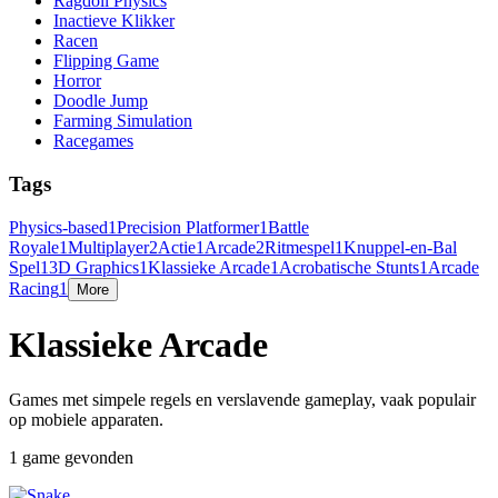
Ragdoll Physics
Inactieve Klikker
Racen
Flipping Game
Horror
Doodle Jump
Farming Simulation
Racegames
Tags
Physics-based
1
Precision Platformer
1
Battle
Royale
1
Multiplayer
2
Actie
1
Arcade
2
Ritmespel
1
Knuppel-en-Bal
Spel
1
3D Graphics
1
Klassieke Arcade
1
Acrobatische Stunts
1
Arcade
Racing
1
More
Klassieke Arcade
Games met simpele regels en verslavende gameplay, vaak populair
op mobiele apparaten.
1 game gevonden