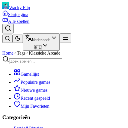
Wacky Flip
Startpagina
Alle spellen
Nederlands
🇳🇱
Home
Tags
Klassieke Arcade
Gamellijst
Populaire games
Nieuwe games
Recent gespeeld
Mijn Favorieten
Categorieën