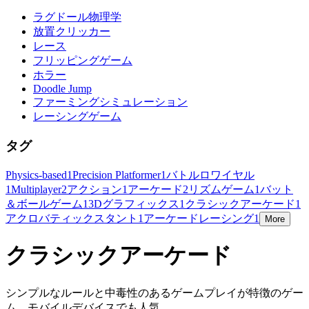
ラグドール物理学
放置クリッカー
レース
フリッピングゲーム
ホラー
Doodle Jump
ファーミングシミュレーション
レーシングゲーム
タグ
Physics-based
1
Precision Platformer
1
バトルロワイヤル
1
Multiplayer
2
アクション
1
アーケード
2
リズムゲーム
1
バット
＆ボールゲーム
1
3Dグラフィックス
1
クラシックアーケード
1
アクロバティックスタント
1
アーケードレーシング
1
More
クラシックアーケード
シンプルなルールと中毒性のあるゲームプレイが特徴のゲー
ム。モバイルデバイスでも人気。