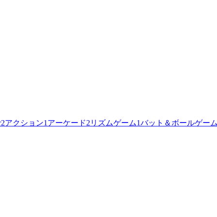
r
2
アクション
1
アーケード
2
リズムゲーム
1
バット＆ボールゲー