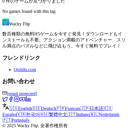
0 件のゲームが見つかりました
No games found with this tag
Wacky Flip
数百種類の無料H5ゲームを今すぐ発見！ダウンロードもイ
ンストールも不要。アクション満載のアドベンチャー、スリ
ル満点のパズルなどに飛び込もう。今すぐ無料でプレイ！
フレンドリンク
Qizhilu.com
お問い合わせ
[email protected]
🇺🇸
English
🇩🇪
Deutsch
🇫🇷
Français
🇯🇵
日本語
🇪🇸
Español
🇰🇷
한국어
🇭🇰
繁體中文
🇮🇹
Italiano
🇳🇱
Nederlands
🇵🇹
Português
©
2025
Wacky Flip
.
全著作権所有