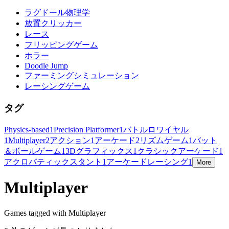
ラグドール物理学
放置クリッカー
レース
フリッピングゲーム
ホラー
Doodle Jump
ファーミングシミュレーション
レーシングゲーム
タグ
Physics-based
1
Precision Platformer
1
バトルロワイヤル
1
Multiplayer
2
アクション
1
アーケード
2
リズムゲーム
1
バット
＆ボールゲーム
1
3Dグラフィックス
1
クラシックアーケード
1
アクロバティックスタント
1
アーケードレーシング
1
More
Multiplayer
Games tagged with Multiplayer