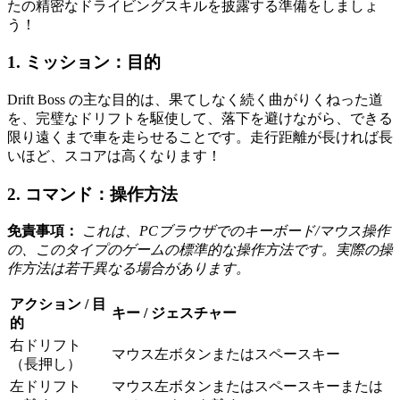
たの精密なドライビングスキルを披露する準備をしましょ
う！
1. ミッション：目的
Drift Boss の主な目的は、果てしなく続く曲がりくねった道
を、完璧なドリフトを駆使して、落下を避けながら、できる
限り遠くまで車を走らせることです。走行距離が長ければ長
いほど、スコアは高くなります！
2. コマンド：操作方法
免責事項：
これは、PCブラウザでのキーボード/マウス操作
の、このタイプのゲームの標準的な操作方法です。実際の操
作方法は若干異なる場合があります。
アクション / 目
キー / ジェスチャー
的
右ドリフト
マウス左ボタンまたはスペースキー
（長押し）
左ドリフト
マウス左ボタンまたはスペースキーまたは