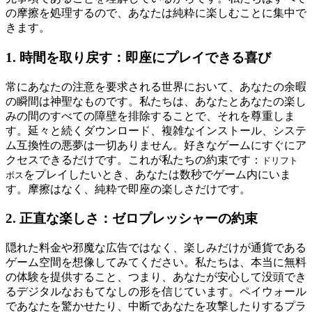
の摩擦を処理するので、あなたは純粋に楽しむことに集中で
きます。
1. 時間を取り戻す：即座にプレイできる喜び
常にあなたの注意を要求される世界において、あなたの余暇
の瞬間は神聖なものです。私たちは、あなたとあなたの楽し
みの間のすべての障壁を排除することで、それを尊重しま
す。延々と続くダウンロード、複雑なインストール、システ
ム互換性の悪夢は一切ありません。好きなゲームにすぐにア
クセスできるだけです。これが私たちの約束です：
ドリフト
をプレイしたいとき、あなたは数秒でゲーム内にいま
ボス
す。摩擦はなく、純粋で即座の楽しさだけです。
2. 正直な楽しさ：ゼロプレッシャーの約束
隠れた料金や邪魔な広告ではなく、楽しみだけが通貨である
ゲーム空間を想像してみてください。私たちは、本当に無料
の体験を提供すること、つまり、あなたが安心して没頭でき
るデジタルなおもてなしの形を信じています。ペイウォール
であなたを驚かせたり、中断であなたを攻撃したりするプラ