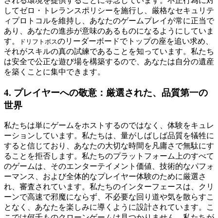
される環境を提供することに専念しています。不正行為に対
してゼロ・トレランスポリシーを施行し、厳格なセキュリテ
ィプロトコルを維持し、あなたのゲームプレイが常に正当で
あり、あなたの進歩が意味のあるものになるようにしていま
す。
のリーダーボードでトップの座を追い求め、
ドリフトボス
それがスキルの真の試練であることを知っています。私たち
は安全で公正な遊び場を構築するので、あなたは自分の遺産
を築くことに集中できます。
4. プレイヤーへの敬意：厳選された、品質第一の
世界
私たちは単にゲームをホストするのではなく、体験をキュレ
ーションしています。私たちは、量がしばしば品質を犠牲に
すると信じており、あなたの大切な時間を凡庸さで無駄にす
ることを拒否します。私たちのプラットフォーム上のすべて
のゲームは、そのエンターテイメント価値、技術的なパフォ
ーマンス、および全体的なプレイヤー体験のために厳選さ
れ、審査されています。私たちのインターフェースは、クリ
ーンで高速で邪魔にならず、不必要な回り道や気を散らすこ
となく、あなたを楽しみに導くように設計されています。こ
こでは何千ものクローンゲームは見つかりません。私たちが