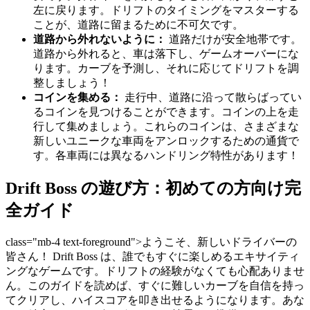
左に戻ります。ドリフトのタイミングをマスターする
ことが、道路に留まるために不可欠です。
道路から外れないように：
道路だけが安全地帯です。
道路から外れると、車は落下し、ゲームオーバーにな
ります。カーブを予測し、それに応じてドリフトを調
整しましょう！
コインを集める：
走行中、道路に沿って散らばってい
るコインを見つけることができます。コインの上を走
行して集めましょう。これらのコインは、さまざまな
新しいユニークな車両をアンロックするための通貨で
す。各車両には異なるハンドリング特性があります！
Drift Boss の遊び方：初めての方向け完
全ガイド
class="mb-4 text-foreground">ようこそ、新しいドライバーの
皆さん！ Drift Boss は、誰でもすぐに楽しめるエキサイティ
ングなゲームです。ドリフトの経験がなくても心配ありませ
ん。このガイドを読めば、すぐに難しいカーブを自信を持っ
てクリアし、ハイスコアを叩き出せるようになります。あな