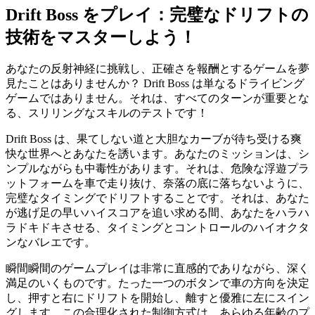
Drift Boss をプレイ：完璧なドリフトの
技術をマスターしよう！
あなたの反射神経に挑戦し、正確さを報酬とするゲームを夢
見たことはありませんか？ Drift Boss は単なるドライビング
ゲームではありません。それは、すべてのターンが重要とな
る、スリリングなスキルのテストです！
Drift Boss は、果てしない道と大胆なカーブが待ち受ける爽
快な世界へとあなたを誘います。あなたのミッションは、シ
ンプルながらも中毒性があります。それは、危険な浮遊プラ
ットフォームを車で走り抜け、奈落の底に落ちないように、
完璧なタイミングでドリフトすることです。それは、あなた
が逃げ足の早いハイスコアを追い求める間、あなたをハラハ
ラドキドキさせる、タイミングとコントロールのハイオクタ
ンなバレエです。
瞬間瞬間のゲームプレイは非常に直感的でありながら、深く
満足のいくものです。たった一つのボタンで車の方向を決定
し、押すと右にドリフトを開始し、離すと優雅に左にスイン
グします。この合理化された制御方式は、あらゆる年齢のプ