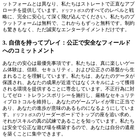
ットフォームとは異なり、私たちはストレートで正直なアプ
ローチを提供しています。
のすべてのレベルと戦
ドリフトボス
略に、完全に安心して深く飛び込んでください。私たちのプ
ラットフォームは無料で、これからもずっと無料です。制約
も驚きもなく、ただ誠実なエンターテイメントだけです。
3. 自信を持ってプレイ：公正で安全なフィールド
へのコミットメント
あなたの安心は最優先事項です。私たちは、真に楽しいゲー
ム体験は、信頼、セキュリティ、および公正さの基盤から生
まれることを理解しています。私たちは、あなたのデータが
保護され、あなたの成果が近道ではなくスキルによって獲得
される環境を提供することに専念しています。不正行為に対
してゼロ・トレランスポリシーを施行し、厳格なセキュリテ
ィプロトコルを維持し、あなたのゲームプレイが常に正当で
あり、あなたの進歩が意味のあるものになるようにしていま
す。
のリーダーボードでトップの座を追い求め、
ドリフトボス
それがスキルの真の試練であることを知っています。私たち
は安全で公正な遊び場を構築するので、あなたは自分の遺産
を築くことに集中できます。