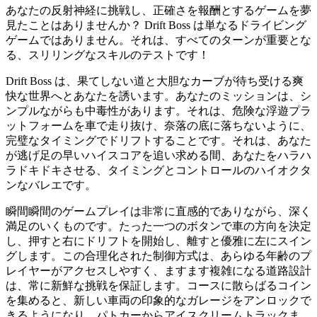
あなたの反射神経に挑戦し、正確さを報酬とするゲームを夢
見たことはありませんか？ Drift Boss は単なるドライビング
ゲームではありません。それは、すべてのターンが重要とな
る、スリリングなスキルのテストです！
Drift Boss は、果てしない道と大胆なカーブが待ち受ける爽
快な世界へとあなたを誘います。あなたのミッションは、シ
ンプルながらも中毒性があります。それは、危険な浮遊プラ
ットフォームを車で走り抜け、奈落の底に落ちないように、
完璧なタイミングでドリフトすることです。それは、あなた
が逃げ足の早いハイスコアを追い求める間、あなたをハラハ
ラドキドキさせる、タイミングとコントロールのハイオクタ
ンなバレエです。
瞬間瞬間のゲームプレイは非常に直感的でありながら、深く
満足のいくものです。たった一つのボタンで車の方向を決定
し、押すと右にドリフトを開始し、離すと優雅に左にスイン
グします。この合理化された制御方式は、あらゆる年齢のプ
レイヤーがアクセスしやすく、ますます複雑になる道路設計
は、常に新鮮な挑戦を保証します。コースに散らばるコイン
を集めると、新しい車両の印象的なガレージをアンロックで
きるようになり、パトカーからアイスクリームトラックま