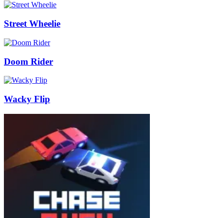
Street Wheelie
Doom Rider
Wacky Flip