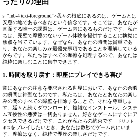
ったりの理由
s="mb-4 text-foreground">我々の根底にあるのは、ゲームとは
安息の地であるべきだという信念です。そこでは、あなたが
直面する唯一の課題は、ゲーム内にあるものだけです。私た
ちは、完璧で摩擦のないゲーム体験を提供することに執拗に
焦点を当てています。なぜなら、あなたの時間は貴重であ
り、あなたの楽しみが最優先事項であることを理解している
からです。私たちはすべての摩擦を処理するので、あなたは
純粋に楽しむことに集中できます。
1. 時間を取り戻す：即座にプレイできる喜び
常にあなたの注意を要求される世界において、あなたの余暇
の瞬間は神聖なものです。私たちは、あなたとあなたの楽し
みの間のすべての障壁を排除することで、それを尊重しま
す。延々と続くダウンロード、複雑なインストール、システ
ム互換性の悪夢は一切ありません。好きなゲームにすぐにア
クセスできるだけです。これが私たちの約束です：
ドリフト
をプレイしたいとき、あなたは数秒でゲーム内にいま
ボス
す。摩擦はなく、純粋で即座の楽しさだけです。