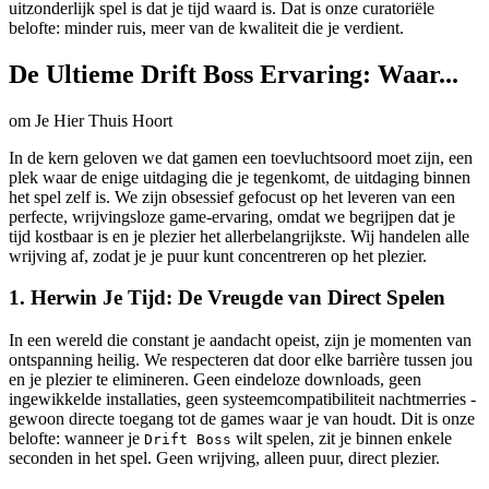
uitzonderlijk spel is dat je tijd waard is. Dat is onze curatoriële
belofte: minder ruis, meer van de kwaliteit die je verdient.
De Ultieme Drift Boss Ervaring: Waar...
om Je Hier Thuis Hoort
In de kern geloven we dat gamen een toevluchtsoord moet zijn, een
plek waar de enige uitdaging die je tegenkomt, de uitdaging binnen
het spel zelf is. We zijn obsessief gefocust op het leveren van een
perfecte, wrijvingsloze game-ervaring, omdat we begrijpen dat je
tijd kostbaar is en je plezier het allerbelangrijkste. Wij handelen alle
wrijving af, zodat je je puur kunt concentreren op het plezier.
1. Herwin Je Tijd: De Vreugde van Direct Spelen
In een wereld die constant je aandacht opeist, zijn je momenten van
ontspanning heilig. We respecteren dat door elke barrière tussen jou
en je plezier te elimineren. Geen eindeloze downloads, geen
ingewikkelde installaties, geen systeemcompatibiliteit nachtmerries -
gewoon directe toegang tot de games waar je van houdt. Dit is onze
belofte: wanneer je
wilt spelen, zit je binnen enkele
Drift Boss
seconden in het spel. Geen wrijving, alleen puur, direct plezier.