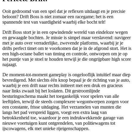
Ooit gedroomd van een spel dat je reflexen uitdaagt en je precisie
beloont? Drift Boss is niet zomaar een racegame; het is een
spannende test van vaardigheid waarbij elke bocht telt!
Drift Boss stort je in een opwindende wereld van eindeloze wegen
en gewaagde bochten. Je missie is simpel maar verslavend: navigeer
met je auto over verraderlijke, zwevende platforms, waarbij je je
drifts perfect timet om te voorkomen dat je in de afgrond stort. Het is
een high-octane ballet van timing en controle, ontworpen om je op
het puntje van je stoel te houden terwijl je die ongrijpbare high score
najaagt.
De moment-tot-moment gameplay is ongelooflijk intuïtief maar diep
bevredigend. Met slechts één knop bepaal je de richting van je auto,
waarbij je een drift naar rechts initieert met een druk en gracieus
naar links zwaait bij het loslaten. Dit gestroomlijnde
besturingsschema maakt het toegankelijk voor spelers van alle
leeftijden, terwijl de steeds complexere wegontwerpen zorgen voor
een constante, frisse uitdaging. Het verzamelen van munten die
langs het pad verspreid liggen, voegt een extra laag van
betrokkenheid toe, waardoor je een indrukwekkende garage van
nieuwe voertuigen kunt ontgrendelen, van politiewagens tot
ijscowagens, elk met unieke rijeigenschappen.