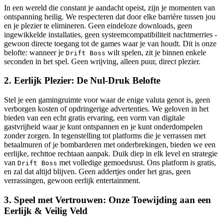
In een wereld die constant je aandacht opeist, zijn je momenten van
ontspanning heilig. We respecteren dat door elke barrière tussen jou
en je plezier te elimineren. Geen eindeloze downloads, geen
ingewikkelde installaties, geen systeemcompatibiliteit nachtmerries -
gewoon directe toegang tot de games waar je van houdt. Dit is onze
belofte: wanneer je
wilt spelen, zit je binnen enkele
Drift Boss
seconden in het spel. Geen wrijving, alleen puur, direct plezier.
2. Eerlijk Plezier: De Nul-Druk Belofte
Stel je een gamingruimte voor waar de enige valuta genot is, geen
verborgen kosten of opdringerige advertenties. We geloven in het
bieden van een echt gratis ervaring, een vorm van digitale
gastvrijheid waar je kunt ontspannen en je kunt onderdompelen
zonder zorgen. In tegenstelling tot platforms die je verrassen met
betaalmuren of je bombarderen met onderbrekingen, bieden we een
eerlijke, rechttoe rechtaan aanpak. Duik diep in elk level en strategie
van
met volledige gemoedsrust. Ons platform is gratis,
Drift Boss
en zal dat altijd blijven. Geen addertjes onder het gras, geen
verrassingen, gewoon eerlijk entertainment.
3. Speel met Vertrouwen: Onze Toewijding aan een
Eerlijk & Veilig Veld