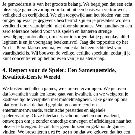
Je gemoedsrust is van het grootste belang. We begrijpen dat een echt
plezierige game-ervaring voortkomt uit een basis van vertrouwen,
veiligheid en eerlijkheid. We zijn toegewijd aan het bieden van een
omgeving waar je gegevens beschermd zijn en je prestaties worden
verdiend door vaardigheid, niet door sluiproutes. We handhaven een
zero-tolerance beleid voor vals spelen en hanteren strenge
beveiligingsprotocollen, om ervoor te zorgen dat je gameplay altijd
legitiem is en je voortgang betekenisvol. Jaag die toppositie op het
klassement na, wetende dat het een echte test van
Drift Boss
vaardigheid is. Wij bouwen de veilige, eerlijke speeltuin, zodat jij je
kunt concentreren op het bouwen van je nalatenschap.
4. Respect voor de Speler: Een Samengestelde,
Kwaliteit-Eerste Wereld
We hosten niet alleen games; we cureren ervaringen. We geloven
dat kwantiteit vaak ten koste gaat van kwaliteit, en we weigeren je
kostbare tijd te verspillen met middelmatigheid. Elke game op ons
platform is met de hand geplukt, gecontroleerd op
entertainmentwaarde, technische prestaties en algehele
spelerervaring. Onze interface is schoon, snel en onopvallend,
ontworpen om je zonder onnodige omwegen of afleidingen naar het
plezier te brengen. Je zult hier geen duizenden gekloonde games
vinden. We presenteren
omdat we geloven dat het een
Drift Boss