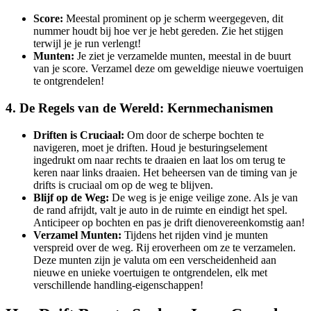
Score:
Meestal prominent op je scherm weergegeven, dit
nummer houdt bij hoe ver je hebt gereden. Zie het stijgen
terwijl je je run verlengt!
Munten:
Je ziet je verzamelde munten, meestal in de buurt
van je score. Verzamel deze om geweldige nieuwe voertuigen
te ontgrendelen!
4. De Regels van de Wereld: Kernmechanismen
Driften is Cruciaal:
Om door de scherpe bochten te
navigeren, moet je driften. Houd je besturingselement
ingedrukt om naar rechts te draaien en laat los om terug te
keren naar links draaien. Het beheersen van de timing van je
drifts is cruciaal om op de weg te blijven.
Blijf op de Weg:
De weg is je enige veilige zone. Als je van
de rand afrijdt, valt je auto in de ruimte en eindigt het spel.
Anticipeer op bochten en pas je drift dienovereenkomstig aan!
Verzamel Munten:
Tijdens het rijden vind je munten
verspreid over de weg. Rij eroverheen om ze te verzamelen.
Deze munten zijn je valuta om een verscheidenheid aan
nieuwe en unieke voertuigen te ontgrendelen, elk met
verschillende handling-eigenschappen!