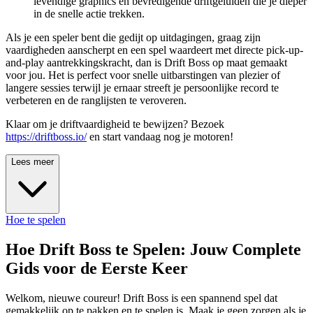
levendige graphics en bevredigende driftgeluiden die je dieper
in de snelle actie trekken.
Als je een speler bent die gedijt op uitdagingen, graag zijn
vaardigheden aanscherpt en een spel waardeert met directe pick-up-
and-play aantrekkingskracht, dan is Drift Boss op maat gemaakt
voor jou. Het is perfect voor snelle uitbarstingen van plezier of
langere sessies terwijl je ernaar streeft je persoonlijke record te
verbeteren en de ranglijsten te veroveren.
Klaar om je driftvaardigheid te bewijzen? Bezoek
https://driftboss.io/
en start vandaag nog je motoren!
Lees meer
Hoe te spelen
Hoe Drift Boss te Spelen: Jouw Complete
Gids voor de Eerste Keer
Welkom, nieuwe coureur! Drift Boss is een spannend spel dat
gemakkelijk op te pakken en te spelen is. Maak je geen zorgen als je