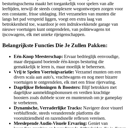
besturingsschema maakt het toegankelijk voor spelers van alle
leeftijden, terwijl de steeds complexere wegontwerpen zorgen voor
een constante, frisse uitdaging. Het verzamelen van munten die
langs het pad verspreid liggen, voegt een extra laag van
betrokkenheid toe, waardoor je een indrukwekkende garage van
nieuwe voertuigen kunt ontgrendelen, van politiewagens tot
ijscowagens, elk met unieke rijeigenschappen.
Belangrijkste Functies Die Je Zullen Pakken:
Eén-Knop Meesterschap:
Ervaar bedrieglijk eenvoudige,
maar diepgaand boeiende één-knops besturing die
gemakkelijk te leren is, maar moeilijk te beheersen.
Vrij te Spelen Voertuigvariatie:
Verzamel munten om een
divers scala aan auto's, vrachtwagens en nog meer bizarre
voertuigen te ontgrendelen, elk met een frisse rijervaring.
Dagelijkse Beloningen & Boosters:
Blijf betrokken met
dagelijkse aanmeldingsbonussen en verdien krachtige
boosters zoals dubbele score en muntenrush om je gameplay
te verbeteren.
Dynamische, Verraderlijke Tracks:
Navigeer door visueel
verbluffende, steeds veranderende platforms die
vooruitziendheid en razendsnelle reflexen vereisen.
Meeslepende Audio-Visuele Ervaring:
Geniet van