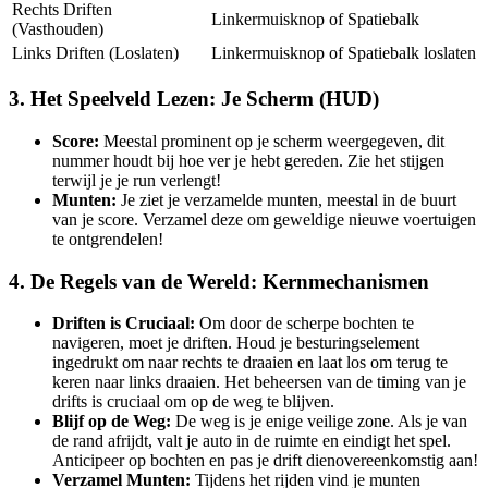
Rechts Driften
Linkermuisknop of Spatiebalk
(Vasthouden)
Links Driften (Loslaten)
Linkermuisknop of Spatiebalk loslaten
3. Het Speelveld Lezen: Je Scherm (HUD)
Score:
Meestal prominent op je scherm weergegeven, dit
nummer houdt bij hoe ver je hebt gereden. Zie het stijgen
terwijl je je run verlengt!
Munten:
Je ziet je verzamelde munten, meestal in de buurt
van je score. Verzamel deze om geweldige nieuwe voertuigen
te ontgrendelen!
4. De Regels van de Wereld: Kernmechanismen
Driften is Cruciaal:
Om door de scherpe bochten te
navigeren, moet je driften. Houd je besturingselement
ingedrukt om naar rechts te draaien en laat los om terug te
keren naar links draaien. Het beheersen van de timing van je
drifts is cruciaal om op de weg te blijven.
Blijf op de Weg:
De weg is je enige veilige zone. Als je van
de rand afrijdt, valt je auto in de ruimte en eindigt het spel.
Anticipeer op bochten en pas je drift dienovereenkomstig aan!
Verzamel Munten:
Tijdens het rijden vind je munten