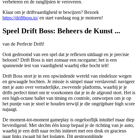
verbeteren en de ranglijsten te veroveren.
Klaar om je driftvaardigheid te bewijzen? Bezoek
https://driftboss.io/
en start vandaag nog je motoren!
Speel Drift Boss: Beheers de Kunst ...
van de Perfecte Drift!
Ooit gedroomd van een spel dat je reflexen uitdaagt en je precisie
beloont? Drift Boss is niet zomaar een racegame; het is een
spannende test van vaardigheid waarbij elke bocht telt!
Drift Boss stort je in een opwindende wereld van eindeloze wegen
en gewaagde bochten. Je missie is simpel maar verslavend: navigeer
met je auto over verraderlijke, zwevende platforms, waarbij je je
drifts perfect timet om te voorkomen dat je in de afgrond stort. Het is
een high-octane ballet van timing en controle, ontworpen om je op
het puntje van je stoel te houden terwijl je die ongrijpbare high score
najaagt.
De moment-tot-moment gameplay is ongelooflijk intuïtief maar diep
bevredigend. Met slechts één knop bepaal je de richting van je auto,
waarbij je een drift naar rechts initieert met een druk en gracieus
naar links zwaait bij het loslaten. Dit gestroomlijnde