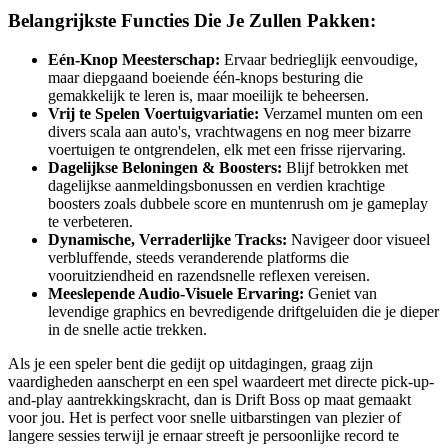
Belangrijkste Functies Die Je Zullen Pakken:
Eén-Knop Meesterschap:
Ervaar bedrieglijk eenvoudige,
maar diepgaand boeiende één-knops besturing die
gemakkelijk te leren is, maar moeilijk te beheersen.
Vrij te Spelen Voertuigvariatie:
Verzamel munten om een
divers scala aan auto's, vrachtwagens en nog meer bizarre
voertuigen te ontgrendelen, elk met een frisse rijervaring.
Dagelijkse Beloningen & Boosters:
Blijf betrokken met
dagelijkse aanmeldingsbonussen en verdien krachtige
boosters zoals dubbele score en muntenrush om je gameplay
te verbeteren.
Dynamische, Verraderlijke Tracks:
Navigeer door visueel
verbluffende, steeds veranderende platforms die
vooruitziendheid en razendsnelle reflexen vereisen.
Meeslepende Audio-Visuele Ervaring:
Geniet van
levendige graphics en bevredigende driftgeluiden die je dieper
in de snelle actie trekken.
Als je een speler bent die gedijt op uitdagingen, graag zijn
vaardigheden aanscherpt en een spel waardeert met directe pick-up-
and-play aantrekkingskracht, dan is Drift Boss op maat gemaakt
voor jou. Het is perfect voor snelle uitbarstingen van plezier of
langere sessies terwijl je ernaar streeft je persoonlijke record te