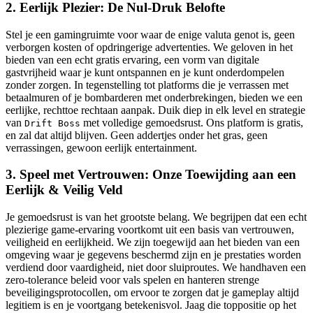
2. Eerlijk Plezier: De Nul-Druk Belofte
Stel je een gamingruimte voor waar de enige valuta genot is, geen
verborgen kosten of opdringerige advertenties. We geloven in het
bieden van een echt gratis ervaring, een vorm van digitale
gastvrijheid waar je kunt ontspannen en je kunt onderdompelen
zonder zorgen. In tegenstelling tot platforms die je verrassen met
betaalmuren of je bombarderen met onderbrekingen, bieden we een
eerlijke, rechttoe rechtaan aanpak. Duik diep in elk level en strategie
van
met volledige gemoedsrust. Ons platform is gratis,
Drift Boss
en zal dat altijd blijven. Geen addertjes onder het gras, geen
verrassingen, gewoon eerlijk entertainment.
3. Speel met Vertrouwen: Onze Toewijding aan een
Eerlijk & Veilig Veld
Je gemoedsrust is van het grootste belang. We begrijpen dat een echt
plezierige game-ervaring voortkomt uit een basis van vertrouwen,
veiligheid en eerlijkheid. We zijn toegewijd aan het bieden van een
omgeving waar je gegevens beschermd zijn en je prestaties worden
verdiend door vaardigheid, niet door sluiproutes. We handhaven een
zero-tolerance beleid voor vals spelen en hanteren strenge
beveiligingsprotocollen, om ervoor te zorgen dat je gameplay altijd
legitiem is en je voortgang betekenisvol. Jaag die toppositie op het