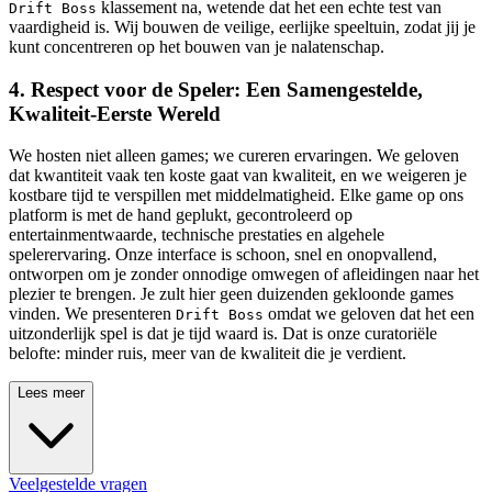
klassement na, wetende dat het een echte test van
Drift Boss
vaardigheid is. Wij bouwen de veilige, eerlijke speeltuin, zodat jij je
kunt concentreren op het bouwen van je nalatenschap.
4. Respect voor de Speler: Een Samengestelde,
Kwaliteit-Eerste Wereld
We hosten niet alleen games; we cureren ervaringen. We geloven
dat kwantiteit vaak ten koste gaat van kwaliteit, en we weigeren je
kostbare tijd te verspillen met middelmatigheid. Elke game op ons
platform is met de hand geplukt, gecontroleerd op
entertainmentwaarde, technische prestaties en algehele
spelerervaring. Onze interface is schoon, snel en onopvallend,
ontworpen om je zonder onnodige omwegen of afleidingen naar het
plezier te brengen. Je zult hier geen duizenden gekloonde games
vinden. We presenteren
omdat we geloven dat het een
Drift Boss
uitzonderlijk spel is dat je tijd waard is. Dat is onze curatoriële
belofte: minder ruis, meer van de kwaliteit die je verdient.
Lees meer
Veelgestelde vragen