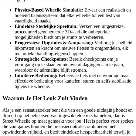
Physics-Based Wheelie Simulatie:
Ervaar een realistisch en
boeiend balanssysteem dat elke wheelie tot een test van
vaardigheid maakt.
Eindeloze Stedelijke Speeltuin:
Verken een uitgestrekte,
procedureel gegenereerde 3D-stad die onbeperkte
mogelijkheden biedt om je stunts te verbeteren.
Progressieve Upgrades & Aanpassing:
Verhoog je snelheid,
inkomsten en kracht om nieuwe fietsen te ontgrendelen, elk
met unieke handling-eigenschappen.
Strategische Checkpoints:
Bereik checkpoints om je
voortgang op te slaan en nieuwe uitdagingen aan te gaan,
waardoor de adrenaline blijft stromen.
Intuïtieve Bediening:
Beheers je fiets met eenvoudige maar
effectieve bediening voor kantelen, sturen en zelfs stabilisatie
tijdens de wheelie.
Waarom Je Het Leuk Zult Vinden
Als je een sensatiezoeker bent die van een goede uitdaging houdt en
floreert op het beheersen van ingewikkelde mechanieken, dan is
Street Wheelie op maat gemaakt voor jou. Het is perfect voor spelers
die van games houden die precisiecontrole combineren met
opwindende vrijheid, en biedt eindeloze herspeelbaarheid terwijl je