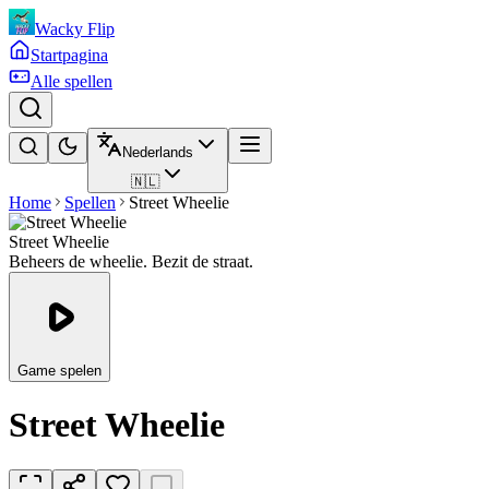
Wacky Flip
Startpagina
Alle spellen
Nederlands
🇳🇱
Home
Spellen
Street Wheelie
Street Wheelie
Beheers de wheelie. Bezit de straat.
Game spelen
Street Wheelie