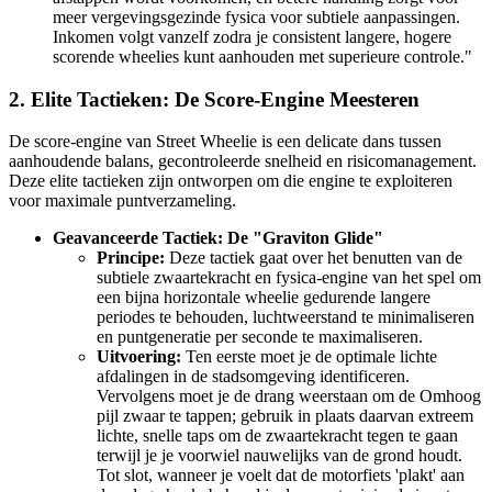
meer vergevingsgezinde fysica voor subtiele aanpassingen.
Inkomen volgt vanzelf zodra je consistent langere, hogere
scorende wheelies kunt aanhouden met superieure controle."
2. Elite Tactieken: De Score-Engine Meesteren
De score-engine van Street Wheelie is een delicate dans tussen
aanhoudende balans, gecontroleerde snelheid en risicomanagement.
Deze elite tactieken zijn ontworpen om die engine te exploiteren
voor maximale puntverzameling.
Geavanceerde Tactiek: De "Graviton Glide"
Principe:
Deze tactiek gaat over het benutten van de
subtiele zwaartekracht en fysica-engine van het spel om
een bijna horizontale wheelie gedurende langere
periodes te behouden, luchtweerstand te minimaliseren
en puntgeneratie per seconde te maximaliseren.
Uitvoering:
Ten eerste moet je de optimale lichte
afdalingen in de stadsomgeving identificeren.
Vervolgens moet je de drang weerstaan om de Omhoog
pijl zwaar te tappen; gebruik in plaats daarvan extreem
lichte, snelle taps om de zwaartekracht tegen te gaan
terwijl je je voorwiel nauwelijks van de grond houdt.
Tot slot, wanneer je voelt dat de motorfiets 'plakt' aan