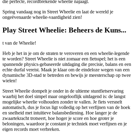
die perfecte, recordbrekende wheelie najaagt.
Spring vandaag nog in Street Wheelie en laat de wereld je
ongeëvenaarde wheelie-vaardigheid zien!
Play Street Wheelie: Beheers de Kuns...
t van de Wheelie!
Heb je het in je om de straten te veroveren en een wheelie-legende
te worden? Street Wheelie is niet zomaar een fietsspel; het is een
spannende physics-gebaseerde uitdaging die precisie, balans en een
echte durfal vereist. Maak je klaar om de eindeloze wegen van een
dynamische 3D-stad te betreden en bewijs je meesterschap op twee
wielen!
Street Wheelie dompelt je onder in de ultieme stuntfietservaring
waarbij het doel simpel maar ongelooflijk uitdagend is: de langst
mogelijke wheelie volhouden zonder te vallen. Je fiets versnelt
automatisch, dus je focus ligt volledig op het verfijnen van de hoek
en snelheid met intuïtieve balansbediening. Hoe langer je de
zwaartekracht trotseert, hoe hoger je score en hoe groter je
beloningen, waardoor je constant je techniek moet verfijnen en je
eigen records moet verbreken.