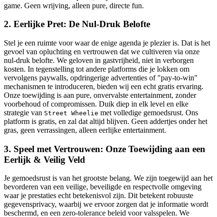
game. Geen wrijving, alleen pure, directe fun.
2. Eerlijke Pret: De Nul-Druk Belofte
Stel je een ruimte voor waar de enige agenda je plezier is. Dat is het
gevoel van opluchting en vertrouwen dat we cultiveren via onze
nul-druk belofte. We geloven in gastvrijheid, niet in verborgen
kosten. In tegenstelling tot andere platforms die je lokken om
vervolgens paywalls, opdringerige advertenties of "pay-to-win"
mechanismen te introduceren, bieden wij een echt gratis ervaring.
Onze toewijding is aan pure, onvervalste entertainment, zonder
voorbehoud of compromissen. Duik diep in elk level en elke
strategie van
met volledige gemoedsrust. Ons
Street Wheelie
platform is gratis, en zal dat altijd blijven. Geen addertjes onder het
gras, geen verrassingen, alleen eerlijke entertainment.
3. Speel met Vertrouwen: Onze Toewijding aan een
Eerlijk & Veilig Veld
Je gemoedsrust is van het grootste belang. We zijn toegewijd aan het
bevorderen van een veilige, beveiligde en respectvolle omgeving
waar je prestaties echt betekenisvol zijn. Dit betekent robuuste
gegevensprivacy, waarbij we ervoor zorgen dat je informatie wordt
beschermd, en een zero-tolerance beleid voor valsspelen. We