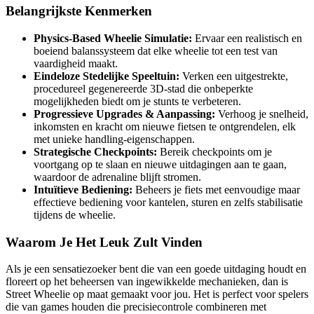
Belangrijkste Kenmerken
Physics-Based Wheelie Simulatie:
Ervaar een realistisch en
boeiend balanssysteem dat elke wheelie tot een test van
vaardigheid maakt.
Eindeloze Stedelijke Speeltuin:
Verken een uitgestrekte,
procedureel gegenereerde 3D-stad die onbeperkte
mogelijkheden biedt om je stunts te verbeteren.
Progressieve Upgrades & Aanpassing:
Verhoog je snelheid,
inkomsten en kracht om nieuwe fietsen te ontgrendelen, elk
met unieke handling-eigenschappen.
Strategische Checkpoints:
Bereik checkpoints om je
voortgang op te slaan en nieuwe uitdagingen aan te gaan,
waardoor de adrenaline blijft stromen.
Intuïtieve Bediening:
Beheers je fiets met eenvoudige maar
effectieve bediening voor kantelen, sturen en zelfs stabilisatie
tijdens de wheelie.
Waarom Je Het Leuk Zult Vinden
Als je een sensatiezoeker bent die van een goede uitdaging houdt en
floreert op het beheersen van ingewikkelde mechanieken, dan is
Street Wheelie op maat gemaakt voor jou. Het is perfect voor spelers
die van games houden die precisiecontrole combineren met