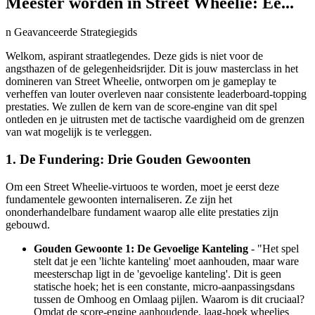
Meester worden in Street Wheelie: Ee...
n Geavanceerde Strategiegids
Welkom, aspirant straatlegendes. Deze gids is niet voor de
angsthazen of de gelegenheidsrijder. Dit is jouw masterclass in het
domineren van Street Wheelie, ontworpen om je gameplay te
verheffen van louter overleven naar consistente leaderboard-topping
prestaties. We zullen de kern van de score-engine van dit spel
ontleden en je uitrusten met de tactische vaardigheid om de grenzen
van wat mogelijk is te verleggen.
1. De Fundering: Drie Gouden Gewoonten
Om een Street Wheelie-virtuoos te worden, moet je eerst deze
fundamentele gewoonten internaliseren. Ze zijn het
ononderhandelbare fundament waarop alle elite prestaties zijn
gebouwd.
Gouden Gewoonte 1: De Gevoelige Kanteling
- "Het spel
stelt dat je een 'lichte kanteling' moet aanhouden, maar ware
meesterschap ligt in de 'gevoelige kanteling'. Dit is geen
statische hoek; het is een constante, micro-aanpassingsdans
tussen de Omhoog en Omlaag pijlen. Waarom is dit cruciaal?
Omdat de score-engine aanhoudende, laag-hoek wheelies