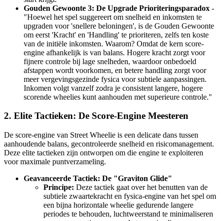
Gouden Gewoonte 3: De Upgrade Prioriteringsparadox
-
"Hoewel het spel suggereert om snelheid en inkomsten te
upgraden voor 'snellere beloningen', is de Gouden Gewoonte
om eerst 'Kracht' en 'Handling' te prioriteren, zelfs ten koste
van de initiële inkomsten. Waarom? Omdat de kern score-
engine afhankelijk is van balans. Hogere kracht zorgt voor
fijnere controle bij lage snelheden, waardoor onbedoeld
afstappen wordt voorkomen, en betere handling zorgt voor
meer vergevingsgezinde fysica voor subtiele aanpassingen.
Inkomen volgt vanzelf zodra je consistent langere, hogere
scorende wheelies kunt aanhouden met superieure controle."
2. Elite Tactieken: De Score-Engine Meesteren
De score-engine van Street Wheelie is een delicate dans tussen
aanhoudende balans, gecontroleerde snelheid en risicomanagement.
Deze elite tactieken zijn ontworpen om die engine te exploiteren
voor maximale puntverzameling.
Geavanceerde Tactiek: De "Graviton Glide"
Principe:
Deze tactiek gaat over het benutten van de
subtiele zwaartekracht en fysica-engine van het spel om
een bijna horizontale wheelie gedurende langere
periodes te behouden, luchtweerstand te minimaliseren