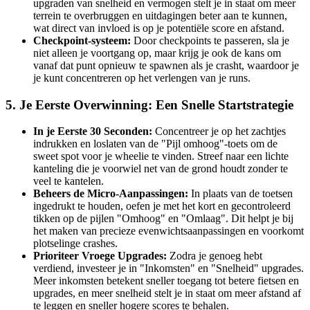
upgraden van snelheid en vermogen stelt je in staat om meer
terrein te overbruggen en uitdagingen beter aan te kunnen,
wat direct van invloed is op je potentiële score en afstand.
Checkpoint-systeem:
Door checkpoints te passeren, sla je
niet alleen je voortgang op, maar krijg je ook de kans om
vanaf dat punt opnieuw te spawnen als je crasht, waardoor je
je kunt concentreren op het verlengen van je runs.
5. Je Eerste Overwinning: Een Snelle Startstrategie
In je Eerste 30 Seconden:
Concentreer je op het zachtjes
indrukken en loslaten van de "Pijl omhoog"-toets om de
sweet spot voor je wheelie te vinden. Streef naar een lichte
kanteling die je voorwiel net van de grond houdt zonder te
veel te kantelen.
Beheers de Micro-Aanpassingen:
In plaats van de toetsen
ingedrukt te houden, oefen je met het kort en gecontroleerd
tikken op de pijlen "Omhoog" en "Omlaag". Dit helpt je bij
het maken van precieze evenwichtsaanpassingen en voorkomt
plotselinge crashes.
Prioriteer Vroege Upgrades:
Zodra je genoeg hebt
verdiend, investeer je in "Inkomsten" en "Snelheid" upgrades.
Meer inkomsten betekent sneller toegang tot betere fietsen en
upgrades, en meer snelheid stelt je in staat om meer afstand af
te leggen en sneller hogere scores te behalen.