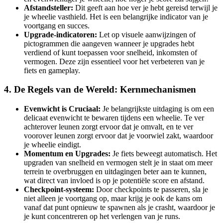
Afstandsteller:
Dit geeft aan hoe ver je hebt gereisd terwijl je
je wheelie vasthield. Het is een belangrijke indicator van je
voortgang en succes.
Upgrade-indicatoren:
Let op visuele aanwijzingen of
pictogrammen die aangeven wanneer je upgrades hebt
verdiend of kunt toepassen voor snelheid, inkomsten of
vermogen. Deze zijn essentieel voor het verbeteren van je
fiets en gameplay.
4. De Regels van de Wereld: Kernmechanismen
Evenwicht is Cruciaal:
Je belangrijkste uitdaging is om een
delicaat evenwicht te bewaren tijdens een wheelie. Te ver
achterover leunen zorgt ervoor dat je omvalt, en te ver
voorover leunen zorgt ervoor dat je voorwiel zakt, waardoor
je wheelie eindigt.
Momentum en Upgrades:
Je fiets beweegt automatisch. Het
upgraden van snelheid en vermogen stelt je in staat om meer
terrein te overbruggen en uitdagingen beter aan te kunnen,
wat direct van invloed is op je potentiële score en afstand.
Checkpoint-systeem:
Door checkpoints te passeren, sla je
niet alleen je voortgang op, maar krijg je ook de kans om
vanaf dat punt opnieuw te spawnen als je crasht, waardoor je
je kunt concentreren op het verlengen van je runs.