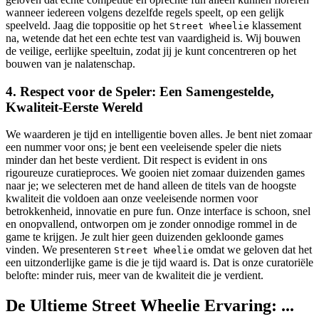
wanneer iedereen volgens dezelfde regels speelt, op een gelijk
speelveld. Jaag die toppositie op het
klassement
Street Wheelie
na, wetende dat het een echte test van vaardigheid is. Wij bouwen
de veilige, eerlijke speeltuin, zodat jij je kunt concentreren op het
bouwen van je nalatenschap.
4. Respect voor de Speler: Een Samengestelde,
Kwaliteit-Eerste Wereld
We waarderen je tijd en intelligentie boven alles. Je bent niet zomaar
een nummer voor ons; je bent een veeleisende speler die niets
minder dan het beste verdient. Dit respect is evident in ons
rigoureuze curatieproces. We gooien niet zomaar duizenden games
naar je; we selecteren met de hand alleen de titels van de hoogste
kwaliteit die voldoen aan onze veeleisende normen voor
betrokkenheid, innovatie en pure fun. Onze interface is schoon, snel
en onopvallend, ontworpen om je zonder onnodige rommel in de
game te krijgen. Je zult hier geen duizenden gekloonde games
vinden. We presenteren
omdat we geloven dat het
Street Wheelie
een uitzonderlijke game is die je tijd waard is. Dat is onze curatoriële
belofte: minder ruis, meer van de kwaliteit die je verdient.
De Ultieme Street Wheelie Ervaring: ...