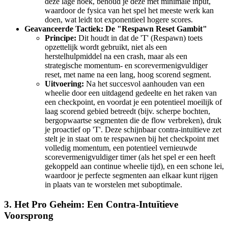
deze lage hoek, behoud je deze met minimale input,
waardoor de fysica van het spel het meeste werk kan
doen, wat leidt tot exponentieel hogere scores.
Geavanceerde Tactiek: De "Respawn Reset Gambit"
Principe:
Dit houdt in dat de 'T' (Respawn) toets
opzettelijk wordt gebruikt, niet als een
herstelhulpmiddel na een crash, maar als een
strategische momentum- en scorevermenigvuldiger
reset, met name na een lang, hoog scorend segment.
Uitvoering:
Na het succesvol aanhouden van een
wheelie door een uitdagend gedeelte en het raken van
een checkpoint, en voordat je een potentieel moeilijk of
laag scorend gebied betreedt (bijv. scherpe bochten,
bergopwaartse segmenten die de flow verbreken), druk
je proactief op 'T'. Deze schijnbaar contra-intuïtieve zet
stelt je in staat om te respawnen bij het checkpoint met
volledig momentum, een potentieel vernieuwde
scorevermenigvuldiger timer (als het spel er een heeft
gekoppeld aan continue wheelie tijd), en een schone lei,
waardoor je perfecte segmenten aan elkaar kunt rijgen
in plaats van te worstelen met suboptimale.
3. Het Pro Geheim: Een Contra-Intuïtieve
Voorsprong