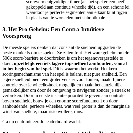
scorevermenigvuldiger timer (als het spel er een heeft
gekoppeld aan continue wheelie tijd), en een schone lei,
waardoor je perfecte segmenten aan elkaar kunt rijgen
in plaats van te worstelen met suboptimale.
3. Het Pro Geheim: Een Contra-Intuïtieve
Voorsprong
De meeste spelers denken dat constant de snelheid upgraden de
beste manier is om te spelen. Ze zitten fout. Het ware geheim om de
500k score-barrière te doorbreken is om het tegenovergestelde te
doen:
opzettelijk een iets lagere topsnelheid aanhouden, vooral
in het begin van het spel.
Dit is waarom het werkt: Het kern
scoringsmechanisme van het spel is balans, niet pure snelheid. Een
lagere snelheid biedt een groter venster voor fouten, maakt fijnere
controle over je wheelie-hoek mogelijk en maakt het aanzienlijk
gemakkelijker om door de omgeving te navigeren zonder je streak te
verbreken. Door in eerste instantie prioriteit te geven aan controle
boven snelheid, bouw je een enorme scorefundament op door
aanhoudende, perfecte wheelies, wat veel groter is dan de marginale
winst van snellere, maar risicovollere, runs.
Ga nu en domineer. Je leaderboard wacht.