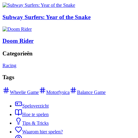
Subway Surfers: Year of the Snake
Doom Rider
Categorieën
Racing
Tags
Wheelie Game
Motorfysica
Balance Game
Speloverzicht
Hoe te spelen
Tips & Tricks
Waarom hier spelen?