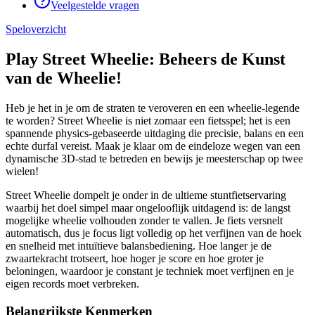
Veelgestelde vragen
Speloverzicht
Play Street Wheelie: Beheers de Kunst
van de Wheelie!
Heb je het in je om de straten te veroveren en een wheelie-legende
te worden? Street Wheelie is niet zomaar een fietsspel; het is een
spannende physics-gebaseerde uitdaging die precisie, balans en een
echte durfal vereist. Maak je klaar om de eindeloze wegen van een
dynamische 3D-stad te betreden en bewijs je meesterschap op twee
wielen!
Street Wheelie dompelt je onder in de ultieme stuntfietservaring
waarbij het doel simpel maar ongelooflijk uitdagend is: de langst
mogelijke wheelie volhouden zonder te vallen. Je fiets versnelt
automatisch, dus je focus ligt volledig op het verfijnen van de hoek
en snelheid met intuïtieve balansbediening. Hoe langer je de
zwaartekracht trotseert, hoe hoger je score en hoe groter je
beloningen, waardoor je constant je techniek moet verfijnen en je
eigen records moet verbreken.
Belangrijkste Kenmerken