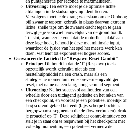
en puntgeneratie per seconde te maximaliseren.
Uitvoering:
Ten eerste moet je de optimale lichte
afdalingen in de stadsomgeving identificeren.
Vervolgens moet je de drang weerstaan om de Omhoog
pijl zwaar te tappen; gebruik in plaats daarvan extreem
lichte, snelle taps om de zwaartekracht tegen te gaan
terwijl je je voorwiel nauwelijks van de grond houdt.
Tot slot, wanneer je voelt dat de motorfiets 'plakt' aan
deze lage hoek, behoud je deze met minimale input,
waardoor de fysica van het spel het meeste werk kan
doen, wat leidt tot exponentieel hogere scores.
Geavanceerde Tactiek: De "Respawn Reset Gambit"
Principe:
Dit houdt in dat de 'T' (Respawn) toets
opzettelijk wordt gebruikt, niet als een
herstelhulpmiddel na een crash, maar als een
strategische momentum- en scorevermenigvuldiger
reset, met name na een lang, hoog scorend segment.
Uitvoering:
Na het succesvol aanhouden van een
wheelie door een uitdagend gedeelte en het raken van
een checkpoint, en voordat je een potentieel moeilijk of
laag scorend gebied betreedt (bijv. scherpe bochten,
bergopwaartse segmenten die de flow verbreken), druk
je proactief op 'T'. Deze schijnbaar contra-intuïtieve zet
stelt je in staat om te respawnen bij het checkpoint met
volledig momentum, een potentieel vernieuwde