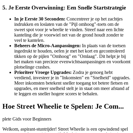
5. Je Eerste Overwinning: Een Snelle Startstrategie
In je Eerste 30 Seconden:
Concentreer je op het zachtjes
indrukken en loslaten van de "Pijl omhoog"-toets om de
sweet spot voor je wheelie te vinden. Streef naar een lichte
kanteling die je voorwiel net van de grond houdt zonder te
veel te kantelen.
Beheers de Micro-Aanpassingen:
In plaats van de toetsen
ingedrukt te houden, oefen je met het kort en gecontroleerd
tikken op de pijlen "Omhoog" en "Omlaag". Dit helpt je bij
het maken van precieze evenwichtsaanpassingen en voorkomt
plotselinge crashes.
Prioriteer Vroege Upgrades:
Zodra je genoeg hebt
verdiend, investeer je in "Inkomsten" en "Snelheid" upgrades.
Meer inkomsten betekent sneller toegang tot betere fietsen en
upgrades, en meer snelheid stelt je in staat om meer afstand af
te leggen en sneller hogere scores te behalen.
Hoe Street Wheelie te Spelen: Je Com...
plete Gids voor Beginners
Welkom, aspirant-stuntrijder! Street Wheelie is een opwindend spel