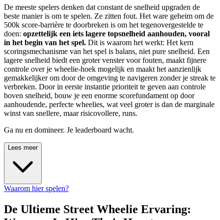
De meeste spelers denken dat constant de snelheid upgraden de
beste manier is om te spelen. Ze zitten fout. Het ware geheim om de
500k score-barrière te doorbreken is om het tegenovergestelde te
doen:
opzettelijk een iets lagere topsnelheid aanhouden, vooral
in het begin van het spel.
Dit is waarom het werkt: Het kern
scoringsmechanisme van het spel is balans, niet pure snelheid. Een
lagere snelheid biedt een groter venster voor fouten, maakt fijnere
controle over je wheelie-hoek mogelijk en maakt het aanzienlijk
gemakkelijker om door de omgeving te navigeren zonder je streak te
verbreken. Door in eerste instantie prioriteit te geven aan controle
boven snelheid, bouw je een enorme scorefundament op door
aanhoudende, perfecte wheelies, wat veel groter is dan de marginale
winst van snellere, maar risicovollere, runs.
Ga nu en domineer. Je leaderboard wacht.
Lees meer
Waarom hier spelen?
De Ultieme Street Wheelie Ervaring: