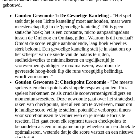
gebouwd.
Gouden Gewoonte 1: De Gevoelige Kanteling
- "Het spel
stelt dat je een 'lichte kanteling' moet aanhouden, maar ware
meesterschap ligt in de 'gevoelige kanteling'. Dit is geen
statische hoek; het is een constante, micro-aanpassingsdans
tussen de Omhoog en Omlaag pijlen. Waarom is dit cruciaal?
Omdat de score-engine aanhoudende, laag-hoek wheelies
sterk beloont. Een gevoelige kanteling stelt je in staat om op
het scherpst van de snede van de balans te rijden,
snelheidsverlies te minimaliseren en tegelijkertijd je
scorevermenigvuldiger te maximaliseren, waardoor de
gevreesde hoog-hoek flip die runs vroegtijdig beëindigt,
wordt voorkomen."
Gouden Gewoonte 2: Checkpoint Economie
- "De meeste
spelers zien checkpoints als simpele respawn-punten. Pro-
spelers herkennen ze als cruciale scorevermenigvuldigers en
momentum-resetters. Deze gewoonte gaat over het strategisch
raken van checkpoints, niet alleen om te overleven, maar om
je huidige score veilig te stellen, potentiële verborgen timers
voor scorebonussen te vernieuwen en je mentale focus te
resetten. Het gaat erom elk segment tussen checkpoints te
behandelen als een mini-game om je wheelie-duur en -hoek te
optimaliseren, wetende dat je die score vastzet en een nieuwe
start krijgt."