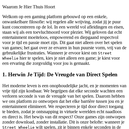
Waarom Je Hier Thuis Hoort
Welkom op een gaming platform gebouwd op een enkele,
onwankelbare filosofie: wij regelen alle wrijving, zodat jij je puur
kunt concentreren op de lol. In een wereld vol afleidingen en eisen,
staan wij als een toevluchtsoord voor plezier. Wij geloven dat echt
entertainment moeiteloos, empowerend en diepgaand respectvol
voor je tijd en passie moet zijn. Dit gaat niet alleen over het spelen
van games; het gaat over ze ervaren in hun puurste vorm, vrij van de
gebruikelijke frustraties. Wanneer je ervoor kiest om
Street
hier te spelen, kies je niet alleen een game; je kiest voor
Wheelie
een ervaring die zorgvuldig voor jou is gemaakt.
1. Herwin Je Tijd: De Vreugde van Direct Spelen
Het moderne leven is een onophoudelijke jacht, en je momenten van
vrije tijd zijn kostbaar. We begrijpen dat elke seconde wachten een
verloren seconde is van de vreugde van het spelen. Daarom hebben
we ons platform zo ontworpen dat het elke barrière tussen jou en je
entertainment elimineert. We respecteren je tijd door direct toegang
te bieden, zodat je ontsnapping in virtuele werelden echt naadloos
en direct is. Het bewijs van dit respect? Onze games zijn ontworpen
zonder download, zonder installatie. Dit is onze belofte: wanneer je
wilt spelen, zit je binnen enkele seconden in de
Street Wheelie