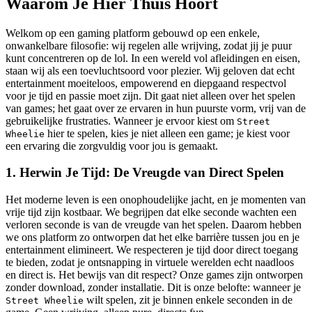
Waarom Je Hier Thuis Hoort
Welkom op een gaming platform gebouwd op een enkele,
onwankelbare filosofie: wij regelen alle wrijving, zodat jij je puur
kunt concentreren op de lol. In een wereld vol afleidingen en eisen,
staan wij als een toevluchtsoord voor plezier. Wij geloven dat echt
entertainment moeiteloos, empowerend en diepgaand respectvol
voor je tijd en passie moet zijn. Dit gaat niet alleen over het spelen
van games; het gaat over ze ervaren in hun puurste vorm, vrij van de
gebruikelijke frustraties. Wanneer je ervoor kiest om
Street
hier te spelen, kies je niet alleen een game; je kiest voor
Wheelie
een ervaring die zorgvuldig voor jou is gemaakt.
1. Herwin Je Tijd: De Vreugde van Direct Spelen
Het moderne leven is een onophoudelijke jacht, en je momenten van
vrije tijd zijn kostbaar. We begrijpen dat elke seconde wachten een
verloren seconde is van de vreugde van het spelen. Daarom hebben
we ons platform zo ontworpen dat het elke barrière tussen jou en je
entertainment elimineert. We respecteren je tijd door direct toegang
te bieden, zodat je ontsnapping in virtuele werelden echt naadloos
en direct is. Het bewijs van dit respect? Onze games zijn ontworpen
zonder download, zonder installatie. Dit is onze belofte: wanneer je
wilt spelen, zit je binnen enkele seconden in de
Street Wheelie