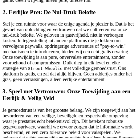
game. Geen wrijving, alleen pure, directe fun.
2. Eerlijke Pret: De Nul-Druk Belofte
Stel je een ruimte voor waar de enige agenda je plezier is. Dat is het
gevoel van opluchting en vertrouwen dat we cultiveren via onze
nul-druk belofte. We geloven in gastvrijheid, niet in verborgen
kosten. In tegenstelling tot andere platforms die je lokken om
vervolgens paywalls, opdringerige advertenties of "pay-to-win"
mechanismen te introduceren, bieden wij een echt gratis ervaring.
Onze toewijding is aan pure, onvervalste entertainment, zonder
voorbehoud of compromissen. Duik diep in elk level en elke
strategie van
met volledige gemoedsrust. Ons
Street Wheelie
platform is gratis, en zal dat altijd blijven. Geen addertjes onder het
gras, geen verrassingen, alleen eerlijke entertainment.
3. Speel met Vertrouwen: Onze Toewijding aan een
Eerlijk & Veilig Veld
Je gemoedsrust is van het grootste belang. We zijn toegewijd aan het
bevorderen van een veilige, beveiligde en respectvolle omgeving
waar je prestaties echt betekenisvol zijn. Dit betekent robuuste
gegevensprivacy, waarbij we ervoor zorgen dat je informatie wordt
beschermd, en een zero-tolerance beleid voor valsspelen. We
geloven dat echte competitie en oprechte fun alleen kunnen floreren