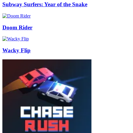
Subway Surfers: Year of the Snake
Doom Rider
Wacky Flip