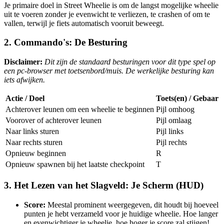
Je primaire doel in Street Wheelie is om de langst mogelijke wheelie
uit te voeren zonder je evenwicht te verliezen, te crashen of om te
vallen, terwijl je fiets automatisch vooruit beweegt.
2. Commando's: De Besturing
Disclaimer:
Dit zijn de standaard besturingen voor dit type spel op
een pc-browser met toetsenbord/muis. De werkelijke besturing kan
iets afwijken.
Actie / Doel
Toets(en) / Gebaar
Achterover leunen om een wheelie te beginnen
Pijl omhoog
Voorover of achterover leunen
Pijl omlaag
Naar links sturen
Pijl links
Naar rechts sturen
Pijl rechts
Opnieuw beginnen
R
Opnieuw spawnen bij het laatste checkpoint
T
3. Het Lezen van het Slagveld: Je Scherm (HUD)
Score:
Meestal prominent weergegeven, dit houdt bij hoeveel
punten je hebt verzameld voor je huidige wheelie. Hoe langer
en evenwichtiger je wheelie, hoe hoger je score zal stijgen!