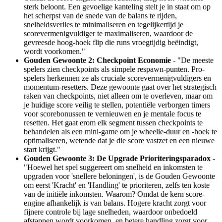
sterk beloont. Een gevoelige kanteling stelt je in staat om op
het scherpst van de snede van de balans te rijden,
snelheidsverlies te minimaliseren en tegelijkertijd je
scorevermenigvuldiger te maximaliseren, waardoor de
gevreesde hoog-hoek flip die runs vroegtijdig beëindigt,
wordt voorkomen."
Gouden Gewoonte 2: Checkpoint Economie
- "De meeste
spelers zien checkpoints als simpele respawn-punten. Pro-
spelers herkennen ze als cruciale scorevermenigvuldigers en
momentum-resetters. Deze gewoonte gaat over het strategisch
raken van checkpoints, niet alleen om te overleven, maar om
je huidige score veilig te stellen, potentiële verborgen timers
voor scorebonussen te vernieuwen en je mentale focus te
resetten. Het gaat erom elk segment tussen checkpoints te
behandelen als een mini-game om je wheelie-duur en -hoek te
optimaliseren, wetende dat je die score vastzet en een nieuwe
start krijgt."
Gouden Gewoonte 3: De Upgrade Prioriteringsparadox
-
"Hoewel het spel suggereert om snelheid en inkomsten te
upgraden voor 'snellere beloningen', is de Gouden Gewoonte
om eerst 'Kracht' en 'Handling' te prioriteren, zelfs ten koste
van de initiële inkomsten. Waarom? Omdat de kern score-
engine afhankelijk is van balans. Hogere kracht zorgt voor
fijnere controle bij lage snelheden, waardoor onbedoeld
afstappen wordt voorkomen, en betere handling zorgt voor