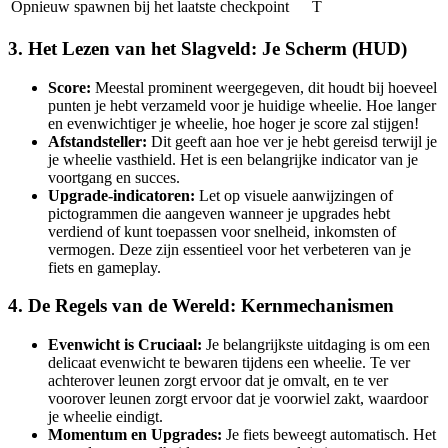
Opnieuw spawnen bij het laatste checkpoint
T
3. Het Lezen van het Slagveld: Je Scherm (HUD)
Score:
Meestal prominent weergegeven, dit houdt bij hoeveel
punten je hebt verzameld voor je huidige wheelie. Hoe langer
en evenwichtiger je wheelie, hoe hoger je score zal stijgen!
Afstandsteller:
Dit geeft aan hoe ver je hebt gereisd terwijl je
je wheelie vasthield. Het is een belangrijke indicator van je
voortgang en succes.
Upgrade-indicatoren:
Let op visuele aanwijzingen of
pictogrammen die aangeven wanneer je upgrades hebt
verdiend of kunt toepassen voor snelheid, inkomsten of
vermogen. Deze zijn essentieel voor het verbeteren van je
fiets en gameplay.
4. De Regels van de Wereld: Kernmechanismen
Evenwicht is Cruciaal:
Je belangrijkste uitdaging is om een
delicaat evenwicht te bewaren tijdens een wheelie. Te ver
achterover leunen zorgt ervoor dat je omvalt, en te ver
voorover leunen zorgt ervoor dat je voorwiel zakt, waardoor
je wheelie eindigt.
Momentum en Upgrades:
Je fiets beweegt automatisch. Het