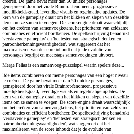
creëren. De game bevat meer dan 50 unieke personages,
geïnspireerd door het virale Brainrot-fenomeen, progressieve
moeilijkheidsgraad, levendige visuals en regelmatige updates. De
kern van de gameplay draait om het klikken en slepen van dezelfde
items om ze samen te voegen. De score-engine draait waarschijnlijk
om het creëren van samenvoegketens, het prioriteren van zeldzame
combinaties en efficiënt bordbeheer. De spelbeschrijving benadrukt
'verslavende gameplay' en 'het testen van strategisch denken en
patroonherkenningsvaardigheden', wat suggereert dat het
maximaliseren van de score inhoudt dat je de evolutie van
personages begrijpt en meerstaps samenvoegingen uitvoert.
Merge Fellas is een samenvoeg-puzzelspel waarin spelers deze...
lfde items combineren om meme-personages van een hoger niveau
te creëren. De game bevat meer dan 50 unieke personages,
geïnspireerd door het virale Brainrot-fenomeen, progressieve
moeilijkheidsgraad, levendige visuals en regelmatige updates. De
kern van de gameplay draait om het klikken en slepen van dezelfde
items om ze samen te voegen. De score-engine draait waarschijnlijk
om het creëren van samenvoegketens, het prioriteren van zeldzame
combinaties en efficiënt bordbeheer. De spelbeschrijving benadrukt
'verslavende gameplay' en 'het testen van strategisch denken en
patroonherkenningsvaardigheden', wat suggereert dat het
maximaliseren van de score inhoudt dat je de evolutie van