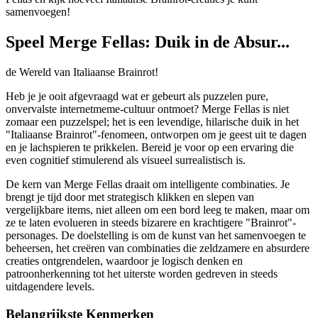
samenvoegen!
Speel Merge Fellas: Duik in de Absur...
de Wereld van Italiaanse Brainrot!
Heb je je ooit afgevraagd wat er gebeurt als puzzelen pure,
onvervalste internetmeme-cultuur ontmoet? Merge Fellas is niet
zomaar een puzzelspel; het is een levendige, hilarische duik in het
"Italiaanse Brainrot"-fenomeen, ontworpen om je geest uit te dagen
en je lachspieren te prikkelen. Bereid je voor op een ervaring die
even cognitief stimulerend als visueel surrealistisch is.
De kern van Merge Fellas draait om intelligente combinaties. Je
brengt je tijd door met strategisch klikken en slepen van
vergelijkbare items, niet alleen om een bord leeg te maken, maar om
ze te laten evolueren in steeds bizarere en krachtigere "Brainrot"-
personages. De doelstelling is om de kunst van het samenvoegen te
beheersen, het creëren van combinaties die zeldzamere en absurdere
creaties ontgrendelen, waardoor je logisch denken en
patroonherkenning tot het uiterste worden gedreven in steeds
uitdagendere levels.
Belangrijkste Kenmerken