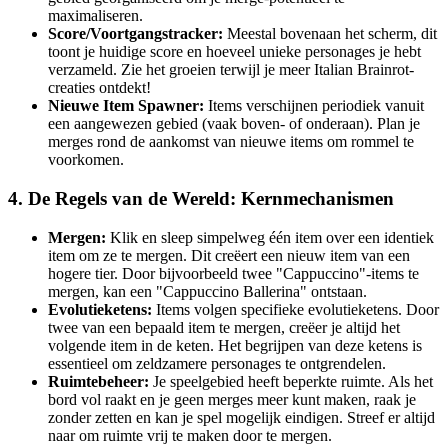
maximaliseren.
Score/Voortgangstracker:
Meestal bovenaan het scherm, dit
toont je huidige score en hoeveel unieke personages je hebt
verzameld. Zie het groeien terwijl je meer Italian Brainrot-
creaties ontdekt!
Nieuwe Item Spawner:
Items verschijnen periodiek vanuit
een aangewezen gebied (vaak boven- of onderaan). Plan je
merges rond de aankomst van nieuwe items om rommel te
voorkomen.
4. De Regels van de Wereld: Kernmechanismen
Mergen:
Klik en sleep simpelweg één item over een identiek
item om ze te mergen. Dit creëert een nieuw item van een
hogere tier. Door bijvoorbeeld twee "Cappuccino"-items te
mergen, kan een "Cappuccino Ballerina" ontstaan.
Evolutieketens:
Items volgen specifieke evolutieketens. Door
twee van een bepaald item te mergen, creëer je altijd het
volgende item in de keten. Het begrijpen van deze ketens is
essentieel om zeldzamere personages te ontgrendelen.
Ruimtebeheer:
Je speelgebied heeft beperkte ruimte. Als het
bord vol raakt en je geen merges meer kunt maken, raak je
zonder zetten en kan je spel mogelijk eindigen. Streef er altijd
naar om ruimte vrij te maken door te mergen.