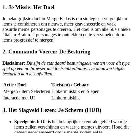
1. Je Missie: Het Doel
Je belangrijkste doel in Merge Fellas is om strategisch vergelijkbare
items te combineren om nieuwe, meer geavanceerde en vaak
absurde meme-personages te creëren. Het doel is om alle 50+ unieke
"Italian Brainrot" personages te ontdekken en te verzamelen door
items progressief te mergen.
2. Commando Voeren: De Besturing
Disclaimer:
Dit zijn de standaard besturingselementen voor dit type
spel op een pc-browser met toetsenbord/muis. De daadwerkelijke
besturing kan iets afwijken.
Actie / Doel
Toets(en) / Gebaar
Mergen / Item Selecteren
Linkermuisklik en Slepen
Interactie met UI
Linkermuisklik
3. Het Slagveld Lezen: Je Scherm (HUD)
Speelgebied:
Dit is het belangrijkste centrale gebied waar je
items zullen verschijnen en waar je merges uitvoert. Houd dit
gebied georganiseerd om je merge-potentieel te