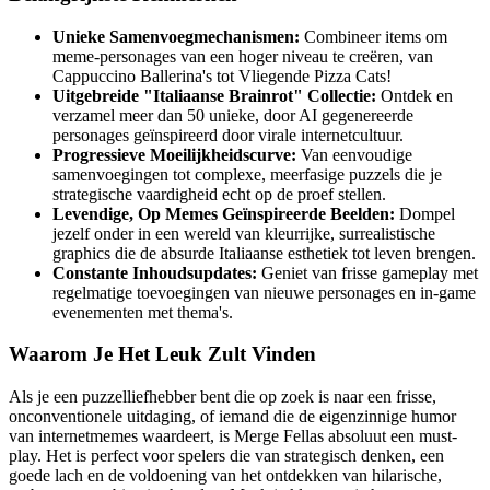
Unieke Samenvoegmechanismen:
Combineer items om
meme-personages van een hoger niveau te creëren, van
Cappuccino Ballerina's tot Vliegende Pizza Cats!
Uitgebreide "Italiaanse Brainrot" Collectie:
Ontdek en
verzamel meer dan 50 unieke, door AI gegenereerde
personages geïnspireerd door virale internetcultuur.
Progressieve Moeilijkheidscurve:
Van eenvoudige
samenvoegingen tot complexe, meerfasige puzzels die je
strategische vaardigheid echt op de proef stellen.
Levendige, Op Memes Geïnspireerde Beelden:
Dompel
jezelf onder in een wereld van kleurrijke, surrealistische
graphics die de absurde Italiaanse esthetiek tot leven brengen.
Constante Inhoudsupdates:
Geniet van frisse gameplay met
regelmatige toevoegingen van nieuwe personages en in-game
evenementen met thema's.
Waarom Je Het Leuk Zult Vinden
Als je een puzzelliefhebber bent die op zoek is naar een frisse,
onconventionele uitdaging, of iemand die de eigenzinnige humor
van internetmemes waardeert, is Merge Fellas absoluut een must-
play. Het is perfect voor spelers die van strategisch denken, een
goede lach en de voldoening van het ontdekken van hilarische,