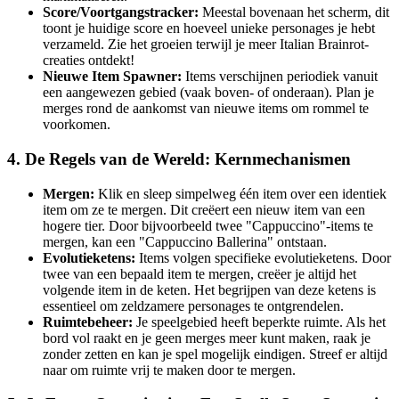
Score/Voortgangstracker:
Meestal bovenaan het scherm, dit
toont je huidige score en hoeveel unieke personages je hebt
verzameld. Zie het groeien terwijl je meer Italian Brainrot-
creaties ontdekt!
Nieuwe Item Spawner:
Items verschijnen periodiek vanuit
een aangewezen gebied (vaak boven- of onderaan). Plan je
merges rond de aankomst van nieuwe items om rommel te
voorkomen.
4. De Regels van de Wereld: Kernmechanismen
Mergen:
Klik en sleep simpelweg één item over een identiek
item om ze te mergen. Dit creëert een nieuw item van een
hogere tier. Door bijvoorbeeld twee "Cappuccino"-items te
mergen, kan een "Cappuccino Ballerina" ontstaan.
Evolutieketens:
Items volgen specifieke evolutieketens. Door
twee van een bepaald item te mergen, creëer je altijd het
volgende item in de keten. Het begrijpen van deze ketens is
essentieel om zeldzamere personages te ontgrendelen.
Ruimtebeheer:
Je speelgebied heeft beperkte ruimte. Als het
bord vol raakt en je geen merges meer kunt maken, raak je
zonder zetten en kan je spel mogelijk eindigen. Streef er altijd
naar om ruimte vrij te maken door te mergen.