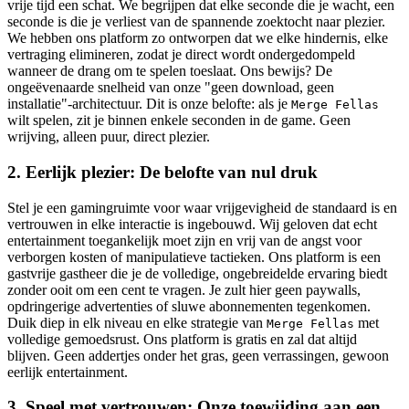
vrije tijd een schat. We begrijpen dat elke seconde die je wacht, een
seconde is die je verliest van de spannende zoektocht naar plezier.
We hebben ons platform zo ontworpen dat we elke hindernis, elke
vertraging elimineren, zodat je direct wordt ondergedompeld
wanneer de drang om te spelen toeslaat. Ons bewijs? De
ongeëvenaarde snelheid van onze "geen download, geen
installatie"-architectuur. Dit is onze belofte: als je
Merge Fellas
wilt spelen, zit je binnen enkele seconden in de game. Geen
wrijving, alleen puur, direct plezier.
2. Eerlijk plezier: De belofte van nul druk
Stel je een gamingruimte voor waar vrijgevigheid de standaard is en
vertrouwen in elke interactie is ingebouwd. Wij geloven dat echt
entertainment toegankelijk moet zijn en vrij van de angst voor
verborgen kosten of manipulatieve tactieken. Ons platform is een
gastvrije gastheer die je de volledige, ongebreidelde ervaring biedt
zonder ooit om een cent te vragen. Je zult hier geen paywalls,
opdringerige advertenties of sluwe abonnementen tegenkomen.
Duik diep in elk niveau en elke strategie van
met
Merge Fellas
volledige gemoedsrust. Ons platform is gratis en zal dat altijd
blijven. Geen addertjes onder het gras, geen verrassingen, gewoon
eerlijk entertainment.
3. Speel met vertrouwen: Onze toewijding aan een