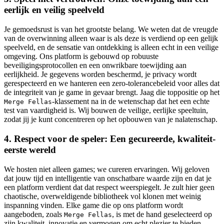
eerlijk en veilig speelveld
Je gemoedsrust is van het grootste belang. We weten dat de vreugde
van de overwinning alleen waar is als deze is verdiend op een gelijk
speelveld, en de sensatie van ontdekking is alleen echt in een veilige
omgeving. Ons platform is gebouwd op robuuste
beveiligingsprotocollen en een onwrikbare toewijding aan
eerlijkheid. Je gegevens worden beschermd, je privacy wordt
gerespecteerd en we hanteren een zero-tolerancebeleid voor alles dat
de integriteit van je game in gevaar brengt. Jaag die toppositie op het
-klassement na in de wetenschap dat het een echte
Merge Fellas
test van vaardigheid is. Wij bouwen de veilige, eerlijke speeltuin,
zodat jij je kunt concentreren op het opbouwen van je nalatenschap.
4. Respect voor de speler: Een gecureerde, kwaliteit-
eerste wereld
We hosten niet alleen games; we cureren ervaringen. Wij geloven
dat jouw tijd en intelligentie van onschatbare waarde zijn en dat je
een platform verdient dat dat respect weerspiegelt. Je zult hier geen
chaotische, overweldigende bibliotheek vol klonen met weinig
inspanning vinden. Elke game die op ons platform wordt
aangeboden, zoals
, is met de hand geselecteerd op
Merge Fellas
zijn kwaliteit, innovatie en vermogen om echt plezier te bieden.