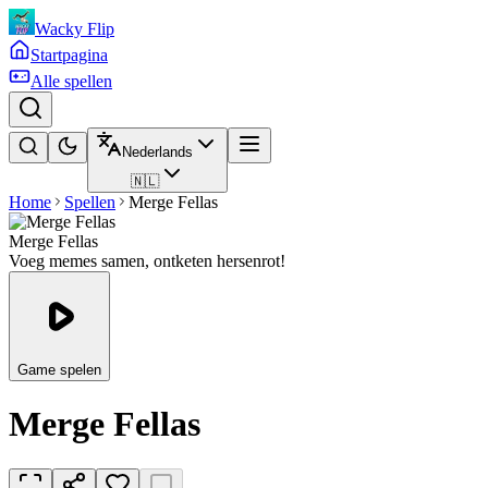
Wacky Flip
Startpagina
Alle spellen
Nederlands
🇳🇱
Home
Spellen
Merge Fellas
Merge Fellas
Voeg memes samen, ontketen hersenrot!
Game spelen
Merge Fellas