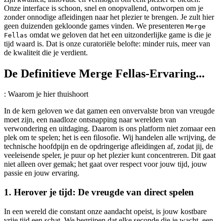
Onze interface is schoon, snel en onopvallend, ontworpen om je
zonder onnodige afleidingen naar het plezier te brengen. Je zult hier
geen duizenden gekloonde games vinden. We presenteren
Merge
omdat we geloven dat het een uitzonderlijke game is die je
Fellas
tijd waard is. Dat is onze curatoriële belofte: minder ruis, meer van
de kwaliteit die je verdient.
De Definitieve Merge Fellas-Ervaring...
: Waarom je hier thuishoort
In de kern geloven we dat gamen een onvervalste bron van vreugde
moet zijn, een naadloze ontsnapping naar werelden van
verwondering en uitdaging. Daarom is ons platform niet zomaar een
plek om te spelen; het is een filosofie. Wij handelen alle wrijving, de
technische hoofdpijn en de opdringerige afleidingen af, zodat jij, de
veeleisende speler, je puur op het plezier kunt concentreren. Dit gaat
niet alleen over gemak; het gaat over respect voor jouw tijd, jouw
passie en jouw ervaring.
1. Herover je tijd: De vreugde van direct spelen
In een wereld die constant onze aandacht opeist, is jouw kostbare
vrije tijd een schat. We begrijpen dat elke seconde die je wacht, een