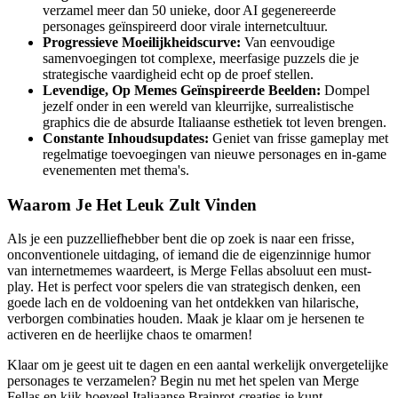
verzamel meer dan 50 unieke, door AI gegenereerde
personages geïnspireerd door virale internetcultuur.
Progressieve Moeilijkheidscurve:
Van eenvoudige
samenvoegingen tot complexe, meerfasige puzzels die je
strategische vaardigheid echt op de proef stellen.
Levendige, Op Memes Geïnspireerde Beelden:
Dompel
jezelf onder in een wereld van kleurrijke, surrealistische
graphics die de absurde Italiaanse esthetiek tot leven brengen.
Constante Inhoudsupdates:
Geniet van frisse gameplay met
regelmatige toevoegingen van nieuwe personages en in-game
evenementen met thema's.
Waarom Je Het Leuk Zult Vinden
Als je een puzzelliefhebber bent die op zoek is naar een frisse,
onconventionele uitdaging, of iemand die de eigenzinnige humor
van internetmemes waardeert, is Merge Fellas absoluut een must-
play. Het is perfect voor spelers die van strategisch denken, een
goede lach en de voldoening van het ontdekken van hilarische,
verborgen combinaties houden. Maak je klaar om je hersenen te
activeren en de heerlijke chaos te omarmen!
Klaar om je geest uit te dagen en een aantal werkelijk onvergetelijke
personages te verzamelen? Begin nu met het spelen van Merge
Fellas en kijk hoeveel Italiaanse Brainrot-creaties je kunt