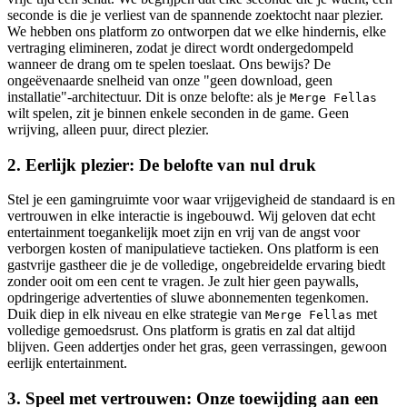
seconde is die je verliest van de spannende zoektocht naar plezier.
We hebben ons platform zo ontworpen dat we elke hindernis, elke
vertraging elimineren, zodat je direct wordt ondergedompeld
wanneer de drang om te spelen toeslaat. Ons bewijs? De
ongeëvenaarde snelheid van onze "geen download, geen
installatie"-architectuur. Dit is onze belofte: als je
Merge Fellas
wilt spelen, zit je binnen enkele seconden in de game. Geen
wrijving, alleen puur, direct plezier.
2. Eerlijk plezier: De belofte van nul druk
Stel je een gamingruimte voor waar vrijgevigheid de standaard is en
vertrouwen in elke interactie is ingebouwd. Wij geloven dat echt
entertainment toegankelijk moet zijn en vrij van de angst voor
verborgen kosten of manipulatieve tactieken. Ons platform is een
gastvrije gastheer die je de volledige, ongebreidelde ervaring biedt
zonder ooit om een cent te vragen. Je zult hier geen paywalls,
opdringerige advertenties of sluwe abonnementen tegenkomen.
Duik diep in elk niveau en elke strategie van
met
Merge Fellas
volledige gemoedsrust. Ons platform is gratis en zal dat altijd
blijven. Geen addertjes onder het gras, geen verrassingen, gewoon
eerlijk entertainment.
3. Speel met vertrouwen: Onze toewijding aan een