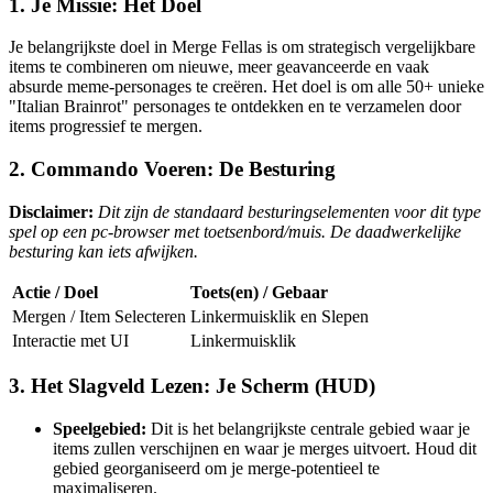
1. Je Missie: Het Doel
Je belangrijkste doel in Merge Fellas is om strategisch vergelijkbare
items te combineren om nieuwe, meer geavanceerde en vaak
absurde meme-personages te creëren. Het doel is om alle 50+ unieke
"Italian Brainrot" personages te ontdekken en te verzamelen door
items progressief te mergen.
2. Commando Voeren: De Besturing
Disclaimer:
Dit zijn de standaard besturingselementen voor dit type
spel op een pc-browser met toetsenbord/muis. De daadwerkelijke
besturing kan iets afwijken.
Actie / Doel
Toets(en) / Gebaar
Mergen / Item Selecteren
Linkermuisklik en Slepen
Interactie met UI
Linkermuisklik
3. Het Slagveld Lezen: Je Scherm (HUD)
Speelgebied:
Dit is het belangrijkste centrale gebied waar je
items zullen verschijnen en waar je merges uitvoert. Houd dit
gebied georganiseerd om je merge-potentieel te
maximaliseren.