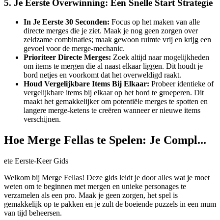
5. Je Eerste Overwinning: Een Snelle Start Strategie
In Je Eerste 30 Seconden:
Focus op het maken van alle
directe merges die je ziet. Maak je nog geen zorgen over
zeldzame combinaties; maak gewoon ruimte vrij en krijg een
gevoel voor de merge-mechanic.
Prioriteer Directe Merges:
Zoek altijd naar mogelijkheden
om items te mergen die al naast elkaar liggen. Dit houdt je
bord netjes en voorkomt dat het overweldigd raakt.
Houd Vergelijkbare Items Bij Elkaar:
Probeer identieke of
vergelijkbare items bij elkaar op het bord te groeperen. Dit
maakt het gemakkelijker om potentiële merges te spotten en
langere merge-ketens te creëren wanneer er nieuwe items
verschijnen.
Hoe Merge Fellas te Spelen: Je Compl...
ete Eerste-Keer Gids
Welkom bij Merge Fellas! Deze gids leidt je door alles wat je moet
weten om te beginnen met mergen en unieke personages te
verzamelen als een pro. Maak je geen zorgen, het spel is
gemakkelijk op te pakken en je zult de boeiende puzzels in een mum
van tijd beheersen.