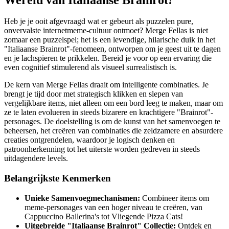
Heb je je ooit afgevraagd wat er gebeurt als puzzelen pure,
onvervalste internetmeme-cultuur ontmoet? Merge Fellas is niet
zomaar een puzzelspel; het is een levendige, hilarische duik in het
"Italiaanse Brainrot"-fenomeen, ontworpen om je geest uit te dagen
en je lachspieren te prikkelen. Bereid je voor op een ervaring die
even cognitief stimulerend als visueel surrealistisch is.
De kern van Merge Fellas draait om intelligente combinaties. Je
brengt je tijd door met strategisch klikken en slepen van
vergelijkbare items, niet alleen om een bord leeg te maken, maar om
ze te laten evolueren in steeds bizarere en krachtigere "Brainrot"-
personages. De doelstelling is om de kunst van het samenvoegen te
beheersen, het creëren van combinaties die zeldzamere en absurdere
creaties ontgrendelen, waardoor je logisch denken en
patroonherkenning tot het uiterste worden gedreven in steeds
uitdagendere levels.
Belangrijkste Kenmerken
Unieke Samenvoegmechanismen:
Combineer items om
meme-personages van een hoger niveau te creëren, van
Cappuccino Ballerina's tot Vliegende Pizza Cats!
Uitgebreide "Italiaanse Brainrot" Collectie:
Ontdek en