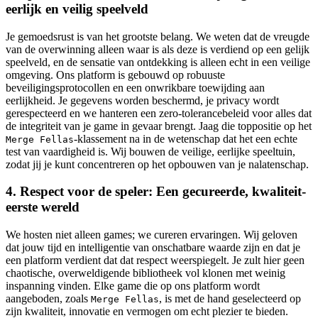
eerlijk en veilig speelveld
Je gemoedsrust is van het grootste belang. We weten dat de vreugde
van de overwinning alleen waar is als deze is verdiend op een gelijk
speelveld, en de sensatie van ontdekking is alleen echt in een veilige
omgeving. Ons platform is gebouwd op robuuste
beveiligingsprotocollen en een onwrikbare toewijding aan
eerlijkheid. Je gegevens worden beschermd, je privacy wordt
gerespecteerd en we hanteren een zero-tolerancebeleid voor alles dat
de integriteit van je game in gevaar brengt. Jaag die toppositie op het
-klassement na in de wetenschap dat het een echte
Merge Fellas
test van vaardigheid is. Wij bouwen de veilige, eerlijke speeltuin,
zodat jij je kunt concentreren op het opbouwen van je nalatenschap.
4. Respect voor de speler: Een gecureerde, kwaliteit-
eerste wereld
We hosten niet alleen games; we cureren ervaringen. Wij geloven
dat jouw tijd en intelligentie van onschatbare waarde zijn en dat je
een platform verdient dat dat respect weerspiegelt. Je zult hier geen
chaotische, overweldigende bibliotheek vol klonen met weinig
inspanning vinden. Elke game die op ons platform wordt
aangeboden, zoals
, is met de hand geselecteerd op
Merge Fellas
zijn kwaliteit, innovatie en vermogen om echt plezier te bieden.