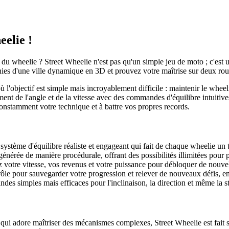
eelie !
du wheelie ? Street Wheelie n'est pas qu'un simple jeu de moto ; c'est un
inies d'une ville dynamique en 3D et prouvez votre maîtrise sur deux rou
l'objectif est simple mais incroyablement difficile : maintenir le wheel
 de l'angle et de la vitesse avec des commandes d'équilibre intuitives.
onstamment votre technique et à battre vos propres records.
stème d'équilibre réaliste et engageant qui fait de chaque wheelie un te
énérée de manière procédurale, offrant des possibilités illimitées pour 
otre vitesse, vos revenus et votre puissance pour débloquer de nouvell
ôle pour sauvegarder votre progression et relever de nouveaux défis, en
s simples mais efficaces pour l'inclinaison, la direction et même la st
 qui adore maîtriser des mécanismes complexes, Street Wheelie est fait s