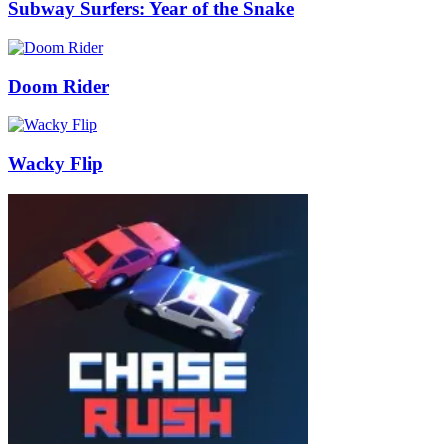
Subway Surfers: Year of the Snake
Doom Rider
Wacky Flip