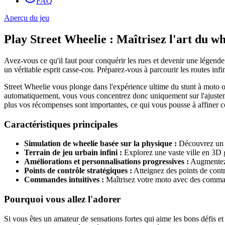
FAQ
Aperçu du jeu
Play Street Wheelie : Maîtrisez l'art du wh
Avez-vous ce qu'il faut pour conquérir les rues et devenir une légende 
un véritable esprit casse-cou. Préparez-vous à parcourir les routes inf
Street Wheelie vous plonge dans l'expérience ultime du stunt à moto où 
automatiquement, vous vous concentrez donc uniquement sur l'ajustement
plus vos récompenses sont importantes, ce qui vous pousse à affiner c
Caractéristiques principales
Simulation de wheelie basée sur la physique :
Découvrez un sy
Terrain de jeu urbain infini :
Explorez une vaste ville en 3D g
Améliorations et personnalisations progressives :
Augmentez v
Points de contrôle stratégiques :
Atteignez des points de contr
Commandes intuitives :
Maîtrisez votre moto avec des commande
Pourquoi vous allez l'adorer
Si vous êtes un amateur de sensations fortes qui aime les bons défis et