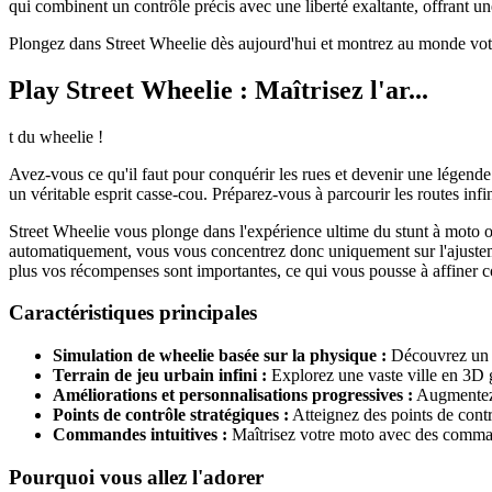
qui combinent un contrôle précis avec une liberté exaltante, offrant une
Plongez dans Street Wheelie dès aujourd'hui et montrez au monde votr
Play Street Wheelie : Maîtrisez l'ar...
t du wheelie !
Avez-vous ce qu'il faut pour conquérir les rues et devenir une légende 
un véritable esprit casse-cou. Préparez-vous à parcourir les routes inf
Street Wheelie vous plonge dans l'expérience ultime du stunt à moto où 
automatiquement, vous vous concentrez donc uniquement sur l'ajustement
plus vos récompenses sont importantes, ce qui vous pousse à affiner c
Caractéristiques principales
Simulation de wheelie basée sur la physique :
Découvrez un sy
Terrain de jeu urbain infini :
Explorez une vaste ville en 3D g
Améliorations et personnalisations progressives :
Augmentez v
Points de contrôle stratégiques :
Atteignez des points de contr
Commandes intuitives :
Maîtrisez votre moto avec des commande
Pourquoi vous allez l'adorer