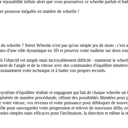
 rejouabilité infinie alors que vous poursuivez ce wheelie parfait et bat
e prouesse inégalée en matière de wheelie !
du wheelie ? Street Wheelie n'est pas qu'un simple jeu de moto ; c'est un
inies d'une ville dynamique en 3D et prouvez votre maîtrise sur deux rou
l'objectif est simple mais incroyablement difficile : maintenir le wheel
 de l'angle et de la vitesse avec des commandes d'équilibre intuitives.
onstamment votre technique et à battre vos propres records.
stème d'équilibre réaliste et engageant qui fait de chaque wheelie un te
énérée de manière procédurale, offrant des possibilités illimitées pour 
otre vitesse, vos revenus et votre puissance pour débloquer de nouvell
ôle pour sauvegarder votre progression et relever de nouveaux défis, en
s simples mais efficaces pour l'inclinaison, la direction et même la st