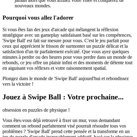
jamais alors que vous affinez votre visée et conquérez de
nouveaux mondes.
Pourquoi vous allez l'adorer
Si vous êtes fan des jeux d'arcade qui mélangent la réflexion
stratégique avec un gameplay satisfaisant basé sur les compétences,
'Swipe Ball' est fait sur mesure pour vous. C'est le jeu parfait pour
ceux qui apprécient le frisson de surmonter un puzzle délicat et la
satisfaction d'un tir parfaitement exécuté. Que vous ayez quelques
minutes à perdre ou des heures pour vous perdre dans un monde de
rebonds, ce jeu offre un plaisir infini et des moments de détente tout
en aiguisant vos réflexes et votre raisonnement spatial.
Plongez dans le monde de 'Swipe Ball' aujourd'hui et rebondissez
vers la victoire !
Jouez à Swipe Ball : Votre prochaine...
obsession en puzzles de physique !
Vous êtes-vous déjà retrouvé à fixer un mur, vous demandant
comment un rebond parfaitement visé pourrait résoudre tous vos
problèmes ? 'Swipe Ball' prend cette pensée et la transforme en un
jeu de puzzle d'arcade incroyablement addictif, basé sur la physique,