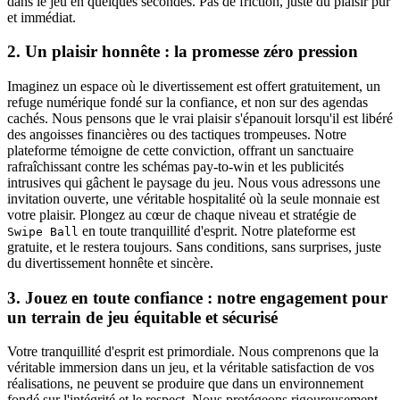
dans le jeu en quelques secondes. Pas de friction, juste du plaisir pur
et immédiat.
2. Un plaisir honnête : la promesse zéro pression
Imaginez un espace où le divertissement est offert gratuitement, un
refuge numérique fondé sur la confiance, et non sur des agendas
cachés. Nous pensons que le vrai plaisir s'épanouit lorsqu'il est libéré
des angoisses financières ou des tactiques trompeuses. Notre
plateforme témoigne de cette conviction, offrant un sanctuaire
rafraîchissant contre les schémas pay-to-win et les publicités
intrusives qui gâchent le paysage du jeu. Nous vous adressons une
invitation ouverte, une véritable hospitalité où la seule monnaie est
votre plaisir. Plongez au cœur de chaque niveau et stratégie de
en toute tranquillité d'esprit. Notre plateforme est
Swipe Ball
gratuite, et le restera toujours. Sans conditions, sans surprises, juste
du divertissement honnête et sincère.
3. Jouez en toute confiance : notre engagement pour
un terrain de jeu équitable et sécurisé
Votre tranquillité d'esprit est primordiale. Nous comprenons que la
véritable immersion dans un jeu, et la véritable satisfaction de vos
réalisations, ne peuvent se produire que dans un environnement
fondé sur l'intégrité et le respect. Nous protégeons rigoureusement