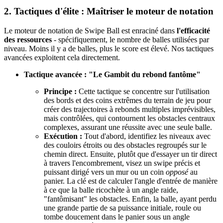
2. Tactiques d'élite : Maîtriser le moteur de notation
Le moteur de notation de Swipe Ball est enraciné dans
l'efficacité
des ressources
- spécifiquement, le nombre de balles utilisées par
niveau. Moins il y a de balles, plus le score est élevé. Nos tactiques
avancées exploitent cela directement.
Tactique avancée : "Le Gambit du rebond fantôme"
Principe :
Cette tactique se concentre sur l'utilisation
des bords et des coins extrêmes du terrain de jeu pour
créer des trajectoires à rebonds multiples imprévisibles,
mais contrôlées, qui contournent les obstacles centraux
complexes, assurant une réussite avec une seule balle.
Exécution :
Tout d'abord, identifiez les niveaux avec
des couloirs étroits ou des obstacles regroupés sur le
chemin direct. Ensuite, plutôt que d'essayer un tir direct
à travers l'encombrement, visez un swipe précis et
puissant dirigé vers un mur ou un coin
opposé
au
panier. La clé est de calculer l'angle d'entrée de manière
à ce que la balle ricochète à un angle raide,
"fantômisant" les obstacles. Enfin, la balle, ayant perdu
une grande partie de sa puissance initiale, roule ou
tombe doucement dans le panier sous un angle