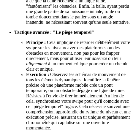
à ce que la balle ricochète à un angle raide,
"fantômisant" les obstacles. Enfin, la balle, ayant perdu
une grande partie de sa puissance initiale, roule ou
tombe doucement dans le panier sous un angle
inattendu, ne nécessitant souvent qu'une seule tentative.
Tactique avancée : "Le piège temporel"
Principe :
Cela implique de retarder délibérément votre
swipe sur les niveaux avec des plateformes ou des
obstacles en mouvement, non pas pour les frapper
directement, mais pour utiliser leur
absence
ou leur
alignement
à un moment critique pour créer un chemin
clair et unique.
Exécution :
Observez les schémas de mouvement de
tous les éléments dynamiques. Identifiez la fenêtre
précise où une plateforme mobile crée un pont
temporaire, ou un obstacle dégage une ligne de mire.
Résistez à l'envie de tirer immédiatement. Au lieu de
cela, synchronisez votre swipe pour qu'il coïncide avec
ce "piège temporel" fugace. Cela nécessite souvent une
compréhension approfondie du rythme du niveau et une
exécution précise, assurant un tir unique et parfaitement
chronométré qui capitalise sur une ouverture
momentanée.