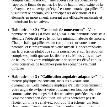
compris chaque rebond, l'interaction avec les obstacles et
l'approche finale du panier. Le jeu de haut niveau exige de la
prévoyance ; un swipe précipité est une tentative gaspillée. En
visualisant le chemin, vous anticipez les déviations et les
éléments en mouvement, assurant une efficacité maximale et
minimisant les tentatives.
Habitude d'or 2 : "Économie de mouvement"
- Votre
nombre de balles est votre sang vital. Cette habitude consiste à
atteindre l'objectif avec le nombre minimum absolu de lancers.
Chaque balle gaspillée est un coup direct sur votre score
potentiel et la progression de votre niveau. Concentrez-vous
sur la précision plutôt que sur la puissance, et sur les rebonds
complexes plutôt que sur les tirs directs. Moins vous utilisez
de balles, plus votre multiplicateur de score est élevé et plus
vous conservez de tentatives pour les scénarios vraiment
difficiles.
Habitude d'or 3 : "Calibration angulaire adaptative"
- Le
moteur physique est constant, mais les niveaux sont
dynamiques. Cette habitude implique d'ajuster constamment
votre angle de swipe et votre puissance en fonction des
commentaires en temps réel des tentatives précédentes et de
l'environnement en évolution. Ne vous contentez pas de
répéter un tir raté ; analysez
pourquoi
il a échoué. Un léger
changement d'angle, un peu plus de puissance ou un swipe