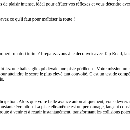
les de plaisir intense, idéal pour affûter vos réflexes et vous détendre a
z ce qu'il faut pour maîtriser la route !
quérir un défi infini ? Préparez-vous à le découvrir avec Tap Road, la
ôlez une balle agile qui dévale une piste périlleuse. Votre mission uni
ur atteindre le score le plus élevé tant convoité. C'est un test de comp
de.
ticipation. Alors que votre balle avance automatiquement, vous devrez 
en constante évolution. La piste elle-même est un personnage, lançant c
 route à venir et à réagir instantanément, transformant les collisions po