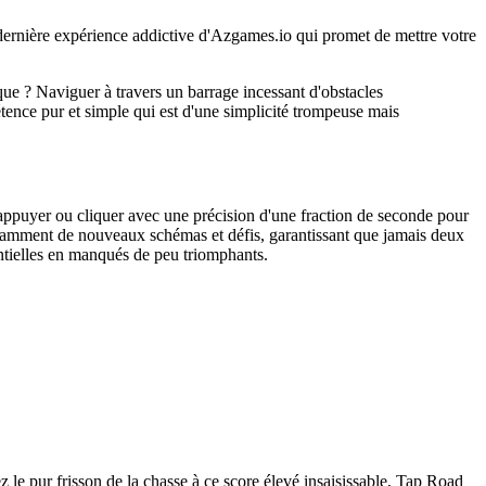
 dernière expérience addictive d'Azgames.io qui promet de mettre votre
que ? Naviguer à travers un barrage incessant d'obstacles
étence pur et simple qui est d'une simplicité trompeuse mais
appuyer ou cliquer avec une précision d'une fraction de seconde pour
onstamment de nouveaux schémas et défis, garantissant que jamais deux
tentielles en manqués de peu triomphants.
z le pur frisson de la chasse à ce score élevé insaisissable, Tap Road