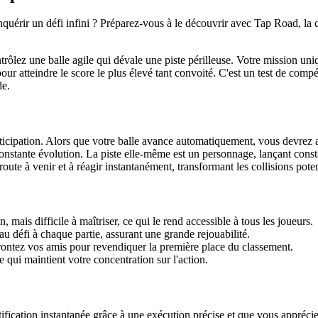
quérir un défi infini ? Préparez-vous à le découvrir avec Tap Road, la
ôlez une balle agile qui dévale une piste périlleuse. Votre mission uni
ur atteindre le score le plus élevé tant convoité. C'est un test de comp
de.
ticipation. Alors que votre balle avance automatiquement, vous devrez 
en constante évolution. La piste elle-même est un personnage, lançant c
 route à venir et à réagir instantanément, transformant les collisions po
 mais difficile à maîtriser, ce qui le rend accessible à tous les joueurs.
 défi à chaque partie, assurant une grande rejouabilité.
rontez vos amis pour revendiquer la première place du classement.
 qui maintient votre concentration sur l'action.
ification instantanée grâce à une exécution précise et que vous apprécie