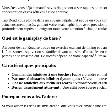
Vous êtes-vous déjà demandé si vos doigts sont assez rapides pour con
concentration et vos réflexes à rude épreuve.
Tap Road vous plonge dans un voyage palpitant et risqué où vous contr
astucieusement placés, guidant votre avatar sphérique avec précision po
profondément captivant, exigeant toute votre attention à chaque roula
Quel est le gameplay de base ?
Au cœur de Tap Road se trouve un exercice exaltant de timing et d'an
la faire sauter, esquiver ou se faufiler devant une série d'obstacles 
parties ne se ressemblent. Le succès dépend de votre capacité à lire la
Caractéristiques principales
Commandes intuitives à une touche :
Facile à prendre en main,
Parcours d'obstacles infinis et dynamiques :
Vivez un nouveau
Chasse addictive aux meilleurs scores :
Affrontez-vous et aff
Design visuellement attrayant :
Une esthétique épurée et claire
Pourquoi vous allez l'adorer
Si vous aimez les défis de style arcade, que vous avez envie d'une grat