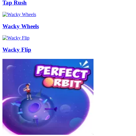
Tap Rush
Wacky Wheels
Wacky Flip