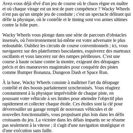
Avez-vous déjà rêvé d'un jeu de course où le chaos règne en maître
et où chaque virage est un test de pure compétence ? Wacky Wheels
n'est pas qu'un simple jeu de conduite ; c'est un spectacle délirant qui
défie la physique, où le contrôle et le timing sont vos armes ultimes
contre la folie pure.
Wacky Wheels vous plonge dans une série de parcours d'obstacles
insensés, où l'environnement lui-même est votre adversaire le plus
redoutable. Oubliez les circuits de course conventionnels ; ici, vous
naviguerez sur des plateformes basculantes, esquiverez des marteaux
oscillants et vous lancerez sur des rampes périlleuses. C'est une
course à haute octane contre la montre, exigeant des dérapages
précis et des manœuvres magistrales pour conquérir des pistes
comme Bumper Bonanza, Dungeon Dash et Space Run.
À la base, Wacky Wheels consiste à maîtriser l'art du dérapage
contrôlé et des boosts parfaitement synchronisés. Vous réagirez
constamment à la physique imprévisible de chaque piste, en
poussant votre véhicule à ses limites pour atteindre l'objectif plus
rapidement et collecter chaque étoile. Ces étoiles sont la clé pour
déverrouiller un garage rempli de nouveaux véhicules et de
nouvelles fonctionnalités, vous propulsant plus loin dans les défis
croissants du jeu. La victoire dans les délais impartis ne se résume
pas seulement à la vitesse ; il s'agit d'une navigation stratégique et
d'une exécution sans faille.