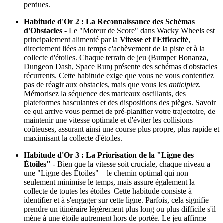
perdues.
Habitude d'Or 2 : La Reconnaissance des Schémas
d'Obstacles
- Le "Moteur de Score" dans Wacky Wheels est
principalement alimenté par la
Vitesse et l'Efficacité
,
directement liées au temps d'achèvement de la piste et à la
collecte d'étoiles. Chaque terrain de jeu (Bumper Bonanza,
Dungeon Dash, Space Run) présente des schémas d'obstacles
récurrents. Cette habitude exige que vous ne vous contentiez
pas de réagir aux obstacles, mais que vous les
anticipiez
.
Mémorisez la séquence des marteaux oscillants, des
plateformes basculantes et des dispositions des pièges. Savoir
ce qui arrive vous permet de pré-planifier votre trajectoire, de
maintenir une vitesse optimale et d'éviter les collisions
coûteuses, assurant ainsi une course plus propre, plus rapide et
maximisant la collecte d'étoiles.
Habitude d'Or 3 : La Priorisation de la "Ligne des
Étoiles"
- Bien que la vitesse soit cruciale, chaque niveau a
une "Ligne des Étoiles" – le chemin optimal qui non
seulement minimise le temps, mais assure également la
collecte de toutes les étoiles. Cette habitude consiste à
identifier et à s'engager sur cette ligne. Parfois, cela signifie
prendre un itinéraire légèrement plus long ou plus difficile s'il
mène à une étoile autrement hors de portée. Le jeu affirme