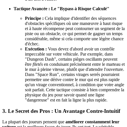
Tactique Avancée : Le "Bypass à Risque Calculé"
Principe :
Cela implique d'identifier des séquences
d'obstacles spécifiques où une manœuvre à haut risque
et à haute récompense peut contourner un segment de la
piste ou un obstacle, ce qui permet de gagner un temps
considérable, même si cela comporte une légère chance
d'échec.
Exécution :
Vous devez d'abord avoir un contrôle
impeccable sur votre véhicule. Par exemple, dans
"Dungeon Dash", certains pièges oscillants peuvent
être
filetés
en conduisant précisément entre le marteau et
le mur à pleine vitesse, plutôt que d'attendre l'ouverture.
Dans "Space Run", certains virages serrés pourraient
permettre une dérive contre le mur qui est plus rapide
qu'un virage conventionnel, à condition que votre angle
soit parfait. Cette tactique consiste à bien comprendre la
physique du jeu pour savoir quand une ligne
"dangereuse" est en fait la ligne la plus rapide.
3. Le Secret des Pros : Un Avantage Contre-Intuitif
La plupart des joueurs pensent que
améliorer constamment leur
voiture
est la meilleure façon de jouer. Ils ont tort. Le véritable