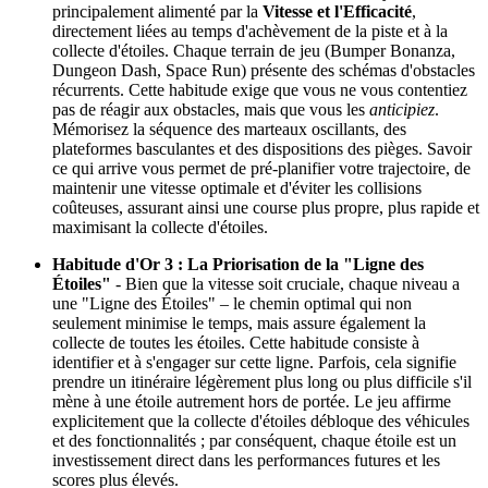
principalement alimenté par la
Vitesse et l'Efficacité
,
directement liées au temps d'achèvement de la piste et à la
collecte d'étoiles. Chaque terrain de jeu (Bumper Bonanza,
Dungeon Dash, Space Run) présente des schémas d'obstacles
récurrents. Cette habitude exige que vous ne vous contentiez
pas de réagir aux obstacles, mais que vous les
anticipiez
.
Mémorisez la séquence des marteaux oscillants, des
plateformes basculantes et des dispositions des pièges. Savoir
ce qui arrive vous permet de pré-planifier votre trajectoire, de
maintenir une vitesse optimale et d'éviter les collisions
coûteuses, assurant ainsi une course plus propre, plus rapide et
maximisant la collecte d'étoiles.
Habitude d'Or 3 : La Priorisation de la "Ligne des
Étoiles"
- Bien que la vitesse soit cruciale, chaque niveau a
une "Ligne des Étoiles" – le chemin optimal qui non
seulement minimise le temps, mais assure également la
collecte de toutes les étoiles. Cette habitude consiste à
identifier et à s'engager sur cette ligne. Parfois, cela signifie
prendre un itinéraire légèrement plus long ou plus difficile s'il
mène à une étoile autrement hors de portée. Le jeu affirme
explicitement que la collecte d'étoiles débloque des véhicules
et des fonctionnalités ; par conséquent, chaque étoile est un
investissement direct dans les performances futures et les
scores plus élevés.