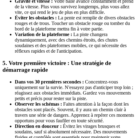
Gravité et vitesse :
Votre balle avance constamment et prend
de la vitesse. Plus vous survivez longtemps, plus vous allez
vite, ce qui rend le jeu de plus en plus difficile.
Éviter les obstacles :
La pente est remplie de divers obstacles
rouges et de trous. Toucher un obstacle rouge ou tomber du
bord de la plateforme mettra fin à votre partie.
Variation de la plateforme :
La piste changera
dynamiquement, avec des chemins étroits, des chutes
soudaines et des plateformes mobiles, ce qui nécessite des
réflexes rapides et de l'anticipation.
5. Votre première victoire : Une stratégie de
démarrage rapide
Dans vos 30 premières secondes :
Concentrez-vous
uniquement sur la survie. N'essayez pas d'anticiper trop loin ;
réagissez aux obstacles immédiats. Gardez vos mouvements
petits et précis pour rester sur la piste.
Observer les schémas :
Faites attention à la façon dont les
obstacles sont placés. Souvent, il y aura un chemin clair à
travers une série de dangers. Apprenez à repérer ces moments
opportuns pour vous faufiler en toute sécurité.
Direction en douceur :
Évitez les virages brusques et
soudains, sauf si absolument nécessaire. Des mouvements
fluides et contrôlés sont essentiels pour maintenir votre