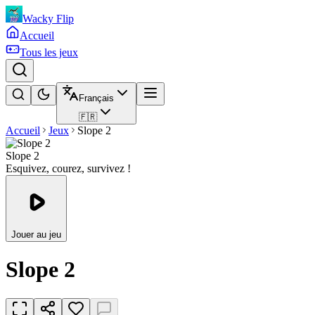
Wacky Flip
Accueil
Tous les jeux
Français
🇫🇷
Accueil
Jeux
Slope 2
Slope 2
Esquivez, courez, survivez !
Jouer au jeu
Slope 2