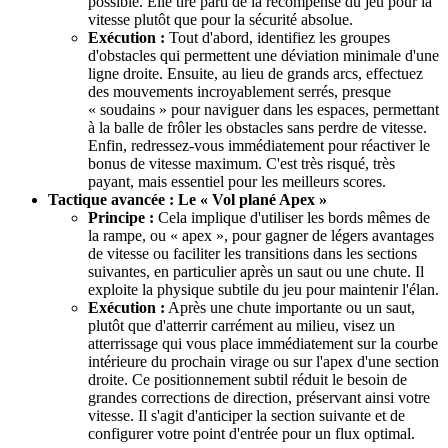
possible. Elle tire parti de la récompense du jeu pour la
vitesse plutôt que pour la sécurité absolue.
Exécution :
Tout d'abord, identifiez les groupes
d'obstacles qui permettent une déviation minimale d'une
ligne droite. Ensuite, au lieu de grands arcs, effectuez
des mouvements incroyablement serrés, presque
« soudains » pour naviguer dans les espaces, permettant
à la balle de frôler les obstacles sans perdre de vitesse.
Enfin, redressez-vous immédiatement pour réactiver le
bonus de vitesse maximum. C'est très risqué, très
payant, mais essentiel pour les meilleurs scores.
Tactique avancée : Le « Vol plané Apex »
Principe :
Cela implique d'utiliser les bords mêmes de
la rampe, ou « apex », pour gagner de légers avantages
de vitesse ou faciliter les transitions dans les sections
suivantes, en particulier après un saut ou une chute. Il
exploite la physique subtile du jeu pour maintenir l'élan.
Exécution :
Après une chute importante ou un saut,
plutôt que d'atterrir carrément au milieu, visez un
atterrissage qui vous place immédiatement sur la courbe
intérieure du prochain virage ou sur l'apex d'une section
droite. Ce positionnement subtil réduit le besoin de
grandes corrections de direction, préservant ainsi votre
vitesse. Il s'agit d'anticiper la section suivante et de
configurer votre point d'entrée pour un flux optimal.