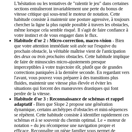
L'hésitation ou les tentatives de "ralentir le jeu" dans certaines
sections entraîneront invariablement une perte du bonus de
vitesse critique qui sous-tend le moteur de notation. Cette
habitude consiste à maintenir une posture agressive, à toujours
chercher la ligne la plus rapide possible à travers les obstacles,
même lorsque cela semble risqué. Il s'agit de faire confiance à
votre instinct et de vous engager dans le flux.
Habitude d'or 2 : Micro-correction, macro-vision
- Bien
que votre attention immédiate soit axée sur l'esquive du
prochain obstacle, la véritable maîtrise vient de l'anticipation
des
deux ou trois prochains
obstacles. Cette habitude implique
de faire de minuscules micro-ajustements presque
imperceptibles à votre trajectoire
tôt
, plutôt que de grandes
corrections paniquées à la dernière seconde. En regardant vers
l'avant, vous pouvez vous préparer à des transitions plus
fluides, maintenir une vitesse plus élevée et éviter les
situations qui forcent des manœuvres drastiques qui font
perdre de la vitesse.
Habitude d'or 3 : Reconnaissance de schémas et rappel
adaptatif
- Bien que Slope 2 propose une génération
dynamique, certains archétypes d'obstacles et mini-séquences
se répètent. Cette habitude consiste à identifier rapidement ces
schémas et à se souvenir du chemin optimal. Le « moteur de
notation » du jeu récompense une navigation propre et
efficace. Reconnaître un piège familier vous permet de