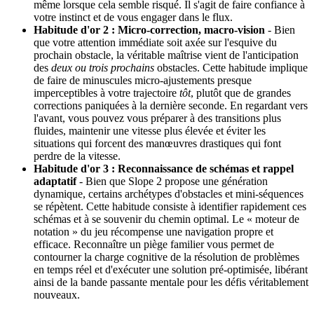
même lorsque cela semble risqué. Il s'agit de faire confiance à
votre instinct et de vous engager dans le flux.
Habitude d'or 2 : Micro-correction, macro-vision
- Bien
que votre attention immédiate soit axée sur l'esquive du
prochain obstacle, la véritable maîtrise vient de l'anticipation
des
deux ou trois prochains
obstacles. Cette habitude implique
de faire de minuscules micro-ajustements presque
imperceptibles à votre trajectoire
tôt
, plutôt que de grandes
corrections paniquées à la dernière seconde. En regardant vers
l'avant, vous pouvez vous préparer à des transitions plus
fluides, maintenir une vitesse plus élevée et éviter les
situations qui forcent des manœuvres drastiques qui font
perdre de la vitesse.
Habitude d'or 3 : Reconnaissance de schémas et rappel
adaptatif
- Bien que Slope 2 propose une génération
dynamique, certains archétypes d'obstacles et mini-séquences
se répètent. Cette habitude consiste à identifier rapidement ces
schémas et à se souvenir du chemin optimal. Le « moteur de
notation » du jeu récompense une navigation propre et
efficace. Reconnaître un piège familier vous permet de
contourner la charge cognitive de la résolution de problèmes
en temps réel et d'exécuter une solution pré-optimisée, libérant
ainsi de la bande passante mentale pour les défis véritablement
nouveaux.