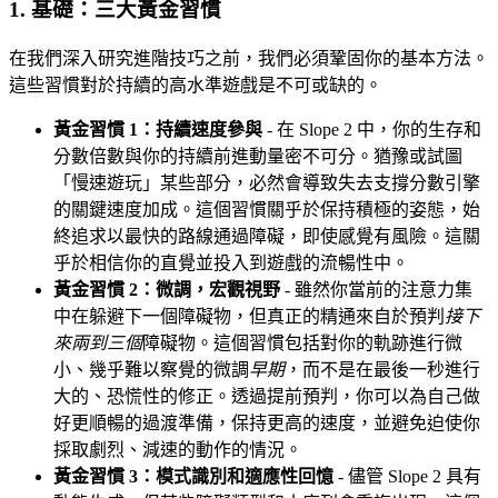
1. 基礎：三大黃金習慣
在我們深入研究進階技巧之前，我們必須鞏固你的基本方法。
這些習慣對於持續的高水準遊戲是不可或缺的。
黃金習慣 1：持續速度參與
- 在 Slope 2 中，你的生存和
分數倍數與你的持續前進動量密不可分。猶豫或試圖
「慢速遊玩」某些部分，必然會導致失去支撐分數引擎
的關鍵速度加成。這個習慣關乎於保持積極的姿態，始
終追求以最快的路線通過障礙，即使感覺有風險。這關
乎於相信你的直覺並投入到遊戲的流暢性中。
黃金習慣 2：微調，宏觀視野
- 雖然你當前的注意力集
中在躲避下一個障礙物，但真正的精通來自於預判
接下
來兩到三個
障礙物。這個習慣包括對你的軌跡進行微
小、幾乎難以察覺的微調
早期
，而不是在最後一秒進行
大的、恐慌性的修正。透過提前預判，你可以為自己做
好更順暢的過渡準備，保持更高的速度，並避免迫使你
採取劇烈、減速的動作的情況。
黃金習慣 3：模式識別和適應性回憶
- 儘管 Slope 2 具有