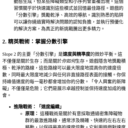
動態生成，但某些障礙類型和小序列會重複出現。這個
習慣關乎於快速識別這些模式並回憶最佳路徑。遊戲的
「分數引擎」獎勵乾淨、高效的導航。識別熟悉的陷阱
可以讓你繞過實時解決問題的認知負擔，並執行預優化
的解決方案，為真正的新挑戰騰出更多精力。
2. 精英戰術：掌握分數引擎
Slope 2 的主要「分數引擎」是
速度與精準度
的微妙平衡。這
不僅僅是關於生存；而是關於
你如何
生存。遊戲隱含地獎勵積
極、乾淨的路線，這些路線可以最大限度地提高你的速度倍
數，同時最大限度地減少與任何非直接路徑表面的接觸。你保
持峰值速度的每一毫秒都會增加你的分數。「令人興奮的新障
礙」不僅僅是危險；它們是展示卓越控制並保持速度加成的機
會。
進階戰術：「速度編織」
原理：
這種戰術是關於有意採取通過密集障礙物
群的最激進路線，通常涉及精確、快速的左右左右
移動，以保持最高的速度倍數。它利用遊戲對速度