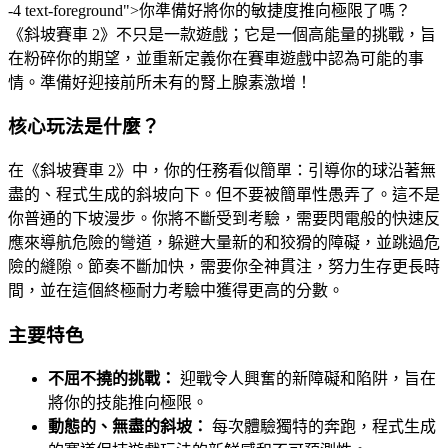
-4 text-foreground">你準備好將你的敏捷度推向極限了嗎？
《斜坡賽車 2》不只是一款遊戲；它是一個高能量的挑戰，旨
在粉碎你的期望，並重新定義你在賽車遊戲中認為可能的事
情。準備好迎接前所未有的腎上腺素激增！
核心玩法是什麼？
在《斜坡賽車 2》中，你的任務看似簡單：引導你的球沿著無
盡的、程式生成的斜坡向下。但不要被簡單性愚弄了。這不是
你普通的下坡漫步。你將不斷受到考驗，需要閃電般的快速反
應來導航危險的彎道，躲避大量新的和狡猾的障礙，並跳過危
險的縫隙。節奏不斷加快，需要你全神貫注，努力生存更長時
間，並在這個終極耐力考驗中獲得更高的分數。
主要特色
不屈不撓的挑戰：
迎戰令人興奮的新障礙和陷阱，旨在
將你的技能推向極限。
動態的、無盡的斜坡：
每次體驗獨特的奔跑，程式生成