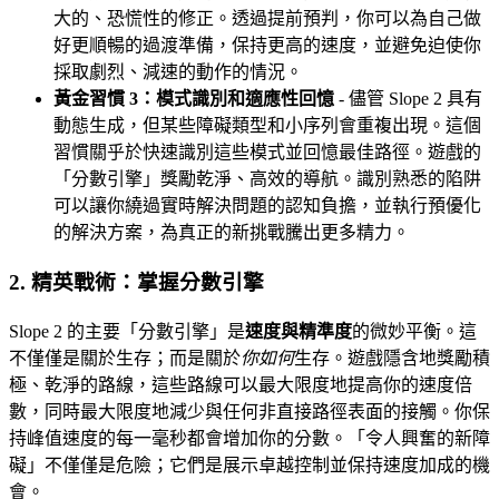
大的、恐慌性的修正。透過提前預判，你可以為自己做
好更順暢的過渡準備，保持更高的速度，並避免迫使你
採取劇烈、減速的動作的情況。
黃金習慣 3：模式識別和適應性回憶
- 儘管 Slope 2 具有
動態生成，但某些障礙類型和小序列會重複出現。這個
習慣關乎於快速識別這些模式並回憶最佳路徑。遊戲的
「分數引擎」獎勵乾淨、高效的導航。識別熟悉的陷阱
可以讓你繞過實時解決問題的認知負擔，並執行預優化
的解決方案，為真正的新挑戰騰出更多精力。
2. 精英戰術：掌握分數引擎
Slope 2 的主要「分數引擎」是
速度與精準度
的微妙平衡。這
不僅僅是關於生存；而是關於
你如何
生存。遊戲隱含地獎勵積
極、乾淨的路線，這些路線可以最大限度地提高你的速度倍
數，同時最大限度地減少與任何非直接路徑表面的接觸。你保
持峰值速度的每一毫秒都會增加你的分數。「令人興奮的新障
礙」不僅僅是危險；它們是展示卓越控制並保持速度加成的機
會。