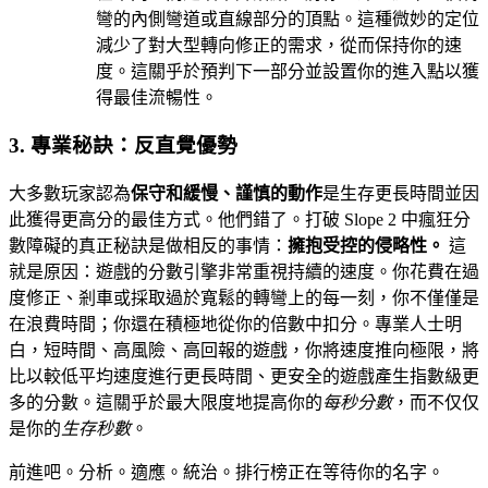
彎的內側彎道或直線部分的頂點。這種微妙的定位
減少了對大型轉向修正的需求，從而保持你的速
度。這關乎於預判下一部分並設置你的進入點以獲
得最佳流暢性。
3. 專業秘訣：反直覺優勢
大多數玩家認為
保守和緩慢、謹慎的動作
是生存更長時間並因
此獲得更高分的最佳方式。他們錯了。打破 Slope 2 中瘋狂分
數障礙的真正秘訣是做相反的事情：
擁抱受控的侵略性。
這
就是原因：遊戲的分數引擎非常重視持續的速度。你花費在過
度修正、剎車或採取過於寬鬆的轉彎上的每一刻，你不僅僅是
在浪費時間；你還在積極地從你的倍數中扣分。專業人士明
白，短時間、高風險、高回報的遊戲，你將速度推向極限，將
比以較低平均速度進行更長時間、更安全的遊戲產生指數級更
多的分數。這關乎於最大限度地提高你的
每秒分數
，而不仅仅
是你的
生存秒數
。
前進吧。分析。適應。統治。排行榜正在等待你的名字。