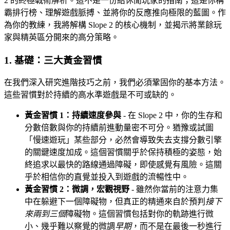
2 的終極戰術解析。這不是一份給休閒玩家的指南；這是你稱
霸排行榜、理解遊戲脈搏、並將你的反應推向極限的藍圖。作
為你的教練，我將解構 Slope 2 的核心機制，並揭示將業餘玩
家與精英區分開來的高分策略。
1. 基礎：三大黃金習慣
在我們深入研究進階技巧之前，我們必須鞏固你的基本方法。
這些習慣對於持續的高水準遊戲是不可或缺的。
黃金習慣 1：持續速度參與
- 在 Slope 2 中，你的生存和
分數倍數與你的持續前進動量密不可分。猶豫或試圖
「慢速遊玩」某些部分，必然會導致失去支撐分數引擎
的關鍵速度加成。這個習慣關乎於保持積極的姿態，始
終追求以最快的路線通過障礙，即使感覺有風險。這關
乎於相信你的直覺並投入到遊戲的流暢性中。
黃金習慣 2：微調，宏觀視野
- 雖然你當前的注意力集
中在躲避下一個障礙物，但真正的精通來自於預判
接下
來兩到三個
障礙物。這個習慣包括對你的軌跡進行微
小、幾乎難以察覺的微調
早期
，而不是在最後一秒進行