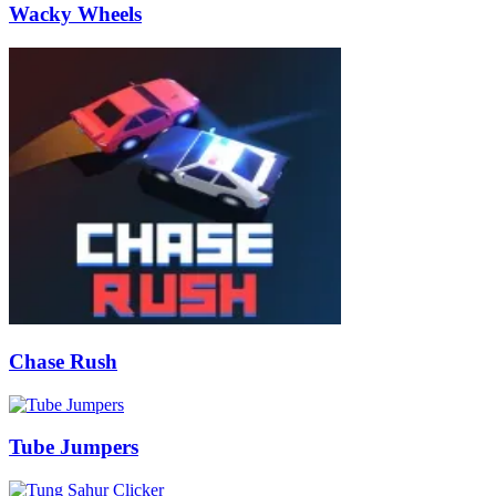
Wacky Wheels
Chase Rush
Tube Jumpers