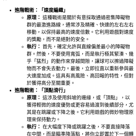
進階戰術：「速度編織」
原理：
這種戰術是關於有意採取通過密集障礙物
群的最激進路線，通常涉及精確、快速的左右左右
移動，以保持最高的速度倍數。它利用遊戲對速度
的獎勵，而不是絕對的安全。
執行：
首先，確定允許與直線偏差最小的障礙物
群。然後，不要使用寬弧，而是執行極其緊湊、幾
乎「猛烈」的動作來穿越間隙，讓球可以擦過障礙
物而不會失去動力。最後，立即拉直以重新參與最
大速度加成。這具有高風險、高回報的特性，但對
於獲得高分至關重要。
進階戰術：「頂點滑行」
原理：
這涉及使用斜坡的邊緣，或「頂點」，以
獲得輕微的速度優勢或更容易過渡到後續部分，尤
其是在跳躍或下降之後。它利用遊戲的微妙物理原
理來保持動力。
執行：
在大幅度下降或跳躍之後，不要直接降落
在中間，而是瞄準降落點，將你立即置於下一個轉