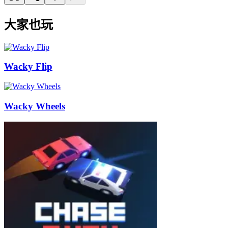
大家也玩
Wacky Flip
Wacky Wheels