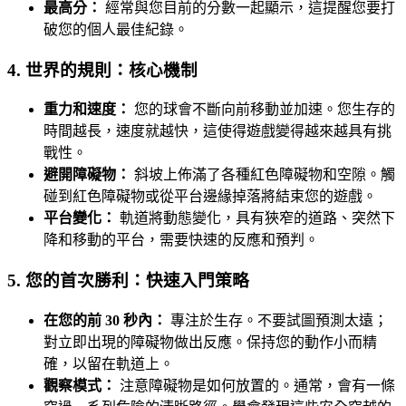
最高分：
經常與您目前的分數一起顯示，這提醒您要打
破您的個人最佳紀錄。
4. 世界的規則：核心機制
重力和速度：
您的球會不斷向前移動並加速。您生存的
時間越長，速度就越快，這使得遊戲變得越來越具有挑
戰性。
避開障礙物：
斜坡上佈滿了各種紅色障礙物和空隙。觸
碰到紅色障礙物或從平台邊緣掉落將結束您的遊戲。
平台變化：
軌道將動態變化，具有狹窄的道路、突然下
降和移動的平台，需要快速的反應和預判。
5. 您的首次勝利：快速入門策略
在您的前 30 秒內：
專注於生存。不要試圖預測太遠；
對立即出現的障礙物做出反應。保持您的動作小而精
確，以留在軌道上。
觀察模式：
注意障礙物是如何放置的。通常，會有一條