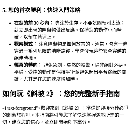
5. 您的首次勝利：快速入門策略
在您的前 30 秒內：
專注於生存。不要試圖預測太遠；
對立即出現的障礙物做出反應。保持您的動作小而精
確，以留在軌道上。
觀察模式：
注意障礙物是如何放置的。通常，會有一條
穿過一系列危險的清晰路徑。學會發現這些安全穿越的
絕佳時機。
輕柔的轉向：
避免急劇、突然的轉彎，除非絕對必要。
平穩、受控的動作是保持平衡並避免超出平台邊緣的關
鍵，尤其是在您的速度增加時。
如何玩《斜坡 2》：您的完整新手指南
-4 text-foreground">歡迎來到《斜坡 2》！準備好迎接分秒必爭
的刺激旅程吧。本指南將引導您了解快速掌握遊戲所需的一
切，建立您的信心，並立即開始創下高分。