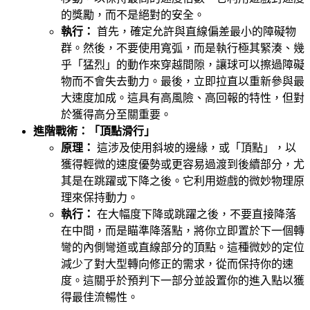
的獎勵，而不是絕對的安全。
執行：
首先，確定允許與直線偏差最小的障礙物
群。然後，不要使用寬弧，而是執行極其緊湊、幾
乎「猛烈」的動作來穿越間隙，讓球可以擦過障礙
物而不會失去動力。最後，立即拉直以重新參與最
大速度加成。這具有高風險、高回報的特性，但對
於獲得高分至關重要。
進階戰術：「頂點滑行」
原理：
這涉及使用斜坡的邊緣，或「頂點」，以
獲得輕微的速度優勢或更容易過渡到後續部分，尤
其是在跳躍或下降之後。它利用遊戲的微妙物理原
理來保持動力。
執行：
在大幅度下降或跳躍之後，不要直接降落
在中間，而是瞄準降落點，將你立即置於下一個轉
彎的內側彎道或直線部分的頂點。這種微妙的定位
減少了對大型轉向修正的需求，從而保持你的速
度。這關乎於預判下一部分並設置你的進入點以獲
得最佳流暢性。