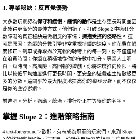
3. 專業秘訣：反直覺優勢
大多數玩家認為
保守和緩慢、謹慎的動作
是生存更長時間並因
此獲得更高分的最佳方式。他們錯了。打破 Slope 2 中瘋狂分
數障礙的真正秘訣是做相反的事情：
擁抱受控的侵略性。
這
就是原因：遊戲的分數引擎非常重視持續的速度。你花費在過
度修正、剎車或採取過於寬鬆的轉彎上的每一刻，你不僅僅是
在浪費時間；你還在積極地從你的倍數中扣分。專業人士明
白，短時間、高風險、高回報的遊戲，你將速度推向極限，將
比以較低平均速度進行更長時間、更安全的遊戲產生指數級更
多的分數。這關乎於最大限度地提高你的
每秒分數
，而不仅仅
是你的
生存秒數
。
前進吧。分析。適應。統治。排行榜正在等待你的名字。
掌握 Slope 2：進階策略指南
4 text-foreground">歡迎，有志成為冠軍的玩家們，來到 Slope