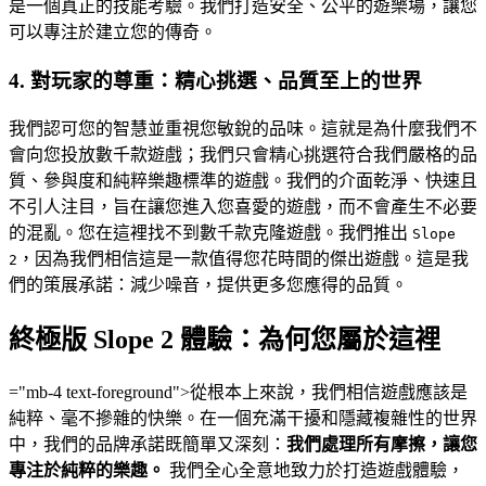
是一個真正的技能考驗。我們打造安全、公平的遊樂場，讓您
可以專注於建立您的傳奇。
4. 對玩家的尊重：精心挑選、品質至上的世界
我們認可您的智慧並重視您敏銳的品味。這就是為什麼我們不
會向您投放數千款遊戲；我們只會精心挑選符合我們嚴格的品
質、參與度和純粹樂趣標準的遊戲。我們的介面乾淨、快速且
不引人注目，旨在讓您進入您喜愛的遊戲，而不會產生不必要
的混亂。您在這裡找不到數千款克隆遊戲。我們推出
Slope
，因為我們相信這是一款值得您花時間的傑出遊戲。這是我
2
們的策展承諾：減少噪音，提供更多您應得的品質。
終極版 Slope 2 體驗：為何您屬於這裡
="mb-4 text-foreground">從根本上來說，我們相信遊戲應該是
純粹、毫不摻雜的快樂。在一個充滿干擾和隱藏複雜性的世界
中，我們的品牌承諾既簡單又深刻：
我們處理所有摩擦，讓您
專注於純粹的樂趣。
我們全心全意地致力於打造遊戲體驗，