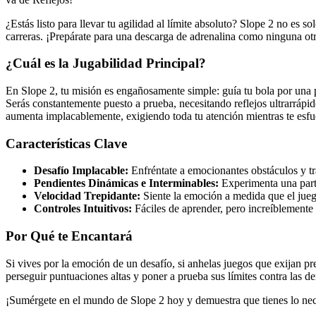
¿Estás listo para llevar tu agilidad al límite absoluto? Slope 2 no es 
carreras. ¡Prepárate para una descarga de adrenalina como ninguna ot
¿Cuál es la Jugabilidad Principal?
En Slope 2, tu misión es engañosamente simple: guía tu bola por una 
Serás constantemente puesto a prueba, necesitando reflejos ultrarrápid
aumenta implacablemente, exigiendo toda tu atención mientras te esfue
Características Clave
Desafío Implacable:
Enfréntate a emocionantes obstáculos y tra
Pendientes Dinámicas e Interminables:
Experimenta una parti
Velocidad Trepidante:
Siente la emoción a medida que el jueg
Controles Intuitivos:
Fáciles de aprender, pero increíblemente d
Por Qué te Encantará
Si vives por la emoción de un desafío, si anhelas juegos que exijan 
perseguir puntuaciones altas y poner a prueba sus límites contra las d
¡Sumérgete en el mundo de Slope 2 hoy y demuestra que tienes lo neces