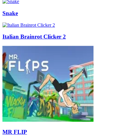
Snake
Italian Brainrot Clicker 2
MR FLIP