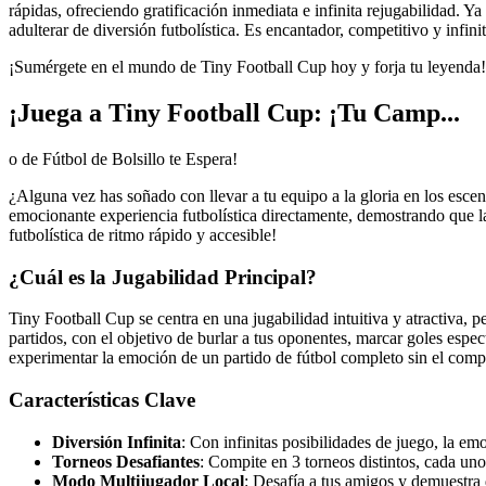
rápidas, ofreciendo gratificación inmediata e infinita rejugabilidad. 
adulterar de diversión futbolística. Es encantador, competitivo y infin
¡Sumérgete en el mundo de Tiny Football Cup hoy y forja tu leyenda!
¡Juega a Tiny Football Cup: ¡Tu Camp...
o de Fútbol de Bolsillo te Espera!
¿Alguna vez has soñado con llevar a tu equipo a la gloria en los escen
emocionante experiencia futbolística directamente, demostrando que la
futbolística de ritmo rápido y accesible!
¿Cuál es la Jugabilidad Principal?
Tiny Football Cup se centra en una jugabilidad intuitiva y atractiva, p
partidos, con el objetivo de burlar a tus oponentes, marcar goles espect
experimentar la emoción de un partido de fútbol completo sin el compr
Características Clave
Diversión Infinita
: Con infinitas posibilidades de juego, la em
Torneos Desafiantes
: Compite en 3 torneos distintos, cada uno
Modo Multijugador Local
: Desafía a tus amigos y demuestra q