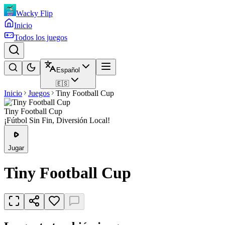
Wacky Flip
Inicio
Todos los juegos
Español
🇪🇸
Inicio
Juegos
Tiny Football Cup
Tiny Football Cup
¡Fútbol Sin Fin, Diversión Local!
Jugar
Tiny Football Cup