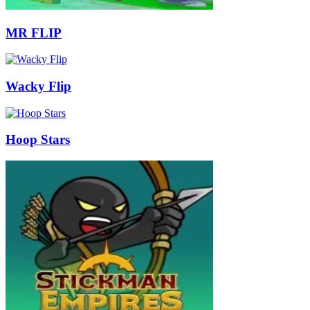
MR FLIP
Wacky Flip
Hoop Stars