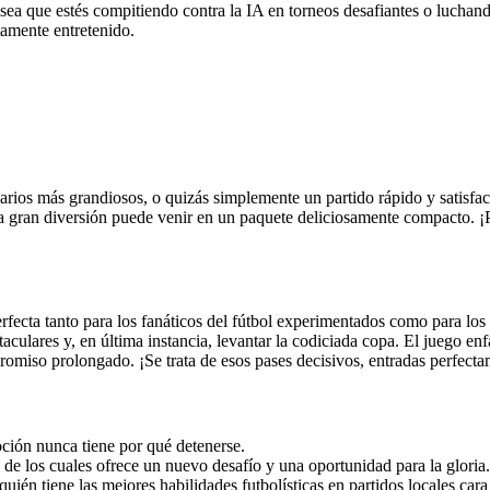
Ya sea que estés compitiendo contra la IA en torneos desafiantes o lucha
itamente entretenido.
arios más grandiosos, o quizás simplemente un partido rápido y satisfac
 gran diversión puede venir en un paquete deliciosamente compacto. ¡Pre
erfecta tanto para los fanáticos del fútbol experimentados como para los 
aculares y, en última instancia, levantar la codiciada copa. El juego enf
omiso prolongado. ¡Se trata de esos pases decisivos, entradas perfecta
oción nunca tiene por qué detenerse.
 de los cuales ofrece un nuevo desafío y una oportunidad para la gloria.
uién tiene las mejores habilidades futbolísticas en partidos locales cara