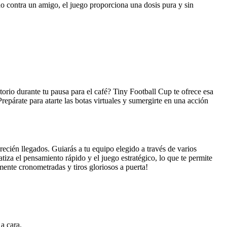
ndo contra un amigo, el juego proporciona una dosis pura y sin
torio durante tu pausa para el café? Tiny Football Cup te ofrece esa
párate para atarte las botas virtuales y sumergirte en una acción
recién llegados. Guiarás a tu equipo elegido a través de varios
atiza el pensamiento rápido y el juego estratégico, lo que te permite
mente cronometradas y tiros gloriosos a puerta!
 a cara.