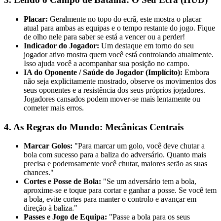
Placar:
Geralmente no topo do ecrã, este mostra o placar
atual para ambas as equipas e o tempo restante do jogo. Fique
de olho nele para saber se está a vencer ou a perder!
Indicador do Jogador:
Um destaque em torno do seu
jogador ativo mostra quem você está controlando atualmente.
Isso ajuda você a acompanhar sua posição no campo.
IA do Oponente / Saúde do Jogador (Implícito):
Embora
não seja explicitamente mostrado, observe os movimentos dos
seus oponentes e a resistência dos seus próprios jogadores.
Jogadores cansados podem mover-se mais lentamente ou
cometer mais erros.
4. As Regras do Mundo: Mecânicas Centrais
Marcar Golos:
"Para marcar um golo, você deve chutar a
bola com sucesso para a baliza do adversário. Quanto mais
precisa e poderosamente você chutar, maiores serão as suas
chances."
Cortes e Posse de Bola:
"Se um adversário tem a bola,
aproxime-se e toque para cortar e ganhar a posse. Se você tem
a bola, evite cortes para manter o controlo e avançar em
direção à baliza."
Passes e Jogo de Equipa:
"Passe a bola para os seus