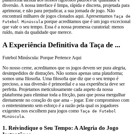
diversão. A nossa interface é limpa, rápida e discreta, projetada para
aprimorar, e não para prejudicar, a sua jornada de jogo. Não
encontrará milhares de jogos clonados aqui. Apresentamos
Taça de
porque acreditamos que é um jogo excecional
Futebol Minúscula
que vale o seu tempo. Essa é a nossa promessa curatorial: menos
ruído, mais da qualidade que merece.
A Experiência Definitiva da Taça de ...
Futebol Minúscula: Porque Pertence Aqui
No nosso cerne, acreditamos que os jogos devem ser pura alegria,
desimpedidos de distrações. Não somos apenas uma plataforma;
somos uma filosofia. Uma filosofia que diz que o seu tempo é
precioso, a sua diversão é primordial e a sua experiência deve ser
perfeita. Projetamos meticulosamente cada aspeto da nossa
plataforma para eliminar toda a fricção, para que possa mergulhar
diretamente no coração do que ama – jogar. Este compromisso com
o entretenimento sem esforço é a razão pela qual os jogadores
exigentes nos escolhem para jogos como
Taça de Futebol
.
Minúscula
1. Reivindique o Seu Tempo: A Alegria do Jogo