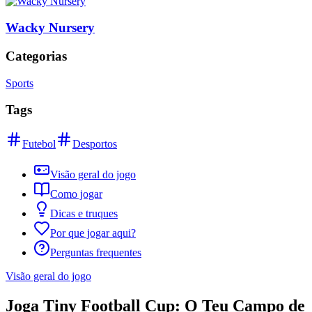
Wacky Nursery
Categorias
Sports
Tags
Futebol
Desportos
Visão geral do jogo
Como jogar
Dicas e truques
Por que jogar aqui?
Perguntas frequentes
Visão geral do jogo
Joga Tiny Football Cup: O Teu Campo de