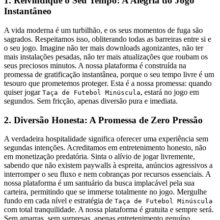
1. Reivindique o Seu Tempo: A Alegria do Jogo
Instantâneo
A vida moderna é um turbilhão, e os seus momentos de fuga são
sagrados. Respeitamos isso, obliterando todas as barreiras entre si e
o seu jogo. Imagine não ter mais downloads agonizantes, não ter
mais instalações pesadas, não ter mais atualizações que roubam os
seus preciosos minutos. A nossa plataforma é construída na
promessa de gratificação instantânea, porque o seu tempo livre é um
tesouro que prometemos proteger. Esta é a nossa promessa: quando
quiser jogar
, estará no jogo em
Taça de Futebol Minúscula
segundos. Sem fricção, apenas diversão pura e imediata.
2. Diversão Honesta: A Promessa de Zero Pressão
A verdadeira hospitalidade significa oferecer uma experiência sem
segundas intenções. Acreditamos em entretenimento honesto, não
em monetização predatória. Sinta o alívio de jogar livremente,
sabendo que não existem paywalls à espreita, anúncios agressivos a
interromper o seu fluxo e nem cobranças por recursos essenciais. A
nossa plataforma é um santuário da busca implacável pela sua
carteira, permitindo que se immerse totalmente no jogo. Mergulhe
fundo em cada nível e estratégia de
Taça de Futebol Minúscula
com total tranquilidade. A nossa plataforma é gratuita e sempre será.
Sem amarras, sem surpresas, apenas entretenimento genuíno.