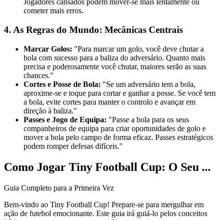
Jogadores cansados podem mover-se mais lentamente ou
cometer mais erros.
4. As Regras do Mundo: Mecânicas Centrais
Marcar Golos:
"Para marcar um golo, você deve chutar a
bola com sucesso para a baliza do adversário. Quanto mais
precisa e poderosamente você chutar, maiores serão as suas
chances."
Cortes e Posse de Bola:
"Se um adversário tem a bola,
aproxime-se e toque para cortar e ganhar a posse. Se você tem
a bola, evite cortes para manter o controlo e avançar em
direção à baliza."
Passes e Jogo de Equipa:
"Passe a bola para os seus
companheiros de equipa para criar oportunidades de golo e
mover a bola pelo campo de forma eficaz. Passes estratégicos
podem romper defesas difíceis."
Como Jogar Tiny Football Cup: O Seu ...
Guia Completo para a Primeira Vez
Bem-vindo ao Tiny Football Cup! Prepare-se para mergulhar em
ação de futebol emocionante. Este guia irá guiá-lo pelos conceitos