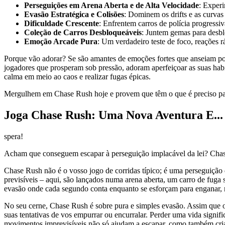
Perseguições em Arena Aberta e de Alta Velocidade
: Exper
Evasão Estratégica e Colisões
: Dominem os drifts e as curvas
Dificuldade Crescente
: Enfrentem carros de polícia progressi
Coleção de Carros Desbloqueáveis
: Juntem gemas para desbl
Emoção Arcade Pura
: Um verdadeiro teste de foco, reações rá
Porque vão adorar? Se são amantes de emoções fortes que anseiam po
jogadores que prosperam sob pressão, adoram aperfeiçoar as suas hab
calma em meio ao caos e realizar fugas épicas.
Mergulhem em Chase Rush hoje e provem que têm o que é preciso para
Joga Chase Rush: Uma Nova Aventura E...
spera!
Acham que conseguem escapar à perseguição implacável da lei? Chase R
Chase Rush não é o vosso jogo de corridas típico; é uma perseguição d
previsíveis – aqui, são lançados numa arena aberta, um carro de fuga
evasão onde cada segundo conta enquanto se esforçam para enganar, 
No seu cerne, Chase Rush é sobre pura e simples evasão. Assim que o
suas tentativas de vos empurrar ou encurralar. Perder uma vida signifi
movimentos imprevisíveis não só ajudam a escapar, como também criam