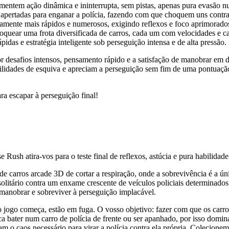
imentem ação dinâmica e ininterrupta, sem pistas, apenas pura evasão 
 apertadas para enganar a polícia, fazendo com que choquem uns contra 
vamente mais rápidos e numerosos, exigindo reflexos e foco aprimorado
oquear uma frota diversificada de carros, cada um com velocidades e c
pidas e estratégia inteligente sob perseguição intensa e de alta pressão.
r desafios intensos, pensamento rápido e a satisfação de manobrar em
ilidades de esquiva e apreciam a perseguição sem fim de uma pontuação
 escapar à perseguição final!
ush atira-vos para o teste final de reflexos, astúcia e pura habilidad
e carros arcade 3D de cortar a respiração, onde a sobrevivência é a úni
 solitário contra um enxame crescente de veículos policiais determinado
manobrar e sobreviver à perseguição implacável.
 jogo começa, estão em fuga. O vosso objetivo: fazer com que os carros
ca bater num carro de polícia de frente ou ser apanhado, por isso dominar
 o caos necessário para virar a polícia contra ela própria. Colecione