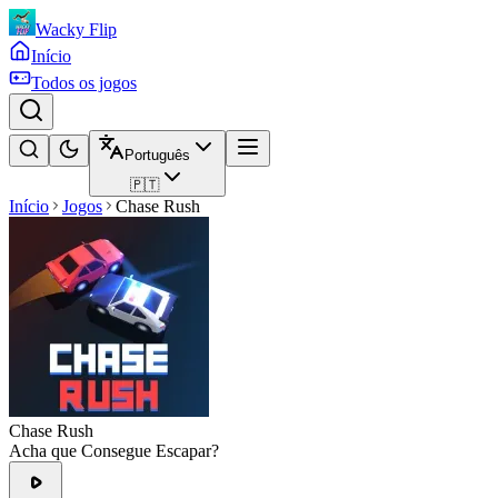
Wacky Flip
Início
Todos os jogos
Português
🇵🇹
Início
Jogos
Chase Rush
Chase Rush
Acha que Consegue Escapar?