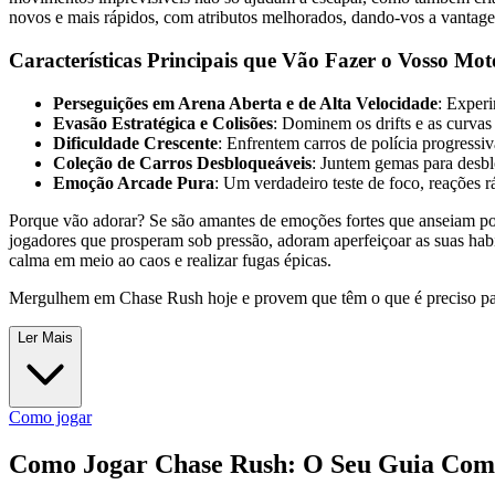
novos e mais rápidos, com atributos melhorados, dando-vos a vantag
Características Principais que Vão Fazer o Vosso Mot
Perseguições em Arena Aberta e de Alta Velocidade
: Exper
Evasão Estratégica e Colisões
: Dominem os drifts e as curvas
Dificuldade Crescente
: Enfrentem carros de polícia progressi
Coleção de Carros Desbloqueáveis
: Juntem gemas para desbl
Emoção Arcade Pura
: Um verdadeiro teste de foco, reações rá
Porque vão adorar? Se são amantes de emoções fortes que anseiam po
jogadores que prosperam sob pressão, adoram aperfeiçoar as suas hab
calma em meio ao caos e realizar fugas épicas.
Mergulhem em Chase Rush hoje e provem que têm o que é preciso para
Ler Mais
Como jogar
Como Jogar Chase Rush: O Seu Guia Comp