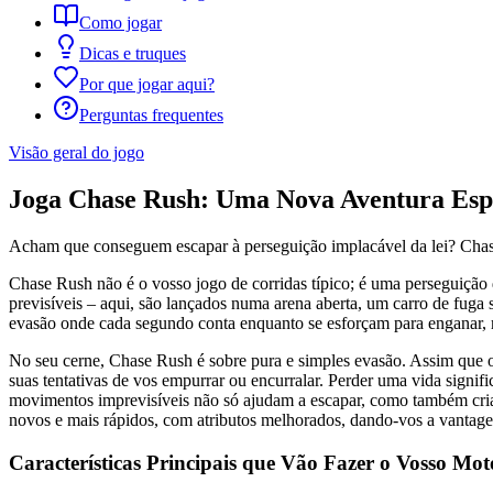
Como jogar
Dicas e truques
Por que jogar aqui?
Perguntas frequentes
Visão geral do jogo
Joga Chase Rush: Uma Nova Aventura Esp
Acham que conseguem escapar à perseguição implacável da lei? Chase R
Chase Rush não é o vosso jogo de corridas típico; é uma perseguição d
previsíveis – aqui, são lançados numa arena aberta, um carro de fuga
evasão onde cada segundo conta enquanto se esforçam para enganar, 
No seu cerne, Chase Rush é sobre pura e simples evasão. Assim que o
suas tentativas de vos empurrar ou encurralar. Perder uma vida signifi
movimentos imprevisíveis não só ajudam a escapar, como também criam
novos e mais rápidos, com atributos melhorados, dando-vos a vantag
Características Principais que Vão Fazer o Vosso Mot