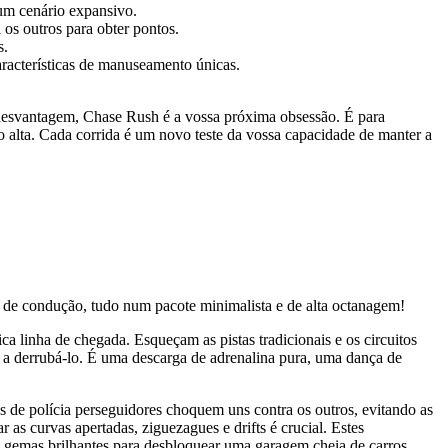
num cenário expansivo.
os outros para obter pontos.
s.
aracterísticas de manuseamento únicas.
 desvantagem, Chase Rush é a vossa próxima obsessão. É para
 alta. Cada corrida é um novo teste da vossa capacidade de manter a
e de condução, tudo num pacote minimalista e de alta octanagem!
ca linha de chegada. Esqueçam as pistas tradicionais e os circuitos
s a derrubá-lo. É uma descarga de adrenalina pura, uma dança de
 de polícia perseguidores choquem uns contra os outros, evitando as
 as curvas apertadas, ziguezagues e drifts é crucial. Estes
m gemas brilhantes para desbloquear uma garagem cheia de carros