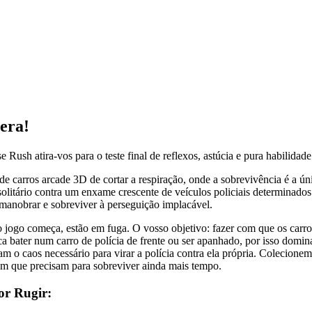
era!
ush atira-vos para o teste final de reflexos, astúcia e pura habilidad
e carros arcade 3D de cortar a respiração, onde a sobrevivência é a úni
 solitário contra um enxame crescente de veículos policiais determinado
manobrar e sobreviver à perseguição implacável.
 jogo começa, estão em fuga. O vosso objetivo: fazer com que os carros
ca bater num carro de polícia de frente ou ser apanhado, por isso dominar
 o caos necessário para virar a polícia contra ela própria. Colecione
em que precisam para sobreviver ainda mais tempo.
or Rugir: