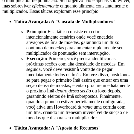
o multiplicador de pontuação. Seu objetivo não é apenas sobreviver,
mas sobreviver
eficientemente
enquanto alimenta constantemente o
multiplicador. Essas táticas exploram esse princípio.
Tática Avançada: A "Cascata de Multiplicadores"
Princípio:
Esta tática consiste em criar
intencionalmente cenários onde você encadeia
ativações de ímã de moedas, garantindo um fluxo
contínuo de moedas para aumentar rapidamente seu
multiplicador de pontuação sem interrupção.
Execução:
Primeiro, você precisa identificar as
próximas seções com alta densidade de moedas. Em
seguida, você deve resistir à vontade de pegar
imediatamente todos os Ímãs. Em vez disso, posicione-
se para pegar o primeiro Ímã assim que entrar em uma
seção densa de moedas, e então procure imediatamente
o próximo Ímã
dentro dessa seção
ou logo depois,
garantindo efeitos de Ímã sobrepostos. Finalmente,
quando a prancha estiver perfeitamente configurada,
você ativa um Hoverboard
durante
uma corrida com
um Ímã, criando um frenesim invencível de sucção de
moedas que dispara seu multiplicador.
Tática Avançada: A "Aposta de Recursos"