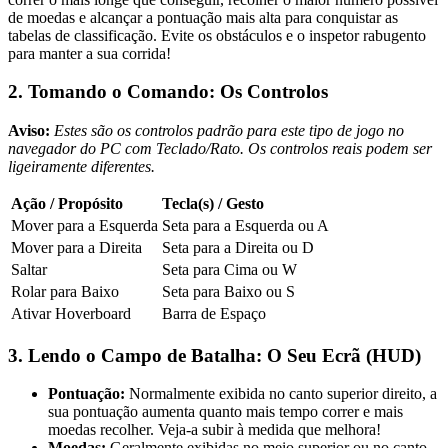
de moedas e alcançar a pontuação mais alta para conquistar as
tabelas de classificação. Evite os obstáculos e o inspetor rabugento
para manter a sua corrida!
2. Tomando o Comando: Os Controlos
Aviso:
Estes são os controlos padrão para este tipo de jogo no
navegador do PC com Teclado/Rato. Os controlos reais podem ser
ligeiramente diferentes.
Ação / Propósito
Tecla(s) / Gesto
Mover para a Esquerda
Seta para a Esquerda ou A
Mover para a Direita
Seta para a Direita ou D
Saltar
Seta para Cima ou W
Rolar para Baixo
Seta para Baixo ou S
Ativar Hoverboard
Barra de Espaço
3. Lendo o Campo de Batalha: O Seu Ecrã (HUD)
Pontuação:
Normalmente exibida no canto superior direito, a
sua pontuação aumenta quanto mais tempo correr e mais
moedas recolher. Veja-a subir à medida que melhora!
Moedas:
Geralmente exibidas no meio superior ou no canto