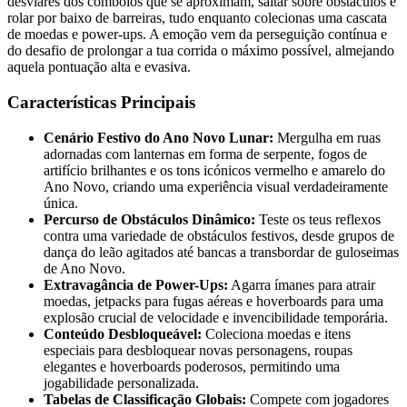
desviares dos comboios que se aproximam, saltar sobre obstáculos e
rolar por baixo de barreiras, tudo enquanto colecionas uma cascata
de moedas e power-ups. A emoção vem da perseguição contínua e
do desafio de prolongar a tua corrida o máximo possível, almejando
aquela pontuação alta e evasiva.
Características Principais
Cenário Festivo do Ano Novo Lunar:
Mergulha em ruas
adornadas com lanternas em forma de serpente, fogos de
artifício brilhantes e os tons icónicos vermelho e amarelo do
Ano Novo, criando uma experiência visual verdadeiramente
única.
Percurso de Obstáculos Dinâmico:
Teste os teus reflexos
contra uma variedade de obstáculos festivos, desde grupos de
dança do leão agitados até bancas a transbordar de guloseimas
de Ano Novo.
Extravagância de Power-Ups:
Agarra ímanes para atrair
moedas, jetpacks para fugas aéreas e hoverboards para uma
explosão crucial de velocidade e invencibilidade temporária.
Conteúdo Desbloqueável:
Coleciona moedas e itens
especiais para desbloquear novas personagens, roupas
elegantes e hoverboards poderosos, permitindo uma
jogabilidade personalizada.
Tabelas de Classificação Globais:
Compete com jogadores