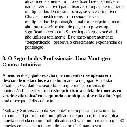
ativa imediatamente um Hoverboard (se disponível e
não estiver já ativo) para absorver o impacto e manter o
multiplicador. Da mesma forma, se você cair e tiver
Chaves, considere usar uma
somente
se seu
multiplicador de pontuação atual for excepcionalmente
alto, ou se você acabou de pegar um power-up
significativo como um Super Jetpack que você ainda
não utilizou totalmente. Este gasto aparentemente
"desperdiçado" preserva o crescimento exponencial da
pontuação.
3. O Segredo dos Profissionais: Uma Vantagem
Contra-Intuitiva
A maioria dos jogadores acha que
concentrar-se apenas em
desviar de obstáculos
é a melhor maneira de jogar. Eles estão
errados. O verdadeiro segredo para quebrar as barreiras de
pontuação final é fazer o oposto:
priorizar a coleta de moedas em
vez de evitar obstáculos quando o multiplicador está alto.
Aqui
está o porququê disso funciona:
"Subway Surfers: Ano da Serpente" recompensa o crescimento
exponencial por meio do multiplicador de pontuação. Uma única
moeda coletada em um multiplicador x30 vale muito mais do que 30
moedas coletadas em um multiplicador x1. Quando seu