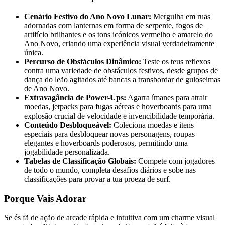
Cenário Festivo do Ano Novo Lunar:
Mergulha em ruas
adornadas com lanternas em forma de serpente, fogos de
artifício brilhantes e os tons icónicos vermelho e amarelo do
Ano Novo, criando uma experiência visual verdadeiramente
única.
Percurso de Obstáculos Dinâmico:
Teste os teus reflexos
contra uma variedade de obstáculos festivos, desde grupos de
dança do leão agitados até bancas a transbordar de guloseimas
de Ano Novo.
Extravagância de Power-Ups:
Agarra ímanes para atrair
moedas, jetpacks para fugas aéreas e hoverboards para uma
explosão crucial de velocidade e invencibilidade temporária.
Conteúdo Desbloqueável:
Coleciona moedas e itens
especiais para desbloquear novas personagens, roupas
elegantes e hoverboards poderosos, permitindo uma
jogabilidade personalizada.
Tabelas de Classificação Globais:
Compete com jogadores
de todo o mundo, completa desafios diários e sobe nas
classificações para provar a tua proeza de surf.
Porque Vais Adorar
Se és fã de ação de arcade rápida e intuitiva com um charme visual