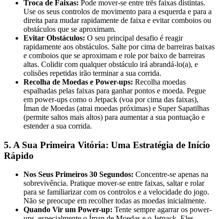
Troca de Faixas:
Pode mover-se entre três faixas distintas.
Use os seus controlos de movimento para a esquerda e para a
direita para mudar rapidamente de faixa e evitar comboios ou
obstáculos que se aproximam.
Evitar Obstáculos:
O seu principal desafio é reagir
rapidamente aos obstáculos. Salte por cima de barreiras baixas
e comboios que se aproximam e role por baixo de barreiras
altas. Colidir com qualquer obstáculo irá abrandá-lo(a), e
colisões repetidas irão terminar a sua corrida.
Recolha de Moedas e Power-ups:
Recolha moedas
espalhadas pelas faixas para ganhar pontos e moeda. Pegue
em power-ups como o Jetpack (voa por cima das faixas),
Íman de Moedas (atrai moedas próximas) e Super Sapatilhas
(permite saltos mais altos) para aumentar a sua pontuação e
estender a sua corrida.
5. A Sua Primeira Vitória: Uma Estratégia de Início
Rápido
Nos Seus Primeiros 30 Segundos:
Concentre-se apenas na
sobrevivência. Pratique mover-se entre faixas, saltar e rolar
para se familiarizar com os controlos e a velocidade do jogo.
Não se preocupe em recolher todas as moedas inicialmente.
Quando Vir um Power-up:
Tente sempre agarrar os power-
ups, especialmente o Íman de Moedas e o Jetpack. Eles