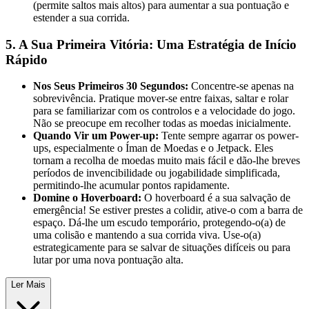
(permite saltos mais altos) para aumentar a sua pontuação e
estender a sua corrida.
5. A Sua Primeira Vitória: Uma Estratégia de Início
Rápido
Nos Seus Primeiros 30 Segundos:
Concentre-se apenas na
sobrevivência. Pratique mover-se entre faixas, saltar e rolar
para se familiarizar com os controlos e a velocidade do jogo.
Não se preocupe em recolher todas as moedas inicialmente.
Quando Vir um Power-up:
Tente sempre agarrar os power-
ups, especialmente o Íman de Moedas e o Jetpack. Eles
tornam a recolha de moedas muito mais fácil e dão-lhe breves
períodos de invencibilidade ou jogabilidade simplificada,
permitindo-lhe acumular pontos rapidamente.
Domine o Hoverboard:
O hoverboard é a sua salvação de
emergência! Se estiver prestes a colidir, ative-o com a barra de
espaço. Dá-lhe um escudo temporário, protegendo-o(a) de
uma colisão e mantendo a sua corrida viva. Use-o(a)
estrategicamente para se salvar de situações difíceis ou para
lutar por uma nova pontuação alta.
Ler Mais