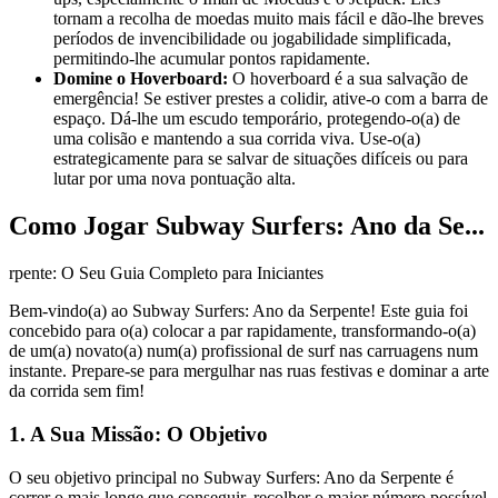
tornam a recolha de moedas muito mais fácil e dão-lhe breves
períodos de invencibilidade ou jogabilidade simplificada,
permitindo-lhe acumular pontos rapidamente.
Domine o Hoverboard:
O hoverboard é a sua salvação de
emergência! Se estiver prestes a colidir, ative-o com a barra de
espaço. Dá-lhe um escudo temporário, protegendo-o(a) de
uma colisão e mantendo a sua corrida viva. Use-o(a)
estrategicamente para se salvar de situações difíceis ou para
lutar por uma nova pontuação alta.
Como Jogar Subway Surfers: Ano da Se...
rpente: O Seu Guia Completo para Iniciantes
Bem-vindo(a) ao Subway Surfers: Ano da Serpente! Este guia foi
concebido para o(a) colocar a par rapidamente, transformando-o(a)
de um(a) novato(a) num(a) profissional de surf nas carruagens num
instante. Prepare-se para mergulhar nas ruas festivas e dominar a arte
da corrida sem fim!
1. A Sua Missão: O Objetivo
O seu objetivo principal no Subway Surfers: Ano da Serpente é
correr o mais longe que conseguir, recolher o maior número possível