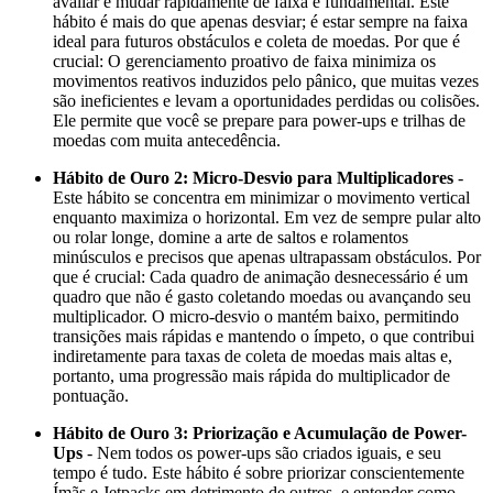
avaliar e mudar rapidamente de faixa é fundamental. Este
hábito é mais do que apenas desviar; é estar sempre na faixa
ideal para futuros obstáculos e coleta de moedas. Por que é
crucial: O gerenciamento proativo de faixa minimiza os
movimentos reativos induzidos pelo pânico, que muitas vezes
são ineficientes e levam a oportunidades perdidas ou colisões.
Ele permite que você se prepare para power-ups e trilhas de
moedas com muita antecedência.
Hábito de Ouro 2: Micro-Desvio para Multiplicadores
-
Este hábito se concentra em minimizar o movimento vertical
enquanto maximiza o horizontal. Em vez de sempre pular alto
ou rolar longe, domine a arte de saltos e rolamentos
minúsculos e precisos que apenas ultrapassam obstáculos. Por
que é crucial: Cada quadro de animação desnecessário é um
quadro que não é gasto coletando moedas ou avançando seu
multiplicador. O micro-desvio o mantém baixo, permitindo
transições mais rápidas e mantendo o ímpeto, o que contribui
indiretamente para taxas de coleta de moedas mais altas e,
portanto, uma progressão mais rápida do multiplicador de
pontuação.
Hábito de Ouro 3: Priorização e Acumulação de Power-
Ups
- Nem todos os power-ups são criados iguais, e seu
tempo é tudo. Este hábito é sobre priorizar conscientemente
Ímãs e Jetpacks em detrimento de outros, e entender como