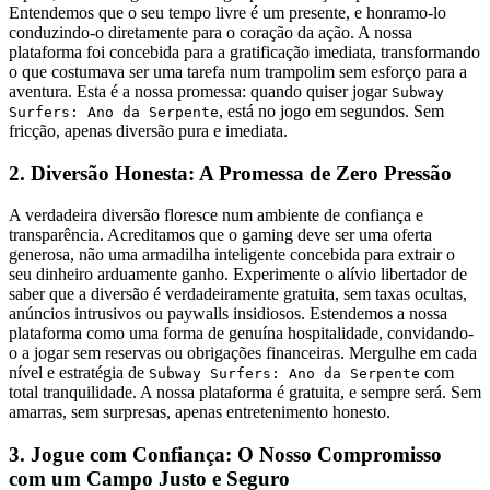
Entendemos que o seu tempo livre é um presente, e honramo-lo
conduzindo-o diretamente para o coração da ação. A nossa
plataforma foi concebida para a gratificação imediata, transformando
o que costumava ser uma tarefa num trampolim sem esforço para a
aventura. Esta é a nossa promessa: quando quiser jogar
Subway
, está no jogo em segundos. Sem
Surfers: Ano da Serpente
fricção, apenas diversão pura e imediata.
2. Diversão Honesta: A Promessa de Zero Pressão
A verdadeira diversão floresce num ambiente de confiança e
transparência. Acreditamos que o gaming deve ser uma oferta
generosa, não uma armadilha inteligente concebida para extrair o
seu dinheiro arduamente ganho. Experimente o alívio libertador de
saber que a diversão é verdadeiramente gratuita, sem taxas ocultas,
anúncios intrusivos ou paywalls insidiosos. Estendemos a nossa
plataforma como uma forma de genuína hospitalidade, convidando-
o a jogar sem reservas ou obrigações financeiras. Mergulhe em cada
nível e estratégia de
com
Subway Surfers: Ano da Serpente
total tranquilidade. A nossa plataforma é gratuita, e sempre será. Sem
amarras, sem surpresas, apenas entretenimento honesto.
3. Jogue com Confiança: O Nosso Compromisso
com um Campo Justo e Seguro