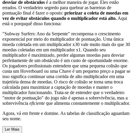
desviar de obstáculos
é a melhor maneira de jogar. Eles estão
errados. O verdadeiro segredo para quebrar as barreiras de
pontuação final é fazer o oposto:
priorizar a coleta de moedas em
vez de evitar obstáculos quando o multiplicador está alto.
Aqui
está o porququê disso funciona:
"Subway Surfers: Ano da Serpente" recompensa o crescimento
exponencial por meio do multiplicador de pontuação. Uma única
moeda coletada em um multiplicador x30 vale muito mais do que 30
moedas coletadas em um multiplicador x1. Quando seu
multiplicador é maximizado, perder algumas moedas para desviar
perfeitamente de um obstáculo é um custo de oportunidade enorme.
Os jogadores profissionais entendem que uma pequena colisão que
custa um Hoverboard ou uma Chave é um pequeno preço a pagar se
isso significa continuar uma corrida de alto multiplicador em uma
trajetória densa de moedas. O risco de colisão se torna uma troca
calculada para maximizar a captação de moedas e manter o
multiplicador funcionando. Trata-se de entender que o verdadeiro
"motor de pontuação" do jogo não é apenas a sobrevivência, mas a
sobrevivência
eficiente
que alimenta constantemente o multiplicador.
Agora, vá em frente e domine. As tabelas de classificação aguardam
seu nome.
Ler Mais