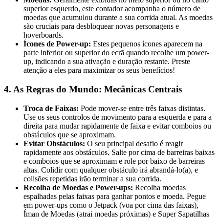
superior esquerdo, este contador acompanha o número de
moedas que acumulou durante a sua corrida atual. As moedas
são cruciais para desbloquear novas personagens e
hoverboards.
Ícones de Power-up:
Estes pequenos ícones aparecem na
parte inferior ou superior do ecrã quando recolhe um power-
up, indicando a sua ativação e duração restante. Preste
atenção a eles para maximizar os seus benefícios!
4. As Regras do Mundo: Mecânicas Centrais
Troca de Faixas:
Pode mover-se entre três faixas distintas.
Use os seus controlos de movimento para a esquerda e para a
direita para mudar rapidamente de faixa e evitar comboios ou
obstáculos que se aproximam.
Evitar Obstáculos:
O seu principal desafio é reagir
rapidamente aos obstáculos. Salte por cima de barreiras baixas
e comboios que se aproximam e role por baixo de barreiras
altas. Colidir com qualquer obstáculo irá abrandá-lo(a), e
colisões repetidas irão terminar a sua corrida.
Recolha de Moedas e Power-ups:
Recolha moedas
espalhadas pelas faixas para ganhar pontos e moeda. Pegue
em power-ups como o Jetpack (voa por cima das faixas),
Íman de Moedas (atrai moedas próximas) e Super Sapatilhas