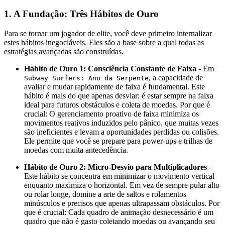
1. A Fundação: Três Hábitos de Ouro
Para se tornar um jogador de elite, você deve primeiro internalizar
estes hábitos inegociáveis. Eles são a base sobre a qual todas as
estratégias avançadas são construídas.
Hábito de Ouro 1: Consciência Constante de Faixa
- Em
, a capacidade de
Subway Surfers: Ano da Serpente
avaliar e mudar rapidamente de faixa é fundamental. Este
hábito é mais do que apenas desviar; é estar sempre na faixa
ideal para futuros obstáculos e coleta de moedas. Por que é
crucial: O gerenciamento proativo de faixa minimiza os
movimentos reativos induzidos pelo pânico, que muitas vezes
são ineficientes e levam a oportunidades perdidas ou colisões.
Ele permite que você se prepare para power-ups e trilhas de
moedas com muita antecedência.
Hábito de Ouro 2: Micro-Desvio para Multiplicadores
-
Este hábito se concentra em minimizar o movimento vertical
enquanto maximiza o horizontal. Em vez de sempre pular alto
ou rolar longe, domine a arte de saltos e rolamentos
minúsculos e precisos que apenas ultrapassam obstáculos. Por
que é crucial: Cada quadro de animação desnecessário é um
quadro que não é gasto coletando moedas ou avançando seu