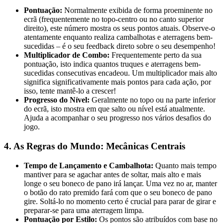
Pontuação:
Normalmente exibida de forma proeminente no
ecrã (frequentemente no topo-centro ou no canto superior
direito), este número mostra os seus pontos atuais. Observe-o
atentamente enquanto realiza cambalhotas e aterragens bem-
sucedidas – é o seu feedback direto sobre o seu desempenho!
Multiplicador de Combo:
Frequentemente perto da sua
pontuação, isto indica quantos truques e aterragens bem-
sucedidas consecutivas encadeou. Um multiplicador mais alto
significa significativamente mais pontos para cada ação, por
isso, tente mantê-lo a crescer!
Progresso do Nível:
Geralmente no topo ou na parte inferior
do ecrã, isto mostra em que salto ou nível está atualmente.
Ajuda a acompanhar o seu progresso nos vários desafios do
jogo.
4. As Regras do Mundo: Mecânicas Centrais
Tempo de Lançamento e Cambalhota:
Quanto mais tempo
mantiver para se agachar antes de soltar, mais alto e mais
longe o seu boneco de pano irá lançar. Uma vez no ar, manter
o botão do rato premido fará com que o seu boneco de pano
gire. Soltá-lo no momento certo é crucial para parar de girar e
preparar-se para uma aterragem limpa.
Pontuação por Estilo:
Os pontos são atribuídos com base no