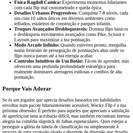
Física Ragdoll Caótica:
Experimenta momentos hilariantes
com cada flip mal cronometrado e queda épica.
Desafios Urbanos Progressivos:
Conquista 7-8 níveis, cada
um com 10 saltos únicos em diversos ambientes como
telhados, estaleiros de construção e parques infantis.
Truques Avançados Desbloqueáveis:
Domina flips básicos
e desbloqueia movimentos avançados como Pike, Scissor e
Layouts para maximizar a tua pontuação.
Modo Arcade Infinito:
Quando estiveres pronto, mergulha
numa frenesim de perseguição de pontuações altas onde os
flips nunca param até a tua energia acabar.
Controlos Intuitivos de Um Botão:
Fáceis de aprender, mas
oferecem uma profunda profundidade estratégica para
realmente dominares aterragens estilosas e combos de alta
pontuação.
Porque Vais Adorar
Se és um jogador que aprecia desafios baseados em habilidades
envoltos num pacote hilariantemente acessível, Wacky Flip é a tua
próxima obsessão. É perfeito para aqueles que apreciam a satisfação
de aperfeiçoar uma acrobacia difícil, mas também encontram imensa
alegria na comédia slapstick de falhas espetaculares. Quer estejas a
perseguir a glória da tabela de classificação ou simplesmente à
procura de uma explosão rápida e divertida de diversão que desafia