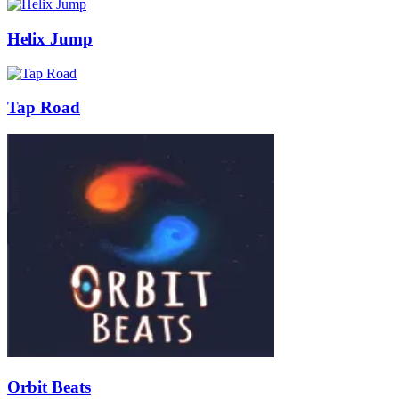
Helix Jump
Tap Road
Orbit Beats