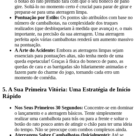
o botão do rato premido fará com que o seu boneco de pano
gire. Soltá-lo no momento certo é crucial para parar de girar e
preparar-se para uma aterragem limpa.
Pontuação por Estilo:
Os pontos são atribuídos com base no
número de cambalhotas, na complexidade dos truques
realizados (que desbloqueiam à medida que avança) e, o mais
importante, na precisão da sua aterragem. Uma aterragem
perfeita após várias cambalhotas renderá um aumento massivo
na pontuação.
A Arte do Acidente:
Embora as aterragens limpas sejam
essenciais para pontuações altas, não tenha medo de uma
queda espetacular! Graças à física do boneco de pano, as
quedas de cara e as barrigadas são hilariamente animadas e
fazem parte do charme do jogo, tornando cada erro um
momento de comédia.
5. A Sua Primeira Vitória: Uma Estratégia de Início
Rápido
Nos Seus Primeiros 30 Segundos:
Concentre-se em dominar
o lançamento e a aterragem básicos. Tente simplesmente
realizar uma cambalhota para trás ou para a frente e soltar o
botão do rato pouco antes de atingir o chão para ter uma ideia
do tempo. Não se preocupe com combos complexos ainda.
Aterragens Sobre Cambalhotas (Inicialmente):
Até se