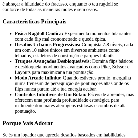
é abraçar a hilaridade do fracasso, enquanto o teu ragdoll se
contorce de todas as maneiras moles e sem ossos.
Características Principais
Física Ragdoll Caótica:
Experimenta momentos hilariantes
com cada flip mal cronometrado e queda épica.
Desafios Urbanos Progressivos:
Conquista 7-8 níveis, cada
um com 10 saltos únicos em diversos ambientes como
telhados, estaleiros de construção e parques infantis.
Truques Avançados Desbloqueáveis:
Domina flips básicos
e desbloqueia movimentos avançados como Pike, Scissor e
Layouts para maximizar a tua pontuação.
Modo Arcade Infinito:
Quando estiveres pronto, mergulha
numa frenesim de perseguição de pontuações altas onde os
flips nunca param até a tua energia acabar.
Controlos Intuitivos de Um Botão:
Fáceis de aprender, mas
oferecem uma profunda profundidade estratégica para
realmente dominares aterragens estilosas e combos de alta
pontuação.
Porque Vais Adorar
Se és um jogador que aprecia desafios baseados em habilidades