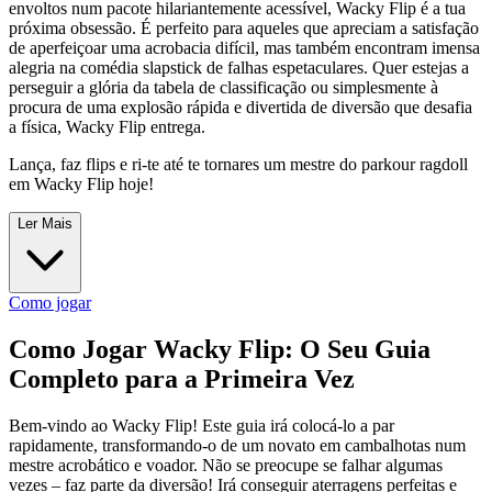
envoltos num pacote hilariantemente acessível, Wacky Flip é a tua
próxima obsessão. É perfeito para aqueles que apreciam a satisfação
de aperfeiçoar uma acrobacia difícil, mas também encontram imensa
alegria na comédia slapstick de falhas espetaculares. Quer estejas a
perseguir a glória da tabela de classificação ou simplesmente à
procura de uma explosão rápida e divertida de diversão que desafia
a física, Wacky Flip entrega.
Lança, faz flips e ri-te até te tornares um mestre do parkour ragdoll
em Wacky Flip hoje!
Ler Mais
Como jogar
Como Jogar Wacky Flip: O Seu Guia
Completo para a Primeira Vez
Bem-vindo ao Wacky Flip! Este guia irá colocá-lo a par
rapidamente, transformando-o de um novato em cambalhotas num
mestre acrobático e voador. Não se preocupe se falhar algumas
vezes – faz parte da diversão! Irá conseguir aterragens perfeitas e