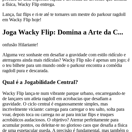
a física, Wacky Flip entrega.
Lança, faz flips e ri-te até te tornares um mestre do parkour ragdoll
em Wacky Flip hoje!
Joga Wacky Flip: Domina a Arte da C...
onfusão Hilariante!
Alguma vez sonhaste em desafiar a gravidade com estilo ridículo e
aterragens ainda mais ridículas? Wacky Flip não é apenas um jogo; é
o teu bilhete para um mundo onde o parkour encontra a comédia
ragdoll pura e descarada.
Qual é a Jogabilidade Central?
Wacky Flip lança-te num vibrante parque urbano, encarregando-te
de lançares um atleta ragdoll em acrobacias que desafiam a
gravidade. O ciclo central é enganosamente simples, mas
incrivelmente viciante: carrega para carregar o teu salto, solta para
voar, depois toca ou carrega no ar para iniciar flips e truques
acrobáticos audaciosos. O objetivo? Aterrar perfeitamente para
acumular pontos, ou deleitar-te no glorioso caos que desafia a física
de uma espetacular queda. A precisão é fundamental, mas também o