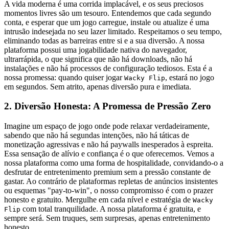
A vida moderna é uma corrida implacável, e os seus preciosos
momentos livres são um tesouro. Entendemos que cada segundo
conta, e esperar que um jogo carregue, instale ou atualize é uma
intrusão indesejada no seu lazer limitado. Respeitamos o seu tempo,
eliminando todas as barreiras entre si e a sua diversão. A nossa
plataforma possui uma jogabilidade nativa do navegador,
ultrarrápida, o que significa que não há downloads, não há
instalações e não há processos de configuração tediosos. Esta é a
nossa promessa: quando quiser jogar
, estará no jogo
Wacky Flip
em segundos. Sem atrito, apenas diversão pura e imediata.
2. Diversão Honesta: A Promessa de Pressão Zero
Imagine um espaço de jogo onde pode relaxar verdadeiramente,
sabendo que não há segundas intenções, não há táticas de
monetização agressivas e não há paywalls inesperados à espreita.
Essa sensação de alívio e confiança é o que oferecemos. Vemos a
nossa plataforma como uma forma de hospitalidade, convidando-o a
desfrutar de entretenimento premium sem a pressão constante de
gastar. Ao contrário de plataformas repletas de anúncios insistentes
ou esquemas "pay-to-win", o nosso compromisso é com o prazer
honesto e gratuito. Mergulhe em cada nível e estratégia de
Wacky
com total tranquilidade. A nossa plataforma é gratuita, e
Flip
sempre será. Sem truques, sem surpresas, apenas entretenimento
honesto.