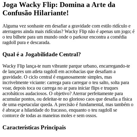
Joga Wacky Flip: Domina a Arte da
Confusão Hilariante!
Alguma vez sonhaste em desafiar a gravidade com estilo ridículo e
aterragens ainda mais ridículas? Wacky Flip não é apenas um jogo; é
o teu bilhete para um mundo onde o parkour encontra a comédia
ragdoll pura e descarada.
Qual é a Jogabilidade Central?
Wacky Flip lança-te num vibrante parque urbano, encarregando-te
de lançares um atleta ragdoll em acrobacias que desafiam a
gravidade. O ciclo central é enganosamente simples, mas
incrivelmente viciante: carrega para carregar o teu salto, solta para
voar, depois toca ou carrega no ar para iniciar flips e truques
acrobáticos audaciosos. O objetivo? Aterrar perfeitamente para
acumular pontos, ou deleitar-te no glorioso caos que desafia a física
de uma espetacular queda. A precisão é fundamental, mas também o
é abraçar a hilaridade do fracasso, enquanto o teu ragdoll se
contorce de todas as maneiras moles e sem ossos.
Características Principais