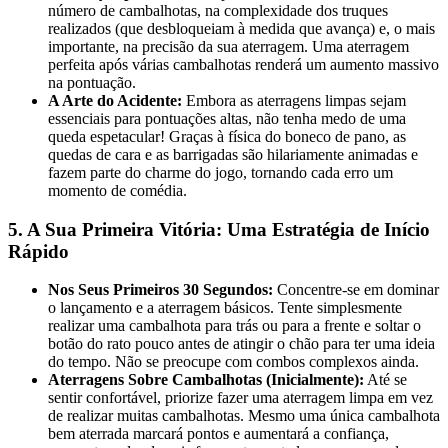
número de cambalhotas, na complexidade dos truques
realizados (que desbloqueiam à medida que avança) e, o mais
importante, na precisão da sua aterragem. Uma aterragem
perfeita após várias cambalhotas renderá um aumento massivo
na pontuação.
A Arte do Acidente:
Embora as aterragens limpas sejam
essenciais para pontuações altas, não tenha medo de uma
queda espetacular! Graças à física do boneco de pano, as
quedas de cara e as barrigadas são hilariamente animadas e
fazem parte do charme do jogo, tornando cada erro um
momento de comédia.
5. A Sua Primeira Vitória: Uma Estratégia de Início
Rápido
Nos Seus Primeiros 30 Segundos:
Concentre-se em dominar
o lançamento e a aterragem básicos. Tente simplesmente
realizar uma cambalhota para trás ou para a frente e soltar o
botão do rato pouco antes de atingir o chão para ter uma ideia
do tempo. Não se preocupe com combos complexos ainda.
Aterragens Sobre Cambalhotas (Inicialmente):
Até se
sentir confortável, priorize fazer uma aterragem limpa em vez
de realizar muitas cambalhotas. Mesmo uma única cambalhota
bem aterrada marcará pontos e aumentará a confiança,