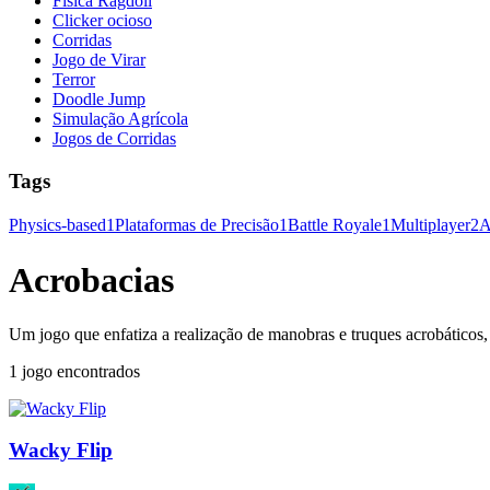
Física Ragdoll
Clicker ocioso
Corridas
Jogo de Virar
Terror
Doodle Jump
Simulação Agrícola
Jogos de Corridas
Tags
Physics-based
1
Plataformas de Precisão
1
Battle Royale
1
Multiplayer
2
A
Acrobacias
Um jogo que enfatiza a realização de manobras e truques acrobáticos
1 jogo encontrados
Wacky Flip