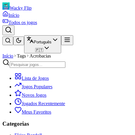
Wacky Flip
Início
Todos os jogos
Português
🇵🇹
Início
Tags
Acrobacias
Lista de Jogos
Jogos Populares
Novos Jogos
Jogados Recentemente
Meus Favoritos
Categorias