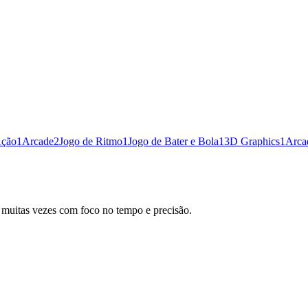
ção
1
Arcade
2
Jogo de Ritmo
1
Jogo de Bater e Bola
1
3D Graphics
1
Arca
, muitas vezes com foco no tempo e precisão.