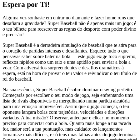
Espera por Ti!
Alguma vez sonhaste em entrar no diamante e fazer home runs que
desafiam a gravidade? Super Baseball não é apenas mais um jogo; é
o teu bilhete para reescrever as regras do desporto com poder divino
e precisão!
Super Baseball é a derradeira simulação de baseball que te atira para
o coração de partidas intensas e desafiantes. Esquece tudo o que
pensavas saber sobre bater na bola — este jogo exige foco supremo,
reflexos rápidos como um raio e uma aptidão para enviar a bola a
voar. Com adversários surpreendentes e desafios dramáticos à
espera, está na hora de provar o teu valor e reivindicar o teu título de
rei do baseball.
Na sua essência, Super Baseball é sobre dominar o swing perfeito.
Começarás por escolher o teu modo de jogo, seja enfrentando uma
lista de rivais disponíveis ou mergulhando numa partida aleatória
para uma emoção imprevisível. Assim que o jogo começar, o teu
oponente lançará bolas com trajetórias, velocidades e direções
variadas. A tua missão? Observar, antecipar e clicar no momento
preciso para conectar com a bola. Quanto mais longe a tua tacada
for, maior será a tua pontuação, mas cuidado: os lançamentos
tornam-se mais difíceis, e só tens duas falhas antes do jogo terminar.