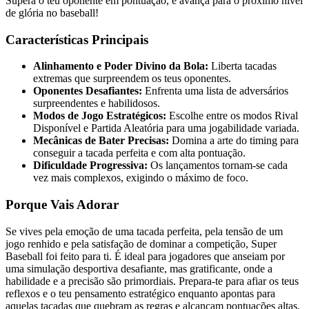
Supera o teu oponente em pontuação, e avança para o próximo nível
de glória no baseball!
Características Principais
Alinhamento e Poder Divino da Bola:
Liberta tacadas
extremas que surpreendem os teus oponentes.
Oponentes Desafiantes:
Enfrenta uma lista de adversários
surpreendentes e habilidosos.
Modos de Jogo Estratégicos:
Escolhe entre os modos Rival
Disponível e Partida Aleatória para uma jogabilidade variada.
Mecânicas de Bater Precisas:
Domina a arte do timing para
conseguir a tacada perfeita e com alta pontuação.
Dificuldade Progressiva:
Os lançamentos tornam-se cada
vez mais complexos, exigindo o máximo de foco.
Porque Vais Adorar
Se vives pela emoção de uma tacada perfeita, pela tensão de um
jogo renhido e pela satisfação de dominar a competição, Super
Baseball foi feito para ti. É ideal para jogadores que anseiam por
uma simulação desportiva desafiante, mas gratificante, onde a
habilidade e a precisão são primordiais. Prepara-te para afiar os teus
reflexos e o teu pensamento estratégico enquanto apontas para
aquelas tacadas que quebram as regras e alcançam pontuações altas.