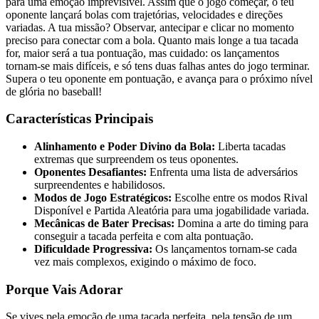
para uma emoção imprevisível. Assim que o jogo começar, o teu
oponente lançará bolas com trajetórias, velocidades e direções
variadas. A tua missão? Observar, antecipar e clicar no momento
preciso para conectar com a bola. Quanto mais longe a tua tacada
for, maior será a tua pontuação, mas cuidado: os lançamentos
tornam-se mais difíceis, e só tens duas falhas antes do jogo terminar.
Supera o teu oponente em pontuação, e avança para o próximo nível
de glória no baseball!
Características Principais
Alinhamento e Poder Divino da Bola:
Liberta tacadas
extremas que surpreendem os teus oponentes.
Oponentes Desafiantes:
Enfrenta uma lista de adversários
surpreendentes e habilidosos.
Modos de Jogo Estratégicos:
Escolhe entre os modos Rival
Disponível e Partida Aleatória para uma jogabilidade variada.
Mecânicas de Bater Precisas:
Domina a arte do timing para
conseguir a tacada perfeita e com alta pontuação.
Dificuldade Progressiva:
Os lançamentos tornam-se cada
vez mais complexos, exigindo o máximo de foco.
Porque Vais Adorar
Se vives pela emoção de uma tacada perfeita, pela tensão de um