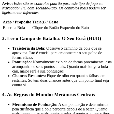
Aviso:
Estes são os controlos padrão para este tipo de jogo em
Navegador PC com Teclado/Rato. Os controlos reais podem ser
ligeiramente diferentes.
Ação / Propósito
Tecla(s) / Gesto
Bater na Bola
Clique do Botão Esquerdo do Rato
3. Ler o Campo de Batalha: O Seu Ecrã (HUD)
Trajetória da Bola:
Observe o caminho da bola que se
aproxima. Isto é crucial para cronometrar o seu golpe de
forma eficaz.
Pontuação:
Normalmente exibida de forma proeminente, esta
acompanha os seus pontos atuais. Quanto mais longe a bola
cair, maior será a sua pontuação!
Chances Restantes:
Fique de olho em quantas falhas tem
restantes. Só tem duas chances antes que um ponto final seja
contra si.
4. As Regras do Mundo: Mecânicas Centrais
Mecanismo de Pontuação:
A sua pontuação é determinada
pela distância que a bola percorre depois de a bater. Quanto
mais longe viajar, mais pontos ganha. Aponte para esses tiros