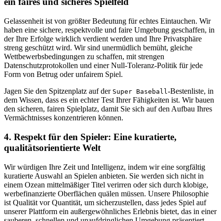
ein faires und sicheres Spielfeld
Gelassenheit ist von größter Bedeutung für echtes Eintauchen. Wir
haben eine sichere, respektvolle und faire Umgebung geschaffen, in
der Ihre Erfolge wirklich verdient werden und Ihre Privatsphäre
streng geschützt wird. Wir sind unermüdlich bemüht, gleiche
Wettbewerbsbedingungen zu schaffen, mit strengen
Datenschutzprotokollen und einer Null-Toleranz-Politik für jede
Form von Betrug oder unfairem Spiel.
Jagen Sie den Spitzenplatz auf der
-Bestenliste, in
Super Baseball
dem Wissen, dass es ein echter Test Ihrer Fähigkeiten ist. Wir bauen
den sicheren, fairen Spielplatz, damit Sie sich auf den Aufbau Ihres
Vermächtnisses konzentrieren können.
4. Respekt für den Spieler: Eine kuratierte,
qualitätsorientierte Welt
Wir würdigen Ihre Zeit und Intelligenz, indem wir eine sorgfältig
kuratierte Auswahl an Spielen anbieten. Sie werden sich nicht in
einem Ozean mittelmäßiger Titel verirren oder sich durch klobige,
werbefinanzierte Oberflächen quälen müssen. Unsere Philosophie
ist Qualität vor Quantität, um sicherzustellen, dass jedes Spiel auf
unserer Plattform ein außergewöhnliches Erlebnis bietet, das in einer
sauberen, schnellen und unaufdringlichen Umgebung präsentiert