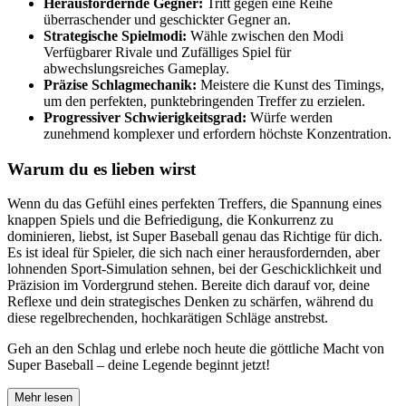
Herausfordernde Gegner:
Tritt gegen eine Reihe
überraschender und geschickter Gegner an.
Strategische Spielmodi:
Wähle zwischen den Modi
Verfügbarer Rivale und Zufälliges Spiel für
abwechslungsreiches Gameplay.
Präzise Schlagmechanik:
Meistere die Kunst des Timings,
um den perfekten, punktebringenden Treffer zu erzielen.
Progressiver Schwierigkeitsgrad:
Würfe werden
zunehmend komplexer und erfordern höchste Konzentration.
Warum du es lieben wirst
Wenn du das Gefühl eines perfekten Treffers, die Spannung eines
knappen Spiels und die Befriedigung, die Konkurrenz zu
dominieren, liebst, ist Super Baseball genau das Richtige für dich.
Es ist ideal für Spieler, die sich nach einer herausfordernden, aber
lohnenden Sport-Simulation sehnen, bei der Geschicklichkeit und
Präzision im Vordergrund stehen. Bereite dich darauf vor, deine
Reflexe und dein strategisches Denken zu schärfen, während du
diese regelbrechenden, hochkarätigen Schläge anstrebst.
Geh an den Schlag und erlebe noch heute die göttliche Macht von
Super Baseball – deine Legende beginnt jetzt!
Mehr lesen