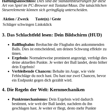
Haftungsausschluss:
Dies sind die Standardsteuerungen für diese
Art von Spiel im PC-Browser mit Tastatur/Maus. Die tatsächlichen
Steuerelemente können sich geringfügig unterscheiden.
Aktion / Zweck
Taste(n) / Geste
Schläger schwingen
Linksklick
3. Das Schlachtfeld lesen: Dein Bildschirm (HUD)
Ballflugbahn:
Beobachte die Flugbahn des ankommenden
Balls. Dies ist entscheidend, um deinen Schwung effektiv zu
timen.
Ergebnis:
Normalerweise prominent angezeigt, verfolgt dies
deine aktuellen Punkte. Je weiter der Ball landet, desto höher
dein Ergebnis!
Verbleibende Chancen:
Behalte im Auge, wie viele
Fehlschläge du noch hast. Du hast nur zwei Chancen, bevor
ein Endpunkt gegen dich gezählt wird.
4. Die Regeln der Welt: Kernmechaniken
Punktemechanismus:
Dein Ergebnis wird dadurch
bestimmt, wie weit der Ball landet, nachdem du ihn
geschlagen hast. Je weiter er fliegt, desto mehr Punkte