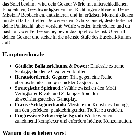
das Spiel beginnt, wird dein Gegner Würfe mit unterschiedlichen
Flugbahnen, Geschwindigkeiten und Richtungen abfeuern. Deine
Mission? Beobachten, antizipieren und im präzisen Moment klicken,
um den Ball zu treffen. Je weiter dein Schuss landet, desto höher ist
deine Punktzahl, aber Vorsicht: Würfe werden trickreicher, und du
hast nur zwei Fehlversuche, bevor das Spiel vorbei ist. Übertriff
deinen Gegner und steige in die nächste Stufe des Baseball-Ruhms
auf!
Hauptmerkmale
Göttliche Ballausrichtung & Power:
Entfessle extreme
Schläge, die deine Gegner verblüffen.
Herausfordernde Gegner:
Tritt gegen eine Reihe
überraschender und geschickter Gegner an.
Strategische Spielmodi:
Wähle zwischen den Modi
Verfügbarer Rivale und Zufälliges Spiel für
abwechslungsreiches Gameplay.
Präzise Schlagmechanik:
Meistere die Kunst des Timings,
um den perfekten, punktebringenden Treffer zu erzielen.
Progressiver Schwierigkeitsgrad:
Würfe werden
zunehmend komplexer und erfordern höchste Konzentration.
Warum du es lieben wirst