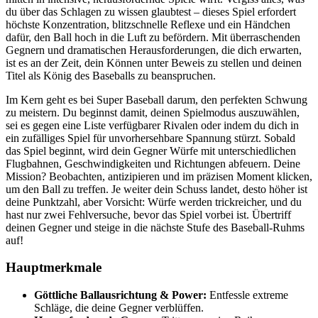
du über das Schlagen zu wissen glaubtest – dieses Spiel erfordert
höchste Konzentration, blitzschnelle Reflexe und ein Händchen
dafür, den Ball hoch in die Luft zu befördern. Mit überraschenden
Gegnern und dramatischen Herausforderungen, die dich erwarten,
ist es an der Zeit, dein Können unter Beweis zu stellen und deinen
Titel als König des Baseballs zu beanspruchen.
Im Kern geht es bei Super Baseball darum, den perfekten Schwung
zu meistern. Du beginnst damit, deinen Spielmodus auszuwählen,
sei es gegen eine Liste verfügbarer Rivalen oder indem du dich in
ein zufälliges Spiel für unvorhersehbare Spannung stürzt. Sobald
das Spiel beginnt, wird dein Gegner Würfe mit unterschiedlichen
Flugbahnen, Geschwindigkeiten und Richtungen abfeuern. Deine
Mission? Beobachten, antizipieren und im präzisen Moment klicken,
um den Ball zu treffen. Je weiter dein Schuss landet, desto höher ist
deine Punktzahl, aber Vorsicht: Würfe werden trickreicher, und du
hast nur zwei Fehlversuche, bevor das Spiel vorbei ist. Übertriff
deinen Gegner und steige in die nächste Stufe des Baseball-Ruhms
auf!
Hauptmerkmale
Göttliche Ballausrichtung & Power:
Entfessle extreme
Schläge, die deine Gegner verblüffen.