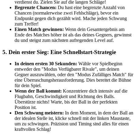
verdienst du. Zielen Sie auf die langen Schläge!
Begrenzte Chancen:
Du hast eine begrenzte Anzahl von
Chancen (normalerweise zwei Fehlschläge), bevor ein
Endpunkt gegen dich gezählt wird. Mache jeden Schwung
zum Treffer!
Einen Match gewinnen:
Wenn dein Gesamtergebnis am
Ende des Matches höher ist als das deines Gegners, gewinnst
du und steigst zum nächsten aufregenden Level auf.
5. Dein erster Sieg: Eine Schnellstart-Strategie
In deinen ersten 30 Sekunden:
Wähle vor Spielbeginn
entweder den "Modus Verfügbarer Rivale", um deinen
Gegner auszuwählen, oder den "Modus Zufälliges Match" für
eine Überraschungsherausforderung. Dies bereitet die Bühne
für dein Spiel.
Wenn der Ball kommt:
Konzentriere dich intensiv auf die
Flugbahn, Geschwindigkeit und Richtung des Balls.
Überstürze nichts! Warte, bis der Ball in der perfekten
Position ist.
Den Schwung meistern:
In dem Moment, in dem der Ball an
der idealen Stelle ist, klicke schnell mit der linken Maustaste,
um zu schwingen. Präzision und Timing sind alles für einen
kraftvollen Schlag!