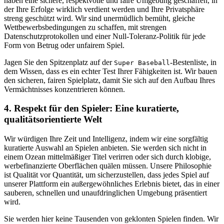
haben eine sichere, respektvolle und faire Umgebung geschaffen, in
der Ihre Erfolge wirklich verdient werden und Ihre Privatsphäre
streng geschützt wird. Wir sind unermüdlich bemüht, gleiche
Wettbewerbsbedingungen zu schaffen, mit strengen
Datenschutzprotokollen und einer Null-Toleranz-Politik für jede
Form von Betrug oder unfairem Spiel.
Jagen Sie den Spitzenplatz auf der
-Bestenliste, in
Super Baseball
dem Wissen, dass es ein echter Test Ihrer Fähigkeiten ist. Wir bauen
den sicheren, fairen Spielplatz, damit Sie sich auf den Aufbau Ihres
Vermächtnisses konzentrieren können.
4. Respekt für den Spieler: Eine kuratierte,
qualitätsorientierte Welt
Wir würdigen Ihre Zeit und Intelligenz, indem wir eine sorgfältig
kuratierte Auswahl an Spielen anbieten. Sie werden sich nicht in
einem Ozean mittelmäßiger Titel verirren oder sich durch klobige,
werbefinanzierte Oberflächen quälen müssen. Unsere Philosophie
ist Qualität vor Quantität, um sicherzustellen, dass jedes Spiel auf
unserer Plattform ein außergewöhnliches Erlebnis bietet, das in einer
sauberen, schnellen und unaufdringlichen Umgebung präsentiert
wird.
Sie werden hier keine Tausenden von geklonten Spielen finden. Wir