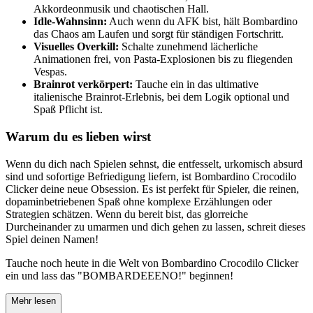
Akkordeonmusik und chaotischen Hall.
Idle-Wahnsinn:
Auch wenn du AFK bist, hält Bombardino
das Chaos am Laufen und sorgt für ständigen Fortschritt.
Visuelles Overkill:
Schalte zunehmend lächerliche
Animationen frei, von Pasta-Explosionen bis zu fliegenden
Vespas.
Brainrot verkörpert:
Tauche ein in das ultimative
italienische Brainrot-Erlebnis, bei dem Logik optional und
Spaß Pflicht ist.
Warum du es lieben wirst
Wenn du dich nach Spielen sehnst, die entfesselt, urkomisch absurd
sind und sofortige Befriedigung liefern, ist Bombardino Crocodilo
Clicker deine neue Obsession. Es ist perfekt für Spieler, die reinen,
dopaminbetriebenen Spaß ohne komplexe Erzählungen oder
Strategien schätzen. Wenn du bereit bist, das glorreiche
Durcheinander zu umarmen und dich gehen zu lassen, schreit dieses
Spiel deinen Namen!
Tauche noch heute in die Welt von Bombardino Crocodilo Clicker
ein und lass das "BOMBARDEEENO!" beginnen!
Mehr lesen