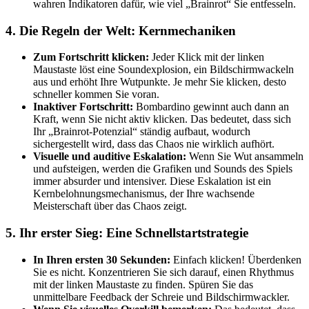
wahren Indikatoren dafür, wie viel „Brainrot“ Sie entfesseln.
4. Die Regeln der Welt: Kernmechaniken
Zum Fortschritt klicken:
Jeder Klick mit der linken
Maustaste löst eine Soundexplosion, ein Bildschirmwackeln
aus und erhöht Ihre Wutpunkte. Je mehr Sie klicken, desto
schneller kommen Sie voran.
Inaktiver Fortschritt:
Bombardino gewinnt auch dann an
Kraft, wenn Sie nicht aktiv klicken. Das bedeutet, dass sich
Ihr „Brainrot-Potenzial“ ständig aufbaut, wodurch
sichergestellt wird, dass das Chaos nie wirklich aufhört.
Visuelle und auditive Eskalation:
Wenn Sie Wut ansammeln
und aufsteigen, werden die Grafiken und Sounds des Spiels
immer absurder und intensiver. Diese Eskalation ist ein
Kernbelohnungsmechanismus, der Ihre wachsende
Meisterschaft über das Chaos zeigt.
5. Ihr erster Sieg: Eine Schnellstartstrategie
In Ihren ersten 30 Sekunden:
Einfach klicken! Überdenken
Sie es nicht. Konzentrieren Sie sich darauf, einen Rhythmus
mit der linken Maustaste zu finden. Spüren Sie das
unmittelbare Feedback der Schreie und Bildschirmwackler.