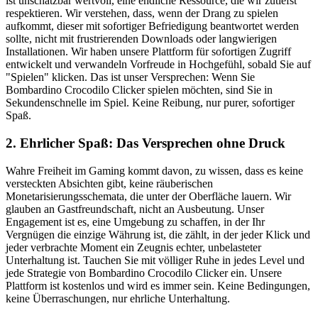
ist unschätzbar wertvoll, eine endliche Ressource, die wir zutiefst
respektieren. Wir verstehen, dass, wenn der Drang zu spielen
aufkommt, dieser mit sofortiger Befriedigung beantwortet werden
sollte, nicht mit frustrierenden Downloads oder langwierigen
Installationen. Wir haben unsere Plattform für sofortigen Zugriff
entwickelt und verwandeln Vorfreude in Hochgefühl, sobald Sie auf
"Spielen" klicken. Das ist unser Versprechen: Wenn Sie
Bombardino Crocodilo Clicker spielen möchten, sind Sie in
Sekundenschnelle im Spiel. Keine Reibung, nur purer, sofortiger
Spaß.
2. Ehrlicher Spaß: Das Versprechen ohne Druck
Wahre Freiheit im Gaming kommt davon, zu wissen, dass es keine
versteckten Absichten gibt, keine räuberischen
Monetarisierungsschemata, die unter der Oberfläche lauern. Wir
glauben an Gastfreundschaft, nicht an Ausbeutung. Unser
Engagement ist es, eine Umgebung zu schaffen, in der Ihr
Vergnügen die einzige Währung ist, die zählt, in der jeder Klick und
jeder verbrachte Moment ein Zeugnis echter, unbelasteter
Unterhaltung ist. Tauchen Sie mit völliger Ruhe in jedes Level und
jede Strategie von Bombardino Crocodilo Clicker ein. Unsere
Plattform ist kostenlos und wird es immer sein. Keine Bedingungen,
keine Überraschungen, nur ehrliche Unterhaltung.