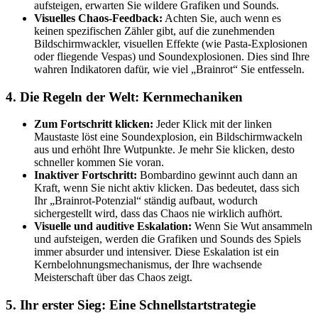
aufsteigen, erwarten Sie wildere Grafiken und Sounds.
Visuelles Chaos-Feedback:
Achten Sie, auch wenn es
keinen spezifischen Zähler gibt, auf die zunehmenden
Bildschirmwackler, visuellen Effekte (wie Pasta-Explosionen
oder fliegende Vespas) und Soundexplosionen. Dies sind Ihre
wahren Indikatoren dafür, wie viel „Brainrot“ Sie entfesseln.
4. Die Regeln der Welt: Kernmechaniken
Zum Fortschritt klicken:
Jeder Klick mit der linken
Maustaste löst eine Soundexplosion, ein Bildschirmwackeln
aus und erhöht Ihre Wutpunkte. Je mehr Sie klicken, desto
schneller kommen Sie voran.
Inaktiver Fortschritt:
Bombardino gewinnt auch dann an
Kraft, wenn Sie nicht aktiv klicken. Das bedeutet, dass sich
Ihr „Brainrot-Potenzial“ ständig aufbaut, wodurch
sichergestellt wird, dass das Chaos nie wirklich aufhört.
Visuelle und auditive Eskalation:
Wenn Sie Wut ansammeln
und aufsteigen, werden die Grafiken und Sounds des Spiels
immer absurder und intensiver. Diese Eskalation ist ein
Kernbelohnungsmechanismus, der Ihre wachsende
Meisterschaft über das Chaos zeigt.
5. Ihr erster Sieg: Eine Schnellstartstrategie