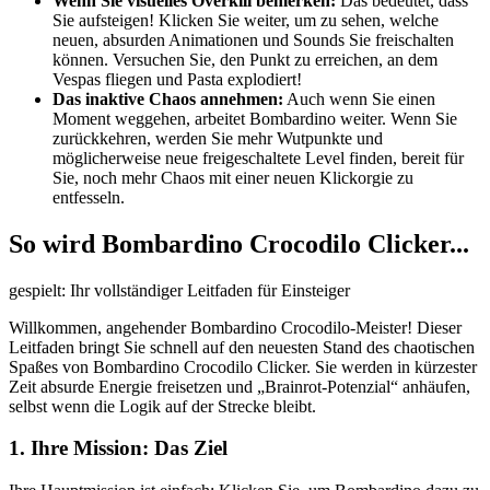
Wenn Sie visuelles Overkill bemerken:
Das bedeutet, dass
Sie aufsteigen! Klicken Sie weiter, um zu sehen, welche
neuen, absurden Animationen und Sounds Sie freischalten
können. Versuchen Sie, den Punkt zu erreichen, an dem
Vespas fliegen und Pasta explodiert!
Das inaktive Chaos annehmen:
Auch wenn Sie einen
Moment weggehen, arbeitet Bombardino weiter. Wenn Sie
zurückkehren, werden Sie mehr Wutpunkte und
möglicherweise neue freigeschaltete Level finden, bereit für
Sie, noch mehr Chaos mit einer neuen Klickorgie zu
entfesseln.
So wird Bombardino Crocodilo Clicker...
gespielt: Ihr vollständiger Leitfaden für Einsteiger
Willkommen, angehender Bombardino Crocodilo-Meister! Dieser
Leitfaden bringt Sie schnell auf den neuesten Stand des chaotischen
Spaßes von Bombardino Crocodilo Clicker. Sie werden in kürzester
Zeit absurde Energie freisetzen und „Brainrot-Potenzial“ anhäufen,
selbst wenn die Logik auf der Strecke bleibt.
1. Ihre Mission: Das Ziel