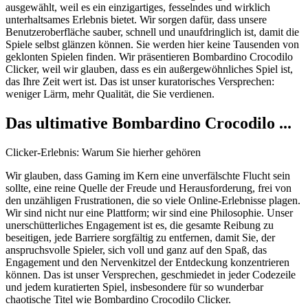
ausgewählt, weil es ein einzigartiges, fesselndes und wirklich
unterhaltsames Erlebnis bietet. Wir sorgen dafür, dass unsere
Benutzeroberfläche sauber, schnell und unaufdringlich ist, damit die
Spiele selbst glänzen können. Sie werden hier keine Tausenden von
geklonten Spielen finden. Wir präsentieren Bombardino Crocodilo
Clicker, weil wir glauben, dass es ein außergewöhnliches Spiel ist,
das Ihre Zeit wert ist. Das ist unser kuratorisches Versprechen:
weniger Lärm, mehr Qualität, die Sie verdienen.
Das ultimative Bombardino Crocodilo ...
Clicker-Erlebnis: Warum Sie hierher gehören
Wir glauben, dass Gaming im Kern eine unverfälschte Flucht sein
sollte, eine reine Quelle der Freude und Herausforderung, frei von
den unzähligen Frustrationen, die so viele Online-Erlebnisse plagen.
Wir sind nicht nur eine Plattform; wir sind eine Philosophie. Unser
unerschütterliches Engagement ist es, die gesamte Reibung zu
beseitigen, jede Barriere sorgfältig zu entfernen, damit Sie, der
anspruchsvolle Spieler, sich voll und ganz auf den Spaß, das
Engagement und den Nervenkitzel der Entdeckung konzentrieren
können. Das ist unser Versprechen, geschmiedet in jeder Codezeile
und jedem kuratierten Spiel, insbesondere für so wunderbar
chaotische Titel wie Bombardino Crocodilo Clicker.