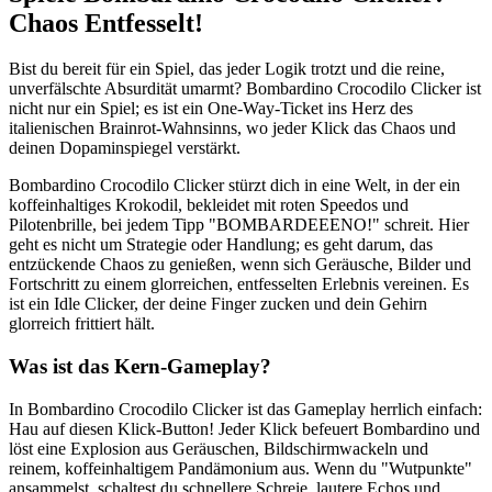
Chaos Entfesselt!
Bist du bereit für ein Spiel, das jeder Logik trotzt und die reine,
unverfälschte Absurdität umarmt? Bombardino Crocodilo Clicker ist
nicht nur ein Spiel; es ist ein One-Way-Ticket ins Herz des
italienischen Brainrot-Wahnsinns, wo jeder Klick das Chaos und
deinen Dopaminspiegel verstärkt.
Bombardino Crocodilo Clicker stürzt dich in eine Welt, in der ein
koffeinhaltiges Krokodil, bekleidet mit roten Speedos und
Pilotenbrille, bei jedem Tipp "BOMBARDEEENO!" schreit. Hier
geht es nicht um Strategie oder Handlung; es geht darum, das
entzückende Chaos zu genießen, wenn sich Geräusche, Bilder und
Fortschritt zu einem glorreichen, entfesselten Erlebnis vereinen. Es
ist ein Idle Clicker, der deine Finger zucken und dein Gehirn
glorreich frittiert hält.
Was ist das Kern-Gameplay?
In Bombardino Crocodilo Clicker ist das Gameplay herrlich einfach:
Hau auf diesen Klick-Button! Jeder Klick befeuert Bombardino und
löst eine Explosion aus Geräuschen, Bildschirmwackeln und
reinem, koffeinhaltigem Pandämonium aus. Wenn du "Wutpunkte"
ansammelst, schaltest du schnellere Schreie, lautere Echos und