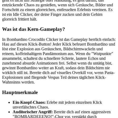
geht es nicht um Strategie oder Handlung; es geht darum, das
entzückende Chaos zu genießen, wenn sich Geräusche, Bilder und
Fortschritt zu einem glorreichen, entfesselten Erlebnis vereinen. Es
ist ein Idle Clicker, der deine Finger zucken und dein Gehirn
glorreich frittiert hält.
Was ist das Kern-Gameplay?
In Bombardino Crocodilo Clicker ist das Gameplay herrlich einfach:
Hau auf diesen Klick-Button! Jeder Klick befeuert Bombardino und
löst eine Explosion aus Geräuschen, Bildschirmwackeln und
reinem, koffeinhaltigem Pandämonium aus. Wenn du "Wutpunkte"
ansammelst, schaltest du schnellere Schreie, lautere Echos und
zunehmend absurde Animationen frei. Selbst wenn du untätig bist,
gewinnt Bombardino weiter an Kraft, sodass dein Bildschirm nie
wirklich still ist. Bereite dich auf visuelles Overkill vor, wenn Pasta-
Explosionen und fliegende Vespas Teil deines täglichen Klick-
Wahnsinns werden.
Hauptmerkmale
Ein-Knopf-Chaos:
Erlebe mit jedem einzelnen Klick
unverfälschtes Chaos.
Auditorischer Angriff:
Bereite dich auf einen aggressiven
"BOMBARDEEENO!"-Chor vor, verstärkt durch