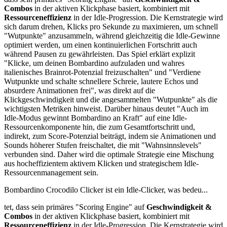
Combos
in der aktiven Klickphase basiert, kombiniert mit
Ressourceneffizienz
in der Idle-Progression. Die Kernstrategie wird
sich darum drehen, Klicks pro Sekunde zu maximieren, um schnell
"Wutpunkte" anzusammeln, während gleichzeitig die Idle-Gewinne
optimiert werden, um einen kontinuierlichen Fortschritt auch
während Pausen zu gewährleisten. Das Spiel erklärt explizit
"Klicke, um deinen Bombardino aufzuladen und wahres
italienisches Brainrot-Potenzial freizuschalten" und "Verdiene
Wutpunkte und schalte schnellere Schreie, lautere Echos und
absurdere Animationen frei", was direkt auf die
Klickgeschwindigkeit und die angesammelten "Wutpunkte" als die
wichtigsten Metriken hinweist. Darüber hinaus deutet "Auch im
Idle-Modus gewinnt Bombardino an Kraft" auf eine Idle-
Ressourcenkomponente hin, die zum Gesamtfortschritt und,
indirekt, zum Score-Potenzial beiträgt, indem sie Animationen und
Sounds höherer Stufen freischaltet, die mit "Wahnsinnslevels"
verbunden sind. Daher wird die optimale Strategie eine Mischung
aus hocheffizientem aktivem Klicken und strategischem Idle-
Ressourcenmanagement sein.
Bombardino Crocodilo Clicker ist ein Idle-Clicker, was bedeu...
tet, dass sein primäres "Scoring Engine" auf
Geschwindigkeit &
Combos
in der aktiven Klickphase basiert, kombiniert mit
Ressourceneffizienz
in der Idle-Progression. Die Kernstrategie wird