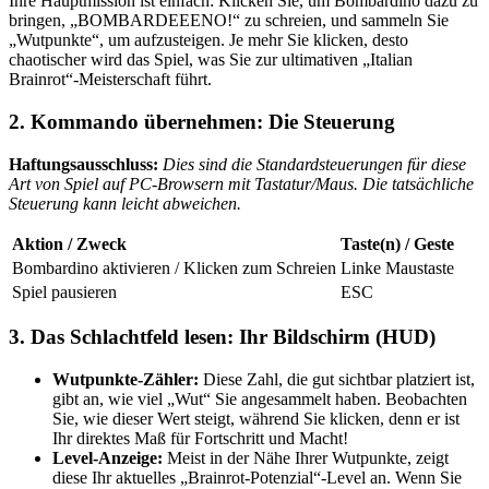
Ihre Hauptmission ist einfach: Klicken Sie, um Bombardino dazu zu
bringen, „BOMBARDEEENO!“ zu schreien, und sammeln Sie
„Wutpunkte“, um aufzusteigen. Je mehr Sie klicken, desto
chaotischer wird das Spiel, was Sie zur ultimativen „Italian
Brainrot“-Meisterschaft führt.
2. Kommando übernehmen: Die Steuerung
Haftungsausschluss:
Dies sind die Standardsteuerungen für diese
Art von Spiel auf PC-Browsern mit Tastatur/Maus. Die tatsächliche
Steuerung kann leicht abweichen.
Aktion / Zweck
Taste(n) / Geste
Bombardino aktivieren / Klicken zum Schreien
Linke Maustaste
Spiel pausieren
ESC
3. Das Schlachtfeld lesen: Ihr Bildschirm (HUD)
Wutpunkte-Zähler:
Diese Zahl, die gut sichtbar platziert ist,
gibt an, wie viel „Wut“ Sie angesammelt haben. Beobachten
Sie, wie dieser Wert steigt, während Sie klicken, denn er ist
Ihr direktes Maß für Fortschritt und Macht!
Level-Anzeige:
Meist in der Nähe Ihrer Wutpunkte, zeigt
diese Ihr aktuelles „Brainrot-Potenzial“-Level an. Wenn Sie