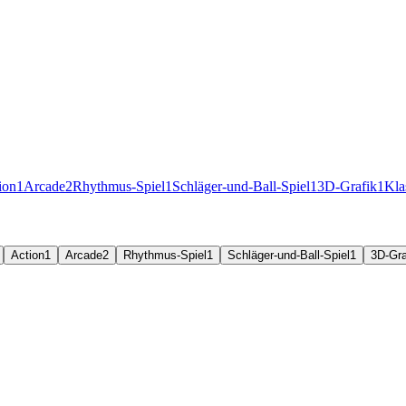
ion
1
Arcade
2
Rhythmus-Spiel
1
Schläger-und-Ball-Spiel
1
3D-Grafik
1
Kla
Action
1
Arcade
2
Rhythmus-Spiel
1
Schläger-und-Ball-Spiel
1
3D-Gra