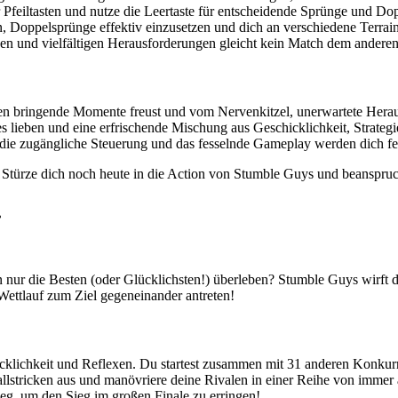
feiltasten und nutze die Leertaste für entscheidende Sprünge und Do
n, Doppelsprünge effektiv einzusetzen und dich an verschiedene Terrai
en und vielfältigen Herausforderungen gleicht kein Match dem anderen
 bringende Momente freust und vom Nervenkitzel, unerwartete Herausf
ales lieben und eine erfrischende Mischung aus Geschicklichkeit, Strate
, die zugängliche Steuerung und das fesselnde Gameplay werden dich fe
? Stürze dich noch heute in die Action von Stumble Guys und beanspru
.
 nur die Besten (oder Glücklichsten!) überleben? Stumble Guys wirft d
Wettlauf zum Ziel gegeneinander antreten!
cklichkeit und Reflexen. Du startest zusammen mit 31 anderen Konkurr
lstricken aus und manövriere deine Rivalen in einer Reihe von immer a
eg, um den Sieg im großen Finale zu erringen!