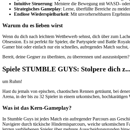
Intuitive Steuerung
: Meistere die Bewegung mit WASD- oder P
Strategisches Gameplay
: Lerne, überfüllte Bereiche zu meide
Endlose Wiederspielbarkeit
: Mit unvorhersehbaren Ergebniss
Warum du es lieben wirst
Wenn du dich nach leichtem Wettbewerb sehnst, dich über zum Lachen
Obsession. Es ist perfekt für Spieler, die Partyspiele und Battle Roy
Gamer bist oder einfach nur ein schnelles, aufregendes Match suchst
Bereit, deine Gegner zu überlisten, zu überrennen und auszustolpern
Spiele STUMBLE GUYS: Stolpere dich z..
um Ruhm!
Hast du jemals von epischen, chaotischen Rennen geträumt, bei denen
Arena, in der bis zu 32 Spieler in einem urkomischen, hochkarätigen 
Was ist das Kern-Gameplay?
In Stumble Guys ist jedes Match ein aufregender Parcours aus Geschi
Navigiere durch tückische Hindernisparcours, weiche urkomischen Fal
letzten verbliebenen Spieler über mehrere Ausscheidungsrunden hinw