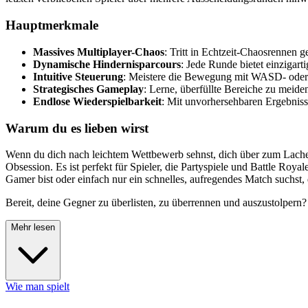
Hauptmerkmale
Massives Multiplayer-Chaos
: Tritt in Echtzeit-Chaosrennen g
Dynamische Hindernisparcours
: Jede Runde bietet einzigar
Intuitive Steuerung
: Meistere die Bewegung mit WASD- oder P
Strategisches Gameplay
: Lerne, überfüllte Bereiche zu meide
Endlose Wiederspielbarkeit
: Mit unvorhersehbaren Ergebniss
Warum du es lieben wirst
Wenn du dich nach leichtem Wettbewerb sehnst, dich über zum Lachen
Obsession. Es ist perfekt für Spieler, die Partyspiele und Battle Roy
Gamer bist oder einfach nur ein schnelles, aufregendes Match suchst
Bereit, deine Gegner zu überlisten, zu überrennen und auszustolpern
Mehr lesen
Wie man spielt