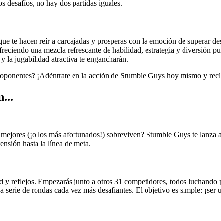
s desafíos, no hay dos partidas iguales.
que te hacen reír a carcajadas y prosperas con la emoción de superar d
ofreciendo una mezcla refrescante de habilidad, estrategia y diversión p
y la jugabilidad atractiva te engancharán.
us oponentes? ¡Adéntrate en la acción de Stumble Guys hoy mismo y rec
...
 mejores (¡o los más afortunados!) sobreviven? Stumble Guys te lanza a
ensión hasta la línea de meta.
y reflejos. Empezarás junto a otros 31 competidores, todos luchando po
na serie de rondas cada vez más desafiantes. El objetivo es simple: ¡ser 