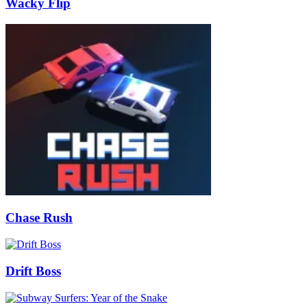
Wacky Flip
Chase Rush
Drift Boss