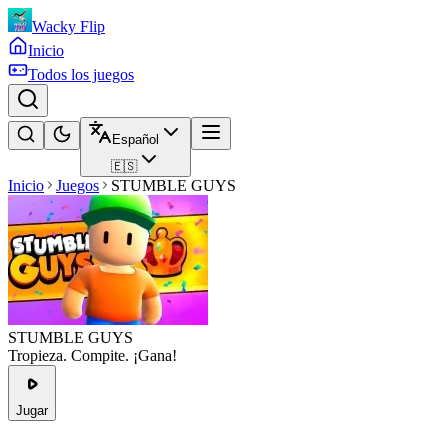
Wacky Flip
Inicio
Todos los juegos
Español
🇪🇸
Inicio
Juegos
STUMBLE GUYS
STUMBLE GUYS
Tropieza. Compite. ¡Gana!
Jugar