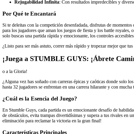
Rejugabilidad Infinita
: Con resultados impredecibles y diverso
Por Qué te Encantará
Si te deleitas con la competición desenfadada, disfrutas de momentos 
para los jugadores que aman los juegos de fiesta y los battle royales, 
solo buscas una partida rápida y emocionante, los controles accesibles 
¿Listo para ser más astuto, correr más rápido y tropezar mejor que t
¡Juega a STUMBLE GUYS: ¡Ábrete Camin
o a la Gloria!
¿Alguna vez has soñado con carreras épicas y caóticas donde solo los
hasta 32 jugadores se enfrentan en una carrera hilarante y con mucha t
¿Cuál es la Esencia del Juego?
En Stumble Guys, cada partida es un emocionante desafío de habilidad 
de obstáculos, evita trampas divertidísimas y supera a tus rivales en u
eliminación para reclamar la victoria en la gran final!
Características Principales