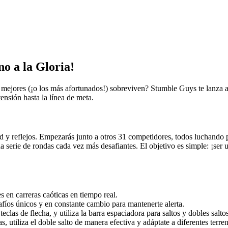
 a la Gloria!
 mejores (¡o los más afortunados!) sobreviven? Stumble Guys te lanza a
ensión hasta la línea de meta.
y reflejos. Empezarás junto a otros 31 competidores, todos luchando po
na serie de rondas cada vez más desafiantes. El objetivo es simple: ¡ser 
s en carreras caóticas en tiempo real.
afíos únicos y en constante cambio para mantenerte alerta.
as de flecha, y utiliza la barra espaciadora para saltos y dobles saltos
s, utiliza el doble salto de manera efectiva y adáptate a diferentes terre