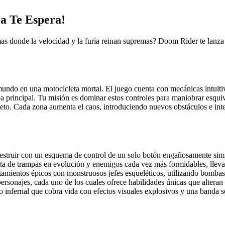
a Te Espera!
s donde la velocidad y la furia reinan supremas? Doom Rider te lanza a 
undo en una motocicleta mortal. El juego cuenta con mecánicas intuitiv
oria principal. Tu misión es dominar estos controles para maniobrar esqu
leto. Cada zona aumenta el caos, introduciendo nuevos obstáculos e inte
destruir con un esquema de control de un solo botón engañosamente sim
ta de trampas en evolución y enemigos cada vez más formidables, llevan
tamientos épicos con monstruosos jefes esqueléticos, utilizando bombas, 
rsonajes, cada uno de los cuales ofrece habilidades únicas que alteran d
nfernal que cobra vida con efectos visuales explosivos y una banda so