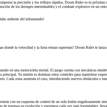
compense la precisión y los reflejos rápidos, Doom Rider es tu próxima o
moción de los derrapes interminables y el combate explosivo en un entor
alto ardiente del inframundo!
s donde la velocidad y la furia reinan supremas? Doom Rider te lanza a 
undo en una motocicleta mortal. El juego cuenta con mecánicas intuitiv
oria principal. Tu misión es dominar estos controles para maniobrar esqu
leto. Cada zona aumenta el caos, introduciendo nuevos obstáculos e inte
destruir con un esquema de control de un solo botón engañosamente sim
ta de trampas en evolución y enemigos cada vez más formidables, llevan