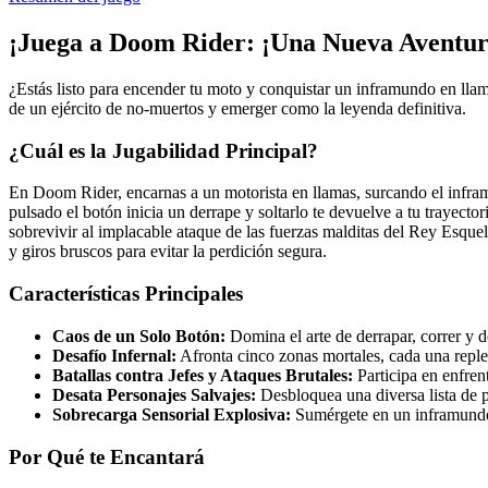
¡Juega a Doom Rider: ¡Una Nueva Aventur
¿Estás listo para encender tu moto y conquistar un inframundo en llama
de un ejército de no-muertos y emerger como la leyenda definitiva.
¿Cuál es la Jugabilidad Principal?
En Doom Rider, encarnas a un motorista en llamas, surcando el infram
pulsado el botón inicia un derrape y soltarlo te devuelve a tu trayect
sobrevivir al implacable ataque de las fuerzas malditas del Rey Esque
y giros bruscos para evitar la perdición segura.
Características Principales
Caos de un Solo Botón:
Domina el arte de derrapar, correr y 
Desafío Infernal:
Afronta cinco zonas mortales, cada una reple
Batallas contra Jefes y Ataques Brutales:
Participa en enfren
Desata Personajes Salvajes:
Desbloquea una diversa lista de pe
Sobrecarga Sensorial Explosiva:
Sumérgete en un inframundo i
Por Qué te Encantará