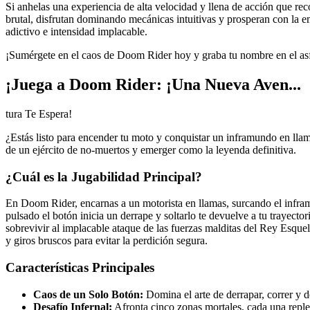
Si anhelas una experiencia de alta velocidad y llena de acción que re
brutal, disfrutan dominando mecánicas intuitivas y prosperan con la e
adictivo e intensidad implacable.
¡Sumérgete en el caos de Doom Rider hoy y graba tu nombre en el asf
¡Juega a Doom Rider: ¡Una Nueva Aven...
tura Te Espera!
¿Estás listo para encender tu moto y conquistar un inframundo en llama
de un ejército de no-muertos y emerger como la leyenda definitiva.
¿Cuál es la Jugabilidad Principal?
En Doom Rider, encarnas a un motorista en llamas, surcando el infram
pulsado el botón inicia un derrape y soltarlo te devuelve a tu trayect
sobrevivir al implacable ataque de las fuerzas malditas del Rey Esque
y giros bruscos para evitar la perdición segura.
Características Principales
Caos de un Solo Botón:
Domina el arte de derrapar, correr y 
Desafío Infernal:
Afronta cinco zonas mortales, cada una reple