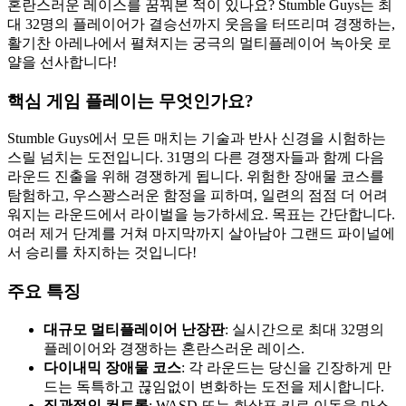
혼란스러운 레이스를 꿈꿔본 적이 있나요? Stumble Guys는 최
대 32명의 플레이어가 결승선까지 웃음을 터뜨리며 경쟁하는,
활기찬 아레나에서 펼쳐지는 궁극의 멀티플레이어 녹아웃 로
얄을 선사합니다!
핵심 게임 플레이는 무엇인가요?
Stumble Guys에서 모든 매치는 기술과 반사 신경을 시험하는
스릴 넘치는 도전입니다. 31명의 다른 경쟁자들과 함께 다음
라운드 진출을 위해 경쟁하게 됩니다. 위험한 장애물 코스를
탐험하고, 우스꽝스러운 함정을 피하며, 일련의 점점 더 어려
워지는 라운드에서 라이벌을 능가하세요. 목표는 간단합니다.
여러 제거 단계를 거쳐 마지막까지 살아남아 그랜드 파이널에
서 승리를 차지하는 것입니다!
주요 특징
대규모 멀티플레이어 난장판
: 실시간으로 최대 32명의
플레이어와 경쟁하는 혼란스러운 레이스.
다이내믹 장애물 코스
: 각 라운드는 당신을 긴장하게 만
드는 독특하고 끊임없이 변화하는 도전을 제시합니다.
직관적인 컨트롤
: WASD 또는 화살표 키로 이동을 마스