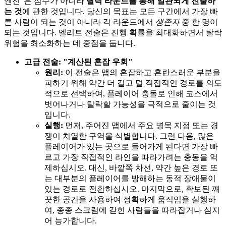
엔진"은 점수가 아니라
탈락 라운드를 통해 일관되게 진출하
는 것
에 관한 것입니다. 당신의 목표는 모든 구간에서 가장 빠
른 사람이 되는 것이 아니라 각 라운드에서
생존자
중 한 명이
되는 것입니다. 엘리트 전술은 진행 확률을 최대화하면서 탈락
위험을 최소화하는 데 중점을 둡니다.
고급 전술: "계산된 혼잡 우회"
원리:
이 전술은 맵의 혼잡하고 혼란스러운 부분을
피하기 위해 약간 더 길고 덜 직접적인 경로를 의도
적으로 선택하여, 플레이어 충돌로 인해 코스에서
벗어나거나 탈락할 가능성을 극적으로 줄이는 것
입니다.
실행:
먼저, 주어진 맵에서 주요 병목 지점 또는 경
쟁이 치열한 구역을 식별합니다. 그런 다음, 많은
플레이어가 있는 곳으로 들어가게 된다면 가장 빠
르고 가장 직접적인 라인을 따라가려는 충동을 억
제하십시오. 대신, 바깥쪽 차선, 약간 높은 경로 또
는 대부분의 플레이어를 방해하는 동적 장애물이
있는 경로로 전환하십시오. 마지막으로, 확보된 꺠
끗한 공간을 사용하여 정확하게 움직임을 실행하
여, 종종 스크럼에 갇힌 사람들을 따라잡거나 심지
어 능가합니다.